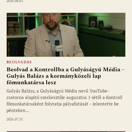
2026.08.03.
BEOLVADÁS
Beolvad a Kontrollba a Gulyáságyú Média –
Gulyás Balázs a kormányközeli lap
főmunkatársa lesz
Gulyás Balázs, a Gulyáságyú Média nevű YouTube-
csatorna alapító szerkesztője augusztus 1-jétől a Kontroll
főmunkatársaként folytatja pályafutását – jelentette be
pénteken…
2026.07.31.