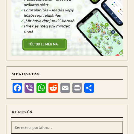
MEGOSZTÁS
Facebook
Viber
WhatsApp
Reddit
Email
Print
Ossza
meg
KERESÉS
Keresés: