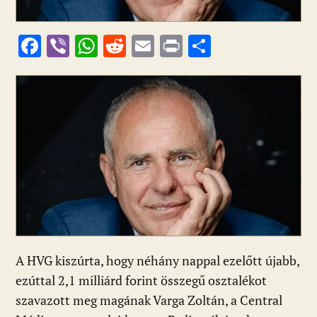
F
Vi
W
R
E
Pr
O
ac
b
h
e
m
in
ss
e
er
at
d
ai
t
za
b
s
di
l
m
o
A
t
e
o
p
g
k
p
A HVG kiszúrta, hogy néhány nappal ezelőtt újabb,
ezúttal 2,1 milliárd forint összegű osztalékot
szavazott meg magának Varga Zoltán, a Central