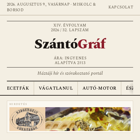
2026. AUGUSZTUS 9., VASÁRNAP · MISKOLC &
KAPCSOLAT
BORSOD
XIV. ÉVFOLYAM
2026 / 32. LAPSZÁM
Szántó
Gráf
ÁRA: INGYENES
ALAPÍTVA 2013
Háztáji hír és szórakoztató portál
ECETFÁK
VÁGATLANUL
AUTÓ-MOTOR
ÉSZA
HIRDETÉS