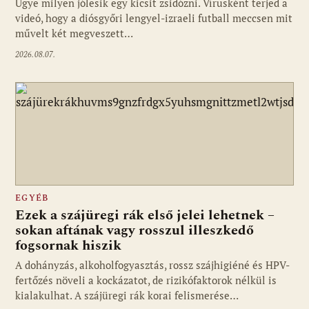
Ugye milyen jólesik egy kicsit zsidózni. Vírusként terjed a
videó, hogy a diósgyőri lengyel-izraeli futball meccsen mit
művelt két megveszett…
2026.08.07.
EGYÉB
Ezek a szájüregi rák első jelei lehetnek –
sokan aftának vagy rosszul illeszkedő
fogsornak hiszik
A dohányzás, alkoholfogyasztás, rossz szájhigiéné és HPV-
fertőzés növeli a kockázatot, de rizikófaktorok nélkül is
kialakulhat. A szájüregi rák korai felismerése…