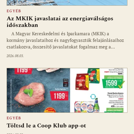
EGYÉB
Az MKIK javaslatai az energiaválságos
időszakban
A Magyar Kereskedelmi és Iparkamara (MKIK) a
kormány javaslataihoz és nagyfogyasztók felajánlásaihoz
csatlakozva, összesítő javaslatokat fogalmaz meg a…
2026.08.03.
EGYÉB
Töltsd le a Coop Klub app-ot