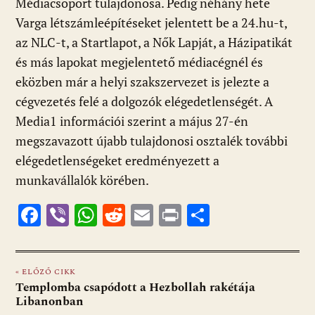
Médiacsoport tulajdonosa. Pedig néhány hete
Varga létszámleépítéseket jelentett be a 24.hu-t,
az NLC-t, a Startlapot, a Nők Lapját, a Házipatikát
és más lapokat megjelentető médiacégnél és
eközben már a helyi szakszervezet is jelezte a
cégvezetés felé a dolgozók elégedetlenségét. A
Media1 információi szerint a május 27-én
megszavazott újabb tulajdonosi osztalék további
elégedetlenségeket eredményezett a
munkavállalók körében.
F
Vi
W
R
E
Pr
O
ac
b
h
e
m
in
ss
e
er
at
d
ai
t
za
« ELŐZŐ CIKK
b
s
di
l
m
Templomba csapódott a Hezbollah rakétája
o
A
t
e
Libanonban