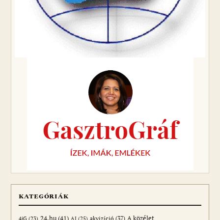
KATEGÓRIÁK
24.hu
(41)
akvizíció
(37)
A közélet
AI
(25)
4iG
(23)