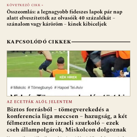
o
p
g
KÖVETKEZŐ CIKK »
Összeomlás: a legnagyobb fideszes lapok pár nap
k
p
alatt elveszítették az olvasóik 40 százalékát –
szánalom vagy káröröm – kinek kibiceljek
KAPCSOLÓDÓ CIKKEK
AZ ECETFÁK ALÓL JELENTEM
Biztos forrásból – tömegverekedés a
konferencia liga meccsen – hazugság, a két
félmeztelen nem izraeli szurkoló – ezek
cseh állampolgárok, Miskolcon dolgoznak