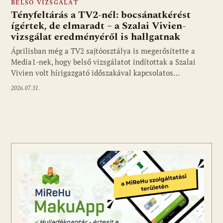
BELSŐ VIZSGÁLAT
Tényfeltárás a TV2-nél: bocsánatkérést
ígértek, de elmaradt – a Szalai Vivien-
vizsgálat eredményéről is hallgatnak
Áprilisban még a TV2 sajtóosztálya is megerősítette a
Media1-nek, hogy belső vizsgálatot indítottak a Szalai
Vivien volt hírigazgató időszakával kapcsolatos…
2026.07.31.