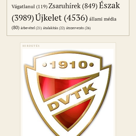
Észak
Zsaruhírek
(849)
Vágatlanul
(119)
Újkelet
(4536)
(3989)
állami média
(80)
átszervezés
(26)
árbevétel
(21)
átalakítás
(22)
HIRDETÉS