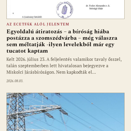
AZ ECETFÁK ALÓL JELENTEM
Egyoldalú átiratozás – a bíróság hiába
postázza a szomszédvárba – még válaszra
sem méltatják -ilyen levelekből már egy
tucatot kaptam
Kelt 2026. július 23. A feljelentés valamikor tavaly ősszel,
talán szeptemberben lett hivatalosan bejegyezve a
Miskolci Járásbíróságon. Nem kapkodták el…
2026.08.03.