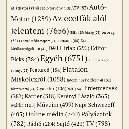
Autó-
ATV
(83)
átláthatóságáról szóló törvény
(40)
Az ecetfák alól
Motor
(1259)
jelentem
(7656)
bíróság
Blikk
(25)
bírság
(25)
(62)
cenzúra
(55)
Duna
Central Médiacsoport
(24)
Editor
Déli Hírlap
(293)
Médiaszolgáltató
(41)
Egyéb
(6751)
Picks
(384)
elbocsátás
(29)
Fiatalon
Featured
(154)
elhunyt
(23)
Miskolczról
(1058)
Földes / 4H
(62)
fidesz
(40)
Hirdetmények
Gyászhír
(106)
főszerkesztő
(24)
halál
(24)
(287)
Karrier
(318)
Kerényi László
(363)
Műveim
(499)
Napi Schwezoff
Márka
(105)
Online média
(740)
Pályázatok
(405)
(782)
TV
(798)
Sajtó
(423)
Rádió
(284)