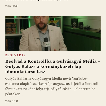
2026.08.03.
BEOLVADÁS
Beolvad a Kontrollba a Gulyáságyú Média –
Gulyás Balázs a kormányközeli lap
főmunkatársa lesz
Gulyás Balázs, a Gulyáságyú Média nevű YouTube-
csatorna alapító szerkesztője augusztus 1-jétől a Kontroll
főmunkatársaként folytatja pályafutását – jelentette be
pénteken…
2026.07.31.