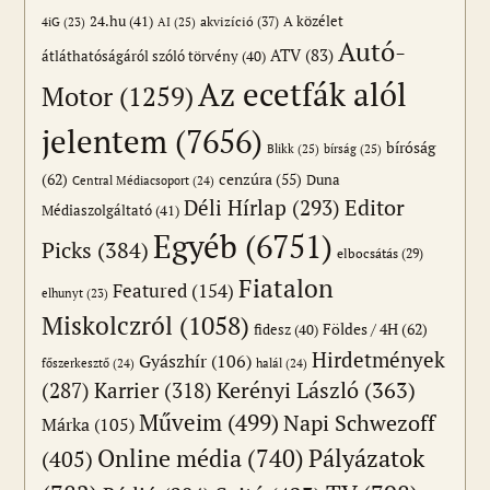
24.hu
(41)
akvizíció
(37)
A közélet
AI
(25)
4iG
(23)
Autó-
ATV
(83)
átláthatóságáról szóló törvény
(40)
Az ecetfák alól
Motor
(1259)
jelentem
(7656)
bíróság
Blikk
(25)
bírság
(25)
(62)
cenzúra
(55)
Duna
Central Médiacsoport
(24)
Editor
Déli Hírlap
(293)
Médiaszolgáltató
(41)
Egyéb
(6751)
Picks
(384)
elbocsátás
(29)
Fiatalon
Featured
(154)
elhunyt
(23)
Miskolczról
(1058)
Földes / 4H
(62)
fidesz
(40)
Hirdetmények
Gyászhír
(106)
főszerkesztő
(24)
halál
(24)
(287)
Karrier
(318)
Kerényi László
(363)
Műveim
(499)
Napi Schwezoff
Márka
(105)
Online média
(740)
Pályázatok
(405)