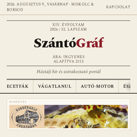
2026. AUGUSZTUS 9., VASÁRNAP · MISKOLC &
KAPCSOLAT
BORSOD
XIV. ÉVFOLYAM
2026 / 32. LAPSZÁM
Szántó
Gráf
ÁRA: INGYENES
ALAPÍTVA 2013
Háztáji hír és szórakoztató portál
ECETFÁK
VÁGATLANUL
AUTÓ-MOTOR
ÉSZA
HIRDETÉS