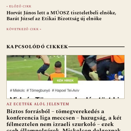
e
er
at
d
ai
t
za
« ELŐZŐ CIKK
b
s
di
l
m
Horvát János lett a MÚOSZ tiszteletbeli elnöke,
o
A
t
e
Barát József az Etikai Bizottság új elnöke
o
p
g
KÖVETKEZŐ CIKK »
k
p
KAPCSOLÓDÓ CIKKEK
AZ ECETFÁK ALÓL JELENTEM
Biztos forrásból – tömegverekedés a
konferencia liga meccsen – hazugság, a két
félmeztelen nem izraeli szurkoló – ezek
cseh állampolgárok, Miskolcon dolgoznak