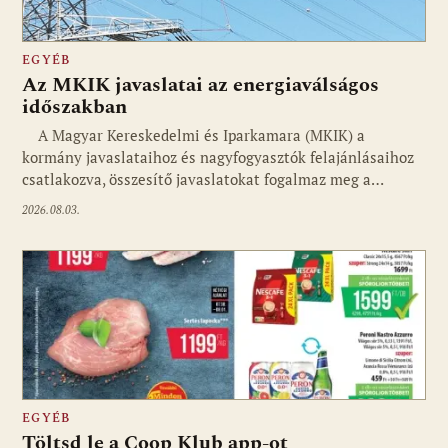
EGYÉB
Az MKIK javaslatai az energiaválságos
időszakban
A Magyar Kereskedelmi és Iparkamara (MKIK) a
kormány javaslataihoz és nagyfogyasztók felajánlásaihoz
csatlakozva, összesítő javaslatokat fogalmaz meg a…
2026.08.03.
EGYÉB
Töltsd le a Coop Klub app-ot