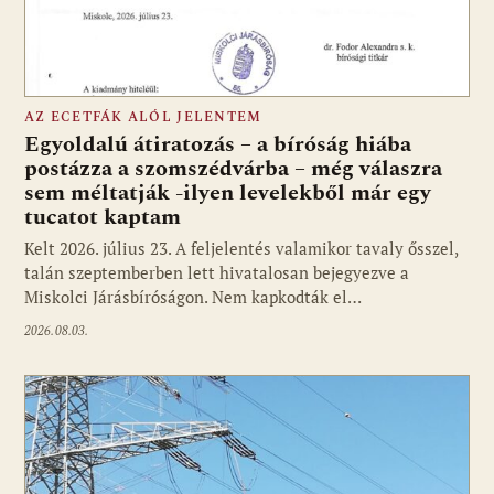
AZ ECETFÁK ALÓL JELENTEM
Egyoldalú átiratozás – a bíróság hiába
postázza a szomszédvárba – még válaszra
sem méltatják -ilyen levelekből már egy
tucatot kaptam
Kelt 2026. július 23. A feljelentés valamikor tavaly ősszel,
talán szeptemberben lett hivatalosan bejegyezve a
Miskolci Járásbíróságon. Nem kapkodták el…
2026.08.03.