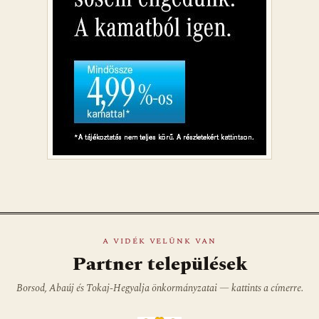
A VIDÉK VELÜNK VAN
Partner települések
Borsod, Abaúj és Tokaj-Hegyalja önkormányzatai — kattints a címerre.