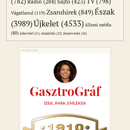
(782)
TV
(798)
Sajtó
(423)
Rádió
(284)
Észak
Zsaruhírek
(849)
Vágatlanul
(119)
Újkelet
(4533)
(3989)
állami média
(80)
átszervezés
(26)
árbevétel
(21)
átalakítás
(22)
HIRDETÉS