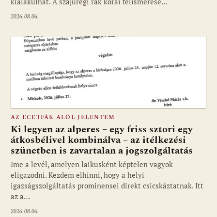
kialakulhat. A szájüregi rák korai felismerése…
2026.08.06.
AZ ECETFÁK ALÓL JELENTEM
Ki legyen az alperes – egy friss sztori egy
átkosbélivel kombinálva – az itélkezési
szünetben is zavartalan a jogszolgáltatás
Ime a levél, amelyen laikusként képtelen vagyok
eligazodni. Kezdem elhinni, hogy a helyi
igazságszolgáltatás prominensei direkt csicskáztatnak. Itt
az a…
2026.08.06.