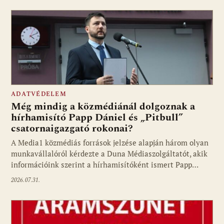
ADATVÉDELEM
Még mindig a közmédiánál dolgoznak a
hírhamisító Papp Dániel és „Pitbull”
csatornaigazgató rokonai?
A Media1 közmédiás források jelzése alapján három olyan
munkavállalóról kérdezte a Duna Médiaszolgáltatót, akik
információink szerint a hírhamisítóként ismert Papp…
2026.07.31.