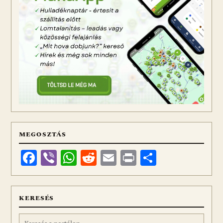
MEGOSZTÁS
Facebook
Viber
WhatsApp
Reddit
Email
Print
Ossza
meg
KERESÉS
Keresés: