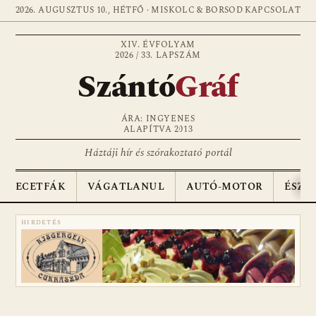
2026. AUGUSZTUS 10., HÉTFŐ · MISKOLC & BORSOD
KAPCSOLAT
XIV. ÉVFOLYAM
2026 / 33. LAPSZÁM
Szántó
Gráf
ÁRA: INGYENES
ALAPÍTVA 2013
Háztáji hír és szórakoztató portál
ECETFÁK
VÁGATLANUL
AUTÓ-MOTOR
ÉSZA
HIRDETÉS