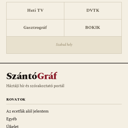
Heti TV
DVTK
Gasztrográf
BOKIK
Szabad hely
Szántó
Gráf
Háztáji hír és szórakoztató portál
ROVATOK
Az ecetfák alól jelentem
Egyéb
Újkelet