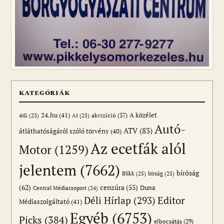
KATEGÓRIÁK
24.hu
(41)
akvizíció
(37)
A közélet
AI
(25)
4iG
(23)
Autó-
ATV
(83)
átláthatóságáról szóló törvény
(40)
Az ecetfák alól
Motor
(1259)
jelentem
(7662)
bíróság
Blikk
(25)
bírság
(25)
(62)
cenzúra
(55)
Duna
Central Médiacsoport
(24)
Editor
Déli Hírlap
(293)
Médiaszolgáltató
(41)
Egyéb
(6753)
Picks
(384)
elbocsátás
(29)