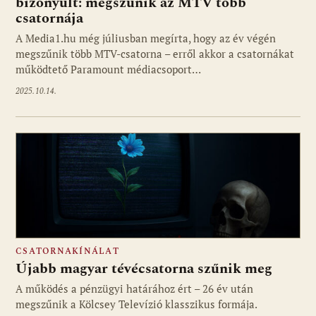
bizonyult: megszűnik az MTV több
csatornája
A Media1.hu még júliusban megírta, hogy az év végén
megszűnik több MTV-csatorna – erről akkor a csatornákat
működtető Paramount médiacsoport…
2025.10.14.
CSATORNAKÍNÁLAT
Újabb magyar tévécsatorna szűnik meg
A működés a pénzügyi határához ért – 26 év után
megszűnik a Kölcsey Televízió klasszikus formája.