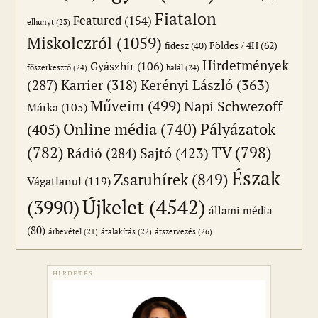
Fiatalon
Featured
(154)
elhunyt
(23)
Miskolczról
(1059)
Földes / 4H
(62)
fidesz
(40)
Hirdetmények
Gyászhír
(106)
főszerkesztő
(24)
halál
(24)
(287)
Karrier
(318)
Kerényi László
(363)
Műveim
(499)
Napi Schwezoff
Márka
(105)
Online média
(740)
Pályázatok
(405)
(782)
TV
(798)
Sajtó
(423)
Rádió
(284)
Észak
Zsaruhírek
(849)
Vágatlanul
(119)
Újkelet
(4542)
(3990)
állami média
(80)
átszervezés
(26)
árbevétel
(21)
átalakítás
(22)
HIRDETÉS