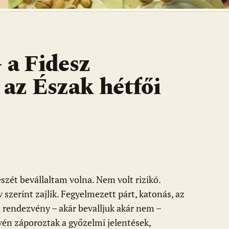
 a Fidesz
 az Észak hétfői
zét bevállaltam volna. Nem volt rizikó.
szerint zajlik. Fegyelmezett párt, katonás, az
i rendezvény – akár bevalljuk akár nem –
én záporoztak a győzelmi jelentések,