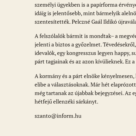
o
p
g
személyi ügyekben is a papírforma érvénye
k
p
idáig is jelentősebb, mint bármelyik alelnö
szentesítették. Pelczné Gaál Ildikó újravál
A felszólalók bármit is mondtak– a megvéd
jelenti a biztos a győzelmet. Tévedésekről
idevalók, egy kongresszus legyen happy, s
párt tagjainak és az azon kívülieknek. Ez 
A kormány és a párt elnöke kényelmesen, 
elibe a választásoknak. Már hét elaprózott 
még tartanak az újabbak bejegyzései. Az e
hétfejű ellenzéki sárkányt.
szanto@inform.hu