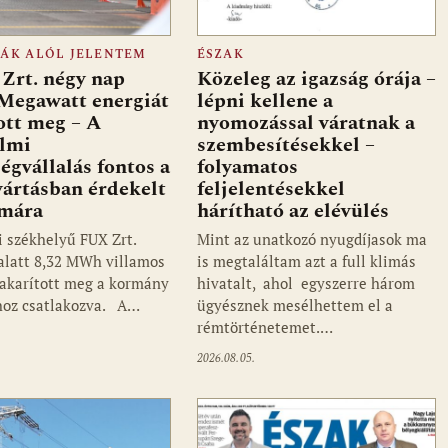
FÁK ALÓL JELENTEM
ÉSZAK
Zrt. négy nap
Közeleg az igazság órája –
 Megawatt energiát
lépni kellene a
ott meg – A
nyomozással váratnak a
almi
szembesítésekkel –
ségvállalás fontos a
folyamatos
ártásban érdekelt
feljelentésekkel
ámára
hárítható az elévülés
i székhelyű FUX Zrt.
Mint az unatkozó nyugdíjasok ma
alatt 8,32 MWh villamos
is megtaláltam azt a full klimás
takarított meg a kormány
hivatalt, ahol egyszerre három
hoz csatlakozva. A…
ügyésznek mesélhettem el a
rémtörténetemet.…
2026.08.05.