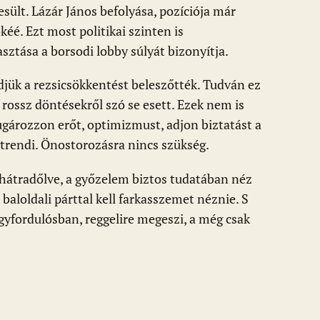
sült. Lázár János befolyása, pozíciója már
kéé. Ezt most politikai szinten is
asztása a borsodi lobby súlyát bizonyítja.
jük a rezsicsökkentést beleszőtték. Tudván ez
, rossz döntésekről szó se esett. Ezek nem is
ugározzon erőt, optimizmust, adjon biztatást a
a trendi. Önostorozásra nincs szükség.
hátradőlve, a győzelem biztos tudatában néz
baloldali párttal kell farkasszemet néznie. S
gyfordulósban, reggelire megeszi, a még csak