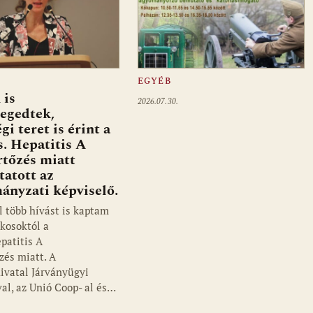
EGYÉB
 is
2026.07.30.
egedtek,
gi teret is érint a
s. Hepatitis A
rtőzés miatt
tatott az
ányzati képviselő.
l több hívást is kaptam
akosoktól a
patitis A
zés miatt. A
vatal Járványügyi
al, az Unió Coop- al és…