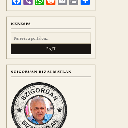
Facebook
Viber
WhatsApp
Reddit
Email
Print
Ossza
meg
KERESÉS
Keresés:
SZIGORÚAN BIZALMATLAN