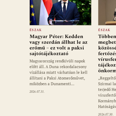
ÉSZAK
ÉSZAK
Magyar Péter: Kedden
Többen
vagy szerdán állhat le az
megbet
erőmű – ez volt a paksi
közössé
sajtótájékoztató
fertőzé
vírusfe
Magyarország rendkívüli napok
tájékoz
előtt áll. A Duna rekordalacsony
önkorm
vízállása miatt várhatóan le kell
állítani a Paksi Atomerőművet,
„Reggeltő
miközben a Dunamenti…
Szirmai l
terjedő He
2026.07.31.
vírusfertő
Kormányhi
Hatóságáv
2026.07.30.