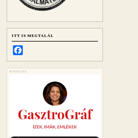
ITT IS MEGTALÁL
Facebook
HIRDETÉS