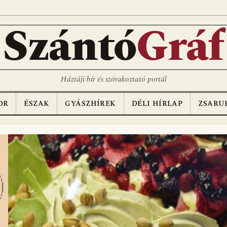
Szántó
Gráf
Háztáji hír és szórakoztató portál
OR
ÉSZAK
GYÁSZHÍREK
DÉLI HÍRLAP
ZSARU