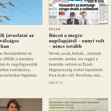
ÉSZAK
 javaslatai az
Búcsú a megye
válságos
napilapjától – ennyi volt
kban
– nincs tovább
 Kereskedelmi és
Nevek, arcok, helyek… jutottak
a (MKIK) a kormány
eszembe, amikor ma reggel a
ihoz és nagyfogyasztók
kezembe vettem az Észak-
aihoz csatlakozva,
Magyarország utolsó lapszámát.
 javaslatokat fogalmaz
Fura érzés volt. Bevallom, már…
2026.07.31.