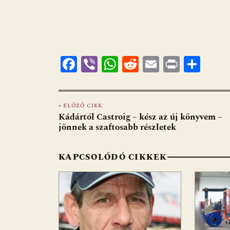
F
Vi
W
R
E
Pr
O
ac
b
h
e
m
in
ss
e
er
at
d
ai
t
za
« ELŐZŐ CIKK
b
s
di
l
m
Kádártól Castroig – kész az új könyvem –
o
A
t
e
jönnek a szaftosabb részletek
o
p
g
KAPCSOLÓDÓ CIKKEK
k
p