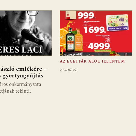
AZ ECETFÁK ALÓL JELENTEM
ászló emlékére –
2026.07.27.
 gyertyagyújtás
áros önkormányzata
ttjának tekinti.