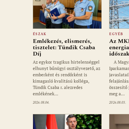
ÉSZAK
EGYÉB
Emlékezés, elismerés,
Az MKIK
tisztelet: Tündik Csaba
energia
Díj
idősza
Az egykor tragikus hirtelenséggel
A Magyar
elhunyt bűnügyi osztályvezető, az
Iparkamar
emberként és rendőrként is
javaslata
kimagasló kvalitású kolléga,
felajánlás
Tündik Csaba r. alezredes
összesítő
emlékének…
meg a…
2026.08.04.
2026.08.03.