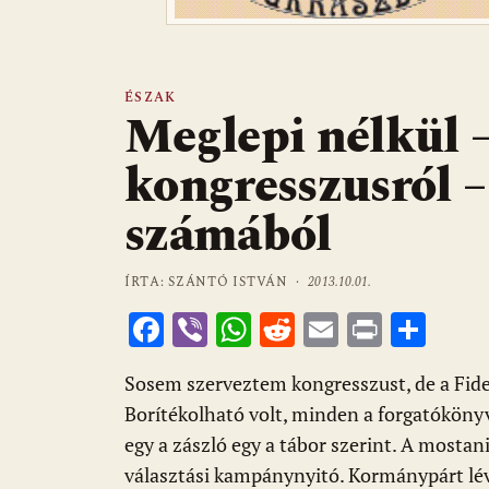
ÉSZAK
Meglepi nélkül –
kongresszusról –
számából
ÍRTA: SZÁNTÓ ISTVÁN ·
2013.10.01.
F
Vi
W
R
E
Pr
O
ac
b
h
e
m
in
ss
Sosem szerveztem kongresszust, de a Fides
e
er
at
d
ai
t
za
Borítékolható volt, minden a forgatókönyv 
b
s
di
l
m
egy a zászló egy a tábor szerint. A mostan
o
A
t
e
választási kampánynyitó. Kormánypárt lév