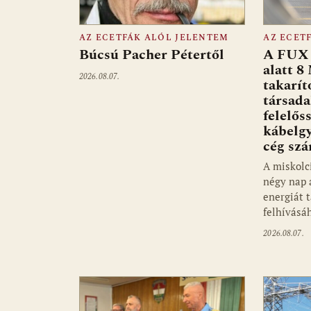
AZ ECETFÁK ALÓL JELENTEM
AZ ECET
Búcsú Pacher Pétertől
A FUX 
alatt 8
2026.08.07.
takarít
társad
felelős
kábelgy
cég sz
A miskolc
négy nap 
energiát 
felhívásá
2026.08.07.