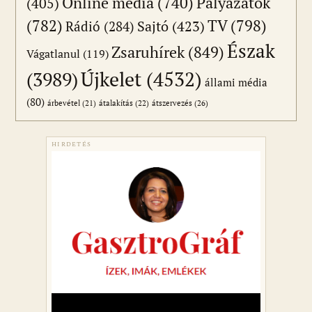
Online média
(740)
Pályázatok
(405)
(782)
TV
(798)
Sajtó
(423)
Rádió
(284)
Észak
Zsaruhírek
(849)
Vágatlanul
(119)
Újkelet
(4532)
(3989)
állami média
(80)
átszervezés
(26)
árbevétel
(21)
átalakítás
(22)
HIRDETÉS