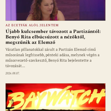
AZ ECETFÁK ALÓL JELENTEM
Újabb kulcsember távozott a Partizántól:
Benyó Rita elbúcsúzott a nézőktől,
megszűnik az Elemző
Fotó: media1.hu
Váratlan pillanatokkal zárult a Partizán Elemző című
műsorának legfrissebb, pénteki adása, melynek végén a
műsorvezető-szerkesztő, Benyó Rita bejelentette a
távozását…
2026.08.07.