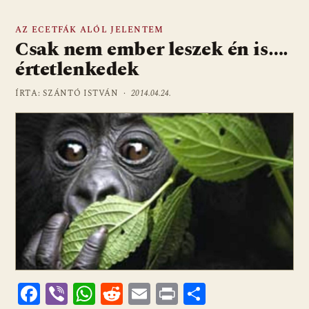
AZ ECETFÁK ALÓL JELENTEM
Csak nem ember leszek én is….
értetlenkedek
ÍRTA: SZÁNTÓ ISTVÁN ·
2014.04.24.
F
Vi
W
R
E
Pr
O