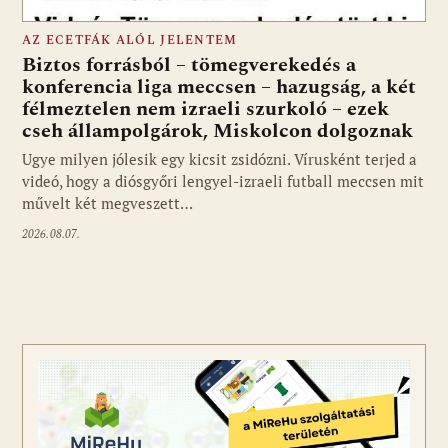
AZ ECETFÁK ALÓL JELENTEM
Biztos forrásból – tömegverekedés a
konferencia liga meccsen – hazugság, a két
félmeztelen nem izraeli szurkoló – ezek
cseh állampolgárok, Miskolcon dolgoznak
Ugye milyen jólesik egy kicsit zsidózni. Vírusként terjed a
videó, hogy a diósgyőri lengyel-izraeli futball meccsen mit
művelt két megveszett…
2026.08.07.