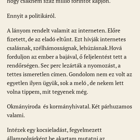
hogy csaknem száz millió forintot kapjon.
Ennyit a politikáról.
A lányom rendelt valamit az interneten. Előre
fizetett, de az eladó eltűnt. Ezt hívják internetes
csalásnak, szélhámosságnak, lehúzásnak.Hová
forduljon az ember a bajával, ő feljelentést tett a
rendőrségen. Sec perc lezárták a nyomozást, a
tettes ismeretlen címen. Gondolom nem ez volt az
egyetlen ilyen ügyük, sok a meló , de nekem lett
volna tippem, mit tegyenek még.
Okmányiroda és kormányhivatal. Két párhuzamos
valami.
Intézek egy kocsieladást, fegyelmezett
állampolgárként be akartam mutatni az