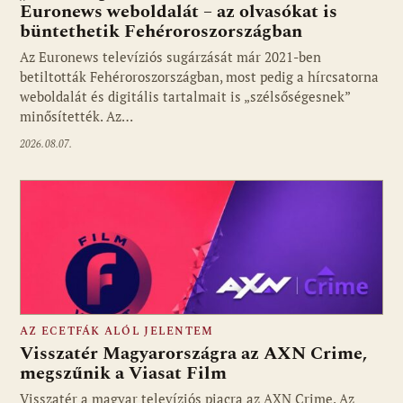
Euronews weboldalát – az olvasókat is
büntethetik Fehéroroszországban
Fotó: media1.hu
Az Euronews televíziós sugárzását már 2021-ben
betiltották Fehéroroszországban, most pedig a hírcsatorna
weboldalát és digitális tartalmait is „szélsőségesnek”
minősítették. Az…
2026.08.07.
AZ ECETFÁK ALÓL JELENTEM
Visszatér Magyarországra az AXN Crime,
megszűnik a Viasat Film
Visszatér a magyar televíziós piacra az AXN Crime. Az
Fotó: media1.hu