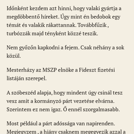
ac
b
h
e
m
in
ss
Időnként kezdem azt hinni, hogy valaki gyártja a
e
er
at
d
ai
t
za
megdöbbentő híreket. Úgy mint én bedobok egy
b
s
di
l
m
témát és valakik rákattannak. Továbbfűzik ,
o
A
t
e
turbózzák majd tényként közzé teszik.
o
p
g
Nem győzőn kapkodni a fejem. Csak néhány a sok
k
p
közül.
Mesterházy az MSZP elnöke a Fideszt fizetési
listáján szerepel.
A szóbeszéd alapja, hogy mindent úgy csinál tesz
vesz amit a kormányzó párt vezetése elvárna.
Szerintem ez nem igaz. Ő ennél szorgalmasabb.
Most például a párt adóssága van napirenden.
Megjegyzem , a hiány csaknem megegyezik azzal a