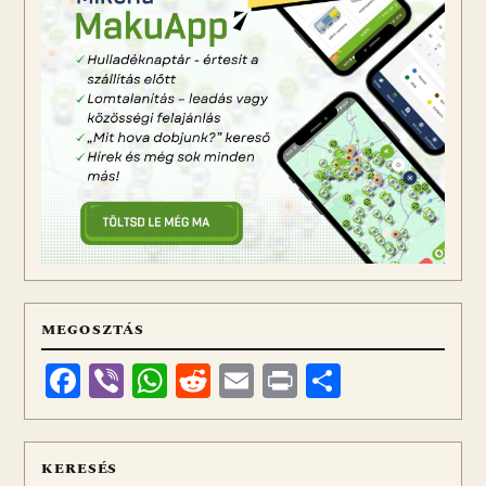
MEGOSZTÁS
Facebook
Viber
WhatsApp
Reddit
Email
Print
Ossza
meg
KERESÉS