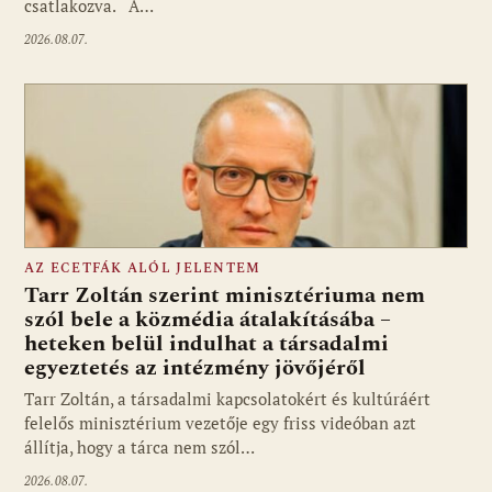
csatlakozva. A…
2026.08.07.
AZ ECETFÁK ALÓL JELENTEM
Tarr Zoltán szerint minisztériuma nem
szól bele a közmédia átalakításába –
heteken belül indulhat a társadalmi
Fotó: media1.hu
egyeztetés az intézmény jövőjéről
Tarr Zoltán, a társadalmi kapcsolatokért és kultúráért
felelős minisztérium vezetője egy friss videóban azt
állítja, hogy a tárca nem szól…
2026.08.07.