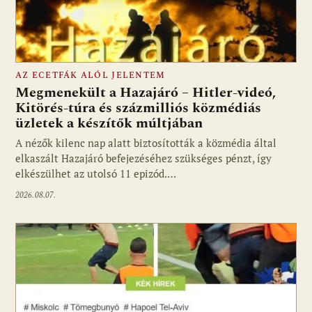
AZ ECETFÁK ALÓL JELENTEM
Megmenekült a Hazajáró – Hitler-videó,
Kitörés-túra és százmilliós közmédiás
üzletek a készítők múltjában
Fotó: media1.hu
A nézők kilenc nap alatt biztosították a közmédia által
elkaszált Hazajáró befejezéséhez szükséges pénzt, így
elkészülhet az utolsó 11 epizód.…
2026.08.07.