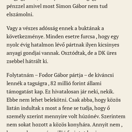
pénzzel amivel most Simon Gábor nem tud
elszámolni.
Vagy a vészes adósság ennek a buktának a
következménye. Minden esetre furcsa , hogy egy
nyolc évig hatalmon lévő pártnak ilyen kicsinyes
anyagi gondjai vannak. Osztódtak, de a DK üres
zsebbel hátrált ki.
Folytatnám – Fodor Gábor pártja – de kíváncsi
lennék a tagságra , 82 millió forint állami
támogatást kap. Ez hivatalosan jár neki, nekik.
Ebbe nem lehet belekötni. Csak abba, hogy közös
listán indultak s most a fene se tudja, hogy ő
személy szerint mennyire volt húzónév. Szerintem
nem sokat hozott a közös konyhára. Annyit nem ,