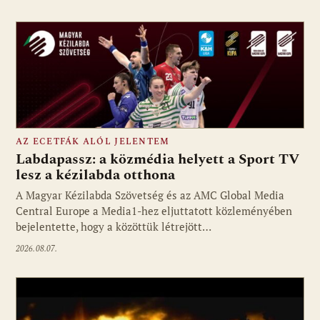
AZ ECETFÁK ALÓL JELENTEM
Labdapassz: a közmédia helyett a Sport TV
lesz a kézilabda otthona
A Magyar Kézilabda Szövetség és az AMC Global Media
Fotó: media1.hu
Central Europe a Media1-hez eljuttatott közleményében
bejelentette, hogy a közöttük létrejött…
2026.08.07.