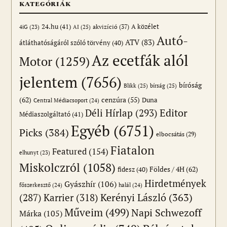
KATEGÓRIÁK
24.hu
(41)
akvizíció
(37)
A közélet
AI
(25)
4iG
(23)
Autó-
ATV
(83)
átláthatóságáról szóló törvény
(40)
Az ecetfák alól
Motor
(1259)
jelentem
(7656)
bíróság
Blikk
(25)
bírság
(25)
(62)
cenzúra
(55)
Duna
Central Médiacsoport
(24)
Editor
Déli Hírlap
(293)
Médiaszolgáltató
(41)
Egyéb
(6751)
Picks
(384)
elbocsátás
(29)
Fiatalon
Featured
(154)
elhunyt
(23)
Miskolczról
(1058)
Földes / 4H
(62)
fidesz
(40)
Hirdetmények
Gyászhír
(106)
főszerkesztő
(24)
halál
(24)
(287)
Karrier
(318)
Kerényi László
(363)
Műveim
(499)
Napi Schwezoff
Márka
(105)