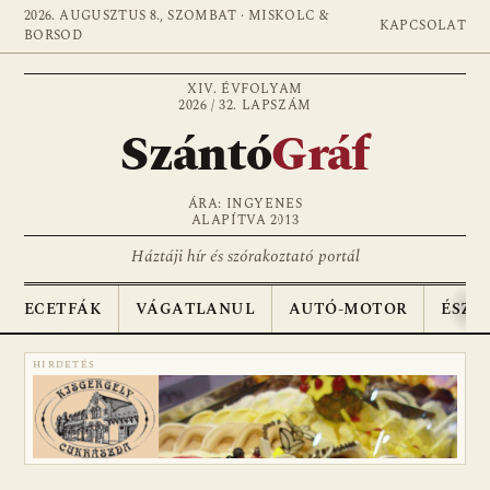
2026. AUGUSZTUS 8., SZOMBAT · MISKOLC &
KAPCSOLAT
BORSOD
XIV. ÉVFOLYAM
2026 / 32. LAPSZÁM
Szántó
Gráf
ÁRA: INGYENES
ALAPÍTVA 2013
Háztáji hír és szórakoztató portál
ECETFÁK
VÁGATLANUL
AUTÓ-MOTOR
ÉSZA
HIRDETÉS