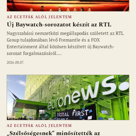
AZ ECETFÁK ALÓL JELENTEM
Új Baywatch-sorozatot készít az RTL
Nagyszabású nemzetközi megállapodás született az RTL
Group tulajdonában lévő Fremantle és a FOX
Fotó: media1.hu
Entertainment által közösen készített új Baywatch-
sorozat forgalmazásáról.…
2026.08.07.
AZ ECETFÁK ALÓL JELENTEM
„Szélsőségesnek” minősítették az