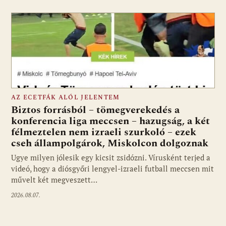
AZ ECETFÁK ALÓL JELENTEM
Biztos forrásból – tömegverekedés a
konferencia liga meccsen – hazugság, a két
félmeztelen nem izraeli szurkoló – ezek
cseh állampolgárok, Miskolcon dolgoznak
Ugye milyen jólesik egy kicsit zsidózni. Vírusként terjed a
videó, hogy a diósgyőri lengyel-izraeli futball meccsen mit
művelt két megveszett…
2026.08.07.