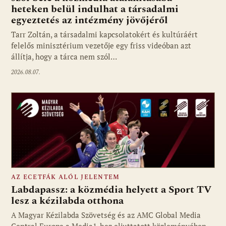
heteken belül indulhat a társadalmi
Fotó: media1.hu
egyeztetés az intézmény jövőjéről
Tarr Zoltán, a társadalmi kapcsolatokért és kultúráért
felelős minisztérium vezetője egy friss videóban azt
állítja, hogy a tárca nem szól…
2026.08.07.
AZ ECETFÁK ALÓL JELENTEM
Labdapassz: a közmédia helyett a Sport TV
lesz a kézilabda otthona
A Magyar Kézilabda Szövetség és az AMC Global Media
Fotó: media1.hu
Central Europe a Media1-hez eljuttatott közleményében