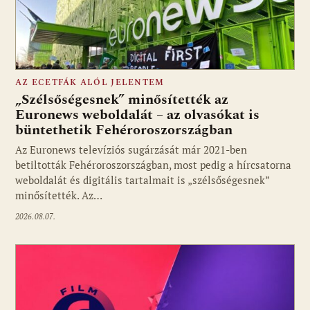
AZ ECETFÁK ALÓL JELENTEM
„Szélsőségesnek” minősítették az
Euronews weboldalát – az olvasókat is
büntethetik Fehéroroszországban
Fotó: media1.hu
Az Euronews televíziós sugárzását már 2021-ben
betiltották Fehéroroszországban, most pedig a hírcsatorna
weboldalát és digitális tartalmait is „szélsőségesnek”
minősítették. Az…
2026.08.07.