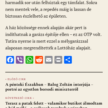
harmadik sor után felhúztak egy támfalat. Sokra
nem mentek vele, a repedés máig is lassan de
biztosan észlelhető az épületen.
A ház közössége ennek alapján akár pert is
indíthatnak a garázs építője ellen – ez az OTP volt.
Tutira nyerne is mert ezzel a mélygarázzsal
alaposan megrendítették a Lottóház alapjait.
F
Vi
W
R
E
Pr
O
ac
b
h
e
m
in
ss
e
er
at
d
ai
t
za
« ELŐZŐ CIKK
b
s
di
l
m
A pénteki Északban – Balog Zoltán interjúja –
o
A
t
e
portré az egyetlen borsodi miniszterről
o
p
g
KÖVETKEZŐ CIKK »
Terasz a patak felett – valamikor butikot álmodtam
k
p