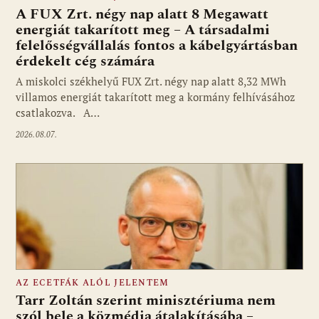
A FUX Zrt. négy nap alatt 8 Megawatt
energiát takarított meg – A társadalmi
felelősségvállalás fontos a kábelgyártásban
érdekelt cég számára
A miskolci székhelyű FUX Zrt. négy nap alatt 8,32 MWh
villamos energiát takarított meg a kormány felhívásához
csatlakozva. A…
2026.08.07.
AZ ECETFÁK ALÓL JELENTEM
Tarr Zoltán szerint minisztériuma nem
szól bele a közmédia átalakításába –