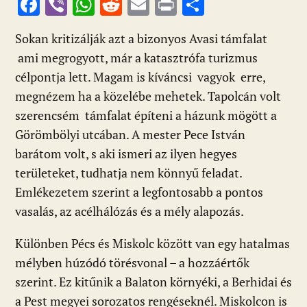
F
Vi
W
R
E
Pr
O
ac
b
h
e
m
in
ss
Sokan kritizálják azt a bizonyos Avasi támfalat
e
er
at
d
ai
t
za
ami megrogyott, már a katasztrófa turizmus
b
s
di
l
m
célpontja lett. Magam is kíváncsi vagyok erre,
o
A
t
e
megnézem ha a közelébe mehetek. Tapolcán volt
o
p
g
szerencsém támfalat építeni a házunk mögött a
k
p
Görömbölyi utcában. A mester Pece István
barátom volt, s aki ismeri az ilyen hegyes
területeket, tudhatja nem könnyű feladat.
Emlékezetem szerint a legfontosabb a pontos
vasalás, az acélhálózás és a mély alapozás.
Különben Pécs és Miskolc között van egy hatalmas
mélyben húzódó törésvonal – a hozzáértők
szerint. Ez kitűnik a Balaton környéki, a Berhidai és
a Pest megyei sorozatos rengéseknél. Miskolcon is