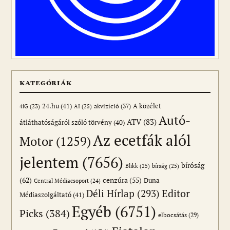
KATEGÓRIÁK
24.hu
(41)
akvizíció
(37)
A közélet
AI
(25)
4iG
(23)
Autó-
ATV
(83)
átláthatóságáról szóló törvény
(40)
Az ecetfák alól
Motor
(1259)
jelentem
(7656)
bíróság
Blikk
(25)
bírság
(25)
(62)
cenzúra
(55)
Duna
Central Médiacsoport
(24)
Editor
Déli Hírlap
(293)
Médiaszolgáltató
(41)
Egyéb
(6751)
Picks
(384)
elbocsátás
(29)