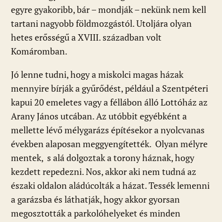
egyre gyakoribb, bár – mondják – nekünk nem kell
tartani nagyobb földmozgástól. Utoljára olyan
hetes erősségű a XVIII. században volt
Komáromban.
Jó lenne tudni, hogy a miskolci magas házak
mennyire bírják a gyűrődést, például a Szentpéteri
kapui 20 emeletes vagy a féllábon álló Lottóház az
Arany János utcában. Az utóbbit egyébként a
mellette lévő mélygarázs építésekor a nyolcvanas
években alaposan meggyengítették. Olyan mélyre
mentek, s alá dolgoztak a torony háznak, hogy
kezdett repedezni. Nos, akkor aki nem tudná az
északi oldalon aládúcolták a házat. Tessék lemenni
a garázsba és láthatják, hogy akkor gyorsan
megosztották a parkolóhelyeket és minden