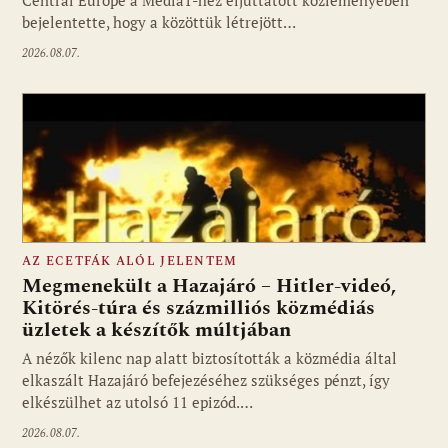
bejelentette, hogy a közöttük létrejött…
2026.08.07.
AZ ECETFÁK ALÓL JELENTEM
Megmenekült a Hazajáró – Hitler-videó,
Kitörés-túra és százmilliós közmédiás
üzletek a készítők múltjában
Fotó: media1.hu
A nézők kilenc nap alatt biztosították a közmédia által
elkaszált Hazajáró befejezéséhez szükséges pénzt, így
elkészülhet az utolsó 11 epizód.…
2026.08.07.