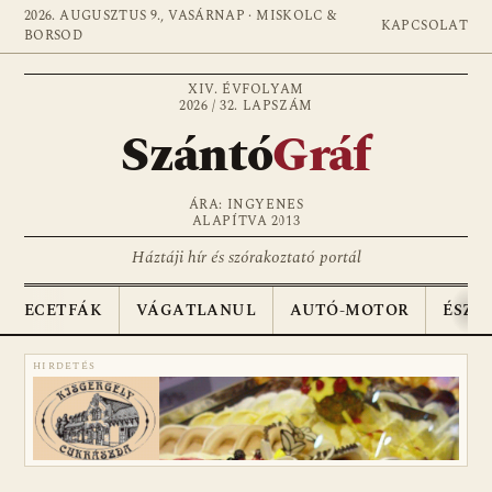
2026. AUGUSZTUS 9., VASÁRNAP · MISKOLC &
KAPCSOLAT
BORSOD
XIV. ÉVFOLYAM
2026 / 32. LAPSZÁM
Szántó
Gráf
ÁRA: INGYENES
ALAPÍTVA 2013
Háztáji hír és szórakoztató portál
ECETFÁK
VÁGATLANUL
AUTÓ-MOTOR
ÉSZA
HIRDETÉS