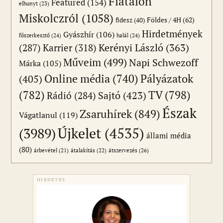
Fiatalon
Featured
(154)
elhunyt
(23)
Miskolczról
(1058)
Földes / 4H
(62)
fidesz
(40)
Hirdetmények
Gyászhír
(106)
főszerkesztő
(24)
halál
(24)
(287)
Karrier
(318)
Kerényi László
(363)
Műveim
(499)
Napi Schwezoff
Márka
(105)
Online média
(740)
Pályázatok
(405)
(782)
TV
(798)
Sajtó
(423)
Rádió
(284)
Észak
Zsaruhírek
(849)
Vágatlanul
(119)
Újkelet
(4535)
(3989)
állami média
(80)
átszervezés
(26)
árbevétel
(21)
átalakítás
(22)
HIRDETÉS