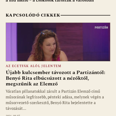
a híd mellé – a csókosok taroltak a városban
KAPCSOLÓDÓ CIKKEK
AZ ECETFÁK ALÓL JELENTEM
Újabb kulcsember távozott a Partizántól:
Benyó Rita elbúcsúzott a nézőktől,
megszűnik az Elemző
Fotó: media1.hu
Váratlan pillanatokkal zárult a Partizán Elemző című
műsorának legfrissebb, pénteki adása, melynek végén a
műsorvezető-szerkesztő, Benyó Rita bejelentette a
távozását…