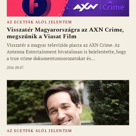
AZ ECETFÁK ALÓL JELENTEM
Visszatér Magyarországra az AXN Crime,
megszűnik a Viasat Film
Visszatér a magyar televíziós piacra az AXN Crime. Az
Fotó: media1.hu
Antenna Entertainment hivatalosan is bejelentette, hogy
a true crime dokumentumsorozatokat és…
2026.08.07.
AZ ECETFÁK ALÓL JELENTEM