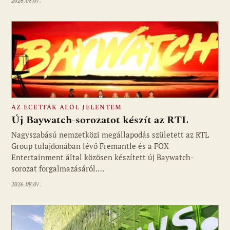
2026.08.07.
AZ ECETFÁK ALÓL JELENTEM
Új Baywatch-sorozatot készít az RTL
Nagyszabású nemzetközi megállapodás született az RTL
Group tulajdonában lévő Fremantle és a FOX
Fotó: media1.hu
Entertainment által közösen készített új Baywatch-
sorozat forgalmazásáról.…
2026.08.07.