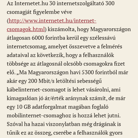
Az Internetet.hu 30 internetszolgáltató 300
csomagját figyelembe véve
(
http://www.internetet.hu/internet-
csomagok.html
) kiszámolta, hogy Magyarországon
átlagosan 6000 forintba kerül egy szélessávú
internetcsomag, amelyet összevetve a felmérés
adataival az következik, hogy a felhasználók
többsége az átlagosnál olcsóbb csomagokra fizet
elő. „Ma Magyarországon havi 5300 forintból már
akár egy 200 Mbit/s letöltési sebességű
kábelinternet-csomagot is lehet vásárolni, ami
kimagaslóan jó ár/érték aránynak számít, de már
egy 10 GB adatforgalmat magában foglaló
mobilinternet-csomaghoz is hozzá lehet jutni.
Szóval ha hazai viszonylatban még drágának is
tűnik ez az összeg, cserébe a felhasználók gyors