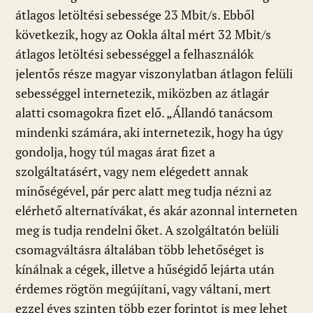
átlagos letöltési sebessége 23 Mbit/s. Ebből
következik, hogy az Ookla által mért 32 Mbit/s
átlagos letöltési sebességgel a felhasználók
jelentős része magyar viszonylatban átlagon felüli
sebességgel internetezik, miközben az átlagár
alatti csomagokra fizet elő. „Állandó tanácsom
mindenki számára, aki internetezik, hogy ha úgy
gondolja, hogy túl magas árat fizet a
szolgáltatásért, vagy nem elégedett annak
minőségével, pár perc alatt meg tudja nézni az
elérhető alternatívákat, és akár azonnal interneten
meg is tudja rendelni őket. A szolgáltatón belüli
csomagváltásra általában több lehetőséget is
kínálnak a cégek, illetve a hűségidő lejárta után
érdemes rögtön megújítani, vagy váltani, mert
ezzel éves szinten több ezer forintot is meg lehet