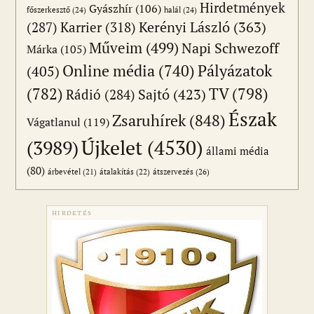
Hirdetmények
Gyászhír
(106)
főszerkesztő
(24)
halál
(24)
(287)
Karrier
(318)
Kerényi László
(363)
Műveim
(499)
Napi Schwezoff
Márka
(105)
Online média
(740)
Pályázatok
(405)
(782)
TV
(798)
Sajtó
(423)
Rádió
(284)
Észak
Zsaruhírek
(848)
Vágatlanul
(119)
Újkelet
(4530)
(3989)
állami média
(80)
átszervezés
(26)
árbevétel
(21)
átalakítás
(22)
HIRDETÉS