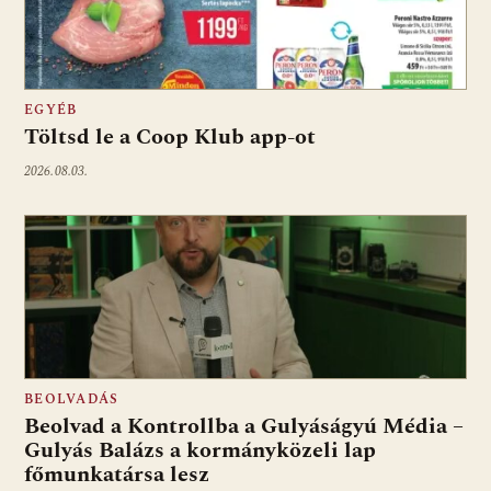
EGYÉB
Töltsd le a Coop Klub app-ot
2026.08.03.
BEOLVADÁS
Beolvad a Kontrollba a Gulyáságyú Média –
Gulyás Balázs a kormányközeli lap
főmunkatársa lesz