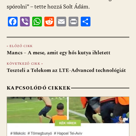
spórolni” – tette hozzá Solt Ádám.
F
Vi
W
R
E
Pr
O
ac
b
h
e
m
in
ss
e
er
at
d
ai
t
za
« ELŐZŐ CIKK
b
s
di
l
m
Mancs – A mese, amit egy hős kutya ihletett
o
A
t
e
KÖVETKEZŐ CIKK »
o
p
g
Teszteli a Telekom az LTE-Advanced technológiát
k
p
KAPCSOLÓDÓ CIKKEK