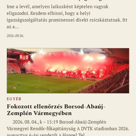
Ime a levél, amelyen laikusként képtelen vagyok
eligazodni. Kezdem elhinni, hogy a helyi
igazságszolgáltatás prominensei direkt csicskáztatnak. Itt
az a…
2026.08.06.
EGYÉB
Fokozott ellenőrzés Borsod-Abaúj-
Zemplén Vármegyében
2026. 08. 04., k – 15:19 Borsod-Abaúj-Zemplén
Vármegyei Rendőr-főkapitányság A DVTK stadionban 2026.
augusztus 6-án rendezik a Hapoel Tel…