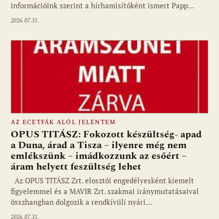
információink szerint a hírhamisítóként ismert Papp…
2026.07.31.
AZ ECETFÁK ALÓL JELENTEM
OPUS TITÁSZ: Fokozott készültség- apad
a Duna, árad a Tisza – ilyenre még nem
emlékszünk – imádkozzunk az esőért –
áram helyett feszültség lehet
Az OPUS TITÁSZ Zrt. elosztói engedélyesként kiemelt
figyelemmel és a MAVIR Zrt. szakmai iránymutatásaival
összhangban dolgozik a rendkívüli nyári…
2026.07.31.