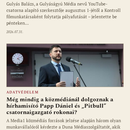
Gulyás Balázs, a Gulyáságyú Média nevű YouTube-
csatorna alapító szerkesztője augusztus 1-jétől a Kontroll
főmunkatársaként folytatja pályafutását – jelentette be
pénteken…
2026.07.31.
ADATVÉDELEM
Még mindig a közmédiánál dolgoznak a
hírhamisító Papp Dániel és „Pitbull”
csatornaigazgató rokonai?
A Media1 közmédiás források jelzése alapján három olyan
munkavállalóról kérdezte a Duna Médiaszolgáltatót, akik