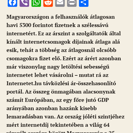
F
Vi
W
R
E
Pr
O
ac
b
h
e
m
in
ss
Magyarországon a felhasználók átlagosan
e
er
at
d
ai
t
za
havi 5300 forintot fizetnek a szélessávú
b
s
di
l
m
internetért. Ez az árszint a szolgáltatók által
o
A
t
e
kínált internetcsomagok díjainak átlaga alá
o
p
g
esik, tehát a többség az átlagosnál olcsóbb
k
p
csomagokra fizet elő. Ezért az árért azonban
már viszonylag nagy letöltési sebességű
internetet lehet vásárolni – mutat rá az
Internetet.hu távközlési ár-összehasonlító
portál. Az összeg önmagában alacsonynak
számít Európában, az egy főre jutó GDP
arányában azonban hazánk kisebb
lemaradásban van. Az ország jóléti szintjéhez
mért internetdíj tekintetében a világ 64