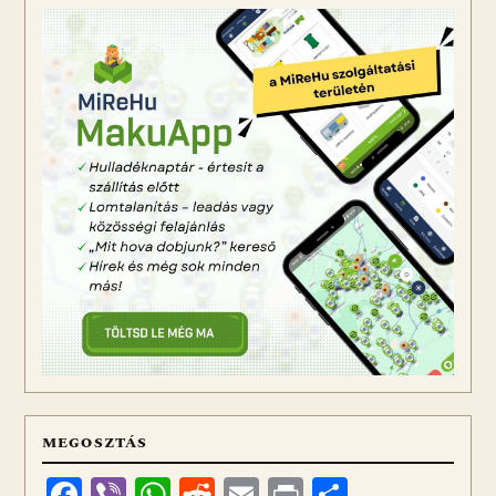
MEGOSZTÁS
Facebook
Viber
WhatsApp
Reddit
Email
Print
Ossza