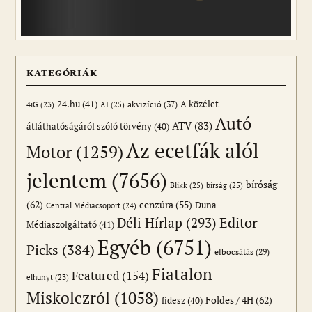
KATEGÓRIÁK
24.hu
(41)
akvizíció
(37)
A közélet
AI
(25)
4iG
(23)
Autó-
ATV
(83)
átláthatóságáról szóló törvény
(40)
Az ecetfák alól
Motor
(1259)
jelentem
(7656)
bíróság
Blikk
(25)
bírság
(25)
(62)
cenzúra
(55)
Duna
Central Médiacsoport
(24)
Editor
Déli Hírlap
(293)
Médiaszolgáltató
(41)
Egyéb
(6751)
Picks
(384)
elbocsátás
(29)
Fiatalon
Featured
(154)
elhunyt
(23)
Miskolczról
(1058)
Földes / 4H
(62)
fidesz
(40)