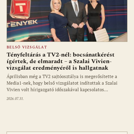
BELSŐ VIZSGÁLAT
Tényfeltárás a TV2-nél: bocsánatkérést
ígértek, de elmaradt – a Szalai Vivien-
vizsgálat eredményéről is hallgatnak
Áprilisban még a TV2 sajtóosztálya is megerősítette a
Media1-nek, hogy belső vizsgálatot indítottak a Szalai
Vivien volt hírigazgató időszakával kapcsolatos…
2026.07.31.