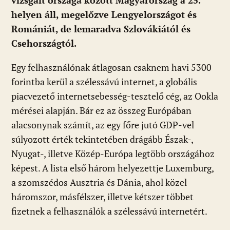
vizsgált országa között Magyarország a 25.
helyen áll, megelőzve Lengyelországot és
Romániát, de lemaradva Szlovákiától és
Csehországtól.
Egy felhasználónak átlagosan csaknem havi 5300
forintba kerül a szélessávú internet, a globális
piacvezető internetsebesség-tesztelő cég, az Ookla
mérései alapján. Bár ez az összeg Európában
alacsonynak számít, az egy főre jutó GDP-vel
súlyozott érték tekintetében drágább Észak-,
Nyugat-, illetve Közép-Európa legtöbb országához
képest. A lista első három helyezettje Luxemburg,
a szomszédos Ausztria és Dánia, ahol közel
háromszor, másfélszer, illetve kétszer többet
fizetnek a felhasználók a szélessávú internetért.