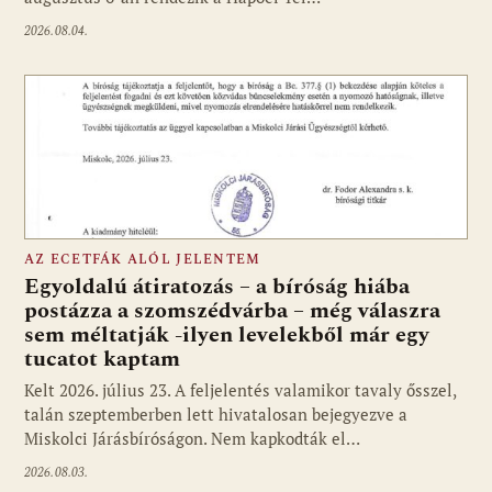
2026.08.04.
AZ ECETFÁK ALÓL JELENTEM
Egyoldalú átiratozás – a bíróság hiába
postázza a szomszédvárba – még válaszra
sem méltatják -ilyen levelekből már egy
tucatot kaptam
Kelt 2026. július 23. A feljelentés valamikor tavaly ősszel,
talán szeptemberben lett hivatalosan bejegyezve a
Miskolci Járásbíróságon. Nem kapkodták el…
2026.08.03.