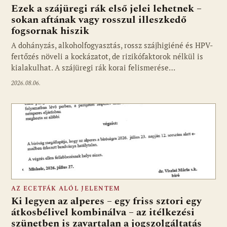
Ezek a szájüregi rák első jelei lehetnek –
sokan aftának vagy rosszul illeszkedő
fogsornak hiszik
A dohányzás, alkoholfogyasztás, rossz szájhigiéné és HPV-
fertőzés növeli a kockázatot, de rizikófaktorok nélkül is
kialakulhat. A szájüregi rák korai felismerése…
2026.08.06.
AZ ECETFÁK ALÓL JELENTEM
Ki legyen az alperes – egy friss sztori egy
átkosbélivel kombinálva – az itélkezési
szünetben is zavartalan a jogszolgáltatás