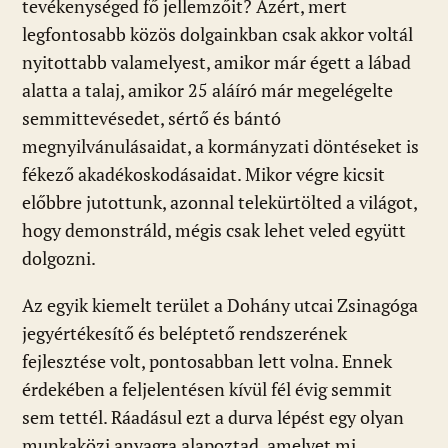
tevékenységed fő jellemzőit? Azért, mert
legfontosabb közös dolgainkban csak akkor voltál
nyitottabb valamelyest, amikor már égett a lábad
alatta a talaj, amikor 25 aláíró már megelégelte
semmittevésedet, sértő és bántó
megnyilvánulásaidat, a kormányzati döntéseket is
fékező akadékoskodásaidat. Mikor végre kicsit
előbbre jutottunk, azonnal telekürtölted a világot,
hogy demonstráld, mégis csak lehet veled együtt
dolgozni.
Az egyik kiemelt terület a Dohány utcai Zsinagóga
jegyértékesítő és beléptető rendszerének
fejlesztése volt, pontosabban lett volna. Ennek
érdekében a feljelentésen kívül fél évig semmit
sem tettél. Ráadásul ezt a durva lépést egy olyan
munkaközi anyagra alapoztad, amelyet mi