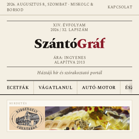
2026. AUGUSZTUS 8., SZOMBAT · MISKOLC &
KAPCSOLAT
BORSOD
XIV. ÉVFOLYAM
2026 / 32. LAPSZÁM
Szántó
Gráf
ÁRA: INGYENES
ALAPÍTVA 2013
Háztáji hír és szórakoztató portál
ECETFÁK
VÁGATLANUL
AUTÓ-MOTOR
ÉSZA
HIRDETÉS