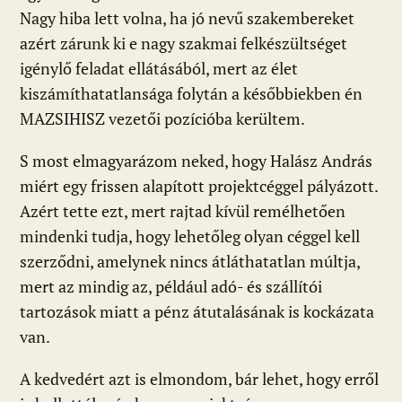
Nagy hiba lett volna, ha jó nevű szakembereket
azért zárunk ki e nagy szakmai felkészültséget
igénylő feladat ellátásából, mert az élet
kiszámíthatatlansága folytán a későbbiekben én
MAZSIHISZ vezetői pozícióba kerültem.
S most elmagyarázom neked, hogy Halász András
miért egy frissen alapított projektcéggel pályázott.
Azért tette ezt, mert rajtad kívül remélhetően
mindenki tudja, hogy lehetőleg olyan céggel kell
szerződni, amelynek nincs átláthatatlan múltja,
mert az mindig az, például adó- és szállítói
tartozások miatt a pénz átutalásának is kockázata
van.
A kedvedért azt is elmondom, bár lehet, hogy erről