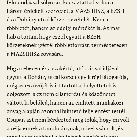
felmondással súlyosan kockáztattad volna a
három érdekelt szervezet, a MAZSIHISZ, a BZSH
és a Dohány utcai körzet bevételét. Nem a
többletét, hanem az eddigi mértékét is. Az már
hab a tortán, hogy ezzel együtt a BZSH
körzeteknek ígértél többletforrást, természetesen
a MAZSIHISZ rovására.
Míg a rebecen és a szakértő, utóbbi családjával
együtt a Dohány utcai körzet egyik régi látogatója,
még az esküvőjét is itt tartotta, helyettetek is
dolgozott, s ez nem elismerést és köszönetet
váltott ki belőled, hanem az említett munkaközi
anyag alapján azonnal büntető feljelentést tettél.
Csupán azt nem kérdezted meg tőlük, hogy mi volt
a célja ennek a tanulmánynak, mivel számolt, és
mivel nem (például a költségek egyikével sem).