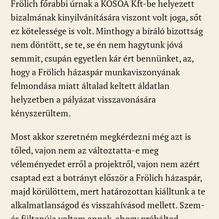
Frölich főrabbi úrnak a KOSOA Kft-be helyezett
bizalmának kinyilvánítására viszont volt joga, sőt
ez kötelessége is volt. Minthogy a bíráló bizottság
nem döntött, se te, se én nem hagytunk jóvá
semmit, csupán egyetlen kár ért bennünket, az,
hogy a Frölich házaspár munkaviszonyának
felmondása miatt általad keltett áldatlan
helyzetben a pályázat visszavonására
kényszerültem.
Most akkor szeretném megkérdezni még azt is
tőled, vajon nem az változtatta-e meg
véleményedet erről a projektről, vajon nem azért
csaptad ezt a botrányt először a Frölich házaspár,
majd körülöttem, mert határozottan kiálltunk a te
alkalmatlanságod és visszahívásod mellett. Szem-
és fültanúja voltam annak, ahogy próbáltad