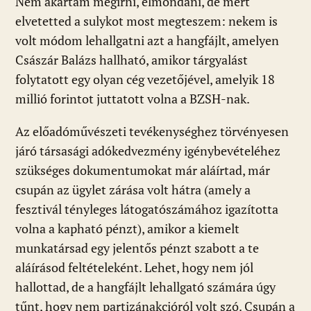
Nem akartam megírni, elmondani, de mert
elvetetted a sulykot most megteszem: nekem is
volt módom lehallgatni azt a hangfájlt, amelyen
Császár Balázs hallható, amikor tárgyalást
folytatott egy olyan cég vezetőjével, amelyik 18
millió forintot juttatott volna a BZSH-nak.
Az előadóművészeti tevékenységhez törvényesen
járó társasági adókedvezmény igénybevételéhez
szükséges dokumentumokat már aláírtad, már
csupán az ügylet zárása volt hátra (amely a
fesztivál tényleges látogatószámához igazította
volna a kapható pénzt), amikor a kiemelt
munkatársad egy jelentős pénzt szabott a te
aláírásod feltételeként. Lehet, hogy nem jól
hallottad, de a hangfájlt lehallgató számára úgy
tűnt, hogy nem partizánakcióról volt szó. Csupán a