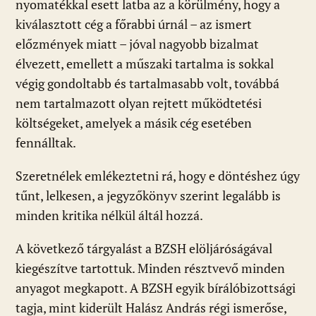
nyomatékkal esett latba az a körülmény, hogy a
kiválasztott cég a főrabbi úrnál – az ismert
előzmények miatt – jóval nagyobb bizalmat
élvezett, emellett a műszaki tartalma is sokkal
végig gondoltabb és tartalmasabb volt, továbbá
nem tartalmazott olyan rejtett működtetési
költségeket, amelyek a másik cég esetében
fennálltak.
Szeretnélek emlékeztetni rá, hogy e döntéshez úgy
tűnt, lelkesen, a jegyzőkönyv szerint legalább is
minden kritika nélkül áltál hozzá.
A következő tárgyalást a BZSH elöljáróságával
kiegészítve tartottuk. Minden résztvevő minden
anyagot megkapott. A BZSH egyik bírálóbizottsági
tagja, mint kiderült Halász András régi ismerőse,