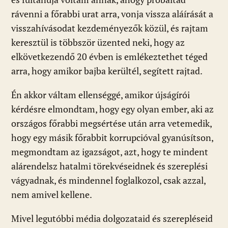
rávenni a főrabbi urat arra, vonja vissza aláírását a
visszahívásodat kezdeményezők közül, és rajtam
keresztül is többször üzented neki, hogy az
elkövetkezendő 20 évben is emlékeztethet téged
arra, hogy amikor bajba kerültél, segített rajtad.
Én akkor váltam ellenséggé, amikor újságírói
kérdésre elmondtam, hogy egy olyan ember, aki az
országos főrabbi megsértése után arra vetemedik,
hogy egy másik főrabbit korrupcióval gyanúsítson,
megmondtam az igazságot, azt, hogy te mindent
alárendelsz hatalmi törekvéseidnek és szereplési
vágyadnak, és mindennel foglalkozol, csak azzal,
nem amivel kellene.
Mivel legutóbbi média dolgozataid és szerepléseid