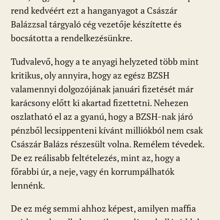
rend kedvéért ezt a hanganyagot a Császár
Balázzsal tárgyaló cég vezetője készítette és
bocsátotta a rendelkezésünkre.
Tudvalevő, hogy a te anyagi helyzeted több mint
kritikus, oly annyira, hogy az egész BZSH
valamennyi dolgozójának januári fizetését már
karácsony előtt ki akartad fizettetni. Nehezen
oszlatható el az a gyanú, hogy a BZSH-nak járó
pénzből lecsippenteni kívánt milliókból nem csak
Császár Balázs részesült volna. Remélem tévedek.
De ez reálisabb feltételezés, mint az, hogy a
főrabbi úr, a neje, vagy én korrumpálhatók
lennénk.
De ez még semmi ahhoz képest, amilyen maffia