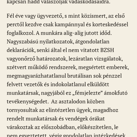
kapcsán hadd válaszoljak vádaskodásaidra.
Fél éve vagy ügyvezető, s mint közismert, az első
perctől kezdve csak kampánnyal és korteskedéssel
foglalkozol. A munkára alig-alig jutott időd.
Nagyszabású nyilatkozatok, átgondolatlan
deklarációk, senki által el nem vitatott BZSH
vagyonőrző határozatok, lezáratlan vizsgálatok,
szétvert működő rendszerek, megsértett emberek,
megmagyarázhatatlanul brutálisan sok pénzzel
felvett vezetők és indokolatlanul elküldött
munkatársak, nagyjából ez „fémjelezte” ámokfutó
tevékenységedet. Az asztalodon közben
tornyosultak az elintézetlen ügyek, magadhoz
rendelt munkatársak és vendégek órákat
várakoztak az előszobádban, előkészítetlen, le
nem egyeztetett, végig gondolatlan intézkedések,