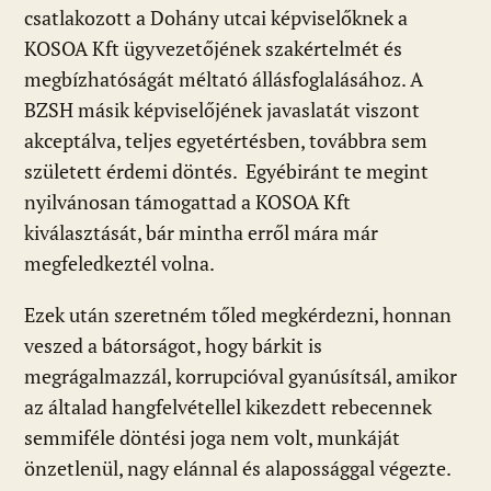
csatlakozott a Dohány utcai képviselőknek a
KOSOA Kft ügyvezetőjének szakértelmét és
megbízhatóságát méltató állásfoglalásához. A
BZSH másik képviselőjének javaslatát viszont
akceptálva, teljes egyetértésben, továbbra sem
született érdemi döntés. Egyébiránt te megint
nyilvánosan támogattad a KOSOA Kft
kiválasztását, bár mintha erről mára már
megfeledkeztél volna.
Ezek után szeretném tőled megkérdezni, honnan
veszed a bátorságot, hogy bárkit is
megrágalmazzál, korrupcióval gyanúsítsál, amikor
az általad hangfelvétellel kikezdett rebecennek
semmiféle döntési joga nem volt, munkáját
önzetlenül, nagy elánnal és alapossággal végezte.