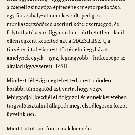
a csepeli zsinagóga építésének megtorpedózása,
egy fia szabályzat nem készült, pedig ez
munkaszerződésed szerinti kötelezettséged, és
folytatható a sor. Ugyanakkor – érthetetlen okból –
ellenségként kezelted azt a MAZSIHISZ-t, a
törvény által elismert történelmi egyházat,
amelynek egyik – igaz, legnagyobb – hitközsége az
általad ügyvezetett BZSH.
Mindezt fél évig megtehetted, mert minden
korábbi támogatód azt várta, hogy végre
lehiggadjál, kezdjél el dolgozni és ennek keretében
tárgyalóasztalnál állapodj meg, elsődlegesen közös
ügyeinkben.
Miért tartottam fontosnak kiemelni