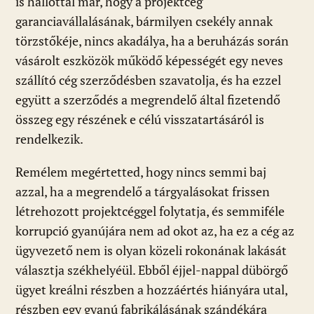
is hallottál már, hogy a projektcég
garanciavállalásának, bármilyen csekély annak
törzstőkéje, nincs akadálya, ha a beruházás során
vásárolt eszközök működő képességét egy neves
szállító cég szerződésben szavatolja, és ha ezzel
együtt a szerződés a megrendelő által fizetendő
összeg egy részének e célú visszatartásáról is
rendelkezik.
Remélem megértetted, hogy nincs semmi baj
azzal, ha a megrendelő a tárgyalásokat frissen
létrehozott projektcéggel folytatja, és semmiféle
korrupció gyanújára nem ad okot az, ha ez a cég az
ügyvezető nem is olyan közeli rokonának lakását
választja székhelyéül. Ebből éjjel-nappal dübörgő
ügyet kreálni részben a hozzáértés hiányára utal,
részben egy gyanú fabrikálásának szándékára