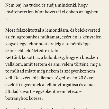
Nem baj, ha tudod és tudja mindenki, hogy
jóvátehetetlen bűnt követtél el ebben az ügyben
is.
Most felszólítottál a lemondásra, és belekeverted
az én Agrobankos múltamat, ezért én is kénytelen
vagyok egy félmondat erejéig a te némiképp
színesebb előéletedre utalni.
Kettőnk között az a különbség, hogy én büszkén
vállalom, amit tettem és ami velem történt, míg a
te múltad miatt még nekem is szégyenkeznem
kell. De azért jól jellemez téged, az én 20 évvel
ezelőtti ügyemnek a felhánytorgatása és a mai
általad kavart – egyébként nem létező –
botrányhoz kötése.