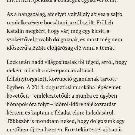
Az a hangszalag, amelyet voltál oly szíves a sajtó
rendelkezésére bocsátani, arról szólt, Frölich
Katalin megkért, hogy várj még egy kicsit, a
szakértővel tovább dolgoznak, és most még nem
időszerű a BZSH elöljáróság elé vinni a témát.
Ezek után hadd világosítsalak föl téged, arról, hogy
nekem mi volt a szerepem az általad
felhánytorgatott, korrupció gyanúsnak tartott
ügyben. A 2014. augusztusi munkába lépésemet
követően – emlékeztetőül: a munka ez ügyben
hónapok óta folyt – időről-időre tájékoztatást
kértem és kaptam e feladat előre haladásáról.
Többször is mondtam neked, hogy dolgozunk egy
merőben új rendszeren. Erre tekintettel abban is