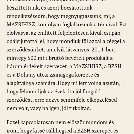
készíttettünk, és azért bocsátottunk
rendelkezésedre, hogy megnyugtassunk, mi, a
MAZSIHISZ, komolyan foglalkozunk a témával. Ezt
elolvasva, az említett feljelentésen kívül, csupán
odáig jutottál el, hogy mondjuk föl azzal a céggel a
szerződésünket, amelyik látványos, 2014-ben
mintegy 500 mFt bruttó bevételt produkált a
három érdekelt szervezet, a MAZSIHISZ, a BZSH
és a Dohány utcai Zsinagóga körzete és
alapítványa számára. Hogy mi lett volna azután,
hogy felmondjuk az évek óta jól fungáló
szerződést, erre nézve semmiféle elképzelésed
nem volt, vagy ha igen, jól titkoltad.
Ezzel kapcsolatosan nem először mondom és
írom, hogy kissé túllihegted a BZSH szerepét és