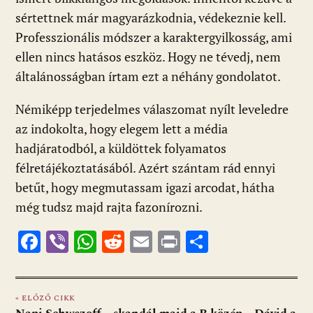
sértettnek már magyarázkodnia, védekeznie kell.
Professzionális módszer a karaktergyilkosság, ami
ellen nincs hatásos eszköz. Hogy ne tévedj, nem
általánosságban írtam ezt a néhány gondolatot.
Némiképp terjedelmes válaszomat nyílt leveledre
az indokolta, hogy elegem lett a média
hadjáratodból, a küldöttek folyamatos
félretájékoztatásából. Azért szántam rád ennyi
betűt, hogy megmutassam igazi arcodat, hátha
még tudsz majd rajta fazonírozni.
F
Vi
W
R
E
Pr
O
ac
b
h
e
m
in
ss
e
er
at
d
ai
t
za
« ELŐZŐ CIKK
b
s
di
l
m