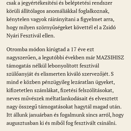
csak a jegyértékesítési és beléptetési rendszer
körüli állítólagos anomáliákkal foglalkoznak,
kénytelen vagyok ráirányítani a figyelmet arra,
hogy milyen szörnyűségeket követtél el a Zsidó
Nyári Fesztivál ellen.
Otromba módon kirúgtad a 17 éve ezt
nagyszerűen, a legutóbbi években már MAZSIHISZ
támogatás nélkül lebonyolított fesztivál
szülőanyját és elismerten kiváló szervezőjét. S
mind e közben pénzügyileg lezáratlan ügyeket,
kifizetetlen számlákat, fizetési felszólításokat,
neves művészek méltatlankodásait és elvesztett
nagy összegű támogatásokat hagytál magad után.
Itt állunk januárban és fogalmunk sincs arról, hogy
augusztusban ki és miből fog fesztivált csinálni.