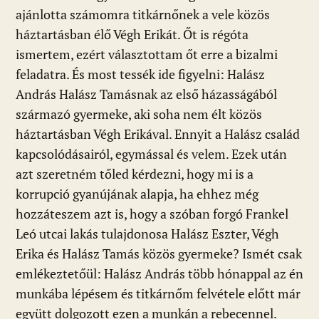
ajánlotta számomra titkárnőnek a vele közös
háztartásban élő Végh Erikát. Őt is régóta
ismertem, ezért választottam őt erre a bizalmi
feladatra. És most tessék ide figyelni: Halász
András Halász Tamásnak az első házasságából
származó gyermeke, aki soha nem élt közös
háztartásban Végh Erikával. Ennyit a Halász család
kapcsolódásairól, egymással és velem. Ezek után
azt szeretném tőled kérdezni, hogy mi is a
korrupció gyanújának alapja, ha ehhez még
hozzáteszem azt is, hogy a szóban forgó Frankel
Leó utcai lakás tulajdonosa Halász Eszter, Végh
Erika és Halász Tamás közös gyermeke? Ismét csak
emlékeztetőül: Halász András több hónappal az én
munkába lépésem és titkárnőm felvétele előtt már
együtt dolgozott ezen a munkán a rebecennel.