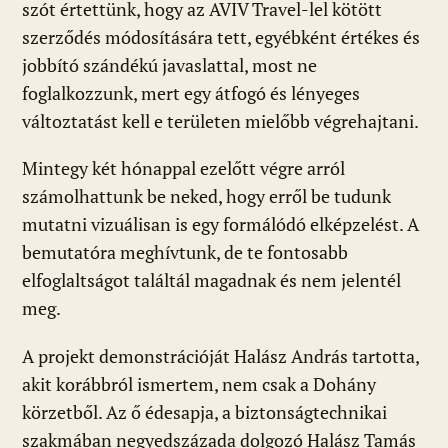
szót értettünk, hogy az AVIV Travel-lel kötött
szerződés módosítására tett, egyébként értékes és
jobbító szándékú javaslattal, most ne
foglalkozzunk, mert egy átfogó és lényeges
változtatást kell e területen mielőbb végrehajtani.
Mintegy két hónappal ezelőtt végre arról
számolhattunk be neked, hogy erről be tudunk
mutatni vizuálisan is egy formálódó elképzelést. A
bemutatóra meghívtunk, de te fontosabb
elfoglaltságot találtál magadnak és nem jelentél
meg.
A projekt demonstrációját Halász András tartotta,
akit korábbról ismertem, nem csak a Dohány
körzetből. Az ő édesapja, a biztonságtechnikai
szakmában negyedszázada dolgozó Halász Tamás