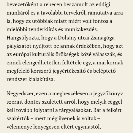
bevezetőként a rebecen beszámolt az eddigi
munkáról és a távolabbi tervekről, rámutatva arra
is, hogy ez utóbbiak miatt miért volt fontos a
mielőbbi tenderkiírás és munkakezdés.
Hangsúlyozta, hogy a Dohány utcai Zsinagóga
pályázatot nyújtott be annak érdekében, hogy azt
az európai kulturális örökségek közé válasszák, és
ennek elengedhetetlen feltétele egy, a mai kornak
megfelelő korszerű jegyértékesítő és beléptető
rendszer kialakítása.
Negyedszer, ezen a megbeszélésen a jegyzőkönyv
szerint döntés született arról, hogy melyik céggel
kell tovább folytatni a tárgyalásokat. Bár a felkért
szakértők – mert még ilyenek is voltak –
véleménye lényegesen eltért egymástól,