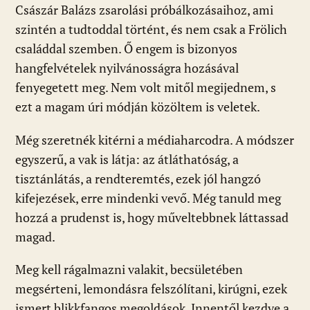
Császár Balázs zsarolási próbálkozásaihoz, ami
szintén a tudtoddal történt, és nem csak a Frölich
családdal szemben. Ő engem is bizonyos
hangfelvételek nyilvánosságra hozásával
fenyegetett meg. Nem volt mitől megijednem, s
ezt a magam úri módján közöltem is veletek.
Még szeretnék kitérni a médiaharcodra. A módszer
egyszerű, a vak is látja: az átláthatóság, a
tisztánlátás, a rendteremtés, ezek jól hangzó
kifejezések, erre mindenki vevő. Még tanuld meg
hozzá a prudenst is, hogy műveltebbnek láttassad
magad.
Meg kell rágalmazni valakit, becsületében
megsérteni, lemondásra felszólítani, kirúgni, ezek
ismert blikkfangos megoldások. Innentől kezdve a