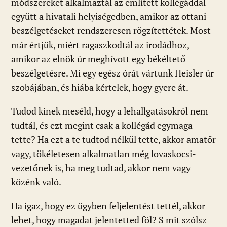
módszereket alkalmaztál az említett kollégáddal
együtt a hivatali helyiségedben, amikor az ottani
beszélgetéseket rendszeresen rögzítettétek. Most
már értjük, miért ragaszkodtál az irodádhoz,
amikor az elnök úr meghívott egy békéltető
beszélgetésre. Mi egy egész órát vártunk Heisler úr
szobájában, és hiába kértelek, hogy gyere át.
Tudod kinek meséld, hogy a lehallgatásokról nem
tudtál, és ezt megint csak a kollégád egymaga
tette? Ha ezt a te tudtod nélkül tette, akkor amatőr
vagy, tökéletesen alkalmatlan még lovaskocsi-
vezetőnek is, ha meg tudtad, akkor nem vagy
közénk való.
Ha igaz, hogy ez ügyben feljelentést tettél, akkor
lehet, hogy magadat jelentetted föl? S mit szólsz