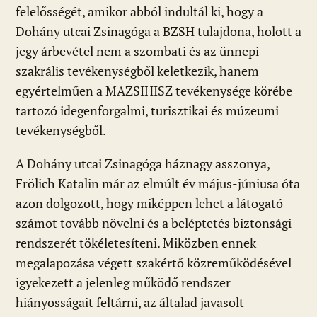
felelősségét, amikor abból indultál ki, hogy a
Dohány utcai Zsinagóga a BZSH tulajdona, holott a
jegy árbevétel nem a szombati és az ünnepi
szakrális tevékenységből keletkezik, hanem
egyértelműen a MAZSIHISZ tevékenysége körébe
tartozó idegenforgalmi, turisztikai és múzeumi
tevékenységből.
A Dohány utcai Zsinagóga háznagy asszonya,
Frölich Katalin már az elmúlt év május-júniusa óta
azon dolgozott, hogy miképpen lehet a látogató
számot tovább növelni és a beléptetés biztonsági
rendszerét tökéletesíteni. Miközben ennek
megalapozása végett szakértő közreműködésével
igyekezett a jelenleg működő rendszer
hiányosságait feltárni, az általad javasolt