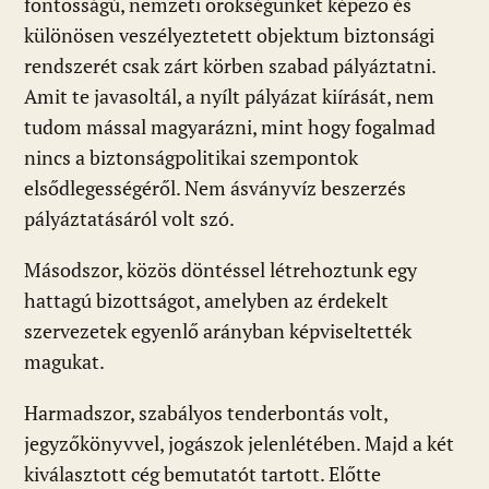
fontosságú, nemzeti örökségünket képező és
különösen veszélyeztetett objektum biztonsági
rendszerét csak zárt körben szabad pályáztatni.
Amit te javasoltál, a nyílt pályázat kiírását, nem
tudom mással magyarázni, mint hogy fogalmad
nincs a biztonságpolitikai szempontok
elsődlegességéről. Nem ásványvíz beszerzés
pályáztatásáról volt szó.
Másodszor, közös döntéssel létrehoztunk egy
hattagú bizottságot, amelyben az érdekelt
szervezetek egyenlő arányban képviseltették
magukat.
Harmadszor, szabályos tenderbontás volt,
jegyzőkönyvvel, jogászok jelenlétében. Majd a két
kiválasztott cég bemutatót tartott. Előtte