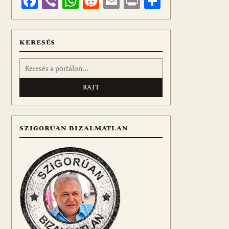
Facebook
Viber
WhatsApp
Reddit
Email
Print
Ossza
meg
KERESÉS
Keresés:
SZIGORÚAN BIZALMATLAN