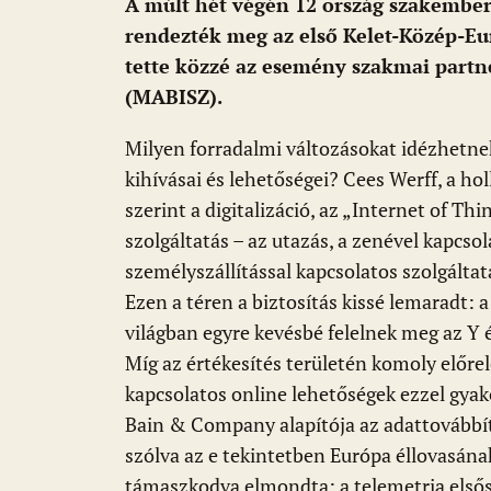
A múlt hét végén 12 ország szakember
o
p
g
rendezték meg az első Kelet-Közép-Eu
k
p
tette közzé az esemény szakmai partn
(MABISZ).
Milyen forradalmi változásokat idézhetnek 
kihívásai és lehetőségei? Cees Werff, a h
szerint a digitalizáció, az „Internet of Th
szolgáltatás – az utazás, a zenével kapcsola
személyszállítással kapcsolatos szolgálta
Ezen a téren a biztosítás kissé lemaradt:
világban egyre kevésbé felelnek meg az Y é
Míg az értékesítés területén komoly előrel
kapcsolatos online lehetőségek ezzel gyako
Bain & Company alapítója az adattovábbít
szólva az e tekintetben Európa éllovasána
támaszkodva elmondta: a telemetria elsős