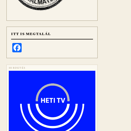
ITT IS MEGTALÁL
Facebook
HIRDETÉS