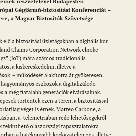
einek részvételével Budapesten
rópai Gépjármű-biztosítási Konferenciát –
ere, a Magyar Biztosítók Szövetsége
elő a biztosítási üzletágakban a digitális kor
olland Claims Corporation Network elnöke
ings” (IoT) mára számos tradicionális
tos, a kiskereskedelmi, illetve a
tások – működését alakította át gyökeresen.
 a hagyományos eszközök a digitalizálódó
s a még fiatalabb generációk elvárásainak.
épések történtek ezen a téren, a biztosítással
rlatilag véget is érnek. Matteo Carbone, a
ásban, a telemetriában rejlő lehetőségekről
k tekinthető olaszországi tapasztalatokra
orban a hatékonyabb kockázatelemzés, illetve