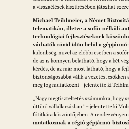
a visszaélések kiszűrésében játszhat szere
Michael Teihlmeier, a Német Biztosít
telematikán, illetve a sofőr nélküli a
technológiai fejlesztéseknek köszönh
várhatók rövid időn belül a gépjármű-
különbség, mivel az előbbi esetben a sofőrt
de az is könnyen belátható, hogy a két vég
kérdés, de az már most látható, hogy a fe
biztonságosabbá válik a vezetés, csökken a
meg fog mutatkozni – jelentette ki Teihlm
„Nagy megtiszteltetés számunkra, hogy sz
úttörő vállalkozásban” – jelentette ki Mo
főtitkára köszöntőjében. A rendezvényen
mutatkoznak a régió gépjármű-biztosít