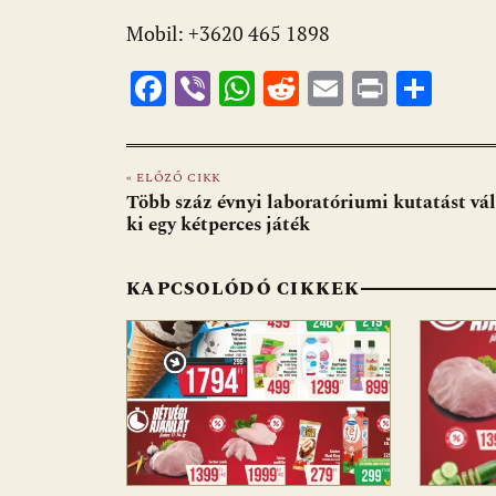
Mobil: +3620 465 1898
F
Vi
W
R
E
Pr
O
ac
b
h
e
m
in
ss
e
er
at
d
ai
t
za
« ELŐZŐ CIKK
b
s
di
l
m
Több száz évnyi laboratóriumi kutatást vá
o
A
t
e
ki egy kétperces játék
o
p
g
KAPCSOLÓDÓ CIKKEK
k
p