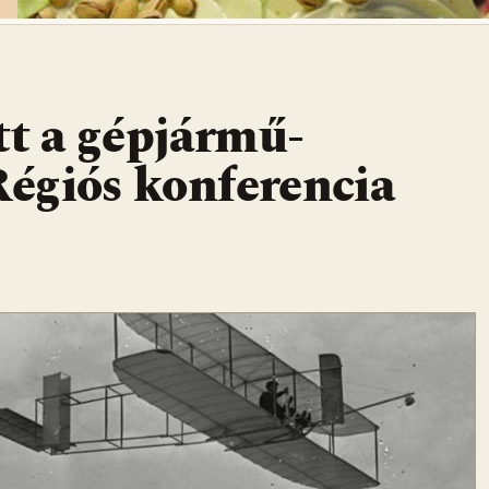
tt a gépjármű-
 Régiós konferencia