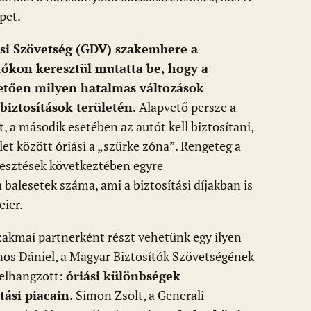
pet.
ási Szövetség (GDV) szakembere a
utókon keresztül mutatta be, hogy a
etően milyen hatalmas változások
biztosítások területén.
Alapvető persze a
, a második esetében az autót kell biztosítani,
let között óriási a „szürke zóna”. Rengeteg a
jlesztések következtében egyre
 balesetek száma, ami a biztosítási díjakban is
eier.
akmai partnerként részt vehetünk egy ilyen
lnos Dániel, a Magyar Biztosítók Szövetségének
 elhangzott:
óriási különbségek
ási piacain.
Simon Zsolt, a Generali