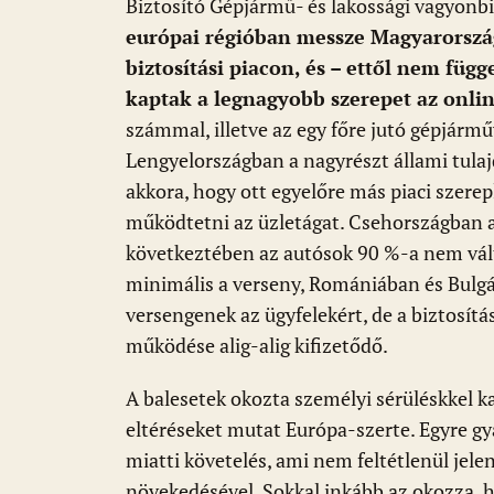
Biztosító Gépjármű- és lakossági vagyonbi
európai régióban messze Magyarorszá
biztosítási piacon, és – ettől nem függ
kaptak a legnagyobb szerepet az onlin
számmal, illetve az egy főre jutó gépjárm
Lengyelországban a nagyrészt állami tula
akkora, hogy ott egyelőre más piaci szere
működtetni az üzletágat. Csehországban a
következtében az autósok 90 %-a nem vált
minimális a verseny, Romániában és Bulgár
versengenek az ügyfelekért, de a biztosítás
működése alig-alig kifizetődő.
A balesetek okozta személyi sérüléskkel 
eltéréseket mutat Európa-szerte. Egyre gy
miatti követelés, ami nem feltétlenül je
növekedésével. Sokkal inkább az okozza, h