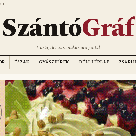
SOD
Szántó
Gráf
Háztáji hír és szórakoztató portál
OR
ÉSZAK
GYÁSZHÍREK
DÉLI HÍRLAP
ZSARU