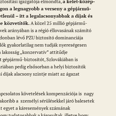
ztosítási igazgatója elmondta,
a kelet-közép-
gon a legnagyobb a verseny a gépjármű-
etlenül – itt a legalacsonyabbak a díjak és
e közvetítők.
A közel 25 millió gépjármű-
űvek arányában is a régió éllovasának számító
jdonban lévő PZU biztosító dominanciája
plők gyakorlatilag nem tudják nyereségesen
 lakosság „konzervatív” attitűdje
 gépjármű-biztosítót, Szlovákiában is
iában pedig elsősorban a helyi biztosítók
i díjak alacsony szintje miatt az ágazat
kapcsolatos követelések kompenzációja is nagy
akoribb a személyi sérülésekkel járó balesetek
lent egyet a káresemények számának
ogy tudatosabbak a károsultak, illetve hogy