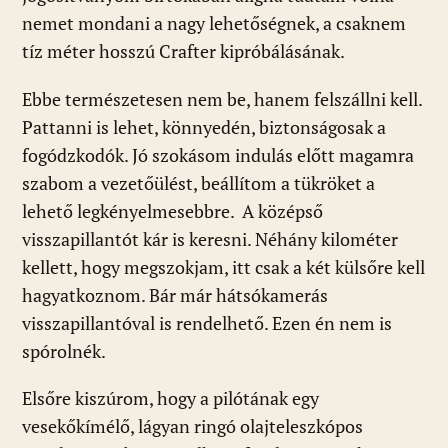
nemet mondani a nagy lehetőségnek, a csaknem
tíz méter hosszú Crafter kipróbálásának.
Ebbe természetesen nem be, hanem felszállni kell.
Pattanni is lehet, könnyedén, biztonságosak a
fogódzkodók. Jó szokásom indulás előtt magamra
szabom a vezetőülést, beállítom a tükröket a
lehető legkényelmesebbre. A középső
visszapillantót kár is keresni. Néhány kilométer
kellett, hogy megszokjam, itt csak a két külsőre kell
hagyatkoznom. Bár már hátsókamerás
visszapillantóval is rendelhető. Ezen én nem is
spórolnék.
Elsőre kiszúrom, hogy a pilótának egy
vesekőkímélő, lágyan ringó olajteleszkópos