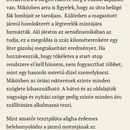
van. Miközben arra is figyelek, hogy az útra belógó
fák lombjait se taroljam. Különben a magasított
jármű homlokterét a légterelők mintájára
formázták. Aki járatos az aerodinamikában az
tudja, ez a megoldás is száz kilométerenként egy
liter gázolaj megtakarítást eredményez. Ha
hozzávesszük, hogy tökéletes a start-stop
rendszere el kell hinnem, nem fogyaszthat többet,
mint egy hasonló méretű dízel személykocsi.
Miközben az óriási rakterének szinte minden
szöglete kihasználható. A hátsó és az oldalajtók
nagysága és nyitási szöge pedig szinte minden áru
szállítására alkalmassá teszi.
Mint amatőr tesztpilóta aligha érdemes
belebonyolódni a jármű motorjának az