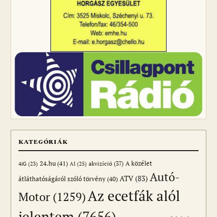
KATEGÓRIÁK
24.hu
(41)
akvizíció
(37)
A közélet
AI
(25)
4iG
(23)
Autó-
ATV
(83)
átláthatóságáról szóló törvény
(40)
Az ecetfák alól
Motor
(1259)
jelentem
(7656)