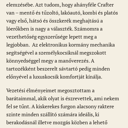
elemzésébe. Azt tudom, hogy ahányféle Crafter
van – mentő és tűzoltó, lakóautó, kombi és platós
vagy első, hátsó és összkerék meghajtású a
lóerőkben is nagy a választék. Számomra a
vezethetőség egyszerűsége lepett meg a
legjobban. Az elektronikus kormány mechanika
segítségével a személykocsiknál megszokott
könnyedséggel megy a manőverezés. A
tartozékként beszerelt sávtartó pedig minden
előnyével a luxuskocsik komfortját kínálja.
Vezetési élményeimet megosztottam a
barátaimmal, akik olyat is észrevettek, ami nekem
fel se tűnt. A kiskerekes furgon alacsony raktere
szinte minden szállító számára ideális, ki
berakodásnál illetve mozgás közben a lehető