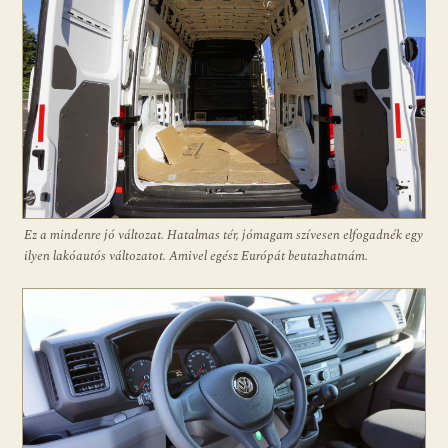
Ez a mindenre jó változat. Hatalmas tér, jómagam szívesen elfogadnék egy
ilyen lakóautós változatot. Amivel egész Európát beutazhatnám.