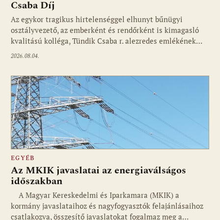
Csaba Díj
Az egykor tragikus hirtelenséggel elhunyt bűnügyi
osztályvezető, az emberként és rendőrként is kimagasló
kvalitású kolléga, Tündik Csaba r. alezredes emlékének…
2026.08.04.
EGYÉB
Az MKIK javaslatai az energiaválságos
időszakban
A Magyar Kereskedelmi és Iparkamara (MKIK) a
kormány javaslataihoz és nagyfogyasztók felajánlásaihoz
csatlakozva, összesítő javaslatokat fogalmaz meg a…