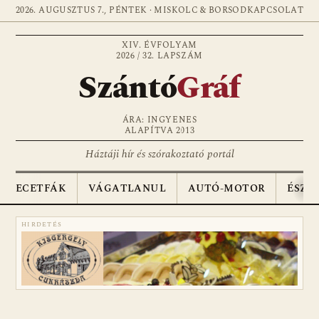
2026. AUGUSZTUS 7., PÉNTEK · MISKOLC & BORSOD
KAPCSOLAT
XIV. ÉVFOLYAM
2026 / 32. LAPSZÁM
Szántó
Gráf
ÁRA: INGYENES
ALAPÍTVA 2013
Háztáji hír és szórakoztató portál
ECETFÁK
VÁGATLANUL
AUTÓ-MOTOR
ÉSZA
HIRDETÉS