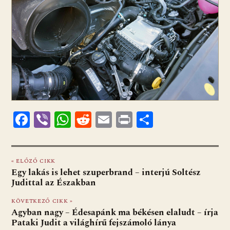
F
Vi
W
R
E
Pr
O
ac
b
h
e
m
in
ss
e
er
at
d
ai
t
za
« ELŐZŐ CIKK
b
s
di
l
m
Egy lakás is lehet szuperbrand – interjú Soltész
o
A
t
e
Judittal az Északban
o
p
g
KÖVETKEZŐ CIKK »
Agyban nagy – Édesapánk ma békésen elaludt – írja
k
p
Pataki Judit a világhírű fejszámoló lánya