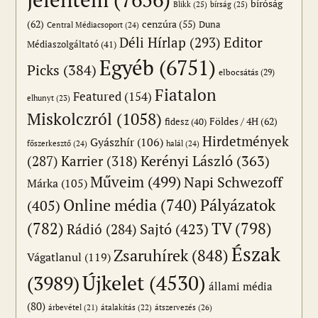
bíróság
Blikk
(25)
bírság
(25)
(62)
cenzúra
(55)
Duna
Central Médiacsoport
(24)
Editor
Déli Hírlap
(293)
Médiaszolgáltató
(41)
Egyéb
(6751)
Picks
(384)
elbocsátás
(29)
Fiatalon
Featured
(154)
elhunyt
(23)
Miskolczról
(1058)
Földes / 4H
(62)
fidesz
(40)
Hirdetmények
Gyászhír
(106)
főszerkesztő
(24)
halál
(24)
(287)
Karrier
(318)
Kerényi László
(363)
Műveim
(499)
Napi Schwezoff
Márka
(105)
Online média
(740)
Pályázatok
(405)
(782)
TV
(798)
Sajtó
(423)
Rádió
(284)
Észak
Zsaruhírek
(848)
Vágatlanul
(119)
Újkelet
(4530)
(3989)
állami média
(80)
átszervezés
(26)
árbevétel
(21)
átalakítás
(22)