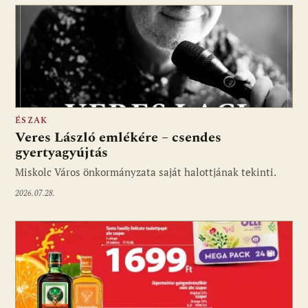
ÉSZAK
Veres László emlékére – csendes
gyertyagyújtás
Miskolc Város önkormányzata saját halottjának tekinti.
2026.07.28.