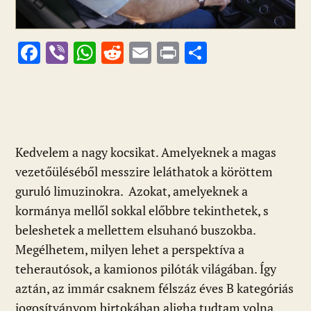
F
Vi
W
R
E
Pr
O
ac
b
h
e
m
in
ss
e
er
at
d
ai
t
za
b
s
di
l
m
o
A
t
e
Kedvelem a nagy kocsikat. Amelyeknek a magas
o
p
g
vezetőüléséből messzire leláthatok a köröttem
k
p
guruló limuzinokra. Azokat, amelyeknek a
kormánya mellől sokkal előbbre tekinthetek, s
beleshetek a mellettem elsuhanó buszokba.
Megélhetem, milyen lehet a perspektíva a
teherautósok, a kamionos pilóták világában. Így
aztán, az immár csaknem félszáz éves B kategóriás
jogosítványom birtokában aligha tudtam volna