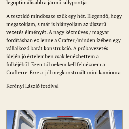
legoptimálisabb a jármű súlypontja.
A tesztidő mindössze szűk egy hét. Elegendő, hogy
megszokjam, s már is hiányoljam az újszerű
vezetés élményét. A nagy kézműves / magyar
fordításban ez lenne a Crafter /minden ízében egy
vállalkozó barát konstrukció. A próbavezetés
idején jó értelemben csak lenézhettem a
fülkéjéből. Ezen túl nekem kell felnéznem a
Crafterre. Erre a jól megkonstruált mini kamionra.
Kerényi László fotóival