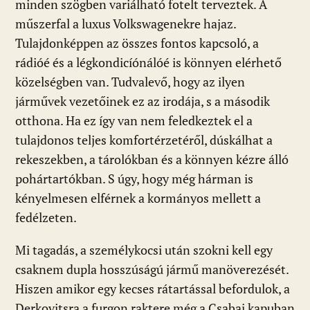
minden szögben variálható fotelt terveztek. A
műszerfal a luxus Volkswagenekre hajaz.
Tulajdonképpen az összes fontos kapcsoló, a
rádióé és a légkondicíónálóé is könnyen elérhető
közelségben van. Tudvalevő, hogy az ilyen
járművek vezetőinek ez az irodája, s a második
otthona. Ha ez így van nem feledkeztek el a
tulajdonos teljes komfortérzetéről, dúskálhat a
rekeszekben, a tárolókban és a könnyen kézre álló
pohártartókban. S úgy, hogy még hárman is
kényelmesen elférnek a kormányos mellett a
fedélzeten.
Mi tagadás, a személykocsi után szokni kell egy
csaknem dupla hosszúságú jármű manöverezését.
Hiszen amikor egy kecses rátartással befordulok, a
Derkovitsra a furgon raktere még a Csabai kapuban