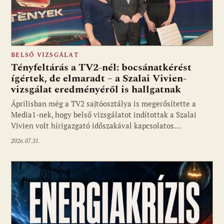
BELSŐ VIZSGÁLAT
Tényfeltárás a TV2-nél: bocsánatkérést
ígértek, de elmaradt – a Szalai Vivien-
vizsgálat eredményéről is hallgatnak
Áprilisban még a TV2 sajtóosztálya is megerősítette a
Media1-nek, hogy belső vizsgálatot indítottak a Szalai
Vivien volt hírigazgató időszakával kapcsolatos…
2026.07.31.