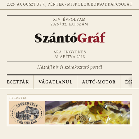
2026. AUGUSZTUS 7., PÉNTEK · MISKOLC & BORSOD
KAPCSOLAT
XIV. ÉVFOLYAM
2026 / 32. LAPSZÁM
Szántó
Gráf
ÁRA: INGYENES
ALAPÍTVA 2013
Háztáji hír és szórakoztató portál
ECETFÁK
VÁGATLANUL
AUTÓ-MOTOR
ÉSZA
HIRDETÉS