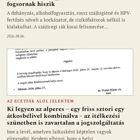
fogsornak hiszik
A dohányzás, alkoholfogyasztás, rossz szájhigiéné és HPV-
fertőzés növeli a kockázatot, de rizikófaktorok nélkül is
kialakulhat. A szájüregi rák korai felismerése…
2026.08.06.
AZ ECETFÁK ALÓL JELENTEM
Ki legyen az alperes – egy friss sztori egy
átkosbélivel kombinálva – az itélkezési
szünetben is zavartalan a jogszolgáltatás
Ime a levél, amelyen laikusként képtelen vagyok
eligazodni. Kezdem elhinni, hogy a helyi