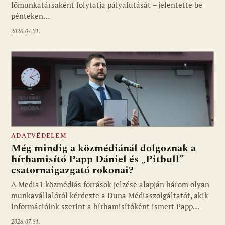
főmunkatársaként folytatja pályafutását – jelentette be
pénteken…
2026.07.31.
ADATVÉDELEM
Még mindig a közmédiánál dolgoznak a
hírhamisító Papp Dániel és „Pitbull”
csatornaigazgató rokonai?
A Media1 közmédiás források jelzése alapján három olyan
munkavállalóról kérdezte a Duna Médiaszolgáltatót, akik
információink szerint a hírhamisítóként ismert Papp…
2026.07.31.