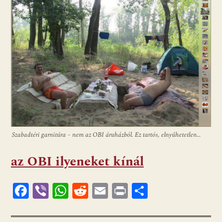
Szabadtéri garnitúra – nem az OBI áruházból. Ez tartós, elnyűhetetlen…
az OBI ilyeneket kínál
F
Vi
W
R
E
Pr
O
ac
b
h
e
m
in
ss