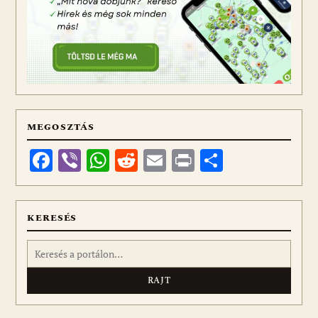
MEGOSZTÁS
Facebook
Viber
WhatsApp
Reddit
Email
Print
Ossza
meg
KERESÉS
Keresés: