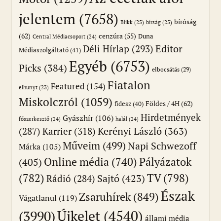
jelentem
(7658)
bíróság
Blikk
(25)
bírság
(25)
(62)
cenzúra
(55)
Duna
Central Médiacsoport
(24)
Editor
Déli Hírlap
(293)
Médiaszolgáltató
(41)
Egyéb
(6753)
Picks
(384)
elbocsátás
(29)
Fiatalon
Featured
(154)
elhunyt
(23)
Miskolczról
(1059)
Földes / 4H
(62)
fidesz
(40)
Hirdetmények
Gyászhír
(106)
főszerkesztő
(24)
halál
(24)
(287)
Karrier
(318)
Kerényi László
(363)
Műveim
(499)
Napi Schwezoff
Márka
(105)
Online média
(740)
Pályázatok
(405)
(782)
TV
(798)
Sajtó
(423)
Rádió
(284)
Észak
Zsaruhírek
(849)
Vágatlanul
(119)
Újkelet
(4540)
(3990)
állami média