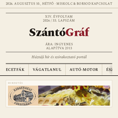
2026. AUGUSZTUS 10., HÉTFŐ · MISKOLC & BORSOD
KAPCSOLAT
XIV. ÉVFOLYAM
2026 / 33. LAPSZÁM
Szántó
Gráf
ÁRA: INGYENES
ALAPÍTVA 2013
Háztáji hír és szórakoztató portál
ECETFÁK
VÁGATLANUL
AUTÓ-MOTOR
ÉSZA
HIRDETÉS