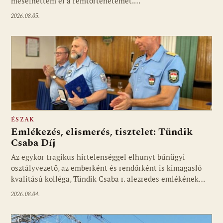
mesélhettem el a rémtörténetemet.…
2026.08.05.
ÉSZAK
Emlékezés, elismerés, tisztelet: Tündik
Csaba Díj
Az egykor tragikus hirtelenséggel elhunyt bűnügyi
osztályvezető, az emberként és rendőrként is kimagasló
kvalitású kolléga, Tündik Csaba r. alezredes emlékének…
2026.08.04.