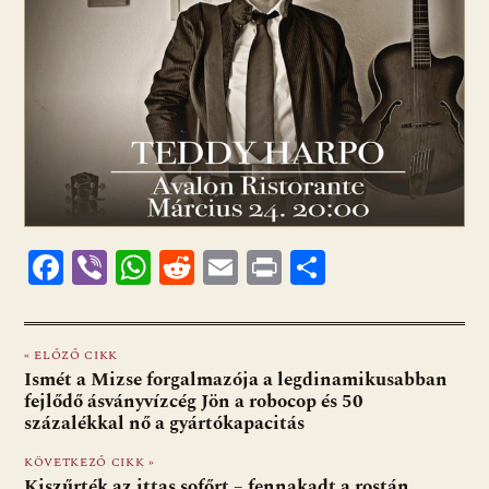
F
Vi
W
R
E
Pr
O
ac
b
h
e
m
in
ss
e
er
at
d
ai
t
za
« ELŐZŐ CIKK
b
s
di
l
m
Ismét a Mizse forgalmazója a legdinamikusabban
o
A
t
e
fejlődő ásványvízcég Jön a robocop és 50
százalékkal nő a gyártókapacitás
o
p
g
KÖVETKEZŐ CIKK »
k
p
Kiszűrték az ittas sofőrt – fennakadt a rostán