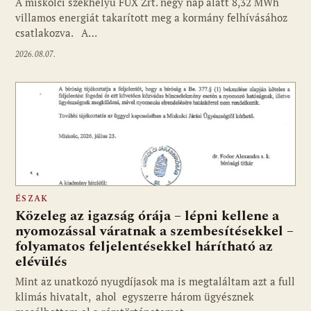
A miskolci székhelyű FUX Zrt. négy nap alatt 8,32 MWh
villamos energiát takarított meg a kormány felhívásához
csatlakozva. A…
2026.08.07.
ÉSZAK
Közeleg az igazság órája – lépni kellene a
nyomozással váratnak a szembesítésekkel –
folyamatos feljelentésekkel hárítható az
elévülés
Mint az unatkozó nyugdíjasok ma is megtaláltam azt a full
klimás hivatalt, ahol egyszerre három ügyésznek