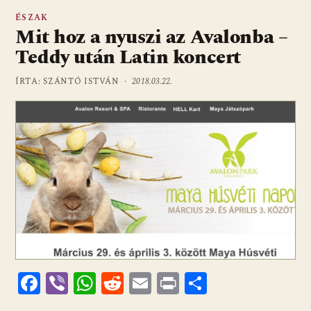
ÉSZAK
Mit hoz a nyuszi az Avalonba –
Teddy után Latin koncert
ÍRTA: SZÁNTÓ ISTVÁN ·
2018.03.22.
F
Vi
W
R
E
Pr
O
ac
b
h
e
m
in
ss