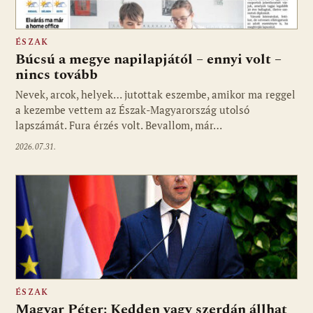
ÉSZAK
Búcsú a megye napilapjától – ennyi volt –
nincs tovább
Nevek, arcok, helyek… jutottak eszembe, amikor ma reggel
a kezembe vettem az Észak-Magyarország utolsó
lapszámát. Fura érzés volt. Bevallom, már…
2026.07.31.
ÉSZAK
Magyar Péter: Kedden vagy szerdán állhat