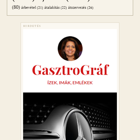
(80)
átszervezés
(26)
árbevétel
(21)
átalakítás
(22)
HIRDETÉS