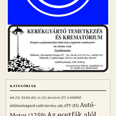
KATEGÓRIÁK
24.hu
(41)
akvizíció
(37)
A közélet
AI
(25)
4iG
(23)
Autó-
ATV
(83)
átláthatóságáról szóló törvény
(40)
Az ecetfák alól
Motor
(1259)