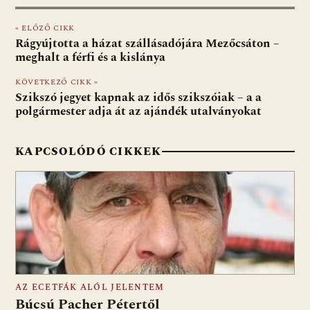
e
er
at
d
ai
t
za
« ELŐZŐ CIKK
b
s
di
l
m
Rágyújtotta a házat szállásadójára Mezőcsáton –
o
A
t
e
meghalt a férfi és a kislánya
o
p
g
KÖVETKEZŐ CIKK »
Szikszó jegyet kapnak az idős szikszóiak – a a
k
p
polgármester adja át az ajándék utalványokat
KAPCSOLÓDÓ CIKKEK
AZ ECETFÁK ALÓL JELENTEM
Búcsú Pacher Pétertől