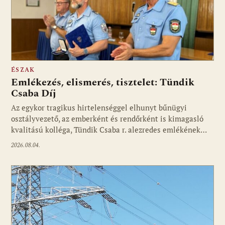
ÉSZAK
Emlékezés, elismerés, tisztelet: Tündik
Csaba Díj
Az egykor tragikus hirtelenséggel elhunyt bűnügyi
osztályvezető, az emberként és rendőrként is kimagasló
kvalitású kolléga, Tündik Csaba r. alezredes emlékének…
2026.08.04.