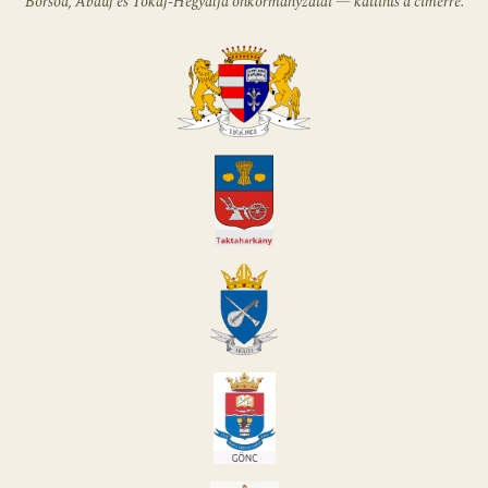
Borsod, Abaúj és Tokaj-Hegyalja önkormányzatai — kattints a címerre.