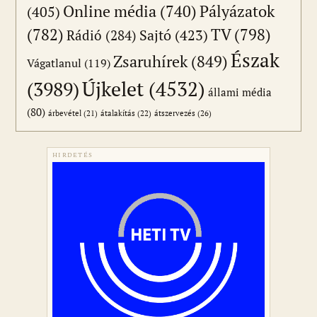
Online média
(740)
Pályázatok
(405)
(782)
TV
(798)
Sajtó
(423)
Rádió
(284)
Észak
Zsaruhírek
(849)
Vágatlanul
(119)
Újkelet
(4532)
(3989)
állami média
(80)
átszervezés
(26)
árbevétel
(21)
átalakítás
(22)
HIRDETÉS