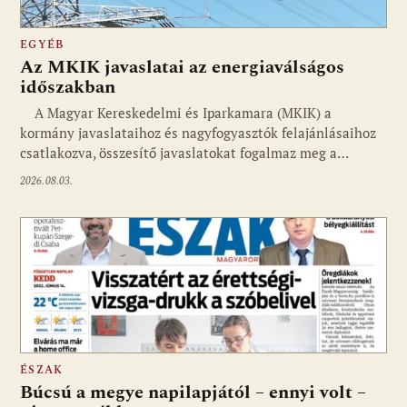
EGYÉB
Az MKIK javaslatai az energiaválságos
időszakban
A Magyar Kereskedelmi és Iparkamara (MKIK) a
kormány javaslataihoz és nagyfogyasztók felajánlásaihoz
csatlakozva, összesítő javaslatokat fogalmaz meg a…
2026.08.03.
ÉSZAK
Búcsú a megye napilapjától – ennyi volt –