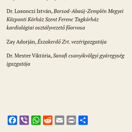
Dr. Losonczi István,
Borsod-Abaúj-Zemplén Megyei
Központi Kórház Szent Ferenc Tagkórház
kardiológiai osztályvezető főorvosa
Zay Adorján,
Északerdő Zrt. vezérigazgatója
Dr. Mester Viktória,
Sanofi csanyikvölgyi gyáregység
igazgatója
F
Vi
W
R
E
Pr
O
ac
b
h
e
m
in
ss