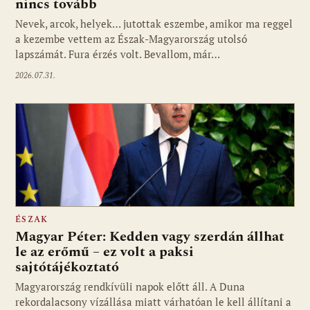
nincs tovább
Nevek, arcok, helyek… jutottak eszembe, amikor ma reggel
a kezembe vettem az Észak-Magyarország utolsó
lapszámát. Fura érzés volt. Bevallom, már…
2026.07.31.
ÉSZAK
Magyar Péter: Kedden vagy szerdán állhat
le az erőmű – ez volt a paksi
sajtótájékoztató
Magyarország rendkívüli napok előtt áll. A Duna
rekordalacsony vízállása miatt várhatóan le kell állítani a