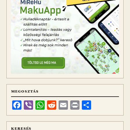
MEGOSZTÁS
Facebook
Viber
WhatsApp
Reddit
Email
Print
Ossza
meg
KERESÉS