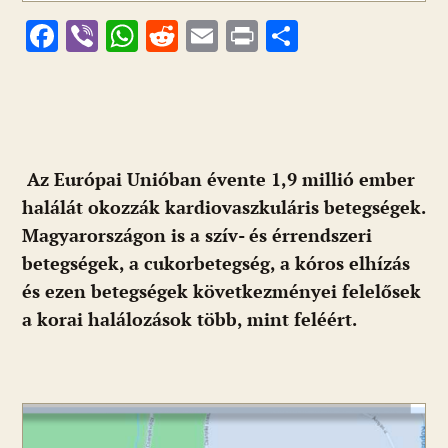
F
Vi
W
R
E
Pr
O
ac
b
h
e
m
in
ss
e
er
at
d
ai
t
za
b
s
di
l
m
o
A
t
e
Az Európai Unióban évente 1,9 millió ember
o
p
g
halálát okozzák kardiovaszkuláris betegségek.
k
p
Magyarországon is a szív- és érrendszeri
betegségek, a cukorbetegség, a kóros elhízás
és ezen betegségek következményei felelősek
a korai halálozások több, mint feléért.