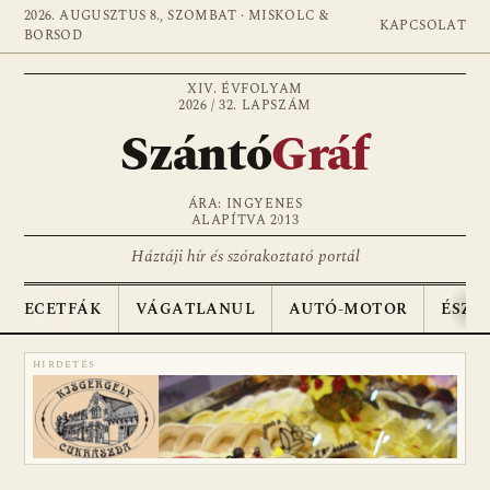
2026. AUGUSZTUS 8., SZOMBAT · MISKOLC &
KAPCSOLAT
BORSOD
XIV. ÉVFOLYAM
2026 / 32. LAPSZÁM
Szántó
Gráf
ÁRA: INGYENES
ALAPÍTVA 2013
Háztáji hír és szórakoztató portál
ECETFÁK
VÁGATLANUL
AUTÓ-MOTOR
ÉSZA
HIRDETÉS