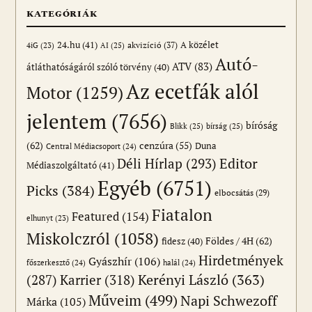
KATEGÓRIÁK
24.hu
(41)
akvizíció
(37)
A közélet
AI
(25)
4iG
(23)
Autó-
ATV
(83)
átláthatóságáról szóló törvény
(40)
Az ecetfák alól
Motor
(1259)
jelentem
(7656)
bíróság
Blikk
(25)
bírság
(25)
(62)
cenzúra
(55)
Duna
Central Médiacsoport
(24)
Editor
Déli Hírlap
(293)
Médiaszolgáltató
(41)
Egyéb
(6751)
Picks
(384)
elbocsátás
(29)
Fiatalon
Featured
(154)
elhunyt
(23)
Miskolczról
(1058)
Földes / 4H
(62)
fidesz
(40)
Hirdetmények
Gyászhír
(106)
főszerkesztő
(24)
halál
(24)
(287)
Karrier
(318)
Kerényi László
(363)
Műveim
(499)
Napi Schwezoff
Márka
(105)