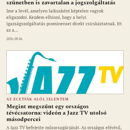
szünetben is zavartalan a jogszolgáltatás
Ime a levél, amelyen laikusként képtelen vagyok
eligazodni. Kezdem elhinni, hogy a helyi
igazságszolgáltatás prominensei direkt csicskáztatnak. Itt
az a…
2026.08.06.
AZ ECETFÁK ALÓL JELENTEM
Megint megszűnt egy országos
tévécsatorna: videón a Jazz TV utolsó
másodpercei
Fotó: media1.hu
A Jazz TV befejezte műsorsugárzását. Az országos elérésű,