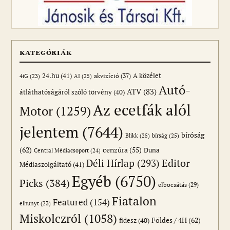
KATEGÓRIÁK
24.hu
(41)
akvizíció
(37)
A közélet
AI
(25)
4iG
(23)
Autó-
ATV
(83)
átláthatóságáról szóló törvény
(40)
Az ecetfák alól
Motor
(1259)
jelentem
(7644)
bíróság
Blikk
(25)
bírság
(25)
(62)
cenzúra
(55)
Duna
Central Médiacsoport
(24)
Editor
Déli Hírlap
(293)
Médiaszolgáltató
(41)
Egyéb
(6750)
Picks
(384)
elbocsátás
(29)
Fiatalon
Featured
(154)
elhunyt
(23)
Miskolczról
(1058)
Földes / 4H
(62)
fidesz
(40)