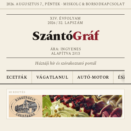
2026. AUGUSZTUS 7., PÉNTEK · MISKOLC & BORSOD
KAPCSOLAT
XIV. ÉVFOLYAM
2026 / 32. LAPSZÁM
Szántó
Gráf
ÁRA: INGYENES
ALAPÍTVA 2013
Háztáji hír és szórakoztató portál
ECETFÁK
VÁGATLANUL
AUTÓ-MOTOR
ÉSZA
HIRDETÉS