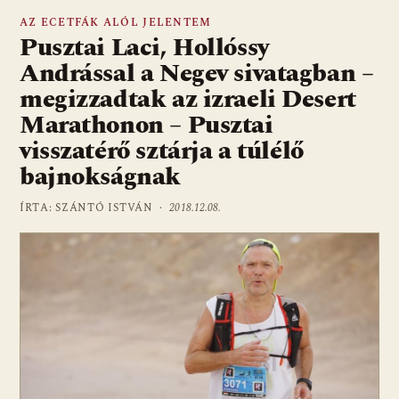
AZ ECETFÁK ALÓL JELENTEM
Pusztai Laci, Hollóssy
Andrással a Negev sivatagban –
megizzadtak az izraeli Desert
Marathonon – Pusztai
visszatérő sztárja a túlélő
bajnokságnak
ÍRTA: SZÁNTÓ ISTVÁN ·
2018.12.08.