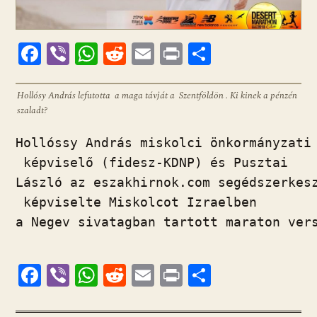
F
Vi
W
R
E
Pr
O
ac
b
h
e
m
in
ss
e
er
at
d
ai
t
za
Hollósy András lefutotta a maga távját a Szentföldön . Ki kinek a pénzén
szaladt?
b
s
di
l
m
o
A
t
e
Hollóssy András miskolci önkormányzati

o
p
g
 képviselő (fidesz-KDNP) és Pusztai

k
p
László az eszakhirnok.com segédszerkesz
 képviselte Miskolcot Izraelben

a Negev sivatagban tartott maraton vers
F
Vi
W
R
E
Pr
O
ac
b
h
e
m
in
ss