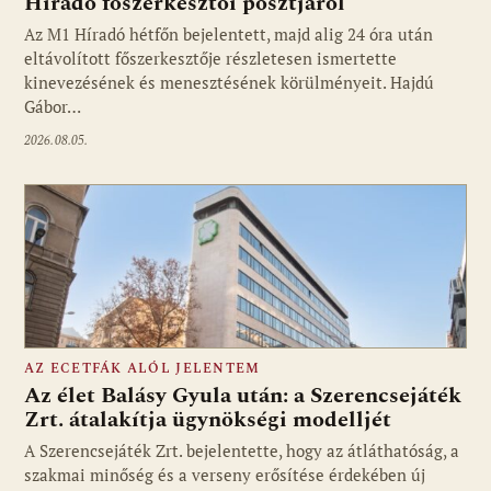
Híradó főszerkesztői posztjáról
Fotó: media1.hu
Az M1 Híradó hétfőn bejelentett, majd alig 24 óra után
eltávolított főszerkesztője részletesen ismertette
kinevezésének és menesztésének körülményeit. Hajdú
Gábor…
2026.08.05.
AZ ECETFÁK ALÓL JELENTEM
Az élet Balásy Gyula után: a Szerencsejáték
Zrt. átalakítja ügynökségi modelljét
A Szerencsejáték Zrt. bejelentette, hogy az átláthatóság, a
Fotó: media1.hu
szakmai minőség és a verseny erősítése érdekében új