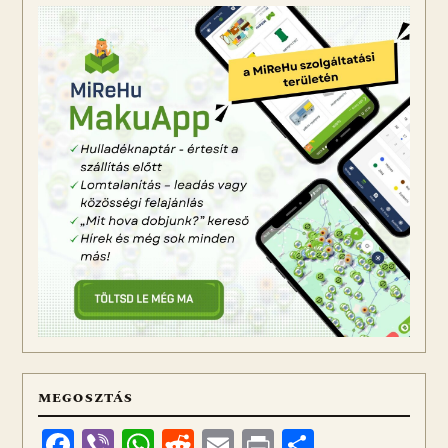
MEGOSZTÁS
Facebook
Viber
WhatsApp
Reddit
Email
Print
Ossza