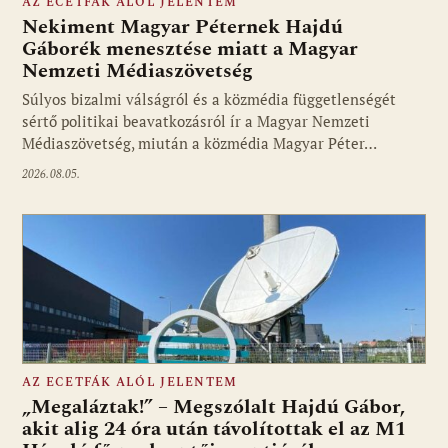
AZ ECETFÁK ALÓL JELENTEM
Nekiment Magyar Péternek Hajdú
Gáborék menesztése miatt a Magyar
Nemzeti Médiaszövetség
Fotó: media1.hu
Súlyos bizalmi válságról és a közmédia függetlenségét
sértő politikai beavatkozásról ír a Magyar Nemzeti
Médiaszövetség, miután a közmédia Magyar Péter…
2026.08.05.
AZ ECETFÁK ALÓL JELENTEM
„Megaláztak!” – Megszólalt Hajdú Gábor,
akit alig 24 óra után távolítottak el az M1