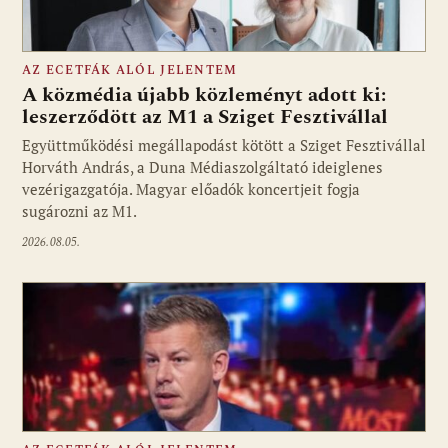
AZ ECETFÁK ALÓL JELENTEM
A közmédia újabb közleményt adott ki:
leszerződött az M1 a Sziget Fesztivállal
Együttműködési megállapodást kötött a Sziget Fesztivállal
Fotó: media1.hu
Horváth András, a Duna Médiaszolgáltató ideiglenes
vezérigazgatója. Magyar előadók koncertjeit fogja
sugározni az M1.
2026.08.05.