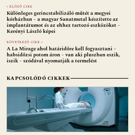
e
er
at
d
ai
t
za
« ELŐZŐ CIKK
b
s
di
l
m
Különleges gerincstabilizáló műtét a megyei
o
A
t
e
kórházban – a magyar Sanatmetal készítette az
implantátumot és az ehhez tartozó eszközöket –
o
p
g
Kerényi László képei
k
p
KÖVETKEZŐ CIKK »
A La Mirage ahol határidőre kell fogyasztani –
habsidőzsi potom áron – van aki pluszban eszik,
iszik – szódával nyomatják a termelést
KAPCSOLÓDÓ CIKKEK