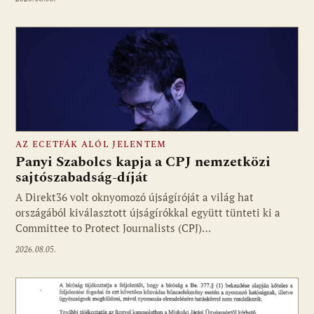
AZ ECETFÁK ALÓL JELENTEM
Panyi Szabolcs kapja a CPJ nemzetközi
sajtószabadság-díját
A Direkt36 volt oknyomozó újságíróját a világ hat
Fotó: media1.hu
országából kiválasztott újságírókkal együtt tünteti ki a
Committee to Protect Journalists (CPJ)…
2026.08.05.