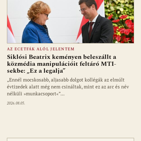
AZ ECETFÁK ALÓL JELENTEM
Siklósi Beatrix keményen beleszállt a
közmédia manipulációit feltáró MTI-
sekbe: „Ez a legalja”
Fotó: media1.hu
„Ennél mocskosabb, aljasabb dolgot kollégák az elmúlt
évtizedek alatt még nem csináltak, mint ez az arc és név
nélküli »munkacsoport«”…
2026.08.05.