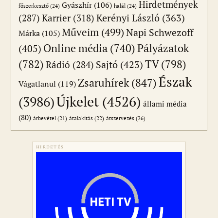
Hirdetmények
Gyászhír
(106)
főszerkesztő
(24)
halál
(24)
(287)
Karrier
(318)
Kerényi László
(363)
Műveim
(499)
Napi Schwezoff
Márka
(105)
Online média
(740)
Pályázatok
(405)
(782)
TV
(798)
Sajtó
(423)
Rádió
(284)
Észak
Zsaruhírek
(847)
Vágatlanul
(119)
Újkelet
(4526)
(3986)
állami média
(80)
átszervezés
(26)
árbevétel
(21)
átalakítás
(22)
HIRDETÉS