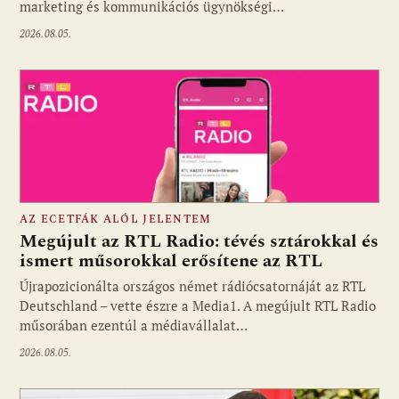
marketing és kommunikációs ügynökségi…
2026.08.05.
AZ ECETFÁK ALÓL JELENTEM
Megújult az RTL Radio: tévés sztárokkal és
ismert műsorokkal erősítene az RTL
Újrapozicionálta országos német rádiócsatornáját az RTL
Fotó: media1.hu
Deutschland – vette észre a Media1. A megújult RTL Radio
műsorában ezentúl a médiavállalat…
2026.08.05.