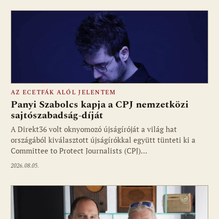
AZ ECETFÁK ALÓL JELENTEM
Panyi Szabolcs kapja a CPJ nemzetközi
sajtószabadság-díját
A Direkt36 volt oknyomozó újságíróját a világ hat
Fotó: media1.hu
országából kiválasztott újságírókkal együtt tünteti ki a
Committee to Protect Journalists (CPJ)…
2026.08.05.