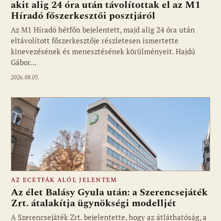
akit alig 24 óra után távolítottak el az M1
Híradó főszerkesztői posztjáról
Fotó: media1.hu
Az M1 Híradó hétfőn bejelentett, majd alig 24 óra után
eltávolított főszerkesztője részletesen ismertette
kinevezésének és menesztésének körülményeit. Hajdú
Gábor…
2026.08.05.
AZ ECETFÁK ALÓL JELENTEM
Az élet Balásy Gyula után: a Szerencsejáték
Zrt. átalakítja ügynökségi modelljét
A Szerencsejáték Zrt. bejelentette, hogy az átláthatóság, a
Fotó: media1.hu