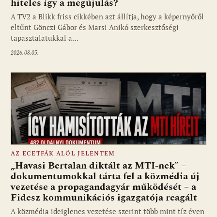
hiteles így a megújulás?
Fotó: media1.hu
A TV2 a Blikk friss cikkében azt állítja, hogy a képernyőről
eltűnt Gönczi Gábor és Marsi Anikó szerkesztőségi
tapasztalatukkal a…
2026.08.05.
AZ ECETFÁK ALÓL JELENTEM
„Havasi Bertalan diktált az MTI-nek” –
dokumentumokkal tárta fel a közmédia új
vezetése a propagandagyár működését – a
Fotó: media1.hu
Fidesz kommunikációs igazgatója reagált
A közmédia ideiglenes vezetése szerint több mint tíz éven