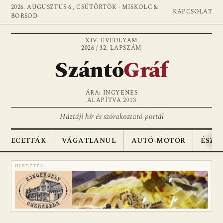
2026. AUGUSZTUS 6., CSÜTÖRTÖK · MISKOLC &
KAPCSOLAT
BORSOD
XIV. ÉVFOLYAM
2026 / 32. LAPSZÁM
Szántó
Gráf
ÁRA: INGYENES
ALAPÍTVA 2013
Háztáji hír és szórakoztató portál
ECETFÁK
VÁGATLANUL
AUTÓ-MOTOR
ÉSZA
HIRDETÉS