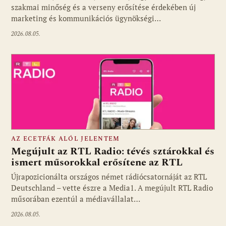
szakmai minőség és a verseny erősítése érdekében új
marketing és kommunikációs ügynökségi…
2026.08.05.
AZ ECETFÁK ALÓL JELENTEM
Megújult az RTL Radio: tévés sztárokkal és
ismert műsorokkal erősítene az RTL
Újrapozicionálta országos német rádiócsatornáját az RTL
Fotó: media1.hu
Deutschland – vette észre a Media1. A megújult RTL Radio
műsorában ezentúl a médiavállalat…
2026.08.05.