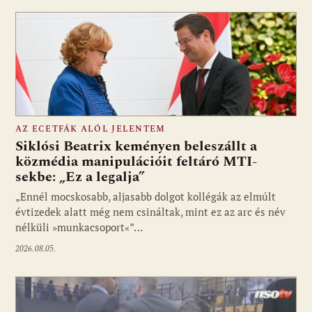
AZ ECETFÁK ALÓL JELENTEM
Siklósi Beatrix keményen beleszállt a
közmédia manipulációit feltáró MTI-
sekbe: „Ez a legalja”
Fotó: media1.hu
„Ennél mocskosabb, aljasabb dolgot kollégák az elmúlt
évtizedek alatt még nem csináltak, mint ez az arc és név
nélküli »munkacsoport«”…
2026.08.05.