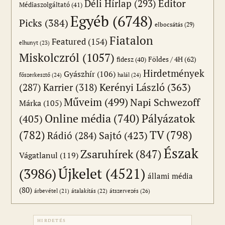
Editor
Déli Hírlap
(293)
Médiaszolgáltató
(41)
Egyéb
(6748)
Picks
(384)
elbocsátás
(29)
Fiatalon
Featured
(154)
elhunyt
(23)
Miskolczról
(1057)
Földes / 4H
(62)
fidesz
(40)
Hirdetmények
Gyászhír
(106)
főszerkesztő
(24)
halál
(24)
(287)
Karrier
(318)
Kerényi László
(363)
Műveim
(499)
Napi Schwezoff
Márka
(105)
Online média
(740)
Pályázatok
(405)
(782)
TV
(798)
Sajtó
(423)
Rádió
(284)
Észak
Zsaruhírek
(847)
Vágatlanul
(119)
Újkelet
(4521)
(3986)
állami média
(80)
átszervezés
(26)
árbevétel
(21)
átalakítás
(22)
HIRDETÉS