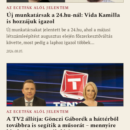
AZ ECETFÁK ALÓL JELENTEM
Új munkatársak a 24.hu-nál: Vida Kamilla
is hozzájuk igazol
Új munkatársakat jelentett be a 24.hu, ahol a májusi
Fotó: media1.hu
létszámleépítést augusztus elején főszerkesztőváltás
követte, most pedig a laphoz igazol többek…
2026.08.05.
AZ ECETFÁK ALÓL JELENTEM
A TV2 állítja: Gönczi Gáborék a háttérből
továbbra is segítik a műsorát – mennyire