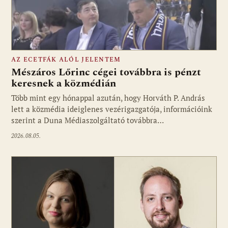
AZ ECETFÁK ALÓL JELENTEM
Mészáros Lőrinc cégei továbbra is pénzt
keresnek a közmédián
Több mint egy hónappal azután, hogy Horváth P. András
Fotó: media1.hu
lett a közmédia ideiglenes vezérigazgatója, információink
szerint a Duna Médiaszolgáltató továbbra…
2026.08.05.