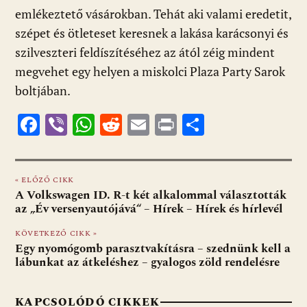
emlékeztető vásárokban. Tehát aki valami eredetit,
szépet és ötleteset keresnek a lakása karácsonyi és
szilveszteri feldíszítéséhez az ától zéig mindent
megvehet egy helyen a miskolci Plaza Party Sarok
boltjában.
F
Vi
W
R
E
Pr
O
ac
b
h
e
m
in
ss
e
er
at
d
ai
t
za
« ELŐZŐ CIKK
b
s
di
l
m
A Volkswagen ID. R-t két alkalommal választották
o
A
t
e
az „Év versenyautójává“ – Hírek – Hírek és hírlevél
o
p
g
KÖVETKEZŐ CIKK »
Egy nyomógomb parasztvakításra – szednünk kell a
k
p
lábunkat az átkeléshez – gyalogos zöld rendelésre
KAPCSOLÓDÓ CIKKEK