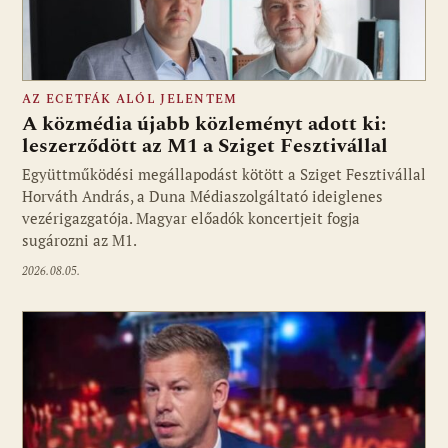
AZ ECETFÁK ALÓL JELENTEM
A közmédia újabb közleményt adott ki:
leszerződött az M1 a Sziget Fesztivállal
Együttműködési megállapodást kötött a Sziget Fesztivállal
Fotó: media1.hu
Horváth András, a Duna Médiaszolgáltató ideiglenes
vezérigazgatója. Magyar előadók koncertjeit fogja
sugározni az M1.
2026.08.05.