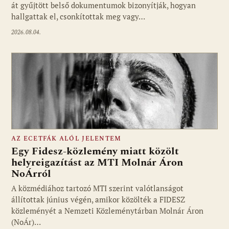
át gyűjtött belső dokumentumok bizonyítják, hogyan
hallgattak el, csonkítottak meg vagy…
2026.08.04.
AZ ECETFÁK ALÓL JELENTEM
Egy Fidesz-közlemény miatt közölt
helyreigazítást az MTI Molnár Áron
NoÁrról
Fotó: media1.hu
A közmédiához tartozó MTI szerint valótlanságot
állítottak június végén, amikor közölték a FIDESZ
közleményét a Nemzeti Közleménytárban Molnár Áron
(NoÁr)…