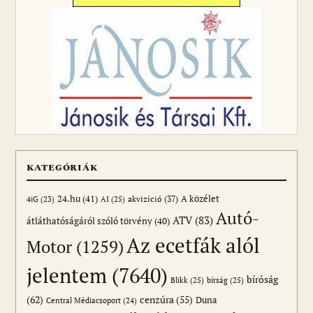
KATEGÓRIÁK
24.hu
(41)
akvizíció
(37)
A közélet
AI
(25)
4iG
(23)
Autó-
ATV
(83)
átláthatóságáról szóló törvény
(40)
Az ecetfák alól
Motor
(1259)
jelentem
(7640)
bíróság
Blikk
(25)
bírság
(25)
(62)
cenzúra
(55)
Duna
Central Médiacsoport
(24)