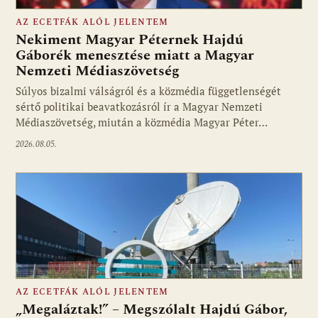
AZ ECETFÁK ALÓL JELENTEM
Nekiment Magyar Péternek Hajdú
Gáborék menesztése miatt a Magyar
Nemzeti Médiaszövetség
Fotó: media1.hu
Súlyos bizalmi válságról és a közmédia függetlenségét
sértő politikai beavatkozásról ír a Magyar Nemzeti
Médiaszövetség, miután a közmédia Magyar Péter…
2026.08.05.
AZ ECETFÁK ALÓL JELENTEM
„Megaláztak!” – Megszólalt Hajdú Gábor,