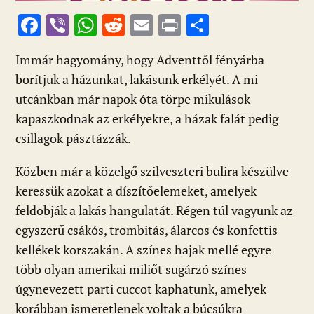
F
Vi
W
R
E
Pr
O
ac
b
h
e
m
in
ss
Immár hagyomány, hogy Adventtől fényárba
e
er
at
d
ai
t
za
borítjuk a házunkat, lakásunk erkélyét. A mi
b
s
di
l
m
utcánkban már napok óta törpe mikulások
o
A
t
e
kapaszkodnak az erkélyekre, a házak falát pedig
o
p
g
csillagok pásztázzák.
k
p
Közben már a közelgő szilveszteri bulira készülve
keressük azokat a díszítőelemeket, amelyek
feldobják a lakás hangulatát. Régen túl vagyunk az
egyszerű csákós, trombitás, álarcos és konfettis
kellékek korszakán. A színes hajak mellé egyre
több olyan amerikai miliőt sugárzó színes
úgynevezett parti cuccot kaphatunk, amelyek
korábban ismeretlenek voltak a búcsúkra