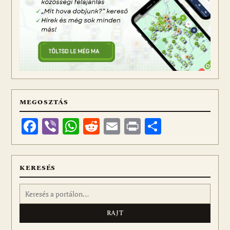
MEGOSZTÁS
Facebook
Viber
WhatsApp
Reddit
Email
Print
Ossza
meg
KERESÉS
Keresés: