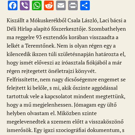
F
Vi
W
R
E
Pr
O
ac
b
h
e
m
in
ss
Kiszállt a Mókuskerékből Csala László, Laci bácsi a
e
er
at
d
ai
t
za
Déli Hírlap alapító főszerkesztője. Szombathelyen
b
s
di
l
m
ma reggelre 93 esztendős korában visszaadta a
o
A
t
e
lelkét a Teremtőnek. Nem is olyan régen egy a
o
p
g
kilencedik ikszen túli születésnapján határozta el,
k
p
hogy ismét előveszi az íróasztala fiókjából a már
régen rejtegetett önéletrajzi könyvét.
Felfrissítette, nem nagy dicsőségemre engemet se
felejtett ki belőle, s mi, akik őszinte aggódással
tartottuk vele a kapcsolatot mindent megtettünk,
hogy a mű megjelenhessen. Jómagam egy ültő
helyben olvastam el. Miközben szinte
megelevenedtek a szemem előtt a visszaköszönő
ismerősök. Egy igazi szociográfiai dokumentum, s