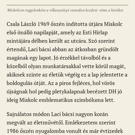
Miskolcon reggelenként a villanytelepi strandon kezdett- rótta a köröket
Csala László 1969 őszén indította útjára Miskolc
első önálló napilapját, amely az Esti Hírlap
mintájára délben került az utcára. Szó szerint
értendő, Laci bácsi abban az átkosban gründölt
magának egy lapot. Jó érzékkel távolból és a
közelből olyan munkatársakkal vette körül magát,
akiknek szinte az életük végéig ez a lap jelentette a
boldogulás útját. Az a piros fejléces, hol vörös
újságnak hol pedig pletykalapnak becézett DH jó
ideig Miskolc emblematikus szimbóluma lett.
Sajnálatos módon Laci bácsi nagyon korán
megvált az életművétől. Emlékezetem szerint
1986 őszén nyugalomba vonult és már évtizedek