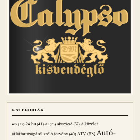
KATEGÓRIÁK
24.hu
(41)
akvizíció
(37)
A közélet
AI
(25)
4iG
(23)
Autó-
ATV
(83)
átláthatóságáról szóló törvény
(40)