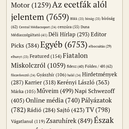
Az ecetfák alól
Motor
(1259)
jelentem
(7659)
bíróság
Blikk
(25)
bírság
(25)
(62)
cenzúra
(55)
Duna
Central Médiacsoport
(24)
Editor
Déli Hírlap
(293)
Médiaszolgáltató
(41)
Egyéb
(6753)
Picks
(384)
elbocsátás
(29)
Fiatalon
Featured
(154)
elhunyt
(23)
Miskolczról
(1059)
Földes / 4H
(62)
fidesz
(40)
Hirdetmények
Gyászhír
(106)
főszerkesztő
(24)
halál
(24)
(287)
Karrier
(318)
Kerényi László
(363)
Műveim
(499)
Napi Schwezoff
Márka
(105)
Online média
(740)
Pályázatok
(405)
(782)
TV
(798)
Sajtó
(423)
Rádió
(284)
Észak
Zsaruhírek
(849)
Vágatlanul
(119)