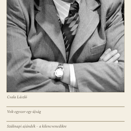
Csala László
Volt egyszer egy újság
Szülinapi ajándék – a kilencvenedikre