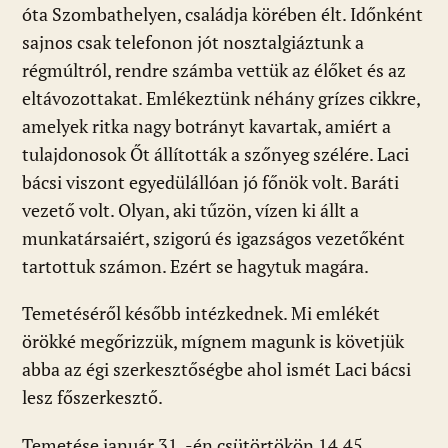
óta Szombathelyen, családja körében élt. Időnként
sajnos csak telefonon jót nosztalgiáztunk a
régmúltról, rendre számba vettük az élőket és az
eltávozottakat. Emlékeztünk néhány grízes cikkre,
amelyek ritka nagy botrányt kavartak, amiért a
tulajdonosok Őt állították a szőnyeg szélére. Laci
bácsi viszont egyedülállóan jó főnök volt. Baráti
vezető volt. Olyan, aki tűzön, vízen ki állt a
munkatársaiért, szigorú és igazságos vezetőként
tartottuk számon. Ezért se hagytuk magára.
Temetéséről később intézkednek. Mi emlékét
örökké megőrizzük, mígnem magunk is követjük
abba az égi szerkesztőségbe ahol ismét Laci bácsi
lesz főszerkesztő.
Temetése január 31. -én csütörtökön 14.45