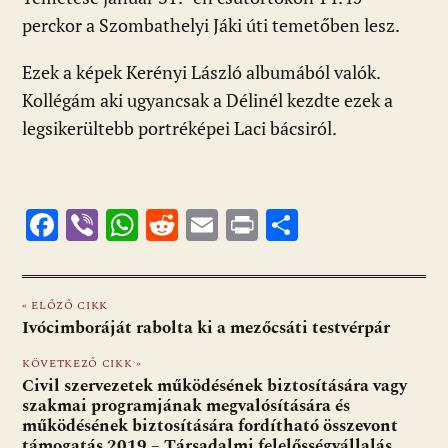
perckor a Szombathelyi Jáki úti temetőben lesz.
Ezek a képek Kerényi László albumából valók.
Kollégám aki ugyancsak a Délinél kezdte ezek a
legsikerültebb portréképei Laci bácsiról.
F
Vi
W
R
E
Pr
O
ac
b
h
e
m
in
ss
e
er
at
d
ai
t
za
« ELŐZŐ CIKK
b
s
di
l
m
Ivócimboráját rabolta ki a mezőcsáti testvérpár
o
A
t
e
KÖVETKEZŐ CIKK »
o
p
g
Civil szervezetek működésének biztosítására vagy
szakmai programjának megvalósítására és
k
p
működésének biztosítására fordítható összevont
támogatás 2019 – Társadalmi felelősségvállalás