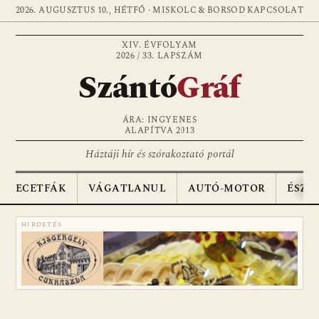
2026. AUGUSZTUS 10., HÉTFŐ · MISKOLC & BORSOD
KAPCSOLAT
XIV. ÉVFOLYAM
2026 / 33. LAPSZÁM
Szántó
Gráf
ÁRA: INGYENES
ALAPÍTVA 2013
Háztáji hír és szórakoztató portál
ECETFÁK
VÁGATLANUL
AUTÓ-MOTOR
ÉSZA
HIRDETÉS