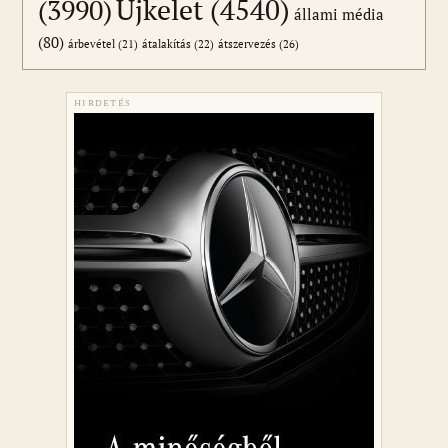
Újkelet
(4540)
(3990)
állami média
(80)
átszervezés
(26)
árbevétel
(21)
átalakítás
(22)
HIRDETÉS