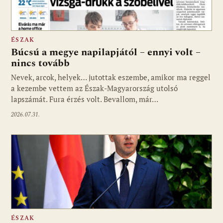
ÉSZAK
Búcsú a megye napilapjától – ennyi volt –
nincs tovább
Nevek, arcok, helyek… jutottak eszembe, amikor ma reggel
a kezembe vettem az Észak-Magyarország utolsó
lapszámát. Fura érzés volt. Bevallom, már…
2026.07.31.
ÉSZAK