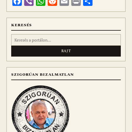
Facebook
Viber
WhatsApp
Reddit
Email
Print
Ossza
meg
KERESÉS
Keresés:
SZIGORÚAN BIZALMATLAN