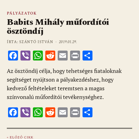
PÁLYÁZATOK
Babits Mihály műfordítói
ösztöndíj
ÍRTA: SZÁNTÓ ISTVÁN ·
2019.01.29.
F
Vi
W
R
E
Pr
O
ac
b
h
e
m
in
ss
Az ösztöndíj célja, hogy tehetséges fiataloknak
e
er
at
d
ai
t
za
segítséget nyújtson a pályakezdéshez, hogy
b
s
di
l
m
kedvező feltételeket teremtsen a magas
o
A
t
e
színvonalú műfordítói tevékenységhez.
o
p
g
F
Vi
W
R
E
Pr
O
k
p
ac
b
h
e
m
in
ss
e
er
at
d
ai
t
za
« ELŐZŐ CIKK