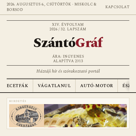
2026. AUGUSZTUS 6., CSÜTÖRTÖK · MISKOLC &
KAPCSOLAT
BORSOD
XIV. ÉVFOLYAM
2026 / 32. LAPSZÁM
Szántó
Gráf
ÁRA: INGYENES
ALAPÍTVA 2013
Háztáji hír és szórakoztató portál
ECETFÁK
VÁGATLANUL
AUTÓ-MOTOR
ÉSZA
HIRDETÉS