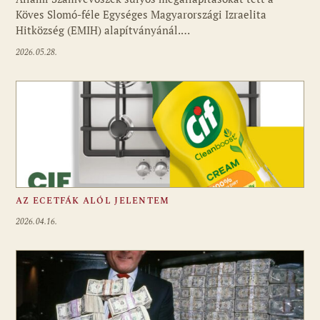
Köves Slomó-féle Egységes Magyarországi Izraelita
Hitközség (EMIH) alapítványánál.…
2026.05.28.
AZ ECETFÁK ALÓL JELENTEM
2026.04.16.