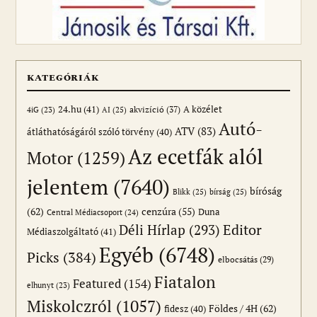
KATEGÓRIÁK
24.hu
(41)
akvizíció
(37)
A közélet
AI
(25)
4iG
(23)
Autó-
ATV
(83)
átláthatóságáról szóló törvény
(40)
Az ecetfák alól
Motor
(1259)
jelentem
(7640)
bíróság
Blikk
(25)
bírság
(25)
(62)
cenzúra
(55)
Duna
Central Médiacsoport
(24)
Editor
Déli Hírlap
(293)
Médiaszolgáltató
(41)
Egyéb
(6748)
Picks
(384)
elbocsátás
(29)
Fiatalon
Featured
(154)
elhunyt
(23)
Miskolczról
(1057)
Földes / 4H
(62)
fidesz
(40)