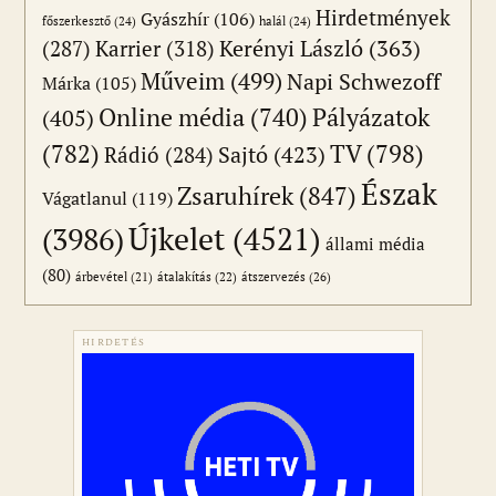
Hirdetmények
Gyászhír
(106)
főszerkesztő
(24)
halál
(24)
(287)
Karrier
(318)
Kerényi László
(363)
Műveim
(499)
Napi Schwezoff
Márka
(105)
Online média
(740)
Pályázatok
(405)
(782)
TV
(798)
Sajtó
(423)
Rádió
(284)
Észak
Zsaruhírek
(847)
Vágatlanul
(119)
Újkelet
(4521)
(3986)
állami média
(80)
átszervezés
(26)
árbevétel
(21)
átalakítás
(22)
HIRDETÉS