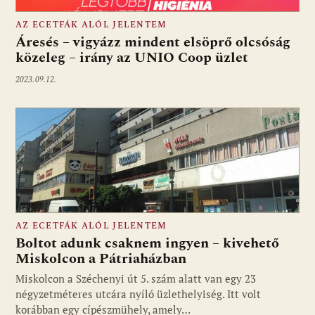
AZ ECETFÁK ALÓL JELENTEM
Áresés – vigyázz mindent elsöprő olcsóság
közeleg – irány az UNIO Coop üzlet
2023.09.12.
AZ ECETFÁK ALÓL JELENTEM
Boltot adunk csaknem ingyen – kivehető
Miskolcon a Pátriaházban
Miskolcon a Széchenyi út 5. szám alatt van egy 23
négyzetméteres utcára nyíló üzlethelyiség. Itt volt
korábban egy cípészmühely, amely…