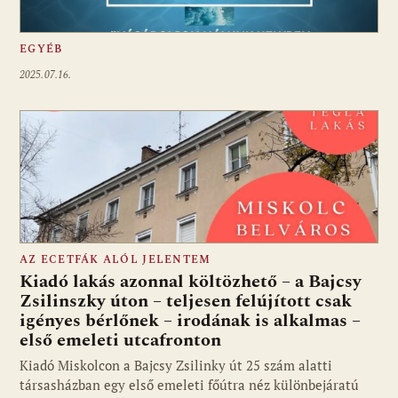
EGYÉB
2025.07.16.
AZ ECETFÁK ALÓL JELENTEM
Kiadó lakás azonnal költözhető – a Bajcsy
Zsilinszky úton – teljesen felújított csak
igényes bérlőnek – irodának is alkalmas –
első emeleti utcafronton
Kiadó Miskolcon a Bajcsy Zsilinky út 25 szám alatti
társasházban egy első emeleti főútra néz különbejáratú