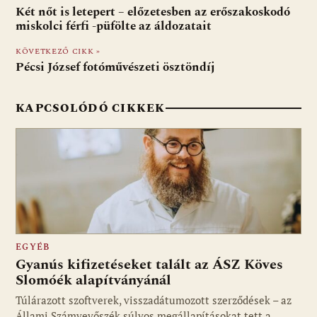
b
s
di
l
m
Két nőt is letepert – előzetesben az erőszakoskodó
o
A
t
e
miskolci férfi -püfölte az áldozatait
o
p
g
KÖVETKEZŐ CIKK »
Pécsi József fotóművészeti ösztöndíj
k
p
KAPCSOLÓDÓ CIKKEK
EGYÉB
Gyanús kifizetéseket talált az ÁSZ Köves
Slomóék alapítványánál
Túlárazott szoftverek, visszadátumozott szerződések – az
Állami Számvevőszék súlyos megállapításokat tett a