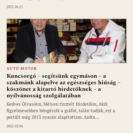
2022.06.21.
AUTÓ-MOTOR
Kuncsorgó – segítsünk egymáson – a
szakmánk alapelve az egészséges hiúság –
köszönet a kitartó hirdetőknek – a
nyílvánosság szolgálatában
Kedves Olvasóim, Mélyen tisztelt Hirdetőim, Akik
figyelmesebben böngészik a gráfot, talán tudják, ezt a
portált még 2013 nyarán alapítottam. Azóta…
2022.02.04.