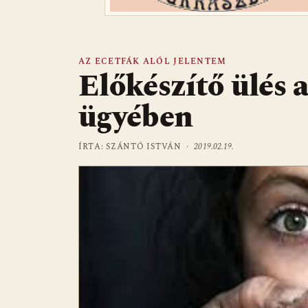
AZ ECETFÁK ALÓL JELENTEM
Előkészítő ülés 
ügyében
ÍRTA: SZÁNTÓ ISTVÁN ·
2019.02.19.