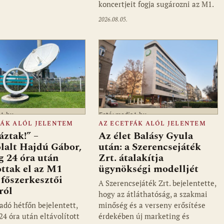
koncertjeit fogja sugározni az M1.
2026.08.05.
a1.hu
Fotó: media1.hu
FÁK ALÓL JELENTEM
AZ ECETFÁK ALÓL JELENTEM
ztak!” –
Az élet Balásy Gyula
lalt Hajdú Gábor,
után: a Szerencsejáték
ig 24 óra után
Zrt. átalakítja
ottak el az M1
ügynökségi modelljét
főszerkesztői
A Szerencsejáték Zrt. bejelentette,
ról
hogy az átláthatóság, a szakmai
adó hétfőn bejelentett,
minőség és a verseny erősítése
24 óra után eltávolított
érdekében új marketing és