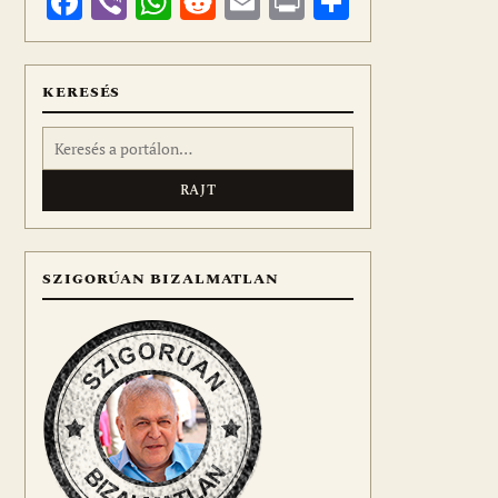
Facebook
Viber
WhatsApp
Reddit
Email
Print
Ossza
meg
KERESÉS
Keresés:
SZIGORÚAN BIZALMATLAN