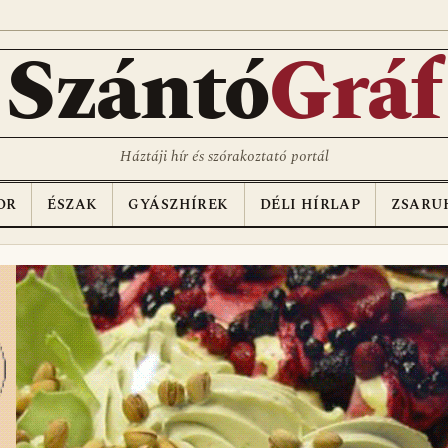
Szántó
Gráf
Háztáji hír és szórakoztató portál
OR
ÉSZAK
GYÁSZHÍREK
DÉLI HÍRLAP
ZSARU