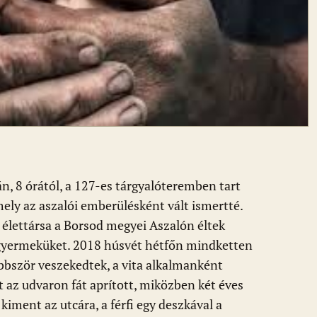
n, 8 órától, a 127-es tárgyalóteremben tart
ely az aszalói emberülésként vált ismertté.
s élettársa a Borsod megyei Aszalón éltek
 gyermeküket. 2018 húsvét hétfőn mindketten
bbször veszekedtek, a vita alkalmanként
tt az udvaron fát aprított, miközben két éves
kiment az utcára, a férfi egy deszkával a