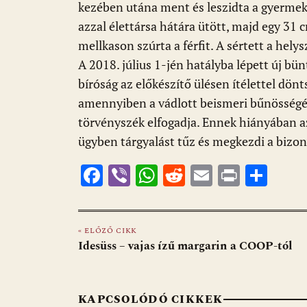
kezében utána ment és leszidta a gyermeket
azzal élettársa hátára ütött, majd egy 31
mellkason szúrta a férfit. A sértett a helys
A 2018. július 1-jén hatályba lépett új bün
bíróság az előkészítő ülésen ítélettel dönt
amennyiben a vádlott beismeri bűnösségét
törvényszék elfogadja. Ennek hiányában az 
ügyben tárgyalást tűz és megkezdi a bizony
F
Vi
W
R
E
Pr
O
ac
b
h
e
m
in
ss
e
er
at
d
ai
t
za
« ELŐZŐ CIKK
b
s
di
l
m
Idesüss – vajas ízű margarin a COOP-tól
o
A
t
e
o
p
g
KAPCSOLÓDÓ CIKKEK