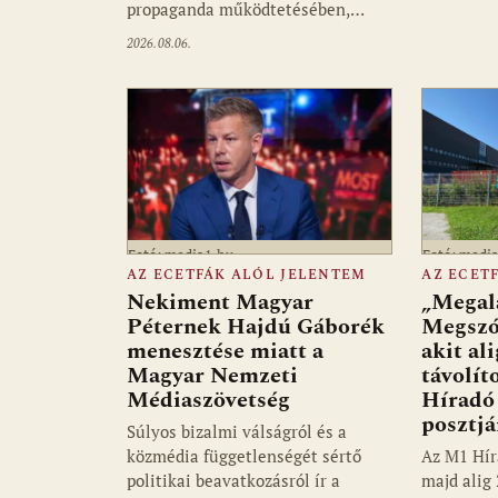
propaganda működtetésében,…
2026.08.06.
Fotó: media1.hu
Fotó: medi
AZ ECETFÁK ALÓL JELENTEM
AZ ECET
Nekiment Magyar
„Megalá
Péternek Hajdú Gáborék
Megszó
menesztése miatt a
akit al
Magyar Nemzeti
távolít
Médiaszövetség
Híradó 
posztjá
Súlyos bizalmi válságról és a
közmédia függetlenségét sértő
Az M1 Hír
politikai beavatkozásról ír a
majd alig 