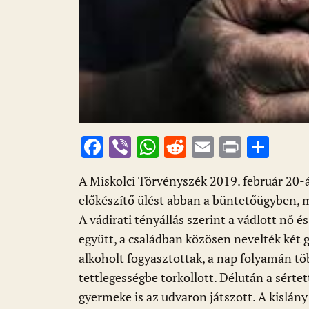
F
Vi
W
R
E
Pr
O
ac
b
h
e
m
in
ss
A Miskolci Törvényszék 2019. február 20-á
e
er
at
d
ai
t
za
előkészítő ülést abban a büntetőügyben, m
b
s
di
l
m
A vádirati tényállás szerint a vádlott nő é
o
A
t
e
együtt, a családban közösen nevelték két
o
p
g
alkoholt fogyasztottak, a nap folyamán tö
k
p
tettlegességbe torkollott. Délután a sérte
gyermeke is az udvaron játszott. A kislány 