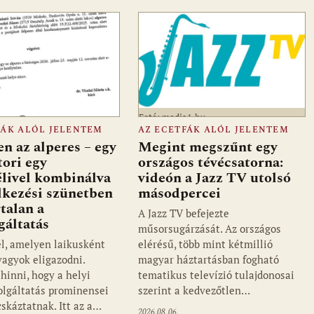
Fotó: media1.hu
FÁK ALÓL JELENTEM
AZ ECETFÁK ALÓL JELENTEM
en az alperes – egy
Megint megszűnt egy
tori egy
országos tévécsatorna:
élivel kombinálva
videón a Jazz TV utolsó
élkezési szünetben
másodpercei
rtalan a
A Jazz TV befejezte
gáltatás
műsorsugárzását. Az országos
él, amelyen laikusként
elérésű, több mint kétmillió
vagyok eligazodni.
magyar háztartásban fogható
hinni, hogy a helyi
tematikus televízió tulajdonosai
olgáltatás prominensei
szerint a kedvezőtlen…
cskáztatnak. Itt az a…
2026.08.06.