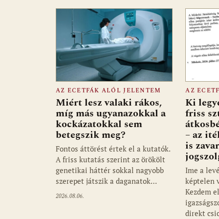
k
p
AZ ECETFÁK ALÓL JELENTEM
AZ ECET
Miért lesz valaki rákos,
Ki legy
míg más ugyanazokkal a
friss sz
kockázatokkal sem
átkosb
betegszik meg?
– az it
is zava
Fontos áttörést értek el a kutatók.
jogszol
A friss kutatás szerint az örökölt
genetikai háttér sokkal nagyobb
Ime a lev
szerepet játszik a daganatok…
képtelen 
Kezdem el
2026.08.06.
igazságsz
direkt csi