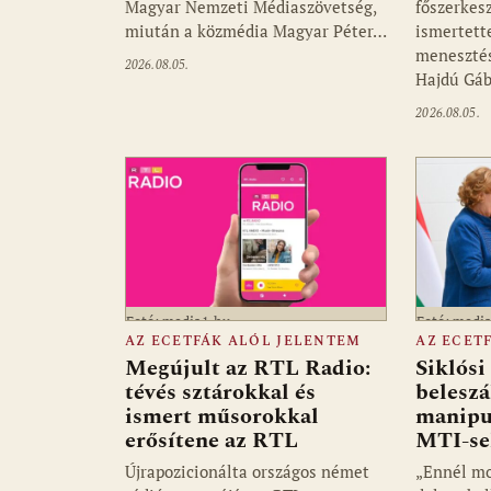
Magyar Nemzeti Médiaszövetség,
főszerkes
miután a közmédia Magyar Péter…
ismertett
menesztés
2026.08.05.
Hajdú Gá
2026.08.05.
Fotó: media1.hu
Fotó: medi
AZ ECETFÁK ALÓL JELENTEM
AZ ECET
Megújult az RTL Radio:
Siklós
tévés sztárokkal és
beleszá
ismert műsorokkal
manipul
erősítene az RTL
MTI-sek
Újrapozicionálta országos német
„Ennél mo