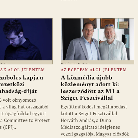
a1.hu
Fotó: media1.hu
FÁK ALÓL JELENTEM
AZ ECETFÁK ALÓL JELENTEM
zabolcs kapja a
A közmédia újabb
mzetközi
közleményt adott ki:
abadság-díját
leszerződött az M1 a
Sziget Fesztivállal
6 volt oknyomozó
t a világ hat országából
Együttműködési megállapodást
tt újságírókkal együtt
kötött a Sziget Fesztivállal
i a Committee to Protect
Horváth András, a Duna
ts (CPJ)…
Médiaszolgáltató ideiglenes
vezérigazgatója. Magyar előadók