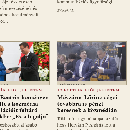
ztője részletesen
kommunikációs ügynökségi…
e kinevezésének és
2026.08.05.
ének körülményeit.
bor…
a1.hu
Fotó: media1.hu
FÁK ALÓL JELENTEM
AZ ECETFÁK ALÓL JELENTEM
i Beatrix keményen
Mészáros Lőrinc cégei
llt a közmédia
továbbra is pénzt
ációit feltáró
keresnek a közmédián
be: „Ez a legalja”
Több mint egy hónappal azután,
cskosabb, aljasabb
hogy Horváth P. András lett a