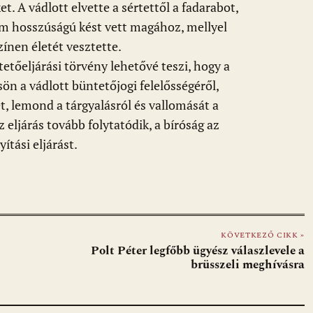
. A vádlott elvette a sértettől a fadarabot,
 cm hosszúságú kést vett magához, mellyel
zínen életét vesztette.
tetőeljárási törvény lehetővé teszi, hogy a
sön a vádlott büntetőjogi felelősségéről,
, lemond a tárgyalásról és vallomását a
eljárás tovább folytatódik, a bíróság az
ítási eljárást.
KÖVETKEZŐ CIKK »
Polt Péter legfőbb ügyész válaszlevele a
brüsszeli meghívásra