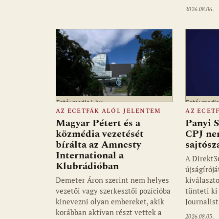
2026.08.06.
Fotó: media1.hu
Fotó: medi
AZ ECETFÁK ALÓL JELENTEM
AZ ECET
Magyar Pétert és a
Panyi S
közmédia vezetését
CPJ ne
bírálta az Amnesty
sajtósz
International a
A Direkt3
Klubrádióban
újságírójá
Demeter Áron szerint nem helyes
kiválaszto
vezetői vagy szerkesztői pozícióba
tünteti k
kinevezni olyan embereket, akik
Journalis
korábban aktívan részt vettek a
2026.08.05.