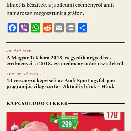
filmet is készített a jubileumi eseményről amit
hamarosan megosztunk a gráfon.
F
Vi
W
R
E
Pr
O
ac
b
h
e
m
in
ss
e
er
at
d
ai
t
za
« ELŐZŐ CIKK
b
s
di
l
m
A Magyar Telekom 2018. negyedik negyedéves
o
A
t
e
eredményei- a 2018. évi eredmény utáni osztalékról
o
p
g
KÖVETKEZŐ CIKK »
13 versenyző képviseli az Audi Sport ügyfélsport
k
p
programját világszerte – Aktuális hírek – Hírek
KAPCSOLÓDÓ CIKKEK