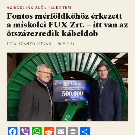
AZ ECETFÁK ALÓL JELENTEM
Fontos mérföldkőhöz érkezett
a miskolci FUX Zrt. – itt van az
ötszázezredik kábeldob
ÍRTA: SZÁNTÓ ISTVÁN ·
2019.02.23.
F
Vi
W
R
E
Pr
O