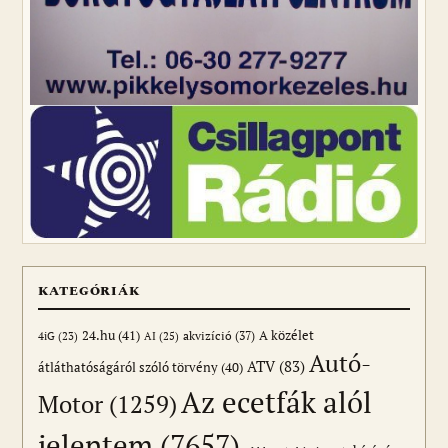
KATEGÓRIÁK
24.hu
(41)
akvizíció
(37)
A közélet
AI
(25)
4iG
(23)
Autó-
ATV
(83)
átláthatóságáról szóló törvény
(40)
Az ecetfák alól
Motor
(1259)
jelentem
(7657)