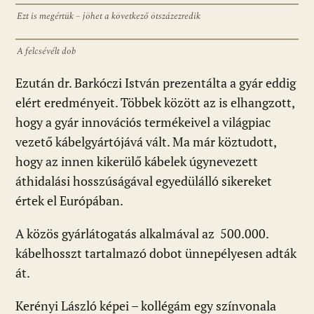
Ezt is megértük – jöhet a következő ötszázezredik
A felcsévélt dob
Ezután dr. Barkóczi István prezentálta a gyár eddig
elért eredményeit. Többek között az is elhangzott,
hogy a gyár innovációs termékeivel a világpiac
vezető kábelgyártójává vált. Ma már köztudott,
hogy az innen kikerülő kábelek úgynevezett
áthidalási hosszúságával egyedülálló sikereket
értek el Európában.
A közös gyárlátogatás alkalmával az 500.000.
kábelhosszt tartalmazó dobot ünnepélyesen adták
át.
Kerényi László képei – kollégám egy színvonala