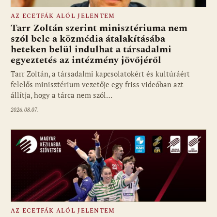
AZ ECETFÁK ALÓL JELENTEM
Tarr Zoltán szerint minisztériuma nem
szól bele a közmédia átalakításába –
heteken belül indulhat a társadalmi
Fotó: media1.hu
egyeztetés az intézmény jövőjéről
Tarr Zoltán, a társadalmi kapcsolatokért és kultúráért
felelős minisztérium vezetője egy friss videóban azt
állítja, hogy a tárca nem szól…
2026.08.07.
AZ ECETFÁK ALÓL JELENTEM