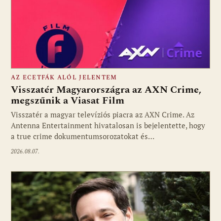
AZ ECETFÁK ALÓL JELENTEM
Visszatér Magyarországra az AXN Crime,
megszűnik a Viasat Film
Visszatér a magyar televíziós piacra az AXN Crime. Az
Fotó: media1.hu
Antenna Entertainment hivatalosan is bejelentette, hogy
a true crime dokumentumsorozatokat és…
2026.08.07.