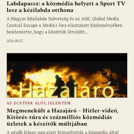
Labdapassz: a közmédia helyett a Sport TV
lesz a kézilabda otthona
A Magyar Kézilabda Szövetség és az AMC Global Media
Fotó: media1.hu
Central Europe a Media1-hez eljuttatott közleményében
bejelentette, hogy a közöttük létrejött…
2026.08.07.
AZ ECETFÁK ALÓL JELENTEM
Megmenekült a Hazajáró – Hitler-videó,
Kitörés-túra és százmilliós közmédiás
üzletek a készítők múltjában
Fotó: media1.hu
A nézők kilenc nap alatt biztosították a közmédia által