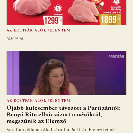
AZ ECETFÁK ALÓL JELENTEM
2026.08.10.
AZ ECETFÁK ALÓL JELENTEM
Újabb kulcsember távozott a Partizántól:
Benyó Rita elbúcsúzott a nézőktől,
megszűnik az Elemző
Fotó: media1.hu
Váratlan pillanatokkal zárult a Partizán Elemző című