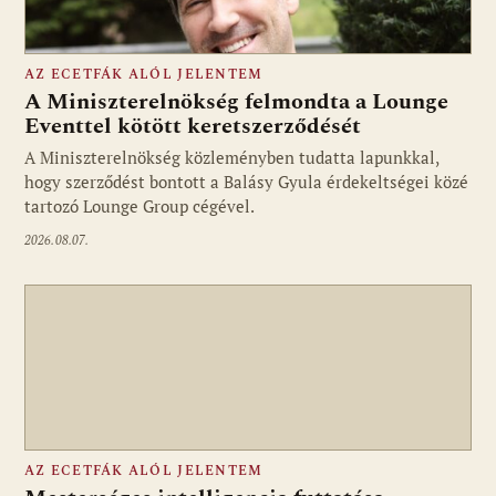
AZ ECETFÁK ALÓL JELENTEM
A Miniszterelnökség felmondta a Lounge
Eventtel kötött keretszerződését
A Miniszterelnökség közleményben tudatta lapunkkal,
Fotó: media1.hu
hogy szerződést bontott a Balásy Gyula érdekeltségei közé
tartozó Lounge Group cégével.
2026.08.07.
AZ ECETFÁK ALÓL JELENTEM