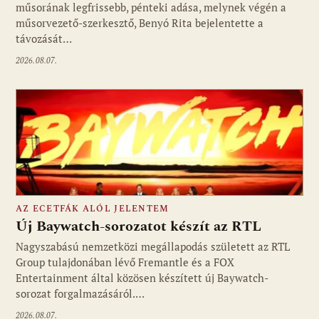
műsorának legfrissebb, pénteki adása, melynek végén a
műsorvezető-szerkesztő, Benyó Rita bejelentette a
távozását…
2026.08.07.
AZ ECETFÁK ALÓL JELENTEM
Új Baywatch-sorozatot készít az RTL
Nagyszabású nemzetközi megállapodás született az RTL
Group tulajdonában lévő Fremantle és a FOX
Fotó: media1.hu
Entertainment által közösen készített új Baywatch-
sorozat forgalmazásáról.…
2026.08.07.