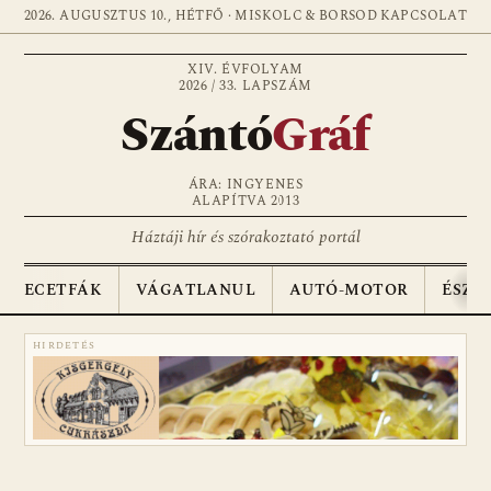
2026. AUGUSZTUS 10., HÉTFŐ · MISKOLC & BORSOD
KAPCSOLAT
XIV. ÉVFOLYAM
2026 / 33. LAPSZÁM
Szántó
Gráf
ÁRA: INGYENES
ALAPÍTVA 2013
Háztáji hír és szórakoztató portál
ECETFÁK
VÁGATLANUL
AUTÓ-MOTOR
ÉSZA
HIRDETÉS