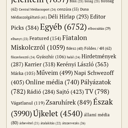
bíróság
Blikk
(25)
bírság
(25)
(62)
cenzúra
(55)
Duna
Central Médiacsoport
(24)
Editor
Déli Hírlap
(293)
Médiaszolgáltató
(41)
Egyéb
(6752)
Picks
(384)
elbocsátás
(29)
Fiatalon
Featured
(154)
elhunyt
(23)
Miskolczról
(1059)
Földes / 4H
(62)
fidesz
(40)
Hirdetmények
Gyászhír
(106)
főszerkesztő
(24)
halál
(24)
(287)
Karrier
(318)
Kerényi László
(363)
Műveim
(499)
Napi Schwezoff
Márka
(105)
Online média
(740)
Pályázatok
(405)
(782)
TV
(798)
Sajtó
(423)
Rádió
(284)
Észak
Zsaruhírek
(849)
Vágatlanul
(119)
Újkelet
(4540)
(3990)
állami média
(80)
átszervezés
(26)
árbevétel
(21)
átalakítás
(22)