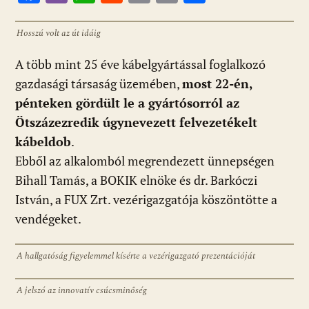
ac
b
h
e
m
in
ss
e
er
at
d
ai
t
za
Hosszú volt az út idáig
b
s
di
l
m
A több mint 25 éve kábelgyártással foglalkozó
o
A
t
e
gazdasági társaság üzemében,
most 22-én,
o
p
g
pénteken gördült le a gyártósorról az
k
p
Ötszázezredik úgynevezett felvezetékelt
kábeldob
.
Ebből az alkalomból megrendezett ünnepségen
Bihall Tamás, a BOKIK elnöke és dr. Barkóczi
István, a FUX Zrt. vezérigazgatója köszöntötte a
vendégeket.
A hallgatóság figyelemmel kísérte a vezérigazgató prezentációját
A jelszó az innovatív csúcsminőség