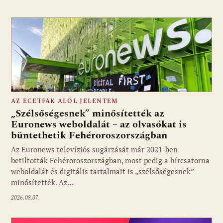
AZ ECETFÁK ALÓL JELENTEM
„Szélsőségesnek” minősítették az
Euronews weboldalát – az olvasókat is
büntethetik Fehéroroszországban
Fotó: media1.hu
Az Euronews televíziós sugárzását már 2021-ben
betiltották Fehéroroszországban, most pedig a hírcsatorna
weboldalát és digitális tartalmait is „szélsőségesnek”
minősítették. Az…
2026.08.07.