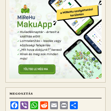
MEGOSZTÁS
Facebook
Viber
WhatsApp
Reddit
Email
Print
Ossza