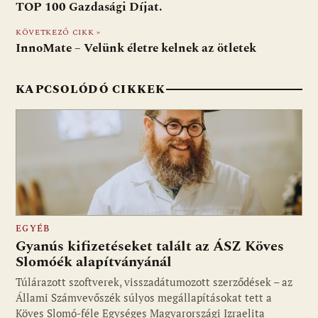
TOP 100 Gazdasági Díjat.
o
p
g
KÖVETKEZŐ CIKK »
k
p
InnoMate – Velünk életre kelnek az ötletek
KAPCSOLÓDÓ CIKKEK
EGYÉB
Gyanús kifizetéseket talált az ÁSZ Köves
Slomóék alapítványánál
Túlárazott szoftverek, visszadátumozott szerződések – az
Állami Számvevőszék súlyos megállapításokat tett a
Köves Slomó-féle Egységes Magyarországi Izraelita