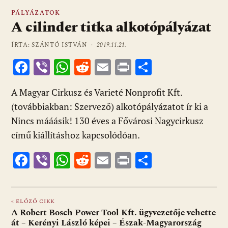
PÁLYÁZATOK
A cilinder titka alkotópályázat
ÍRTA: SZÁNTÓ ISTVÁN ·
2019.11.21.
F
Vi
W
R
E
Pr
O
ac
b
h
e
m
in
ss
A Magyar Cirkusz és Varieté Nonprofit Kft.
e
er
at
d
ai
t
za
(továbbiakban: Szervező) alkotópályázatot ír ki a
b
s
di
l
m
Nincs mááásik! 130 éves a Fővárosi Nagycirkusz
o
A
t
e
című kiállításhoz kapcsolódóan.
o
p
g
F
Vi
W
R
E
Pr
O
k
p
ac
b
h
e
m
in
ss
e
er
at
d
ai
t
za
« ELŐZŐ CIKK
b
s
di
l
m
A Robert Bosch Power Tool Kft. ügyvezetője vehette
o
A
t
e
át – Kerényi László képei – Észak-Magyarország