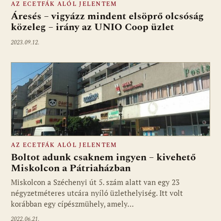
AZ ECETFÁK ALÓL JELENTEM
Áresés – vigyázz mindent elsöprő olcsóság
közeleg – irány az UNIO Coop üzlet
2023.09.12.
AZ ECETFÁK ALÓL JELENTEM
Boltot adunk csaknem ingyen – kivehető
Miskolcon a Pátriaházban
Miskolcon a Széchenyi út 5. szám alatt van egy 23
négyzetméteres utcára nyíló üzlethelyiség. Itt volt
korábban egy cípészmühely, amely…
2022.06.21.