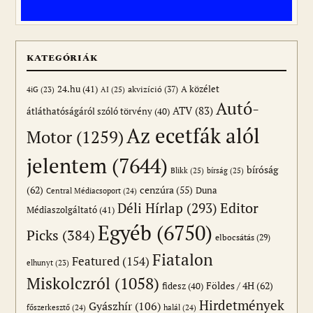
KATEGÓRIÁK
24.hu
(41)
akvizíció
(37)
A közélet
AI
(25)
4iG
(23)
Autó-
ATV
(83)
átláthatóságáról szóló törvény
(40)
Az ecetfák alól
Motor
(1259)
jelentem
(7644)
bíróság
Blikk
(25)
bírság
(25)
(62)
cenzúra
(55)
Duna
Central Médiacsoport
(24)
Editor
Déli Hírlap
(293)
Médiaszolgáltató
(41)
Egyéb
(6750)
Picks
(384)
elbocsátás
(29)
Fiatalon
Featured
(154)
elhunyt
(23)
Miskolczról
(1058)
Földes / 4H
(62)
fidesz
(40)
Hirdetmények
Gyászhír
(106)
főszerkesztő
(24)
halál
(24)