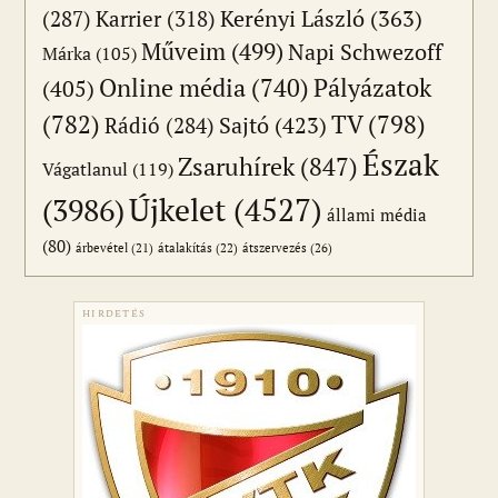
(287)
Karrier
(318)
Kerényi László
(363)
Műveim
(499)
Napi Schwezoff
Márka
(105)
Online média
(740)
Pályázatok
(405)
(782)
TV
(798)
Sajtó
(423)
Rádió
(284)
Észak
Zsaruhírek
(847)
Vágatlanul
(119)
Újkelet
(4527)
(3986)
állami média
(80)
átszervezés
(26)
árbevétel
(21)
átalakítás
(22)
HIRDETÉS