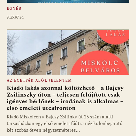
EGYÉB
2025.07.16.
AZ ECETFÁK ALÓL JELENTEM
Kiadó lakás azonnal költözhető – a Bajcsy
Zsilinszky úton – teljesen felújított csak
igényes bérlőnek – irodának is alkalmas –
első emeleti utcafronton
Kiadó Miskolcon a Bajcsy Zsilinky út 25 szám alatti
társasházban egy első emeleti főútra néz különbejáratú
két szobás ötven négyzetméteres…