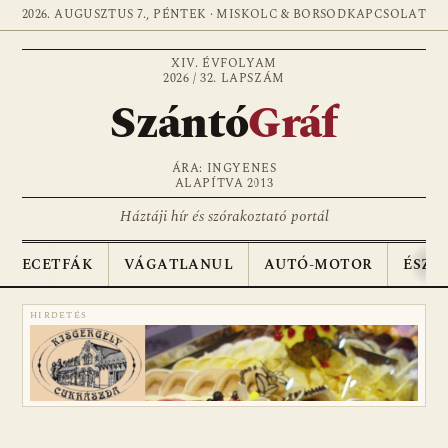
2026. AUGUSZTUS 7., PÉNTEK · MISKOLC & BORSOD
KAPCSOLAT
XIV. ÉVFOLYAM
2026 / 32. LAPSZÁM
Szántó
Gráf
ÁRA: INGYENES
ALAPÍTVA 2013
Háztáji hír és szórakoztató portál
ECETFÁK
VÁGATLANUL
AUTÓ-MOTOR
ÉSZA
HIRDETÉS