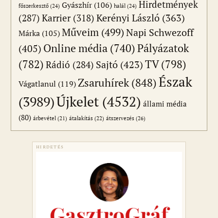
Hirdetmények
Gyászhír
(106)
főszerkesztő
(24)
halál
(24)
(287)
Karrier
(318)
Kerényi László
(363)
Műveim
(499)
Napi Schwezoff
Márka
(105)
Online média
(740)
Pályázatok
(405)
(782)
TV
(798)
Sajtó
(423)
Rádió
(284)
Észak
Zsaruhírek
(848)
Vágatlanul
(119)
Újkelet
(4532)
(3989)
állami média
(80)
átszervezés
(26)
árbevétel
(21)
átalakítás
(22)
HIRDETÉS