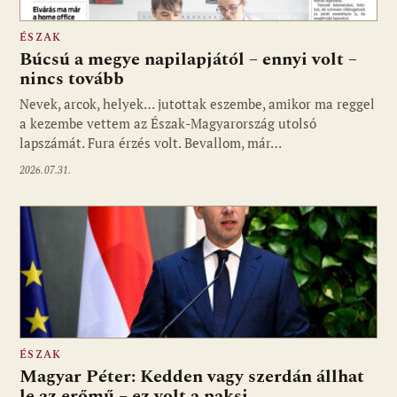
ÉSZAK
Búcsú a megye napilapjától – ennyi volt –
nincs tovább
Nevek, arcok, helyek… jutottak eszembe, amikor ma reggel
a kezembe vettem az Észak-Magyarország utolsó
lapszámát. Fura érzés volt. Bevallom, már…
2026.07.31.
ÉSZAK
Magyar Péter: Kedden vagy szerdán állhat
le az erőmű – ez volt a paksi