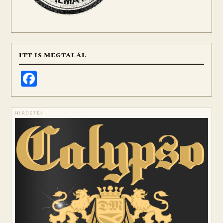
ITT IS MEGTALÁL
Facebook
HIRDETÉS