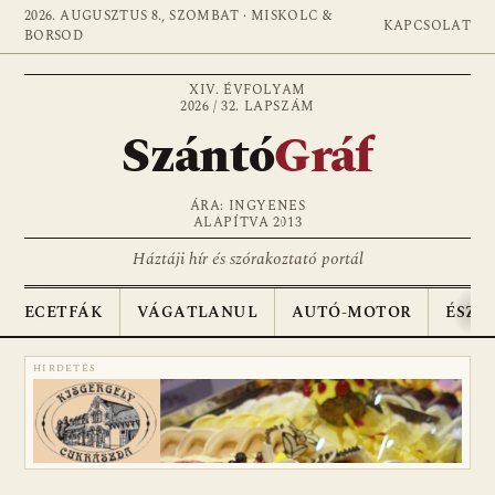
2026. AUGUSZTUS 8., SZOMBAT · MISKOLC &
KAPCSOLAT
BORSOD
XIV. ÉVFOLYAM
2026 / 32. LAPSZÁM
Szántó
Gráf
ÁRA: INGYENES
ALAPÍTVA 2013
Háztáji hír és szórakoztató portál
ECETFÁK
VÁGATLANUL
AUTÓ-MOTOR
ÉSZA
HIRDETÉS