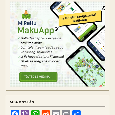
MEGOSZTÁS
Facebook
Viber
WhatsApp
Reddit
Email
Print
Ossza