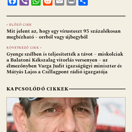
F
Vi
W
R
E
Pr
O
ac
b
h
e
m
in
ss
e
er
at
d
ai
t
za
« ELŐZŐ CIKK
b
s
di
l
m
Mit jelent az, hogy egy vírusteszt 95 százalékosan
o
A
t
e
megbízható – orrból vagy újbegyből
o
p
g
KÖVETKEZŐ CIKK »
Gyenge szélben is teljesítették a távot – miskolciak
k
p
a Balatoni Kékszalag vitorlás versenyen – az
élmezőnyben Varga Judit igazságügyi miniszter és
Mátyás Lajos a Csillagpont rádió igazgatója
KAPCSOLÓDÓ CIKKEK