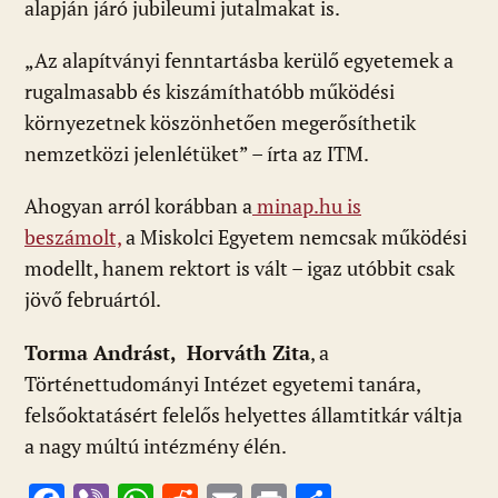
alapján járó jubileumi jutalmakat is.
„Az alapítványi fenntartásba kerülő egyetemek a
rugalmasabb és kiszámíthatóbb működési
környezetnek köszönhetően megerősíthetik
nemzetközi jelenlétüket” – írta az ITM.
Ahogyan arról korábban a
minap.hu is
beszámolt,
a Miskolci Egyetem nemcsak működési
modellt, hanem rektort is vált – igaz utóbbit csak
jövő februártól.
Torma Andrást, Horváth Zita
, a
Történettudományi Intézet egyetemi tanára,
felsőoktatásért felelős helyettes államtitkár váltja
a nagy múltú intézmény élén.