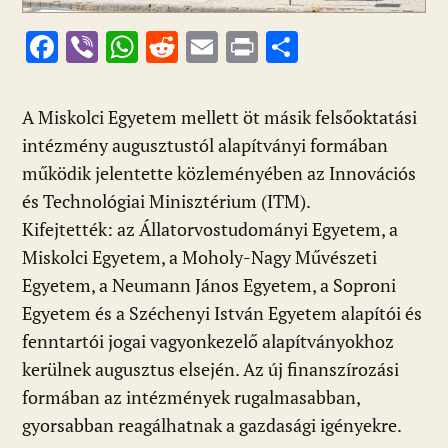
F
Vi
W
R
E
Pr
O
ac
b
h
e
m
in
ss
e
er
at
d
ai
t
za
A Miskolci Egyetem mellett öt másik felsőoktatási
b
s
di
l
m
intézmény augusztustól alapítványi formában
o
A
t
e
működik jelentette közleményében az Innovációs
o
p
g
és Technológiai Minisztérium (ITM).
Kifejtették: az Állatorvostudományi Egyetem, a
k
p
Miskolci Egyetem, a Moholy-Nagy Művészeti
Egyetem, a Neumann János Egyetem, a Soproni
Egyetem és a Széchenyi István Egyetem alapítói és
fenntartói jogai vagyonkezelő alapítványokhoz
kerülnek augusztus elsején. Az új finanszírozási
formában az intézmények rugalmasabban,
gyorsabban reagálhatnak a gazdasági igényekre.