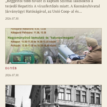
„Reggeltől több hívást is kaptam Szirmai lakosoktól a
terjedő Hepatitis A vírusfertőzés miatt. A Kormányhivatal
Járványügyi Hatóságával, az Unió Coop- al és…
2026.07.30.
EGYÉB
2026.07.30.