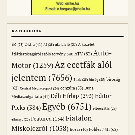
KATEGÓRIÁK
24.hu
(41)
akvizíció
(37)
A közélet
AI
(25)
4iG
(23)
Autó-
ATV
(83)
átláthatóságáról szóló törvény
(40)
Az ecetfák alól
Motor
(1259)
jelentem
(7656)
bíróság
Blikk
(25)
bírság
(25)
(62)
cenzúra
(55)
Duna
Central Médiacsoport
(24)
Editor
Déli Hírlap
(293)
Médiaszolgáltató
(41)
Egyéb
(6751)
Picks
(384)
elbocsátás
(29)
Fiatalon
Featured
(154)
elhunyt
(23)
Miskolczról
(1058)
Földes / 4H
(62)
fidesz
(40)