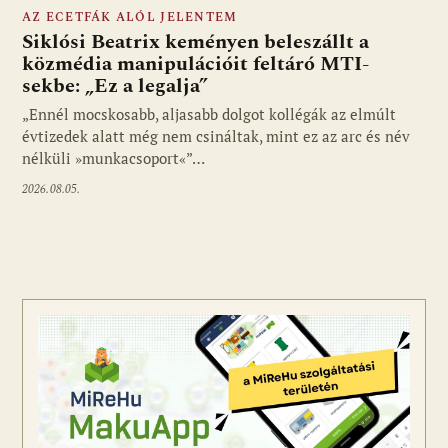
AZ ECETFÁK ALÓL JELENTEM
Siklósi Beatrix keményen beleszállt a
közmédia manipulációit feltáró MTI-
sekbe: „Ez a legalja”
Fotó: media1.hu
„Ennél mocskosabb, aljasabb dolgot kollégák az elmúlt
évtizedek alatt még nem csináltak, mint ez az arc és név
nélküli »munkacsoport«”…
2026.08.05.