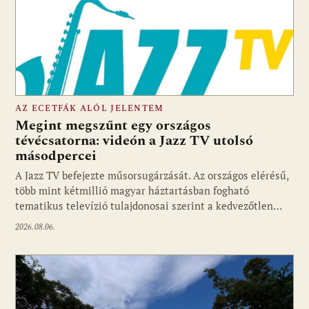
AZ ECETFÁK ALÓL JELENTEM
Megint megszűnt egy országos
tévécsatorna: videón a Jazz TV utolsó
másodpercei
Fotó: media1.hu
A Jazz TV befejezte műsorsugárzását. Az országos elérésű,
több mint kétmillió magyar háztartásban fogható
tematikus televízió tulajdonosai szerint a kedvezőtlen…
2026.08.06.