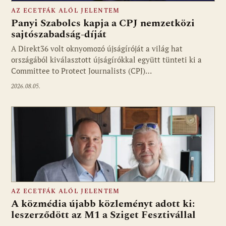
AZ ECETFÁK ALÓL JELENTEM
Panyi Szabolcs kapja a CPJ nemzetközi
sajtószabadság-díját
A Direkt36 volt oknyomozó újságíróját a világ hat
Fotó: media1.hu
országából kiválasztott újságírókkal együtt tünteti ki a
Committee to Protect Journalists (CPJ)…
2026.08.05.
AZ ECETFÁK ALÓL JELENTEM
A közmédia újabb közleményt adott ki:
leszerződött az M1 a Sziget Fesztivállal