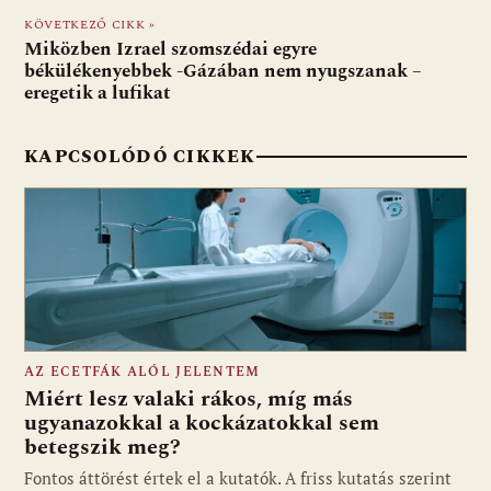
o
p
g
KÖVETKEZŐ CIKK »
Miközben Izrael szomszédai egyre
k
p
békülékenyebbek -Gázában nem nyugszanak –
eregetik a lufikat
KAPCSOLÓDÓ CIKKEK
AZ ECETFÁK ALÓL JELENTEM
Miért lesz valaki rákos, míg más
ugyanazokkal a kockázatokkal sem
betegszik meg?
Fontos áttörést értek el a kutatók. A friss kutatás szerint