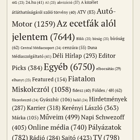
24.hu
(41)
akvizíció
(37)
A közélet
AI
(25)
4iG
(23)
Autó-
ATV
(83)
átláthatóságáról szóló törvény
(40)
Az ecetfák alól
Motor
(1259)
jelentem
(7644)
bíróság
Blikk
(25)
bírság
(25)
(62)
cenzúra
(55)
Duna
Central Médiacsoport
(24)
Editor
Déli Hírlap
(293)
Médiaszolgáltató
(41)
Egyéb
(6750)
Picks
(384)
elbocsátás
(29)
Fiatalon
Featured
(154)
elhunyt
(23)
Miskolczról
(1058)
Földes / 4H
(62)
fidesz
(40)
Hirdetmények
Gyászhír
(106)
főszerkesztő
(24)
halál
(24)
(287)
Karrier
(318)
Kerényi László
(363)
Műveim
(499)
Napi Schwezoff
Márka
(105)
Online média
(740)
Pályázatok
(405)
(782)
TV
(798)
Sajtó
(423)
Rádió
(284)