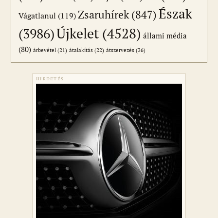
Észak
Zsaruhírek
(847)
Vágatlanul
(119)
Újkelet
(4528)
(3986)
állami média
(80)
átszervezés
(26)
árbevétel
(21)
átalakítás
(22)
HIRDETÉS