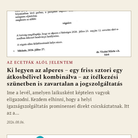
AZ ECETFÁK ALÓL JELENTEM
Ki legyen az alperes – egy friss sztori egy
átkosbélivel kombinálva – az itélkezési
szünetben is zavartalan a jogszolgáltatás
Ime a levél, amelyen laikusként képtelen vagyok
eligazodni. Kezdem elhinni, hogy a helyi
igazságszolgáltatás prominensei direkt csicskáztatnak. Itt
az a…
2026.08.06.