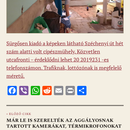
Sürgősen kiadó a képeken látható Széchenyi út hét
szám alatti volt cípészmühely. Közvetlen
utcafronti – érdeklődni lehet 20 2019231 -es
telefonszámon. Trafiknak, lottózónak is megfelelő
méretű.
F
Vi
W
R
E
Pr
O
ac
b
h
e
m
in
ss
e
er
at
d
ai
t
za
« ELŐZŐ CIKK
b
s
di
l
m
MÁR LE IS SZERELTÉK AZ AGGÁLYOSNAK
o
A
t
e
TARTOTT KAMERÁKAT, TÉRMIKROFONOKAT