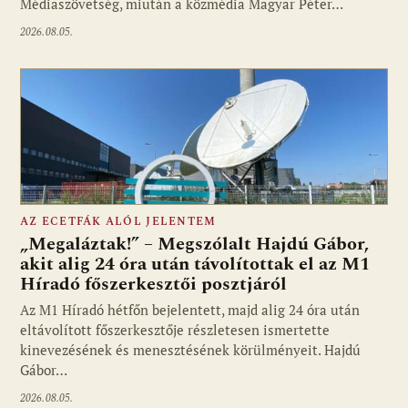
Médiaszövetség, miután a közmédia Magyar Péter…
2026.08.05.
AZ ECETFÁK ALÓL JELENTEM
„Megaláztak!” – Megszólalt Hajdú Gábor,
akit alig 24 óra után távolítottak el az M1
Híradó főszerkesztői posztjáról
Fotó: media1.hu
Az M1 Híradó hétfőn bejelentett, majd alig 24 óra után
eltávolított főszerkesztője részletesen ismertette
kinevezésének és menesztésének körülményeit. Hajdú
Gábor…
2026.08.05.