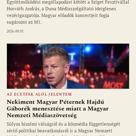
Együttműködési megállapodást kötött a Sziget Fesztivállal
Fotó: media1.hu
Horváth András, a Duna Médiaszolgáltató ideiglenes
vezérigazgatója. Magyar előadók koncertjeit fogja
sugározni az M1.
2026.08.05.
AZ ECETFÁK ALÓL JELENTEM
Nekiment Magyar Péternek Hajdú
Gáborék menesztése miatt a Magyar
Nemzeti Médiaszövetség
Fotó: media1.hu
Súlyos bizalmi válságról és a közmédia függetlenségét
sértő politikai beavatkozásról ír a Magyar Nemzeti