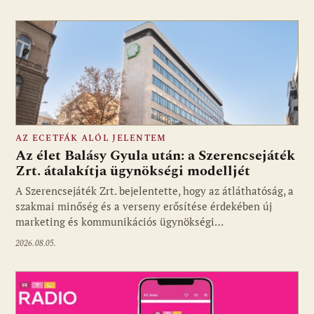
AZ ECETFÁK ALÓL JELENTEM
Az élet Balásy Gyula után: a Szerencsejáték
Zrt. átalakítja ügynökségi modelljét
A Szerencsejáték Zrt. bejelentette, hogy az átláthatóság, a
Fotó: media1.hu
szakmai minőség és a verseny erősítése érdekében új
marketing és kommunikációs ügynökségi…
2026.08.05.