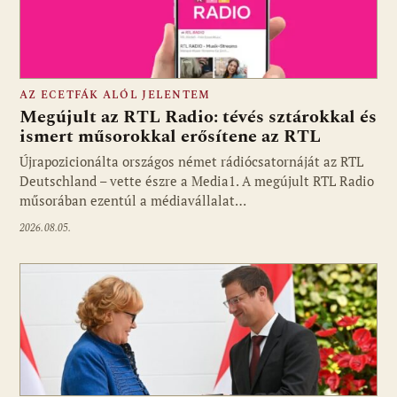
AZ ECETFÁK ALÓL JELENTEM
Megújult az RTL Radio: tévés sztárokkal és
ismert műsorokkal erősítene az RTL
Újrapozicionálta országos német rádiócsatornáját az RTL
Fotó: media1.hu
Deutschland – vette észre a Media1. A megújult RTL Radio
műsorában ezentúl a médiavállalat…
2026.08.05.