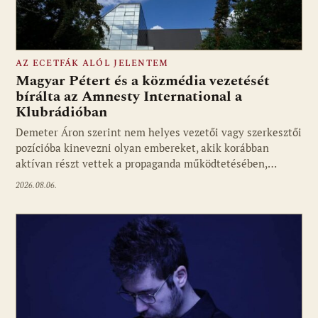
AZ ECETFÁK ALÓL JELENTEM
Magyar Pétert és a közmédia vezetését
bírálta az Amnesty International a
Klubrádióban
Fotó: media1.hu
Demeter Áron szerint nem helyes vezetői vagy szerkesztői
pozícióba kinevezni olyan embereket, akik korábban
aktívan részt vettek a propaganda működtetésében,…
2026.08.06.