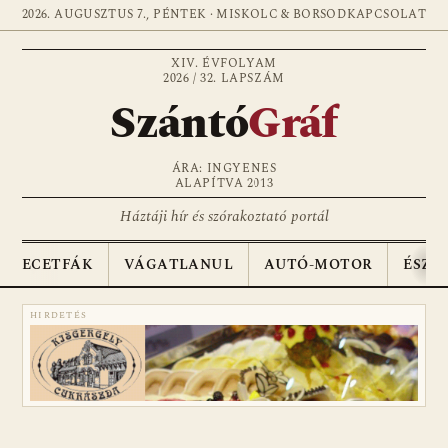
2026. AUGUSZTUS 7., PÉNTEK · MISKOLC & BORSOD
KAPCSOLAT
XIV. ÉVFOLYAM
2026 / 32. LAPSZÁM
Szántó
Gráf
ÁRA: INGYENES
ALAPÍTVA 2013
Háztáji hír és szórakoztató portál
ECETFÁK
VÁGATLANUL
AUTÓ-MOTOR
ÉSZA
HIRDETÉS