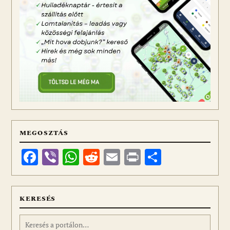
MEGOSZTÁS
Facebook
Viber
WhatsApp
Reddit
Email
Print
Ossza
meg
KERESÉS
Keresés: