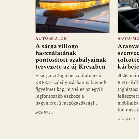
AUTÓ-MOTOR
AUTÓ-M
A sárga villogó
Aranyat
használatának
szenved
pontosított szabályainak
töltött
tervezete az új Kreszben
kárbeje
A sárga villogó használata az új
2026. már
KRESZ-szabályozásban is kiemelt
Biztosító
figyelmet kap, mivel ez az egyik
tagbiztos
legfontosabb eszköze a
fejlesztet
nagyméretű mezőgazdasági…
mobilalka
indulása 
2026.03.25.
2026.03.10.