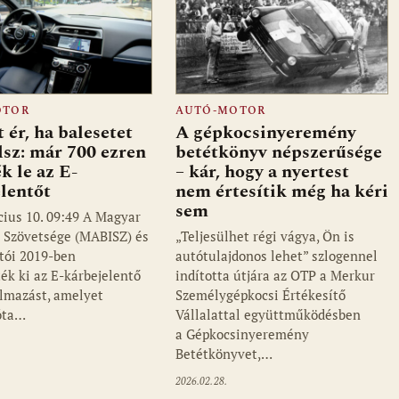
OTOR
AUTÓ-MOTOR
 ér, ha balesetet
A gépkocsinyeremény
sz: már 700 ezren
betétkönyv népszerűsége
ék le az E-
– kár, hogy a nyertest
lentőt
nem értesítik még ha kéri
sem
cius 10. 09:49 A Magyar
k Szövetsége (MABISZ) és
„Teljesülhet régi vágya, Ön is
ítói 2019-ben
autótulajdonos lehet” szlogennel
ték ki az E-kárbejelentő
indította útjára az OTP a Merkur
lmazást, amelyet
Személygépkocsi Értékesítő
óta…
Vállalattal együttműködésben
a Gépkocsinyeremény
Betétkönyvet,…
2026.02.28.