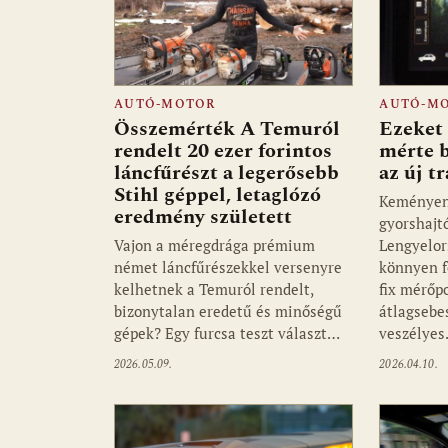
AUTÓ-MOTOR
AUTÓ-M
Összemérték A Temuról
Ezeket
rendelt 20 ezer forintos
mérte 
láncfűrészt a legerősebb
az új t
Stihl géppel, letaglózó
Keményen 
eredmény született
gyorshajt
Vajon a méregdrága prémium
Lengyelor
német láncfűrészekkel versenyre
könnyen f
kelhetnek a Temuról rendelt,
fix mérőp
bizonytalan eredetű és minőségű
átlagsebe
gépek? Egy furcsa teszt választ…
veszélye
2026.05.09.
2026.04.10.