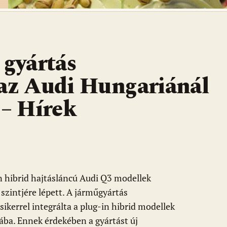
 gyártás
 az Audi Hungariánál
 – Hírek
n hibrid hajtásláncú Audi Q3 modellek
szintjére lépett. A járműgyártás
ikerrel integrálta a plug-in hibrid modellek
rába. Ennek érdekében a gyártást új