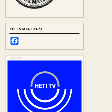
ITT IS MEGTALÁL
Facebook
HIRDETÉS