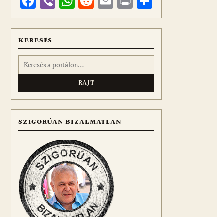
Facebook
Viber
WhatsApp
Reddit
Email
Print
Ossza
meg
KERESÉS
Keresés:
SZIGORÚAN BIZALMATLAN