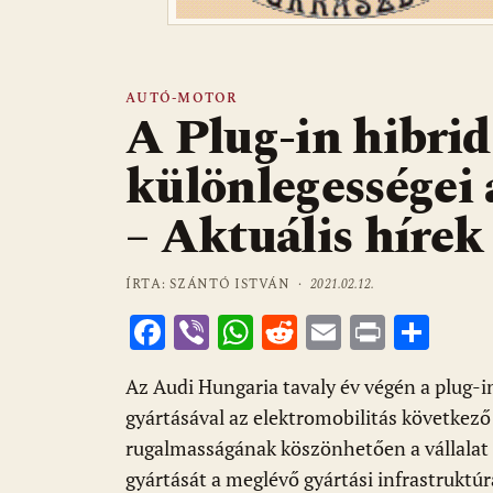
AUTÓ-MOTOR
A Plug-in hibrid
különlegességei
– Aktuális hírek
ÍRTA: SZÁNTÓ ISTVÁN ·
2021.02.12.
F
Vi
W
R
E
Pr
O
ac
b
h
e
m
in
ss
Az Audi Hungaria tavaly év végén a plug-i
e
er
at
d
ai
t
za
gyártásával az elektromobilitás következő 
b
s
di
l
m
rugalmasságának köszönhetően a vállalat s
o
A
t
e
gyártását a meglévő gyártási infrastruktú