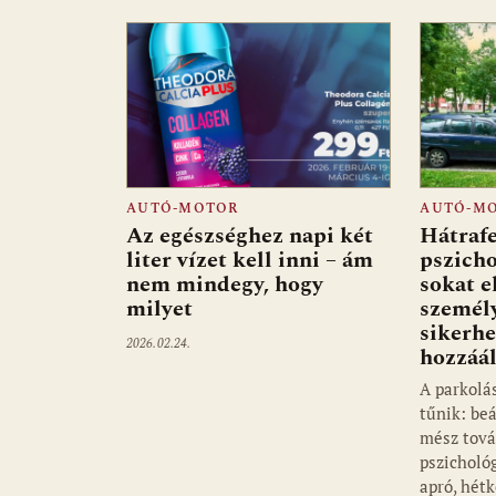
AUTÓ-MOTOR
AUTÓ-M
Az egészséghez napi két
Hátrafe
liter vízet kell inni – ám
pszicho
nem mindegy, hogy
sokat e
milyet
személy
sikerhe
2026.02.24.
hozzáál
A parkolá
tűnik: beá
mész tová
pszicholó
apró, hét