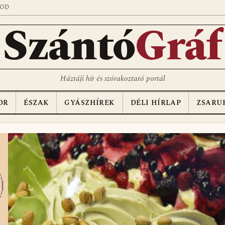
SOD
Szántó
Gráf
Háztáji hír és szórakoztató portál
OR
ÉSZAK
GYÁSZHÍREK
DÉLI HÍRLAP
ZSARU