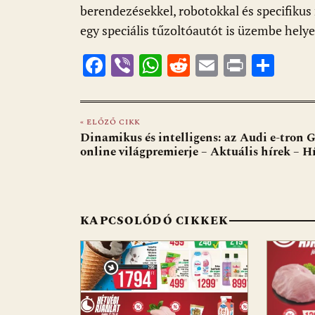
o
p
g
berendezésekkel, robotokkal és specifikus
k
p
egy speciális tűzoltóautót is üzembe helye
F
Vi
W
R
E
Pr
O
ac
b
h
e
m
in
ss
e
er
at
d
ai
t
za
« ELŐZŐ CIKK
b
s
di
l
m
Dinamikus és intelligens: az Audi e-tron 
o
A
t
e
online világpremierje – Aktuális hírek – H
o
p
g
k
p
KAPCSOLÓDÓ CIKKEK