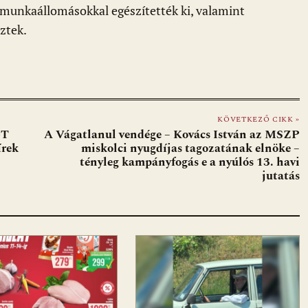
 munkaállomásokkal egészítették ki, valamint
ztek.
KÖVETKEZŐ CIKK »
GT
A Vágatlanul vendége – Kovács István az MSZP
írek
miskolci nyugdíjas tagozatának elnöke –
tényleg kampányfogás e a nyúlós 13. havi
jutatás