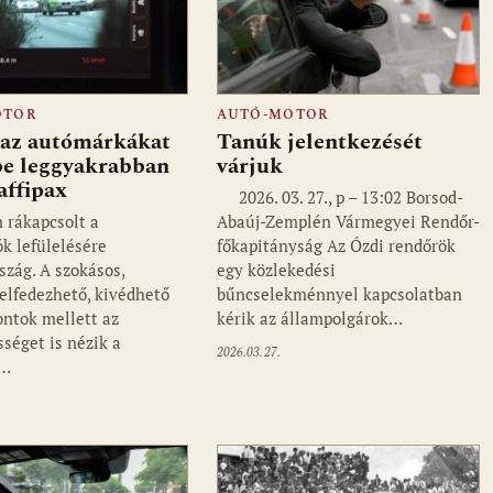
OTOR
AUTÓ-MOTOR
 az autómárkákat
Tanúk jelentkezését
be leggyakrabban
várjuk
raffipax
2026. 03. 27., p – 13:02 Borsod-
rákapcsolt a
Abaúj-Zemplén Vármegyei Rendőr-
ók lefülelésére
főkapitányság Az Ózdi rendőrök
szág. A szokásos,
egy közlekedési
elfedezhető, kivédhető
bűncselekménnyel kapcsolatban
ontok mellett az
kérik az állampolgárok…
sséget is nézik a
2026.03.27.
s…