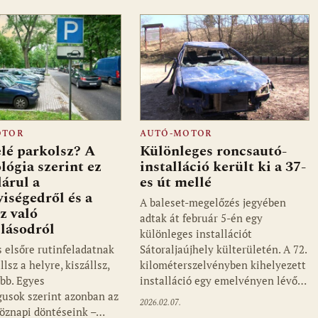
OTOR
AUTÓ-MOTOR
lé parkolsz? A
Különleges roncsautó-
lógia szerint ez
installáció került ki a 37-
lárul a
es út mellé
iségedről és a
A baleset-megelőzés jegyében
z való
adtak át február 5-én egy
lásodról
különleges installációt
s elsőre rutinfeladatnak
Sátoraljaújhely külterületén. A 72.
llsz a helyre, kiszállsz,
kilométerszelvényben kihelyezett
bb. Egyes
installáció egy emelvényen lévő…
gusok szerint azonban az
2026.02.07.
köznapi döntéseink –…