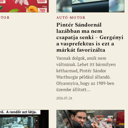
OTOR
AUTÓ-MOTOR
Pintér Sándornál
lazábban ma nem
csapatja senki – Gergényi
a vasprefektus is ezt a
márkát favorizálta
Vannak dolgok, amik nem
változnak. Lehet itt bármilyen
kétharmad, Pintér Sándor
Wartburgja például állandó.
Olyannyira, hogy az 1989-ben
üzembe állított…
2026.05.24.