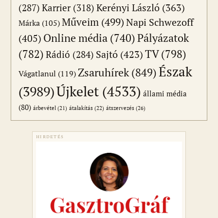
(287)
Karrier
(318)
Kerényi László
(363)
Műveim
(499)
Napi Schwezoff
Márka
(105)
Online média
(740)
Pályázatok
(405)
(782)
TV
(798)
Sajtó
(423)
Rádió
(284)
Észak
Zsaruhírek
(849)
Vágatlanul
(119)
Újkelet
(4533)
(3989)
állami média
(80)
átszervezés
(26)
árbevétel
(21)
átalakítás
(22)
HIRDETÉS