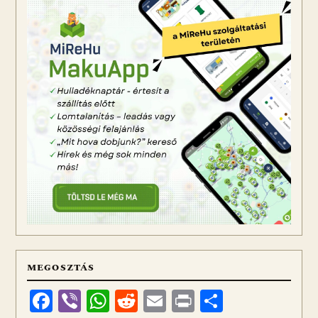
MEGOSZTÁS
Facebook
Viber
WhatsApp
Reddit
Email
Print
Ossza