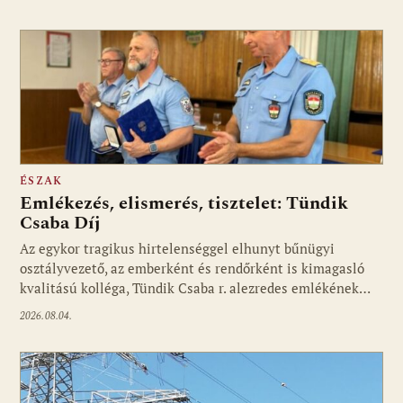
ÉSZAK
Emlékezés, elismerés, tisztelet: Tündik
Csaba Díj
Az egykor tragikus hirtelenséggel elhunyt bűnügyi
osztályvezető, az emberként és rendőrként is kimagasló
kvalitású kolléga, Tündik Csaba r. alezredes emlékének…
2026.08.04.