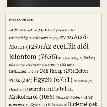
KATEGÓRIÁK
24.hu
(41)
akvizíció
(37)
A közélet
AI
(25)
4iG
(23)
Autó-
ATV
(83)
átláthatóságáról szóló törvény
(40)
Az ecetfák alól
Motor
(1259)
jelentem
(7656)
bíróság
Blikk
(25)
bírság
(25)
(62)
cenzúra
(55)
Duna
Central Médiacsoport
(24)
Editor
Déli Hírlap
(293)
Médiaszolgáltató
(41)
Egyéb
(6751)
Picks
(384)
elbocsátás
(29)
Fiatalon
Featured
(154)
elhunyt
(23)
Miskolczról
(1058)
Földes / 4H
(62)
fidesz
(40)
Hirdetmények
Gyászhír
(106)
főszerkesztő
(24)
halál
(24)