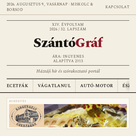
2026. AUGUSZTUS 9., VASÁRNAP · MISKOLC &
KAPCSOLAT
BORSOD
XIV. ÉVFOLYAM
2026 / 32. LAPSZÁM
Szántó
Gráf
ÁRA: INGYENES
ALAPÍTVA 2013
Háztáji hír és szórakoztató portál
ECETFÁK
VÁGATLANUL
AUTÓ-MOTOR
ÉSZA
HIRDETÉS