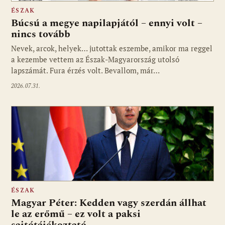
ÉSZAK
Búcsú a megye napilapjától – ennyi volt –
nincs tovább
Nevek, arcok, helyek… jutottak eszembe, amikor ma reggel
a kezembe vettem az Észak-Magyarország utolsó
lapszámát. Fura érzés volt. Bevallom, már…
2026.07.31.
ÉSZAK
Magyar Péter: Kedden vagy szerdán állhat
le az erőmű – ez volt a paksi