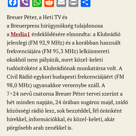
F
Vi
W
R
E
Pr
O
ac
b
h
e
m
in
ss
Breuer Péter, a Heti TV és
e
er
at
d
ai
t
za
a Breuerpress hírügynökség tulajdonosa
b
s
di
l
m
a
Media1
érdeklődésére elmondta: a Klubrádió
o
A
t
e
jelenlegi (FM 92,9 MHz) és a korábban használt
o
p
g
frekvenciájára (FM 95,3 MHz) lelkiismereti
k
p
okokból nem pályázik, mert közel-keleti
tudósítóként a Klubrádiónak munkatársa volt. A
Civil Rádió egykori budapesti frekcenciájáért (FM
98,0 MHz) ugyanakkor versenybe száll. A
7×24 nevű csatorna Breuer Péter tervei szerint a
hét minden napján, 24 órában sugároz majd, zsidó
közösségi rádió lesz, sok beszéddel, fél óránként
hírekkel, információkkal, és közel-keleti, akár
pörgősebb arab zenékkel is.