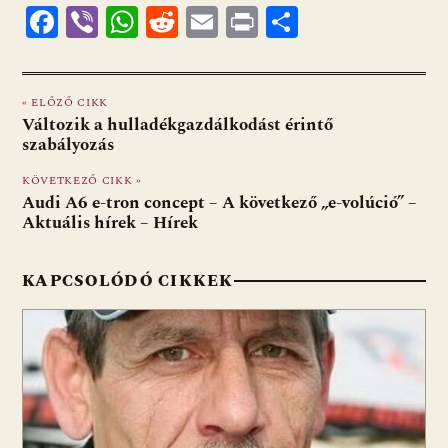
F
Vi
W
R
E
Pr
O
ac
b
h
e
m
in
ss
e
er
at
d
ai
t
za
« ELŐZŐ CIKK
b
s
di
l
m
Változik a hulladékgazdálkodást érintő
o
A
t
e
szabályozás
o
p
g
KÖVETKEZŐ CIKK »
Audi A6 e-tron concept – A következő „e-volúció” –
k
p
Aktuális hírek – Hírek
KAPCSOLÓDÓ CIKKEK