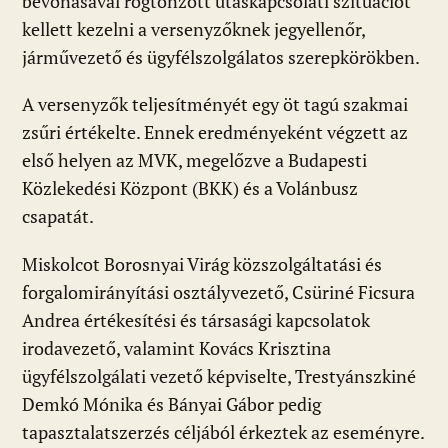
bevonásával rögtönzött utaskapcsolati szituációt
kellett kezelni a versenyzőknek jegyellenőr,
járművezető és ügyfélszolgálatos szerepkörökben.
A versenyzők teljesítményét egy öt tagú szakmai
zsűri értékelte. Ennek eredményeként végzett az
első helyen az MVK, megelőzve a Budapesti
Közlekedési Központ (BKK) és a Volánbusz
csapatát.
Miskolcot Borosnyai Virág közszolgáltatási és
forgalomirányítási osztályvezető, Csüriné Ficsura
Andrea értékesítési és társasági kapcsolatok
irodavezető, valamint Kovács Krisztina
ügyfélszolgálati vezető képviselte, Trestyánszkiné
Demkó Mónika és Bányai Gábor pedig
tapasztalatszerzés céljából érkeztek az eseményre.