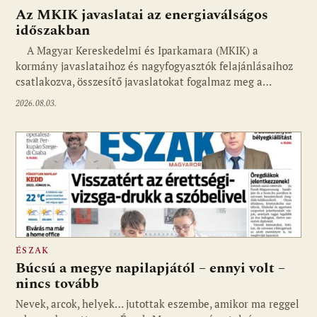
Az MKIK javaslatai az energiaválságos
időszakban
A Magyar Kereskedelmi és Iparkamara (MKIK) a
kormány javaslataihoz és nagyfogyasztók felajánlásaihoz
csatlakozva, összesítő javaslatokat fogalmaz meg a…
2026.08.03.
ÉSZAK
Búcsú a megye napilapjától – ennyi volt –
nincs tovább
Nevek, arcok, helyek… jutottak eszembe, amikor ma reggel