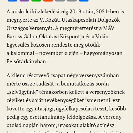
ac
b
h
e
m
in
ss
A miskolci közlekedési cég 2019 után, 2021-ben is
e
er
at
d
ai
t
za
megnyerte az V. Közúti Utaskapcsolati Dolgozók
b
s
di
l
m
Országos Versenyét. A megmérettetést a MÁV
o
A
t
e
Baross Gábor Oktatási Központja és a Volán
o
p
g
Egyesülés közösen rendezte meg ötödik
k
p
alkalommal – november elején – hagyományosan
Felsőtárkányban.
A kilenc résztvevő csapat négy versenyszámban
mérte össze tudását: a bemutatkozás során
„szívügyünk” témakörben kellett a versenyzőknek
cégüket és saját tevékenységüket ismertetni, ezt
követte egy utasjogi, ügyfélkapcsolati teszt, később
pedig egy esettanulmány feldolgozása. A verseny
utolsó napján három, utasokat alakító színész