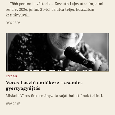
Több ponton is változik a Kossuth Lajos utca forgalmi
rendje: 2026. július 31-től az utca teljes hosszában
kétirányúvá…
2026.07.29.
ÉSZAK
Veres László emlékére – csendes
gyertyagyújtás
Miskolc Város önkormányzata saját halottjának tekinti.
2026.07.28.