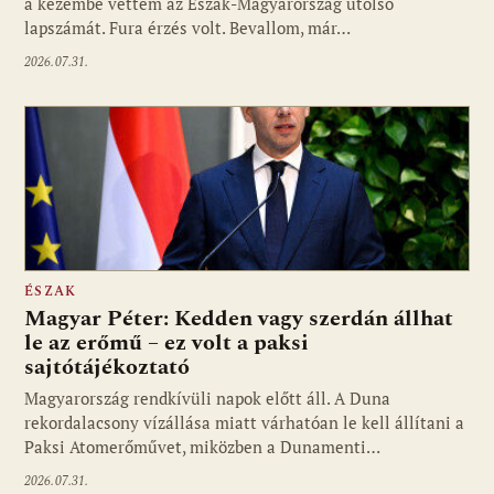
a kezembe vettem az Észak-Magyarország utolsó
lapszámát. Fura érzés volt. Bevallom, már…
2026.07.31.
ÉSZAK
Magyar Péter: Kedden vagy szerdán állhat
le az erőmű – ez volt a paksi
sajtótájékoztató
Magyarország rendkívüli napok előtt áll. A Duna
rekordalacsony vízállása miatt várhatóan le kell állítani a
Paksi Atomerőművet, miközben a Dunamenti…
2026.07.31.