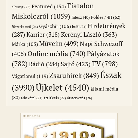
Fiatalon
Featured
(154)
elhunyt
(23)
Miskolczról
(1059)
Földes / 4H
(62)
fidesz
(40)
Hirdetmények
Gyászhír
(106)
főszerkesztő
(24)
halál
(24)
(287)
Karrier
(318)
Kerényi László
(363)
Műveim
(499)
Napi Schwezoff
Márka
(105)
Online média
(740)
Pályázatok
(405)
(782)
TV
(798)
Sajtó
(423)
Rádió
(284)
Észak
Zsaruhírek
(849)
Vágatlanul
(119)
Újkelet
(4540)
(3990)
állami média
(80)
átszervezés
(26)
árbevétel
(21)
átalakítás
(22)
HIRDETÉS