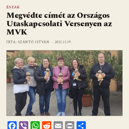
ÉSZAK
Megvédte címét az Országos
Utaskapcsolati Versenyen az
MVK
ÍRTA: SZÁNTÓ ISTVÁN ·
2021.11.19.
F
Vi
W
R
E
Pr
O