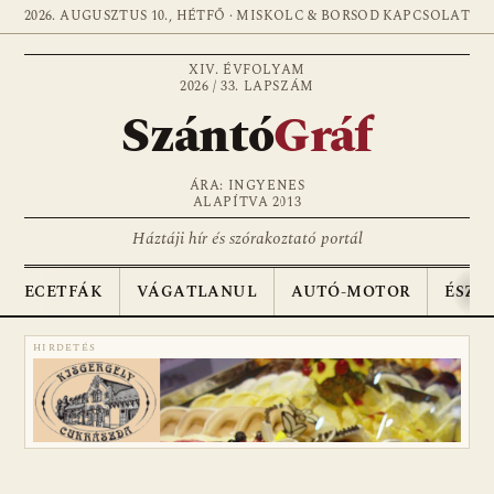
2026. AUGUSZTUS 10., HÉTFŐ · MISKOLC & BORSOD
KAPCSOLAT
XIV. ÉVFOLYAM
2026 / 33. LAPSZÁM
Szántó
Gráf
ÁRA: INGYENES
ALAPÍTVA 2013
Háztáji hír és szórakoztató portál
ECETFÁK
VÁGATLANUL
AUTÓ-MOTOR
ÉSZA
HIRDETÉS