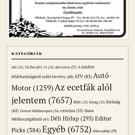
KATEGÓRIÁK
24.hu
(41)
akvizíció
(37)
A közélet
AI
(25)
4iG
(23)
Autó-
ATV
(83)
átláthatóságáról szóló törvény
(40)
Az ecetfák alól
Motor
(1259)
jelentem
(7657)
bíróság
Blikk
(25)
bírság
(25)
(62)
cenzúra
(55)
Duna
Central Médiacsoport
(24)
Editor
Déli Hírlap
(293)
Médiaszolgáltató
(41)
Egyéb
(6752)
Picks
(384)
elbocsátás
(29)