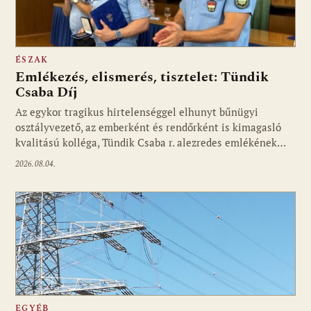
ÉSZAK
Emlékezés, elismerés, tisztelet: Tündik
Csaba Díj
Az egykor tragikus hirtelenséggel elhunyt bűnügyi
osztályvezető, az emberként és rendőrként is kimagasló
kvalitású kolléga, Tündik Csaba r. alezredes emlékének…
2026.08.04.
EGYÉB