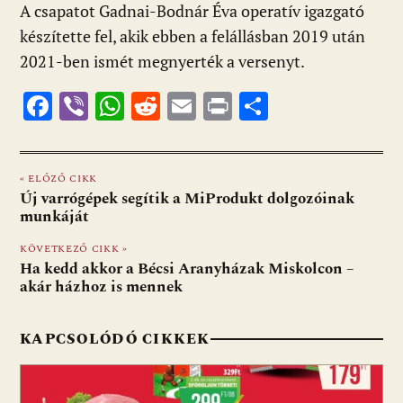
A csapatot Gadnai-Bodnár Éva operatív igazgató
készítette fel, akik ebben a felállásban 2019 után
2021-ben ismét megnyerték a versenyt.
F
Vi
W
R
E
Pr
O
ac
b
h
e
m
in
ss
e
er
at
d
ai
t
za
« ELŐZŐ CIKK
b
s
di
l
m
Új varrógépek segítik a MiProdukt dolgozóinak
o
A
t
e
munkáját
o
p
g
KÖVETKEZŐ CIKK »
Ha kedd akkor a Bécsi Aranyházak Miskolcon –
k
p
akár házhoz is mennek
KAPCSOLÓDÓ CIKKEK