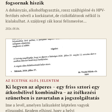
fogsornak hiszik
A dohányzás, alkoholfogyasztás, rossz szájhigiéné és HPV-
fertőzés növeli a kockázatot, de rizikófaktorok nélkül is
kialakulhat. A szájüregi rák korai felismerése…
2026.08.06.
AZ ECETFÁK ALÓL JELENTEM
Ki legyen az alperes – egy friss sztori egy
átkosbélivel kombinálva – az itélkezési
szünetben is zavartalan a jogszolgáltatás
Ime a levél, amelyen laikusként képtelen vagyok
eligazodni. Kezdem elhinni, hogy a helyi