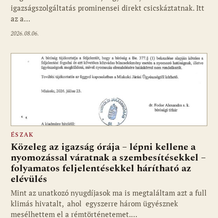
igazságszolgáltatás prominensei direkt csicskáztatnak. Itt
az a…
2026.08.06.
ÉSZAK
Közeleg az igazság órája – lépni kellene a
nyomozással váratnak a szembesítésekkel –
folyamatos feljelentésekkel hárítható az
elévülés
Mint az unatkozó nyugdíjasok ma is megtaláltam azt a full
klimás hivatalt, ahol egyszerre három ügyésznek
mesélhettem el a rémtörténetemet.…