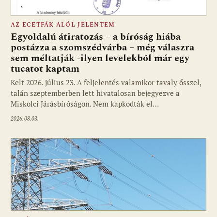
AZ ECETFÁK ALÓL JELENTEM
Egyoldalú átiratozás – a bíróság hiába
postázza a szomszédvárba – még válaszra
sem méltatják -ilyen levelekből már egy
tucatot kaptam
Kelt 2026. július 23. A feljelentés valamikor tavaly ősszel,
talán szeptemberben lett hivatalosan bejegyezve a
Miskolci Járásbíróságon. Nem kapkodták el…
2026.08.03.