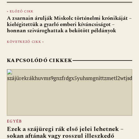
e
er
at
d
ai
t
za
« ELŐZŐ CIKK
b
s
di
l
m
A zsarnain árulják Miskolc történelmi krónikáját –
o
A
t
e
kielégitettük a gyarló emberi kíváncsiságot –
honnan szivároghattak a bekötött példányok
o
p
g
KÖVETKEZŐ CIKK »
k
p
KAPCSOLÓDÓ CIKKEK
EGYÉB
Ezek a szájüregi rák első jelei lehetnek –
sokan aftának vagy rosszul illeszkedő