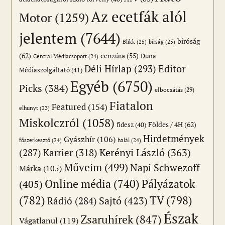
Az ecetfák alól
Motor
(1259)
jelentem
(7644)
bíróság
Blikk
(25)
bírság
(25)
(62)
cenzúra
(55)
Duna
Central Médiacsoport
(24)
Editor
Déli Hírlap
(293)
Médiaszolgáltató
(41)
Egyéb
(6750)
Picks
(384)
elbocsátás
(29)
Fiatalon
Featured
(154)
elhunyt
(23)
Miskolczról
(1058)
Földes / 4H
(62)
fidesz
(40)
Hirdetmények
Gyászhír
(106)
főszerkesztő
(24)
halál
(24)
(287)
Karrier
(318)
Kerényi László
(363)
Műveim
(499)
Napi Schwezoff
Márka
(105)
Online média
(740)
Pályázatok
(405)
(782)
TV
(798)
Sajtó
(423)
Rádió
(284)
Észak
Zsaruhírek
(847)
Vágatlanul
(119)