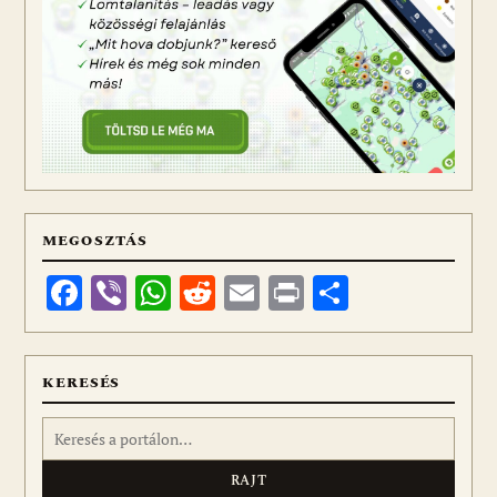
MEGOSZTÁS
Facebook
Viber
WhatsApp
Reddit
Email
Print
Ossza
meg
KERESÉS
Keresés: