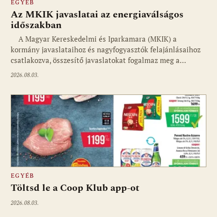
EGYÉB
Az MKIK javaslatai az energiaválságos
időszakban
A Magyar Kereskedelmi és Iparkamara (MKIK) a
kormány javaslataihoz és nagyfogyasztók felajánlásaihoz
csatlakozva, összesítő javaslatokat fogalmaz meg a…
2026.08.03.
EGYÉB
Töltsd le a Coop Klub app-ot
2026.08.03.