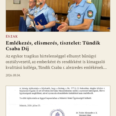
ÉSZAK
Emlékezés, elismerés, tisztelet: Tündik
Csaba Díj
Az egykor tragikus hirtelenséggel elhunyt bűnügyi
osztályvezető, az emberként és rendőrként is kimagasló
kvalitású kolléga, Tündik Csaba r. alezredes emlékének…
2026.08.04.