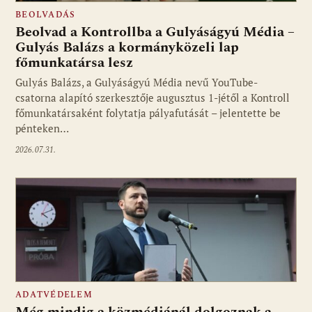
BEOLVADÁS
Beolvad a Kontrollba a Gulyáságyú Média –
Gulyás Balázs a kormányközeli lap
főmunkatársa lesz
Gulyás Balázs, a Gulyáságyú Média nevű YouTube-
csatorna alapító szerkesztője augusztus 1-jétől a Kontroll
főmunkatársaként folytatja pályafutását – jelentette be
pénteken…
2026.07.31.
ADATVÉDELEM
Még mindig a közmédiánál dolgoznak a