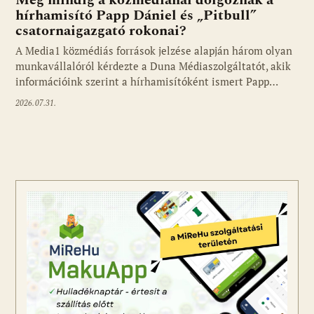
hírhamisító Papp Dániel és „Pitbull”
csatornaigazgató rokonai?
A Media1 közmédiás források jelzése alapján három olyan
munkavállalóról kérdezte a Duna Médiaszolgáltatót, akik
információink szerint a hírhamisítóként ismert Papp…
2026.07.31.