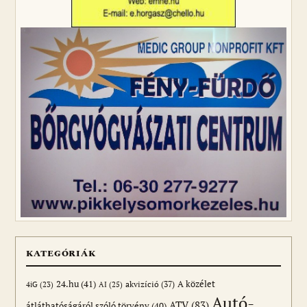
KATEGÓRIÁK
24.hu
(41)
akvizíció
(37)
A közélet
AI
(25)
4iG
(23)
Autó-
ATV
(83)
átláthatóságáról szóló törvény
(40)