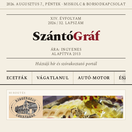
2026. AUGUSZTUS 7., PÉNTEK · MISKOLC & BORSOD
KAPCSOLAT
XIV. ÉVFOLYAM
2026 / 32. LAPSZÁM
Szántó
Gráf
ÁRA: INGYENES
ALAPÍTVA 2013
Háztáji hír és szórakoztató portál
ECETFÁK
VÁGATLANUL
AUTÓ-MOTOR
ÉSZA
HIRDETÉS