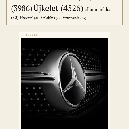
Újkelet
(4526)
(3986)
állami média
(80)
átszervezés
(26)
árbevétel
(21)
átalakítás
(22)
HIRDETÉS