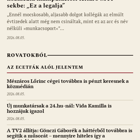
sekbe: „Ez a legalja”
Fotó: media1.hu
„Ennél mocskosabb, aljasabb dolgot kollégák az elmúlt
évtizedek alatt még nem csináltak, mint ez az arc és név
nélküli »munkacsoport«”…
2026.08.05.
ROVATOKBÓL
AZ ECETFÁK ALÓL JELENTEM
Mészáros Lőrinc cégei továbbra is pénzt keresnek a
közmédián
2026.08.05.
Új munkatársak a 24.hu-nál: Vida Kamilla is
hozzájuk igazol
2026.08.05.
A TV2 állítja: Gönczi Gáborék a háttérből továbbra is
segítik a műsorát – mennyire hiteles így a