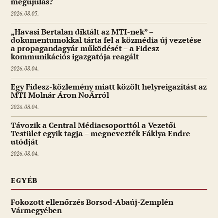
megújulás?
2026.08.05.
„Havasi Bertalan diktált az MTI-nek” –
dokumentumokkal tárta fel a közmédia új vezetése
a propagandagyár működését – a Fidesz
kommunikációs igazgatója reagált
2026.08.04.
Egy Fidesz-közlemény miatt közölt helyreigazítást az
MTI Molnár Áron NoÁrról
2026.08.04.
Távozik a Central Médiacsoporttól a Vezetői
Testület egyik tagja – megnevezték Fáklya Endre
utódját
2026.08.04.
EGYÉB
Fokozott ellenőrzés Borsod-Abaúj-Zemplén
Vármegyében