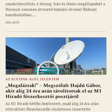
szankcióenyhítés A lényeg: Irán és Omán megállapodott a
Hormuzi-szoroson átvezető hajózási útvonal földrajzi
koordinátáiban.…
2026.08.05.
AZ ECETFÁK ALÓL JELENTEM
„Megaláztak!” – Megszólalt Hajdú Gábor,
akit alig 24 óra után távolítottak el az M1
Híradó főszerkesztői posztjáról
Fotó: media1.hu
Az M1 Híradó hétfőn bejelentett, majd alig 24 óra után
eltávolított főszerkesztője részletesen ismertette