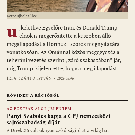
Fotó: ujkelet.live
u
jkeletlive Egyelőre Irán, és Donald Trump
elnök is megerősítette a küszöbön álló
megállapodást a Hormuzi-szoros megnyitására
vonatkozóan. Az Ománnal közös megegyezés a
teheráni vezetés szerint „záró szakaszában” jár,
míg Trump kijelentette, hogy a megállapodást…
ÍRTA: SZÁNTÓ ISTVÁN ·
2026.08.06.
RÖVIDEN A RÉGIÓBÓL
AZ ECETFÁK ALÓL JELENTEM
Panyi Szabolcs kapja a CPJ nemzetközi
sajtószabadság-díját
A Direkt36 volt oknyomozó újságíróját a világ hat