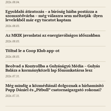
2026.08.04.
Egyoldalú átiratozás – a bíróság hiába postázza a
szomszédvárba – még válaszra sem méltatják -ilyen
levelekből már egy tucatot kaptam
2026.08.03.
Az MKIK javaslatai az energiaválságos időszakban
2026.08.03.
Töltsd le a Coop Klub app-ot
2026.08.03.
Beolvad a Kontrollba a Gulyáságyú Média – Gulyás
Balázs a kormányközeli lap főmunkatársa lesz
2026.07.31.
Még mindig a közmédiánál dolgoznak a hírhamisító
Papp Dániel és „Pitbull” csatornaigazgató rokonai?
2026.07.31.