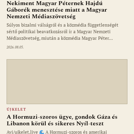
Nekiment Magyar Péternek Hajdú
Gáborék menesztése miatt a Magyar
Nemzeti Médiaszövetség
Fotó: media1.hu
Súlyos bizalmi válságról és a közmédia függetlenségét
sértő politikai beavatkozásról ír a Magyar Nemzeti
Médiaszövetség, miután a közmédia Magyar Péter…
2026.08.05.
ÚJKELET
A Hormuzi-szoros ügye, gondok Gáza és
Libanon körül és sikeres Nyíl-teszt
Avi/ujkelet.live
A Hormuzi-szoros és amerikai