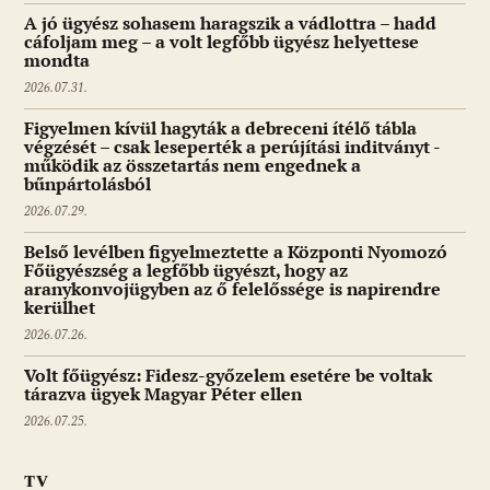
A jó ügyész sohasem haragszik a vádlottra – hadd
cáfoljam meg – a volt legfőbb ügyész helyettese
mondta
2026.07.31.
Figyelmen kívül hagyták a debreceni ítélő tábla
végzését – csak leseperték a perújítási inditványt -
működik az összetartás nem engednek a
bűnpártolásból
2026.07.29.
Belső levélben figyelmeztette a Központi Nyomozó
Főügyészség a legfőbb ügyészt, hogy az
aranykonvojügyben az ő felelőssége is napirendre
kerülhet
2026.07.26.
Volt főügyész: Fidesz-győzelem esetére be voltak
tárazva ügyek Magyar Péter ellen
2026.07.25.
TV