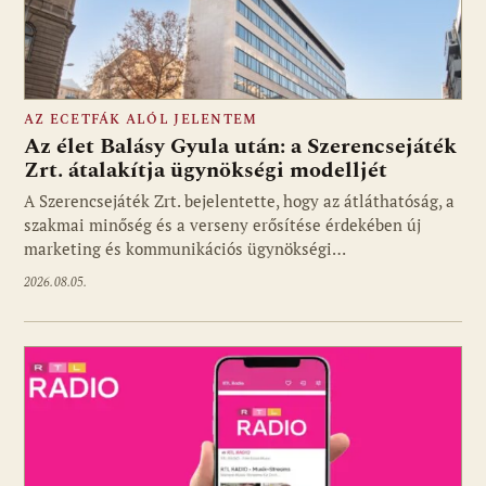
AZ ECETFÁK ALÓL JELENTEM
Az élet Balásy Gyula után: a Szerencsejáték
Zrt. átalakítja ügynökségi modelljét
A Szerencsejáték Zrt. bejelentette, hogy az átláthatóság, a
Fotó: media1.hu
szakmai minőség és a verseny erősítése érdekében új
marketing és kommunikációs ügynökségi…
2026.08.05.