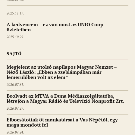
2025.11.17.
A kedvencem – ez van most az UNIO Coop
üzleteiben
2025.10.29.
SAJTÓ
Megjelent az utolsó napilapos Magyar Nemzet –
Néző László: „Ebben a zseblámpában már
lemerülőben volt az elem”
2026.07.31.
Beolvadt az MTVA a Duna Médiaszolgáltatóba,
létrejön a Magyar Rádió és Televízió Nonprofit Zrt.
2026.07.27.
Elbocsátottak öt munkatársat a Vas Népétől, egy
maga mondott fel
2026.07.24.