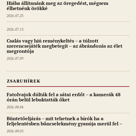
Hiába állítanánk meg az öregedést, mégsem
élhetnénk örökké
2026.07.25.
2026.07.13.
Csalás vagy hiú reménykeltés – a túlzott
szerencsejáték megbetegít – az ábrándozás az élet
megrontója
2026.07.09.
ZSARUHÍREK
Fatolvajok dúlták fel a sátai erdőt – a kamerák 48
órán belül lebuktatták őket
2026.08.04.
Büntetőeljárás – mit tehetnek a bírók ha a
feljelentésben bűncselekmény gyanúja merül fel –
2026.08.03.