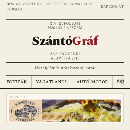
2026. AUGUSZTUS 6., CSÜTÖRTÖK · MISKOLC &
KAPCSOLAT
BORSOD
XIV. ÉVFOLYAM
2026 / 32. LAPSZÁM
Szántó
Gráf
ÁRA: INGYENES
ALAPÍTVA 2013
Háztáji hír és szórakoztató portál
ECETFÁK
VÁGATLANUL
AUTÓ-MOTOR
ÉSZA
HIRDETÉS