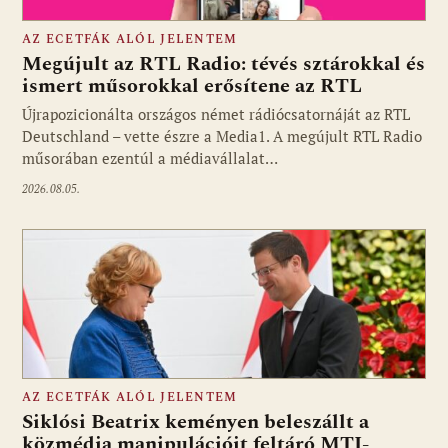
AZ ECETFÁK ALÓL JELENTEM
Megújult az RTL Radio: tévés sztárokkal és
ismert műsorokkal erősítene az RTL
Újrapozicionálta országos német rádiócsatornáját az RTL
Fotó: media1.hu
Deutschland – vette észre a Media1. A megújult RTL Radio
műsorában ezentúl a médiavállalat…
2026.08.05.
AZ ECETFÁK ALÓL JELENTEM
Siklósi Beatrix keményen beleszállt a
közmédia manipulációit feltáró MTI-