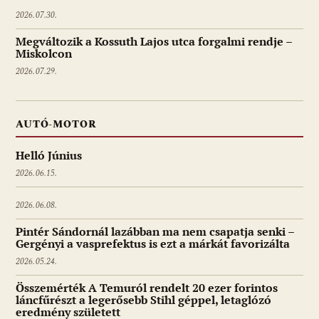
2026.07.30.
Megváltozik a Kossuth Lajos utca forgalmi rendje –
Miskolcon
2026.07.29.
AUTÓ-MOTOR
Helló Június
2026.06.15.
2026.06.08.
Pintér Sándornál lazábban ma nem csapatja senki –
Gergényi a vasprefektus is ezt a márkát favorizálta
2026.05.24.
Összemérték A Temuról rendelt 20 ezer forintos
láncfűrészt a legerősebb Stihl géppel, letaglózó
eredmény született