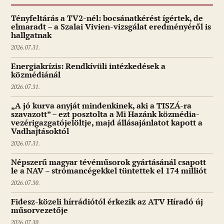
Tényfeltárás a TV2-nél: bocsánatkérést ígértek, de
elmaradt – a Szalai Vivien-vizsgálat eredményéről is
hallgatnak
2026.07.31.
Energiakrízis: Rendkívüli intézkedések a
közmédiánál
2026.07.31.
„A jó kurva anyját mindenkinek, aki a TISZÁ-ra
szavazott” – ezt posztolta a Mi Hazánk közmédia-
vezérigazgatójelöltje, majd állásajánlatot kapott a
Vadhajtásoktól
2026.07.31.
Népszerű magyar tévéműsorok gyártásánál csapott
le a NAV – strómancégekkel tüntettek el 174 milliót
2026.07.30.
Fidesz-közeli hírrádiótól érkezik az ATV Híradó új
műsorvezetője
2026.07.30.