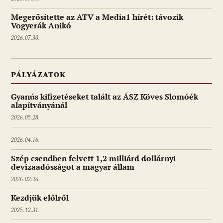
Megerősítette az ATV a Media1 hírét: távozik
Vogyerák Anikó
2026.07.30.
PÁLYÁZATOK
Gyanús kifizetéseket talált az ÁSZ Köves Slomóék
alapítványánál
2026.05.28.
2026.04.16.
Szép csendben felvett 1,2 milliárd dollárnyi
devizaadósságot a magyar állam
2026.02.26.
Kezdjük előlről
2025.12.31.