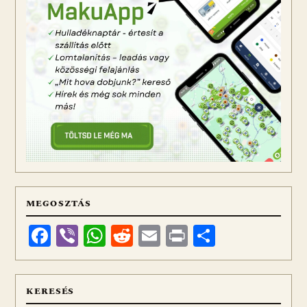
MEGOSZTÁS
Facebook
Viber
WhatsApp
Reddit
Email
Print
Ossza
meg
KERESÉS