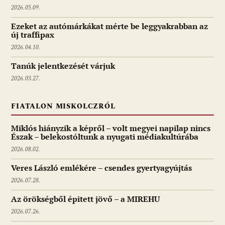
2026.05.09.
Ezeket az autómárkákat mérte be leggyakrabban az
új traffipax
2026.04.10.
Tanúk jelentkezését várjuk
2026.03.27.
FIATALON MISKOLCZRÓL
Miklós hiányzik a képről – volt megyei napilap nincs
Észak – belekostóltunk a nyugati médiakultúrába
2026.08.02.
Veres László emlékére – csendes gyertyagyújtás
2026.07.28.
Az örökségből épitett jövő – a MIREHU
2026.07.26.