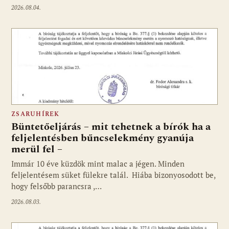
2026.08.04.
ZSARUHÍREK
Büntetőeljárás – mit tehetnek a bírók ha a
feljelentésben bűncselekmény gyanúja
merül fel –
Immár 10 éve küzdök mint malac a jégen. Minden
feljelentésem süket fülekre talál. Hiába bizonyosodott be,
hogy felsőbb parancsra ,…
2026.08.03.