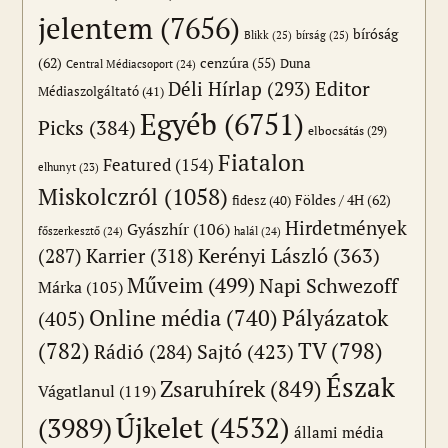
jelentem
(7656)
bíróság
Blikk
(25)
bírság
(25)
(62)
cenzúra
(55)
Duna
Central Médiacsoport
(24)
Editor
Déli Hírlap
(293)
Médiaszolgáltató
(41)
Egyéb
(6751)
Picks
(384)
elbocsátás
(29)
Fiatalon
Featured
(154)
elhunyt
(23)
Miskolczról
(1058)
Földes / 4H
(62)
fidesz
(40)
Hirdetmények
Gyászhír
(106)
főszerkesztő
(24)
halál
(24)
(287)
Karrier
(318)
Kerényi László
(363)
Műveim
(499)
Napi Schwezoff
Márka
(105)
Online média
(740)
Pályázatok
(405)
(782)
TV
(798)
Sajtó
(423)
Rádió
(284)
Észak
Zsaruhírek
(849)
Vágatlanul
(119)
Újkelet
(4532)
(3989)
állami média