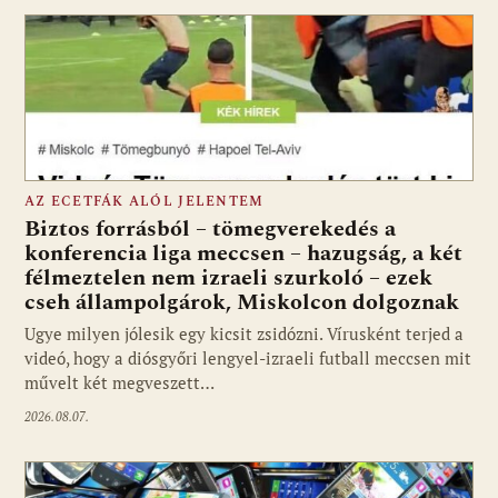
AZ ECETFÁK ALÓL JELENTEM
Biztos forrásból – tömegverekedés a
konferencia liga meccsen – hazugság, a két
félmeztelen nem izraeli szurkoló – ezek
cseh állampolgárok, Miskolcon dolgoznak
Ugye milyen jólesik egy kicsit zsidózni. Vírusként terjed a
videó, hogy a diósgyőri lengyel-izraeli futball meccsen mit
művelt két megveszett…
2026.08.07.