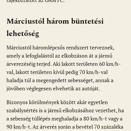
tájékoztatott az ÖAMTC.
Márciustól három büntetési
lehetőség
Márciustól háromlépcsős rendszert terveznek,
amely a lefoglalástól az elkobzáson át a jármű
árverezéséig terjed. Aki lakott területen 60 km/h-
val, lakott területen kívül pedig 70 km/h-val
haladja túl a megengedett sebességet, annak a
jövőben véglegesen elvehetik az autóját.
Bizonyos körülmények között akár egyetlen
szabálysértés is a jármű elkobzásához vezethet, ha
a sebesség túllépés meghaladja a 80 km/h-t vagy a
90 km/h-t. Az árverés során a bevétel 70 százaléka