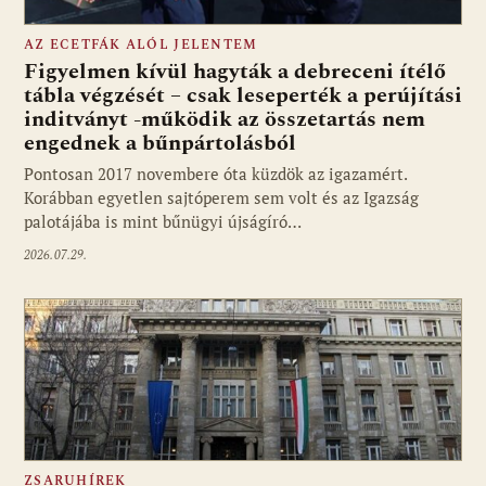
AZ ECETFÁK ALÓL JELENTEM
Figyelmen kívül hagyták a debreceni ítélő
tábla végzését – csak leseperték a perújítási
inditványt -működik az összetartás nem
engednek a bűnpártolásból
Pontosan 2017 novembere óta küzdök az igazamért.
Korábban egyetlen sajtóperem sem volt és az Igazság
palotájába is mint bűnügyi újságíró…
2026.07.29.
ZSARUHÍREK