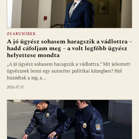
ZSARUHÍREK
A jó ügyész sohasem haragszik a vádlottra –
hadd cáfoljam meg – a volt legfőbb ügyész
helyettese mondta
„A jó ügyész sohasem haragszik a vádlottra.” Mit jelentett
ügyésznek lenni egy autoriter politikai közegben? Hol
húzódtak a jog, a…
2026.07.31.