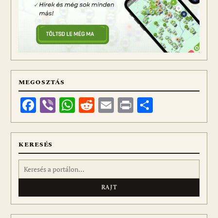
MEGOSZTÁS
Facebook
Viber
WhatsApp
Reddit
Email
Print
Ossza
meg
KERESÉS
Keresés: