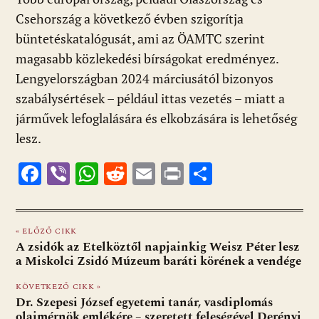
Csehország a következő évben szigorítja
büntetéskatalógusát, ami az ÖAMTC szerint
magasabb közlekedési bírságokat eredményez.
Lengyelországban 2024 márciusától bizonyos
szabálysértések – például ittas vezetés – miatt a
járművek lefoglalására és elkobzására is lehetőség
lesz.
F
Vi
W
R
E
Pr
O
ac
b
h
e
m
in
ss
e
er
at
d
ai
t
za
« ELŐZŐ CIKK
b
s
di
l
m
A zsidók az Etelköztől napjainkig Weisz Péter lesz
o
A
t
e
a Miskolci Zsidó Múzeum baráti körének a vendége
o
p
g
KÖVETKEZŐ CIKK »
Dr. Szepesi József egyetemi tanár, vasdiplomás
k
p
olajmérnök emlékére – szeretett feleségével Derényi