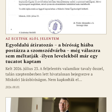
AZ ECETFÁK ALÓL JELENTEM
Egyoldalú átiratozás – a bíróság hiába
postázza a szomszédvárba – még válaszra
sem méltatják -ilyen levelekből már egy
tucatot kaptam
Kelt 2026. július 23. A feljelentés valamikor tavaly ősszel,
talán szeptemberben lett hivatalosan bejegyezve a
Miskolci Járásbíróságon. Nem kapkodták el…
2026.08.03.