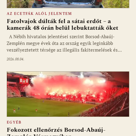
AZ ECETFÁK ALÓL JELENTEM
Fatolvajok dúlták fel a sátai erdőt – a
kamerák 48 órán belül lebuktatták őket
A Nébih hivatalos jelentései szerint Borsod-Abaúj-
Zemplén megye évek óta az ország egyik leginkább
veszélyeztetett térsége az illegális fakitermelések és…
2026.08.04.
EGYÉB
Fokozott ellenőrzés Borsod-Abaúj-