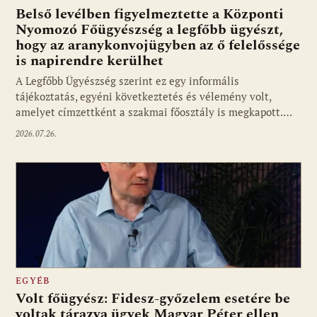
Belső levélben figyelmeztette a Központi
Nyomozó Főügyészség a legfőbb ügyészt,
hogy az aranykonvojügyben az ő felelőssége
is napirendre kerülhet
A Legfőbb Ügyészség szerint ez egy informális
tájékoztatás, egyéni következtetés és vélemény volt,
amelyet címzettként a szakmai főosztály is megkapott.…
2026.07.26.
EGYÉB
Volt főügyész: Fidesz-győzelem esetére be
voltak tárazva ügyek Magyar Péter ellen