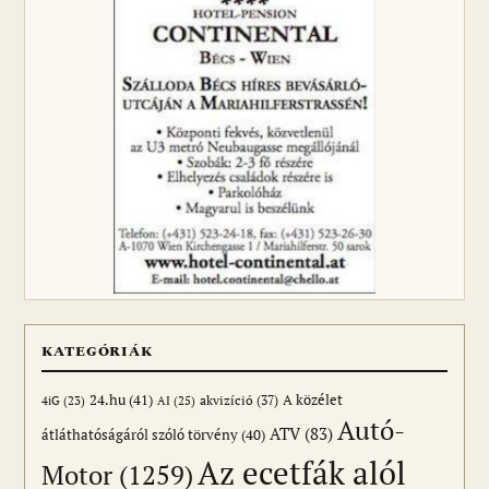
KATEGÓRIÁK
24.hu
(41)
akvizíció
(37)
A közélet
AI
(25)
4iG
(23)
Autó-
ATV
(83)
átláthatóságáról szóló törvény
(40)
Az ecetfák alól
Motor
(1259)