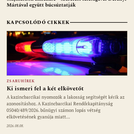
Mártával együtt búcsúztatják
KAPCSOLÓDÓ CIKKEK
ZSARUHÍREK
Ki ismeri fel a két elkövetőt
A kazincbarcikai nyomozók a lakosság segítségét kérik az
azonosításhoz. A Kazincbarcikai Rendőrkapitányság
05040/489/2026. bűnügyi számon lopás vétség
elkövetésének gyanúja miatt…
2026.08.08.