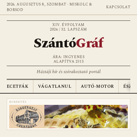
2026. AUGUSZTUS 8., SZOMBAT · MISKOLC &
KAPCSOLAT
BORSOD
XIV. ÉVFOLYAM
2026 / 32. LAPSZÁM
Szántó
Gráf
ÁRA: INGYENES
ALAPÍTVA 2013
Háztáji hír és szórakoztató portál
ECETFÁK
VÁGATLANUL
AUTÓ-MOTOR
ÉSZA
HIRDETÉS