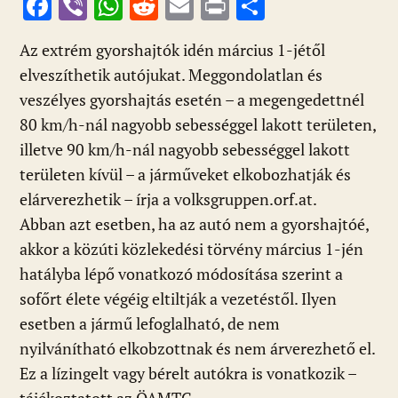
F
Vi
W
R
E
Pr
O
ac
b
h
e
m
in
ss
Az extrém gyorshajtók idén március 1-jétől
e
er
at
d
ai
t
za
elveszíthetik autójukat. Meggondolatlan és
b
s
di
l
m
veszélyes gyorshajtás esetén – a megengedettnél
o
A
t
e
80 km/h-nál nagyobb sebességgel lakott területen,
o
p
g
illetve 90 km/h-nál nagyobb sebességgel lakott
k
p
területen kívül – a járműveket elkobozhatják és
elárverezhetik – írja a volksgruppen.orf.at.
Abban azt esetben, ha az autó nem a gyorshajtóé,
akkor a közúti közlekedési törvény március 1-jén
hatályba lépő vonatkozó módosítása szerint a
sofőrt élete végéig eltiltják a vezetéstől. Ilyen
esetben a jármű lefoglalható, de nem
nyilvánítható elkobzottnak és nem árverezhető el.
Ez a lízingelt vagy bérelt autókra is vonatkozik –