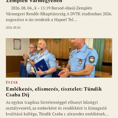
Zemplén Vármegyében
2026. 08. 04., k – 15:19 Borsod-Abaúj-Zemplén
Vármegyei Rendőr-főkapitányság A DVTK stadionban 2026.
augusztus 6-án rendezik a Hapoel Tel…
2026.08.04.
ÉSZAK
Emlékezés, elismerés, tisztelet: Tündik
Csaba Díj
Az egykor tragikus hirtelenséggel elhunyt bűnügyi
osztályvezető, az emberként és rendőrként is kimagasló
kvalitású kolléga, Tündik Csaba r. alezredes emlékének…