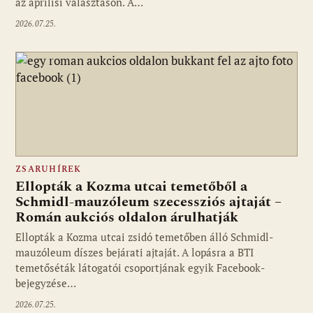
az áprilisi választáson. A…
2026.07.25.
ZSARUHÍREK
Ellopták a Kozma utcai temetőből a
Schmidl-mauzóleum szecessziós ajtaját –
Román aukciós oldalon árulhatják
Ellopták a Kozma utcai zsidó temetőben álló Schmidl-
mauzóleum díszes bejárati ajtaját. A lopásra a BTI
temetőséták látogatói csoportjának egyik Facebook-
bejegyzése…
2026.07.25.