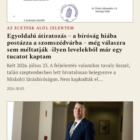
AZ ECETFÁK ALÓL JELENTEM
Egyoldalú átiratozás – a bíróság hiába
postázza a szomszédvárba – még válaszra
sem méltatják -ilyen levelekből már egy
tucatot kaptam
Kelt 2026. július 23. A feljelentés valamikor tavaly ősszel,
talán szeptemberben lett hivatalosan bejegyezve a
Miskolci Járásbíróságon. Nem kapkodták el…
2026.08.03.