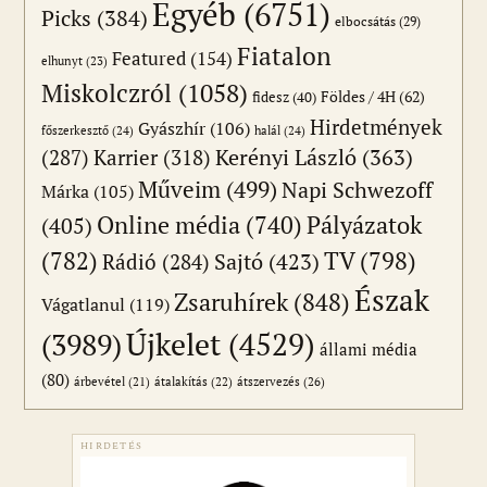
Egyéb
(6751)
Picks
(384)
elbocsátás
(29)
Fiatalon
Featured
(154)
elhunyt
(23)
Miskolczról
(1058)
Földes / 4H
(62)
fidesz
(40)
Hirdetmények
Gyászhír
(106)
főszerkesztő
(24)
halál
(24)
(287)
Karrier
(318)
Kerényi László
(363)
Műveim
(499)
Napi Schwezoff
Márka
(105)
Online média
(740)
Pályázatok
(405)
(782)
TV
(798)
Sajtó
(423)
Rádió
(284)
Észak
Zsaruhírek
(848)
Vágatlanul
(119)
Újkelet
(4529)
(3989)
állami média
(80)
átszervezés
(26)
árbevétel
(21)
átalakítás
(22)
HIRDETÉS