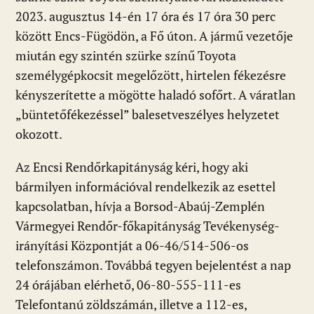
2023. augusztus 14-én 17 óra és 17 óra 30 perc
között Encs-Fügödön, a Fő úton. A jármű vezetője
miután egy szintén szürke színű Toyota
személygépkocsit megelőzött, hirtelen fékezésre
kényszerítette a mögötte haladó sofőrt. A váratlan
„büntetőfékezéssel” balesetveszélyes helyzetet
okozott.
Az Encsi Rendőrkapitányság kéri, hogy aki
bármilyen információval rendelkezik az esettel
kapcsolatban, hívja a Borsod-Abaúj-Zemplén
Vármegyei Rendőr-főkapitányság Tevékenység-
irányítási Központját a 06-46/514-506-os
telefonszámon. Továbbá tegyen bejelentést a nap
24 órájában elérhető, 06-80-555-111-es
Telefontanú zöldszámán, illetve a 112-es,