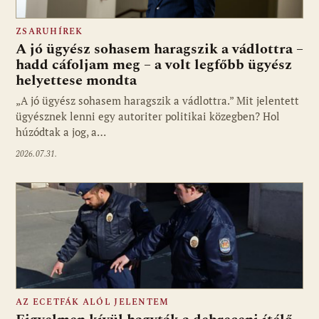
ZSARUHÍREK
A jó ügyész sohasem haragszik a vádlottra –
hadd cáfoljam meg – a volt legfőbb ügyész
helyettese mondta
„A jó ügyész sohasem haragszik a vádlottra.” Mit jelentett
ügyésznek lenni egy autoriter politikai közegben? Hol
húzódtak a jog, a…
2026.07.31.
AZ ECETFÁK ALÓL JELENTEM