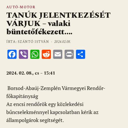
AUTÓ-MOTOR
TANÚK JELENTKEZÉSÉT
VÁRJUK – valaki
büntetőfékezett….
ÍRTA: SZÁNTÓ ISTVÁN ·
2024.02.08.
F
Vi
W
R
E
Pr
O
ac
b
h
e
m
in
ss
e
er
at
d
ai
t
za
2024. 02. 08., cs – 15:41
b
s
di
l
m
o
A
t
e
Borsod-Abaúj-Zemplén Vármegyei Rendőr-
főkapitányság
o
p
g
Az encsi rendőrök egy közlekedési
k
p
bűncselekménnyel kapcsolatban kérik az
állampolgárok segítségét.