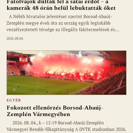
Fatolvajok dúlták fel a sátai erdőt – a
kamerák 48 órán belül lebuktatták őket
A Nébih hivatalos jelentései szerint Borsod-Abaúj-
Zemplén megye évek óta az ország egyik leginkább
veszélyeztetett térsége az illegális fakitermelések és…
2026.08.04.
EGYÉB
Fokozott ellenőrzés Borsod-Abaúj-
Zemplén Vármegyében
2026. 08. 04., k – 15:19 Borsod-Abaúj-Zemplén
Vármegyei Rendőr-főkapitányság A DVTK stadionban 2026.