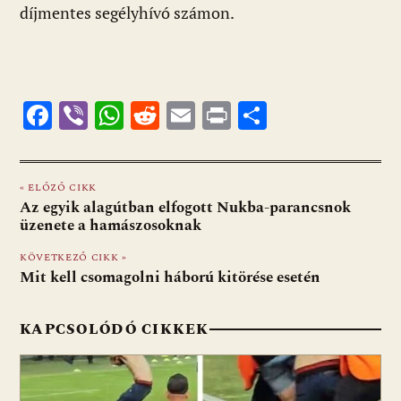
díjmentes segélyhívó számon.
F
Vi
W
R
E
Pr
O
ac
b
h
e
m
in
ss
e
er
at
d
ai
t
za
« ELŐZŐ CIKK
b
s
di
l
m
Az egyik alagútban elfogott Nukba-parancsnok
o
A
t
e
üzenete a hamászosoknak
o
p
g
KÖVETKEZŐ CIKK »
Mit kell csomagolni háború kitörése esetén
k
p
KAPCSOLÓDÓ CIKKEK