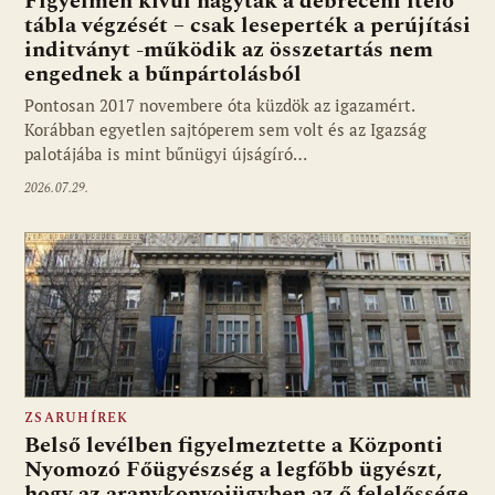
Figyelmen kívül hagyták a debreceni ítélő
tábla végzését – csak leseperték a perújítási
inditványt -működik az összetartás nem
engednek a bűnpártolásból
Pontosan 2017 novembere óta küzdök az igazamért.
Korábban egyetlen sajtóperem sem volt és az Igazság
palotájába is mint bűnügyi újságíró…
2026.07.29.
ZSARUHÍREK
Belső levélben figyelmeztette a Központi
Nyomozó Főügyészség a legfőbb ügyészt,
hogy az aranykonvojügyben az ő felelőssége