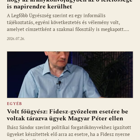
is napirendre kerülhet
A Legfőbb Ügyészség szerint ez egy informális
tájékoztatás, egyéni következtetés és vélemény volt,
amelyet címzettként a szakmai főosztály is megkapott.…
2026.07.26.
EGYÉB
Volt főügyész: Fidesz-győzelem esetére be
voltak tárazva ügyek Magyar Péter ellen
Ihász Sándor szerint politikai forgatókönyvekhez igazított
ügyeket készítettek elő arra az esetre, ha a Fidesz nyerne