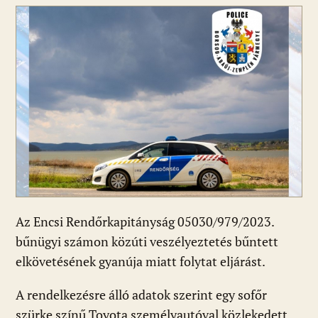
Az Encsi Rendőrkapitányság 05030/979/2023.
bűnügyi számon közúti veszélyeztetés bűntett
elkövetésének gyanúja miatt folytat eljárást.
A rendelkezésre álló adatok szerint egy sofőr
szürke színű Toyota személyautóval közlekedett