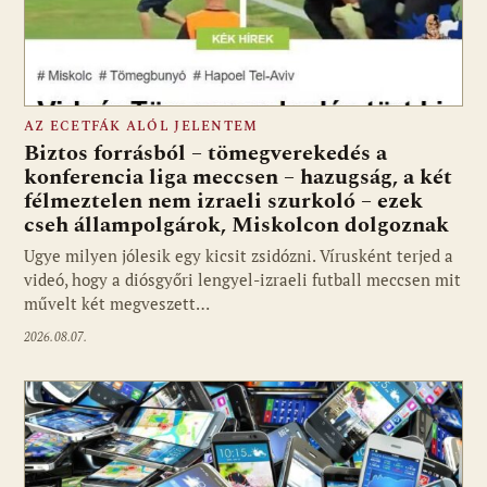
AZ ECETFÁK ALÓL JELENTEM
Biztos forrásból – tömegverekedés a
konferencia liga meccsen – hazugság, a két
félmeztelen nem izraeli szurkoló – ezek
cseh állampolgárok, Miskolcon dolgoznak
Ugye milyen jólesik egy kicsit zsidózni. Vírusként terjed a
videó, hogy a diósgyőri lengyel-izraeli futball meccsen mit
művelt két megveszett…
2026.08.07.