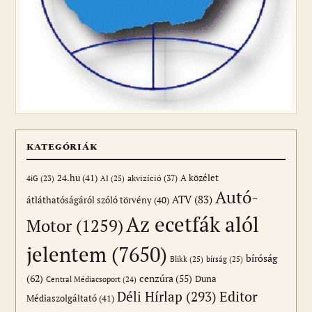
KATEGÓRIÁK
24.hu
(41)
akvizíció
(37)
A közélet
AI
(25)
4iG
(23)
Autó-
ATV
(83)
átláthatóságáról szóló törvény
(40)
Az ecetfák alól
Motor
(1259)
jelentem
(7650)
bíróság
Blikk
(25)
bírság
(25)
(62)
cenzúra
(55)
Duna
Central Médiacsoport
(24)
Editor
Déli Hírlap
(293)
Médiaszolgáltató
(41)