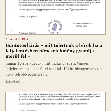
ZSARUHÍREK
Büntetőeljárás – mit tehetnek a bírók ha a
feljelentésben bűncselekmény gyanúja
merül fel –
Immár 10 éve küzdök mint malac a jégen. Minden
feljelentésem süket fülekre talál. Hiába bizonyosodott be,
hogy felsőbb parancsra ,…
2026.08.03.