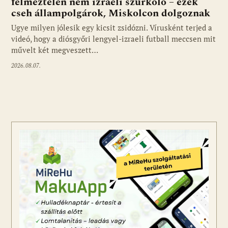
félmeztelen nem izraeli szurkoló – ezek
cseh állampolgárok, Miskolcon dolgoznak
Ugye milyen jólesik egy kicsit zsidózni. Vírusként terjed a
videó, hogy a diósgyőri lengyel-izraeli futball meccsen mit
művelt két megveszett…
2026.08.07.