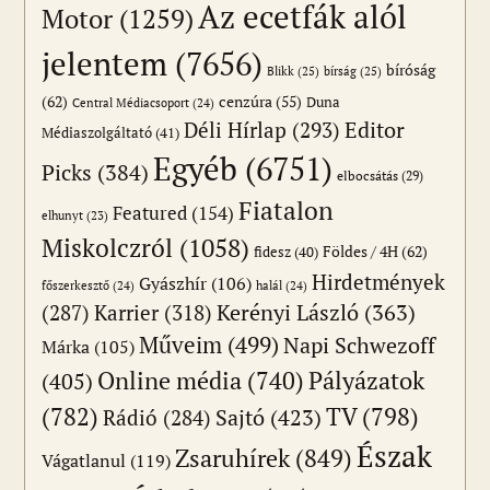
Az ecetfák alól
Motor
(1259)
jelentem
(7656)
bíróság
Blikk
(25)
bírság
(25)
(62)
cenzúra
(55)
Duna
Central Médiacsoport
(24)
Editor
Déli Hírlap
(293)
Médiaszolgáltató
(41)
Egyéb
(6751)
Picks
(384)
elbocsátás
(29)
Fiatalon
Featured
(154)
elhunyt
(23)
Miskolczról
(1058)
Földes / 4H
(62)
fidesz
(40)
Hirdetmények
Gyászhír
(106)
főszerkesztő
(24)
halál
(24)
(287)
Karrier
(318)
Kerényi László
(363)
Műveim
(499)
Napi Schwezoff
Márka
(105)
Online média
(740)
Pályázatok
(405)
(782)
TV
(798)
Sajtó
(423)
Rádió
(284)
Észak
Zsaruhírek
(849)
Vágatlanul
(119)