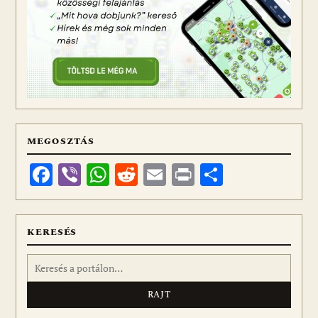
MEGOSZTÁS
Facebook
Viber
WhatsApp
Reddit
Email
Print
Ossza
meg
KERESÉS
Keresés: