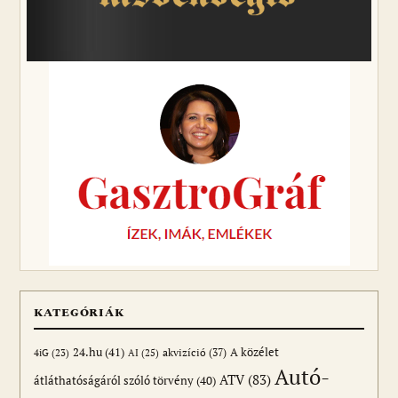
KATEGÓRIÁK
24.hu
(41)
akvizíció
(37)
A közélet
AI
(25)
4iG
(23)
Autó-
ATV
(83)
átláthatóságáról szóló törvény
(40)