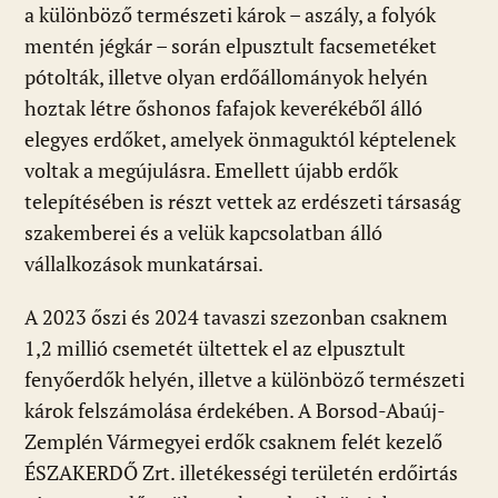
a különböző természeti károk – aszály, a folyók
mentén jégkár – során elpusztult facsemetéket
pótolták, illetve olyan erdőállományok helyén
hoztak létre őshonos fafajok keverékéből álló
elegyes erdőket, amelyek önmaguktól képtelenek
voltak a megújulásra. Emellett újabb erdők
telepítésében is részt vettek az erdészeti társaság
szakemberei és a velük kapcsolatban álló
vállalkozások munkatársai.
A 2023 őszi és 2024 tavaszi szezonban csaknem
1,2 millió csemetét ültettek el az elpusztult
fenyőerdők helyén, illetve a különböző természeti
károk felszámolása érdekében. A Borsod-Abaúj-
Zemplén Vármegyei erdők csaknem felét kezelő
ÉSZAKERDŐ Zrt. illetékességi területén erdőirtás