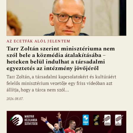
AZ ECETFÁK ALÓL JELENTEM
Tarr Zoltán szerint minisztériuma nem
szól bele a közmédia átalakításába –
heteken belül indulhat a társadalmi
Fotó: media1.hu
egyeztetés az intézmény jövőjéről
Tarr Zoltán, a társadalmi kapcsolatokért és kultúráért
felelős minisztérium vezetője egy friss videóban azt
állítja, hogy a tárca nem szól…
2026.08.07.