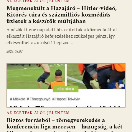
AZ ECETFÁK ALÓL JELENTEM
Megmenekült a Hazajáró – Hitler-videó,
Kitörés-túra és százmilliós közmédiás
üzletek a készítők múltjában
Fotó: media1.hu
A nézők kilenc nap alatt biztosították a közmédia által
elkaszált Hazajáró befejezéséhez szükséges pénzt, így
elkészülhet az utolsó 11 epizód.…
2026.08.07.
AZ ECETFÁK ALÓL JELENTEM
Biztos forrásból – tömegverekedés a
konferencia liga meccsen – hazugság, a két