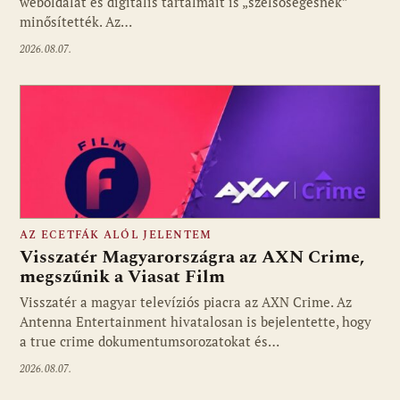
weboldalát és digitális tartalmait is „szélsőségesnek”
minősítették. Az…
2026.08.07.
AZ ECETFÁK ALÓL JELENTEM
Visszatér Magyarországra az AXN Crime,
megszűnik a Viasat Film
Visszatér a magyar televíziós piacra az AXN Crime. Az
Fotó: media1.hu
Antenna Entertainment hivatalosan is bejelentette, hogy
a true crime dokumentumsorozatokat és…
2026.08.07.