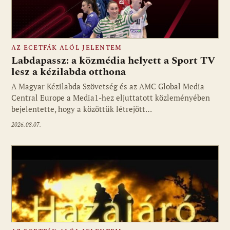
AZ ECETFÁK ALÓL JELENTEM
Labdapassz: a közmédia helyett a Sport TV
lesz a kézilabda otthona
A Magyar Kézilabda Szövetség és az AMC Global Media
Fotó: media1.hu
Central Europe a Media1-hez eljuttatott közleményében
bejelentette, hogy a közöttük létrejött…
2026.08.07.