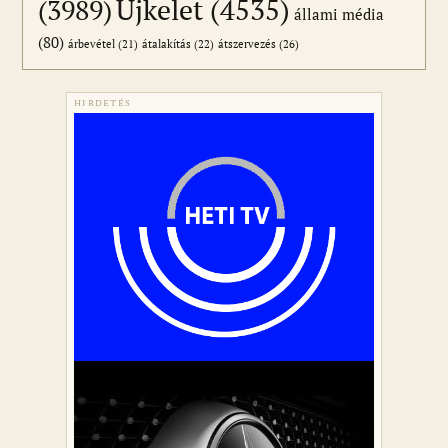
Újkelet
(4535)
(3989)
állami média
(80)
átszervezés
(26)
árbevétel
(21)
átalakítás
(22)
HIRDETÉS