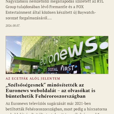
Nagyszabású nemzetközi megállapodás született az RTL
Group tulajdonában lévő Fremantle és a FOX
Fotó: media1.hu
Entertainment által közösen készített új Baywatch-
sorozat forgalmazásáról.…
2026.08.07.
AZ ECETFÁK ALÓL JELENTEM
„Szélsőségesnek” minősítették az
Euronews weboldalát – az olvasókat is
büntethetik Fehéroroszországban
Fotó: media1.hu
Az Euronews televíziós sugárzását már 2021-ben
betiltották Fehéroroszországban, most pedig a hírcsatorna