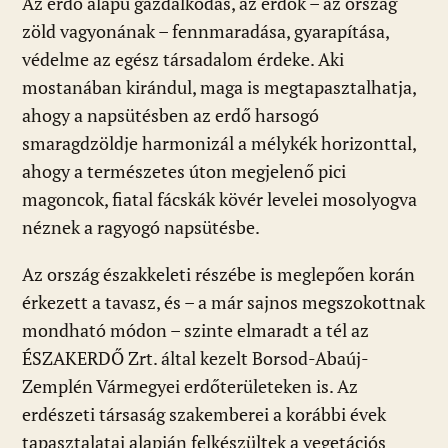
Az erdő alapú gazdálkodás, az erdők – az ország
zöld vagyonának – fennmaradása, gyarapítása,
védelme az egész társadalom érdeke. Aki
mostanában kirándul, maga is megtapasztalhatja,
ahogy a napsütésben az erdő harsogó
smaragdzöldje harmonizál a mélykék horizonttal,
ahogy a természetes úton megjelenő pici
magoncok, fiatal fácskák kövér levelei mosolyogva
néznek a ragyogó napsütésbe.
Az ország északkeleti részébe is meglepően korán
érkezett a tavasz, és – a már sajnos megszokottnak
mondható módon – szinte elmaradt a tél az
ÉSZAKERDŐ Zrt. által kezelt Borsod-Abaúj-
Zemplén Vármegyei erdőterületeken is. Az
erdészeti társaság szakemberei a korábbi évek
tapasztalatai alapján felkészültek a vegetációs