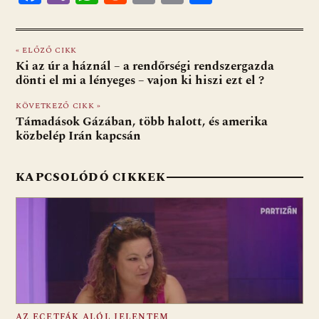
ac
b
h
e
m
in
ss
e
er
at
d
ai
t
za
« ELŐZŐ CIKK
b
s
di
l
m
Ki az úr a háznál – a rendőrségi rendszergazda
o
A
t
e
dönti el mi a lényeges – vajon ki hiszi ezt el ?
o
p
g
KÖVETKEZŐ CIKK »
Támadások Gázában, több halott, és amerika
k
p
közbelép Irán kapcsán
KAPCSOLÓDÓ CIKKEK
AZ ECETFÁK ALÓL JELENTEM