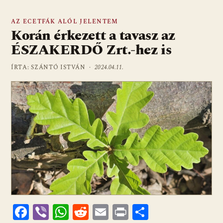
AZ ECETFÁK ALÓL JELENTEM
Korán érkezett a tavasz az
ÉSZAKERDŐ Zrt.-hez is
ÍRTA: SZÁNTÓ ISTVÁN ·
2024.04.11.
F
Vi
W
R
E
Pr
O