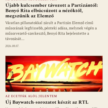
Újabb kulcsember távozott a Partizántól:
Benyó Rita elbúcsúzott a nézőktől,
megszűnik az Elemző
Fotó: media1.hu
Váratlan pillanatokkal zárult a Partizán Elemző című
műsorának legfrissebb, pénteki adása, melynek végén a
műsorvezető-szerkesztő, Benyó Rita bejelentette a
távozását…
2026.08.07.
AZ ECETFÁK ALÓL JELENTEM
Új Baywatch-sorozatot készít az RTL