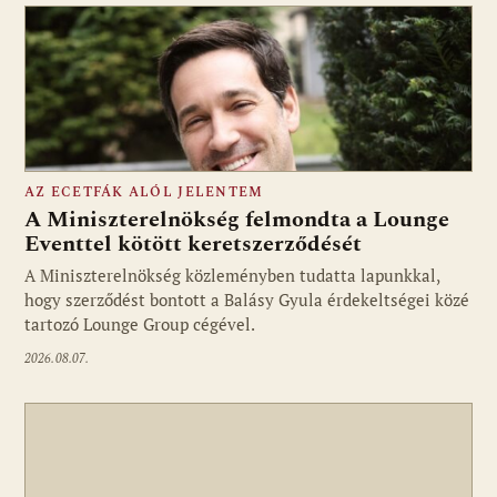
AZ ECETFÁK ALÓL JELENTEM
A Miniszterelnökség felmondta a Lounge
Eventtel kötött keretszerződését
A Miniszterelnökség közleményben tudatta lapunkkal,
Fotó: media1.hu
hogy szerződést bontott a Balásy Gyula érdekeltségei közé
tartozó Lounge Group cégével.
2026.08.07.