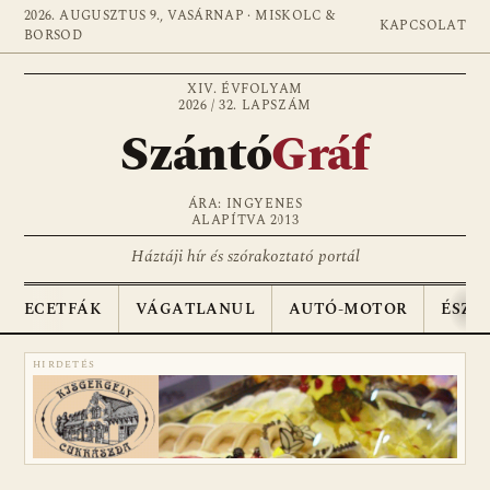
2026. AUGUSZTUS 9., VASÁRNAP · MISKOLC &
KAPCSOLAT
BORSOD
XIV. ÉVFOLYAM
2026 / 32. LAPSZÁM
Szántó
Gráf
ÁRA: INGYENES
ALAPÍTVA 2013
Háztáji hír és szórakoztató portál
ECETFÁK
VÁGATLANUL
AUTÓ-MOTOR
ÉSZA
HIRDETÉS