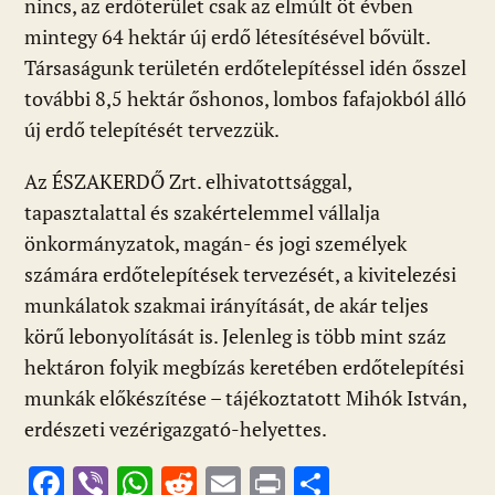
nincs, az erdőterület csak az elmúlt öt évben
mintegy 64 hektár új erdő létesítésével bővült.
Társaságunk területén erdőtelepítéssel idén ősszel
további 8,5 hektár őshonos, lombos fafajokból álló
új erdő telepítését tervezzük.
Az ÉSZAKERDŐ Zrt. elhivatottsággal,
tapasztalattal és szakértelemmel vállalja
önkormányzatok, magán- és jogi személyek
számára erdőtelepítések tervezését, a kivitelezési
munkálatok szakmai irányítását, de akár teljes
körű lebonyolítását is. Jelenleg is több mint száz
hektáron folyik megbízás keretében erdőtelepítési
munkák előkészítése – tájékoztatott Mihók István,
erdészeti vezérigazgató-helyettes.
F
Vi
W
R
E
Pr
O