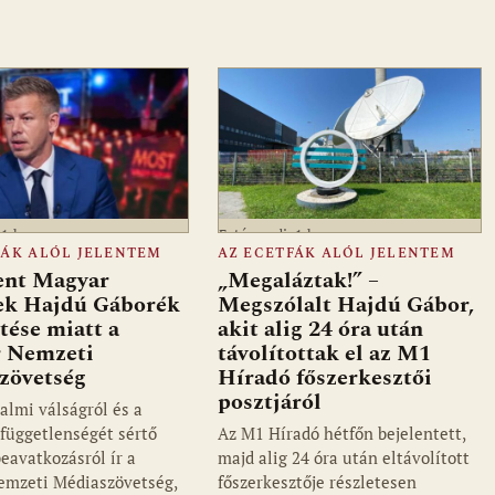
a1.hu
Fotó: media1.hu
FÁK ALÓL JELENTEM
AZ ECETFÁK ALÓL JELENTEM
nt Magyar
„Megaláztak!” –
ek Hajdú Gáborék
Megszólalt Hajdú Gábor,
tése miatt a
akit alig 24 óra után
 Nemzeti
távolítottak el az M1
zövetség
Híradó főszerkesztői
posztjáról
almi válságról és a
függetlenségét sértő
Az M1 Híradó hétfőn bejelentett,
beavatkozásról ír a
majd alig 24 óra után eltávolított
emzeti Médiaszövetség,
főszerkesztője részletesen