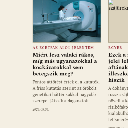
AZ ECETFÁK ALÓL JELENTEM
EGYÉB
Miért lesz valaki rákos,
Ezek a 
míg más ugyanazokkal a
jelei l
kockázatokkal sem
aftának
betegszik meg?
illeszk
hiszik
Fontos áttörést értek el a kutatók.
A friss kutatás szerint az örökölt
A dohányz
genetikai háttér sokkal nagyobb
rossz szá
szerepet játszik a daganatok…
növeli a k
rizikófakt
2026.08.06.
kialakulha
felismer