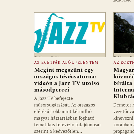
2026.08.06.
Fotó: media1.hu
Fotó: medi
AZ ECETFÁK ALÓL JELENTEM
AZ ECET
Megint megszűnt egy
Magyar 
országos tévécsatorna:
közméd
videón a Jazz TV utolsó
bírálta
másodpercei
Interna
Klubrá
A Jazz TV befejezte
műsorsugárzását. Az országos
Demeter Á
elérésű, több mint kétmillió
vezetői v
magyar háztartásban fogható
kinevezni
tematikus televízió tulajdonosai
korábban 
szerint a kedvezőtlen…
propagan