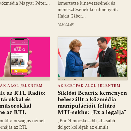
 közmédia Magyar Péter…
ismertette kinevezésének és
menesztésének körülményeit.
Hajdú Gábor…
2026.08.05.
a1.hu
Fotó: media1.hu
FÁK ALÓL JELENTEM
AZ ECETFÁK ALÓL JELENTEM
lt az RTL Radio:
Siklósi Beatrix keményen
ztárokkal és
beleszállt a közmédia
 műsorokkal
manipulációit feltáró
ene az RTL
MTI-sekbe: „Ez a legalja”
ionálta országos német
„Ennél mocskosabb, aljasabb
ornáját az RTL
dolgot kollégák az elmúlt