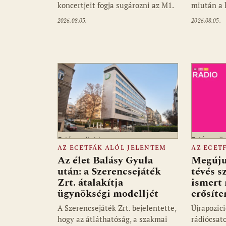
koncertjeit fogja sugározni az M1.
miután a
2026.08.05.
2026.08.05.
Fotó: media1.hu
Fotó: medi
AZ ECETFÁK ALÓL JELENTEM
AZ ECET
Az élet Balásy Gyula
Megúju
után: a Szerencsejáték
tévés s
Zrt. átalakítja
ismert
ügynökségi modelljét
erősít
A Szerencsejáték Zrt. bejelentette,
Újrapozic
hogy az átláthatóság, a szakmai
rádiócsat