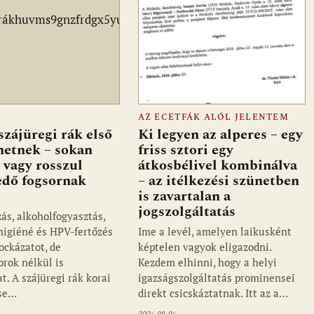
AZ ECETFÁK ALÓL JELENTEM
szájüregi rák első
Ki legyen az alperes – egy
ehetnek – sokan
friss sztori egy
 vagy rosszul
átkosbélivel kombinálva
edő fogsornak
– az itélkezési szünetben
is zavartalan a
jogszolgáltatás
ás, alkoholfogyasztás,
jhigiéné és HPV-fertőzés
Ime a levél, amelyen laikusként
ockázatot, de
képtelen vagyok eligazodni.
orok nélkül is
Kezdem elhinni, hogy a helyi
t. A szájüregi rák korai
igazságszolgáltatás prominensei
ése…
direkt csicskáztatnak. Itt az a…