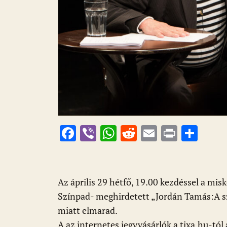
F
Vi
W
R
E
Pr
O
ac
b
h
e
m
in
ss
e
er
at
d
ai
t
za
b
s
di
l
m
Az április 29 hétfő, 19.00 kezdéssel a m
o
A
t
e
Színpad- meghirdetett „Jordán Tamás:A sz
o
p
g
miatt elmarad.
A az internetes jegyvásárlók a tixa.hu-tól