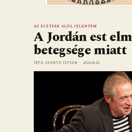
AZ ECETFÁK ALÓL JELENTEM
A Jordán est elm
betegsége miatt
ÍRTA: SZÁNTÓ ISTVÁN ·
2024.04.26.