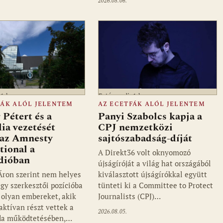
2026.08.06.
a1.hu
Fotó: media1.hu
FÁK ALÓL JELENTEM
AZ ECETFÁK ALÓL JELENTEM
Pétert és a
Panyi Szabolcs kapja a
ia vezetését
CPJ nemzetközi
 az Amnesty
sajtószabadság-díját
tional a
A Direkt36 volt oknyomozó
dióban
újságíróját a világ hat országából
ron szerint nem helyes
kiválasztott újságírókkal együtt
agy szerkesztői pozícióba
tünteti ki a Committee to Protect
 olyan embereket, akik
Journalists (CPJ)…
aktívan részt vettek a
2026.08.05.
da működtetésében,…