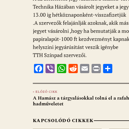
k
p
Technika Házában vásárolt jegyeket a jegy
13.00 ig hétköznaponként-visszafizetjük
.A szervezők felajánlják azoknak, akik m
jegyet vásárolni ,hogy ha bemutatják a mos
papiralapút-1000 ft kezdvezményt kapnak
helyszini jegyárúsitást veszik igénybe
TTH Színpad szervezői.
F
Vi
W
R
E
Pr
O
ac
b
h
e
m
in
ss
e
er
at
d
ai
t
za
« ELŐZŐ CIKK
b
s
di
l
m
A Hamász a tárgyalásokkal tolná el a rafah
o
A
t
e
hadműveletet
o
p
g
KAPCSOLÓDÓ CIKKEK
k
p