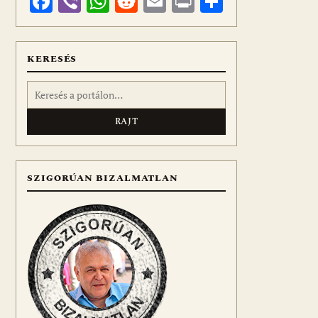
Facebook
Viber
WhatsApp
Reddit
Email
Print
Ossza
meg
KERESÉS
Keresés:
SZIGORÚAN BIZALMATLAN