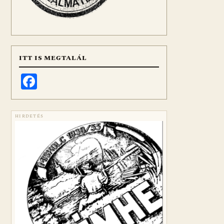
ITT IS MEGTALÁL
Facebook
HIRDETÉS