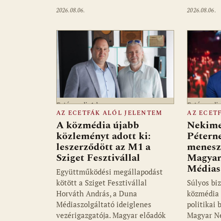
2026.08.06.
2026.08.06.
Fotó: media1.hu
Fotó: medi
AZ ECETFÁK ALÓL JELENTEM
AZ ECET
A közmédia újabb
Nekime
közleményt adott ki:
Pétern
leszerződött az M1 a
menesz
Sziget Fesztivállal
Magyar
Médias
Együttműködési megállapodást
kötött a Sziget Fesztivállal
Súlyos biz
Horváth András, a Duna
közmédia 
Médiaszolgáltató ideiglenes
politikai 
vezérigazgatója. Magyar előadók
Magyar N