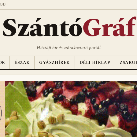
SOD
Szántó
Gráf
Háztáji hír és szórakoztató portál
OR
ÉSZAK
GYÁSZHÍREK
DÉLI HÍRLAP
ZSARU