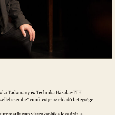
iskolci Tudomány és Technika Házába-TTH
éllel szembe” cimű estje az előadó betegsége
 automatikusan visszakapják a jegy árát, a