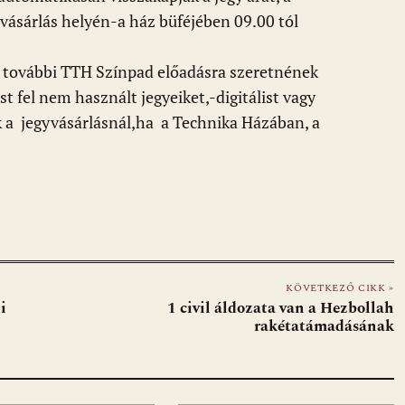
vásárlás helyén-a ház büféjében 09.00 tól
ás további TTH Színpad előadásra szeretnének
t fel nem használt jegyeiket,-digitálist vagy
 a jegyvásárlásnál,ha a Technika Házában, a
KÖVETKEZŐ CIKK »
i
1 civil áldozata van a Hezbollah
rakétatámadásának