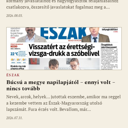
kormány javaslataihoz és nagyfogyasztók felajánlásaihoz
csatlakozva, összesítő javaslatokat fogalmaz meg a…
2026.08.03.
ÉSZAK
Búcsú a megye napilapjától – ennyi volt –
nincs tovább
Nevek, arcok, helyek… jutottak eszembe, amikor ma reggel
a kezembe vettem az Észak-Magyarország utolsó
lapszámát. Fura érzés volt. Bevallom, már…
2026.07.31.