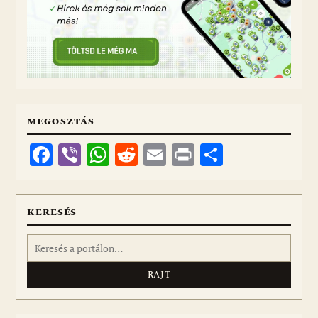
MEGOSZTÁS
Facebook
Viber
WhatsApp
Reddit
Email
Print
Ossza
meg
KERESÉS
Keresés: