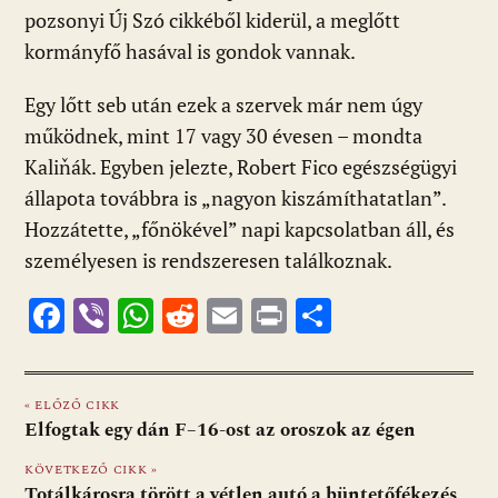
pozsonyi Új Szó cikkéből kiderül, a meglőtt
kormányfő hasával is gondok vannak.
Egy lőtt seb után ezek a szervek már nem úgy
működnek, mint 17 vagy 30 évesen – mondta
Kaliňák. Egyben jelezte, Robert Fico egészségügyi
állapota továbbra is „nagyon kiszámíthatatlan”.
Hozzátette, „főnökével” napi kapcsolatban áll, és
személyesen is rendszeresen találkoznak.
F
Vi
W
R
E
Pr
O
ac
b
h
e
m
in
ss
e
er
at
d
ai
t
za
« ELŐZŐ CIKK
b
s
di
l
m
Elfogtak egy dán F–16-ost az oroszok az égen
o
A
t
e
KÖVETKEZŐ CIKK »
o
p
g
Totálkárosra törött a vétlen autó a büntetőfékezés