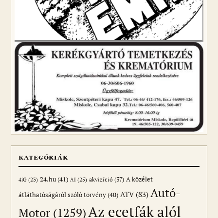
KATEGÓRIÁK
24.hu
(41)
akvizíció
(37)
A közélet
AI
(25)
4iG
(23)
Autó-
ATV
(83)
átláthatóságáról szóló törvény
(40)
Az ecetfák alól
Motor
(1259)