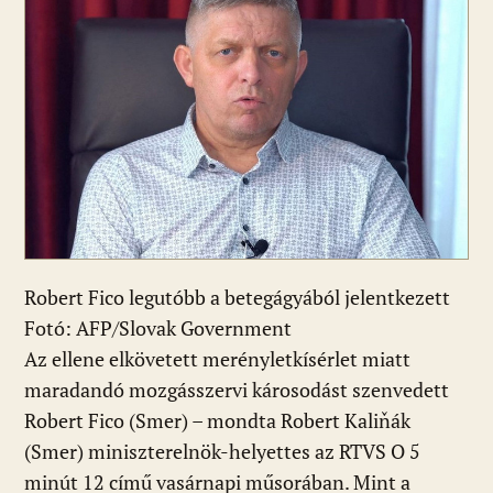
Robert Fico legutóbb a betegágyából jelentkezett
Fotó: AFP/Slovak Government
Az ellene elkövetett merényletkísérlet miatt
maradandó mozgásszervi károsodást szenvedett
Robert Fico (Smer) – mondta Robert Kaliňák
(Smer) miniszterelnök-helyettes az RTVS O 5
minút 12 című vasárnapi műsorában. Mint a