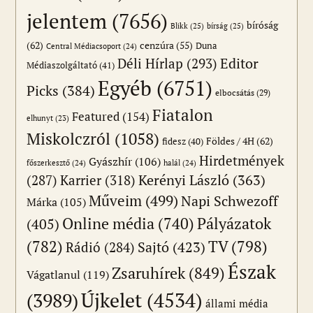
jelentem
(7656)
bíróság
Blikk
(25)
bírság
(25)
(62)
cenzúra
(55)
Duna
Central Médiacsoport
(24)
Editor
Déli Hírlap
(293)
Médiaszolgáltató
(41)
Egyéb
(6751)
Picks
(384)
elbocsátás
(29)
Fiatalon
Featured
(154)
elhunyt
(23)
Miskolczról
(1058)
Földes / 4H
(62)
fidesz
(40)
Hirdetmények
Gyászhír
(106)
főszerkesztő
(24)
halál
(24)
(287)
Karrier
(318)
Kerényi László
(363)
Műveim
(499)
Napi Schwezoff
Márka
(105)
Online média
(740)
Pályázatok
(405)
(782)
TV
(798)
Sajtó
(423)
Rádió
(284)
Észak
Zsaruhírek
(849)
Vágatlanul
(119)
Újkelet
(4534)
(3989)
állami média