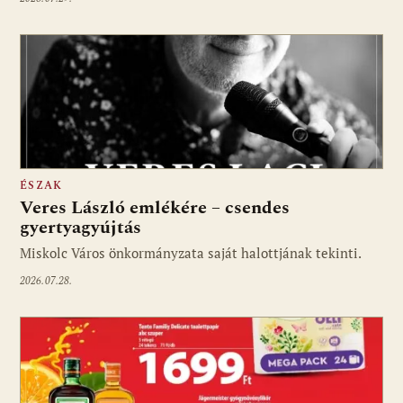
ÉSZAK
Veres László emlékére – csendes
gyertyagyújtás
Miskolc Város önkormányzata saját halottjának tekinti.
2026.07.28.