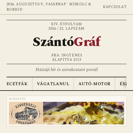
2026. AUGUSZTUS 9., VASÁRNAP · MISKOLC &
KAPCSOLAT
BORSOD
XIV. ÉVFOLYAM
2026 / 32. LAPSZÁM
Szántó
Gráf
ÁRA: INGYENES
ALAPÍTVA 2013
Háztáji hír és szórakoztató portál
ECETFÁK
VÁGATLANUL
AUTÓ-MOTOR
ÉSZA
HIRDETÉS