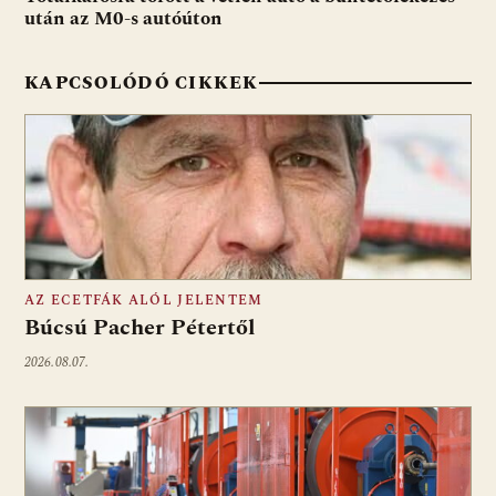
után az M0-s autóúton
k
p
KAPCSOLÓDÓ CIKKEK
AZ ECETFÁK ALÓL JELENTEM
Búcsú Pacher Pétertől
2026.08.07.