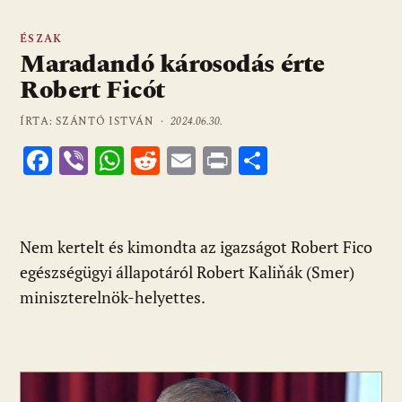
ÉSZAK
Maradandó károsodás érte
Robert Ficót
ÍRTA: SZÁNTÓ ISTVÁN ·
2024.06.30.
F
Vi
W
R
E
Pr
O
ac
b
h
e
m
in
ss
e
er
at
d
ai
t
za
b
s
di
l
m
Nem kertelt és kimondta az igazságot Robert Fico
o
A
t
e
egészségügyi állapotáról Robert Kaliňák (Smer)
o
p
g
miniszterelnök-helyettes.
k
p