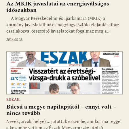
Az MKIK javaslatai az energiaválságos
időszakban
A Magyar Kereskedelmi és Iparkamara (MKIK) a
kormány javaslataihoz és nagyfogyasztók felajánlásaihoz
csatlakozva, összesítő javaslatokat fogalmaz meg a…
2026.08.03.
ÉSZAK
Búcsú a megye napilapjától – ennyi volt –
nincs tovább
Nevek, arcok, helyek… jutottak eszembe, amikor ma reggel
a kezembe vettem az Észak-Magyarország utolsó