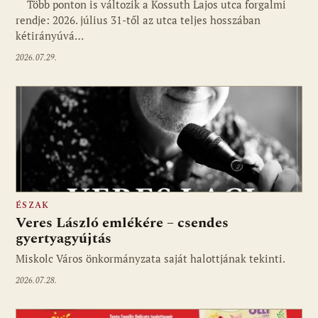
Több ponton is változik a Kossuth Lajos utca forgalmi
rendje: 2026. július 31-től az utca teljes hosszában
kétirányúvá…
2026.07.29.
ÉSZAK
Veres László emlékére – csendes
gyertyagyújtás
Miskolc Város önkormányzata saját halottjának tekinti.
2026.07.28.