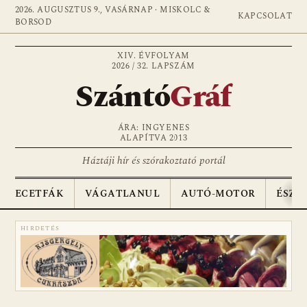
2026. AUGUSZTUS 9., VASÁRNAP · MISKOLC &
KAPCSOLAT
BORSOD
XIV. ÉVFOLYAM
2026 / 32. LAPSZÁM
Szántó
Gráf
ÁRA: INGYENES
ALAPÍTVA 2013
Háztáji hír és szórakoztató portál
ECETFÁK
VÁGATLANUL
AUTÓ-MOTOR
ÉSZA
HIRDETÉS