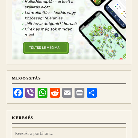
MEGOSZTÁS
Facebook
Viber
WhatsApp
Reddit
Email
Print
Ossza
meg
KERESÉS
Keresés: