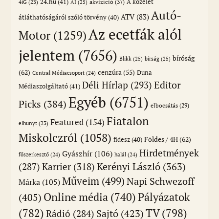
24.hu
(41)
akvizíció
(37)
A közélet
AI
(25)
4iG
(23)
Autó-
ATV
(83)
átláthatóságáról szóló törvény
(40)
Az ecetfák alól
Motor
(1259)
jelentem
(7656)
bíróság
Blikk
(25)
bírság
(25)
(62)
cenzúra
(55)
Duna
Central Médiacsoport
(24)
Editor
Déli Hírlap
(293)
Médiaszolgáltató
(41)
Egyéb
(6751)
Picks
(384)
elbocsátás
(29)
Fiatalon
Featured
(154)
elhunyt
(23)
Miskolczról
(1058)
Földes / 4H
(62)
fidesz
(40)
Hirdetmények
Gyászhír
(106)
főszerkesztő
(24)
halál
(24)
(287)
Karrier
(318)
Kerényi László
(363)
Műveim
(499)
Napi Schwezoff
Márka
(105)
Online média
(740)
Pályázatok
(405)
(782)
TV
(798)
Sajtó
(423)
Rádió
(284)