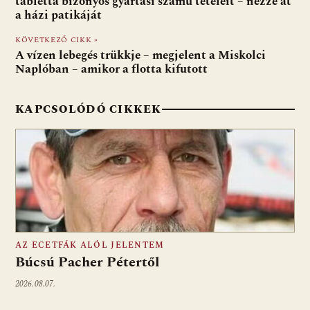
o
A
t
e
tabletta bizonyos gyártási számú tételeit – nézze át
a házi patikáját
o
p
g
KÖVETKEZŐ CIKK »
k
p
A vízen lebegés trükkje – megjelent a Miskolci
Naplóban – amikor a flotta kifutott
KAPCSOLÓDÓ CIKKEK
AZ ECETFÁK ALÓL JELENTEM
Búcsú Pacher Pétertől
2026.08.07.