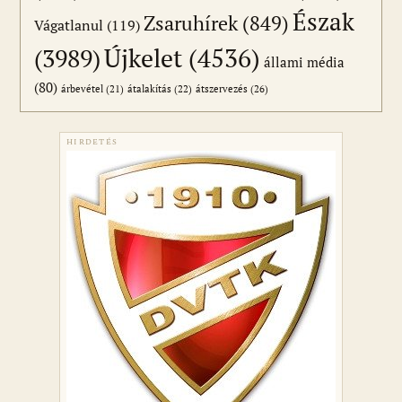
Észak
Zsaruhírek
(849)
Vágatlanul
(119)
Újkelet
(4536)
(3989)
állami média
(80)
átszervezés
(26)
árbevétel
(21)
átalakítás
(22)
HIRDETÉS