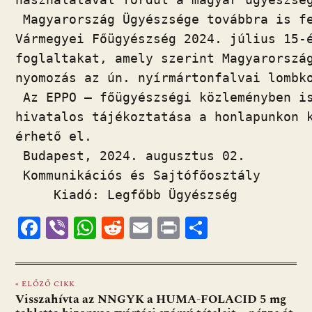
 Magyarország Ügyészsége továbbra is fe
Vármegyei Főügyészség 2024. július 15-é
foglaltakat, amely szerint Magyarország
nyomozás az ún. nyírmártonfalvai lombko
 Az EPPO – főügyészségi közleményben is
hivatalos tájékoztatása a honlapunkon k
érhető el.

 Budapest, 2024. augusztus 02.

 Kommunikációs és Sajtófőosztály

     Kiadó: Legfőbb Ügyészség
F
Vi
W
R
E
Pr
O
ac
b
h
e
m
in
ss
e
er
at
d
ai
t
za
« ELŐZŐ CIKK
b
s
di
l
m
Visszahívta az NNGYK a HUMA-FOLACID 5 mg