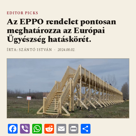
EDITOR PICKS
Az EPPO rendelet pontosan
meghatározza az Európai
Ügyészség hatáskörét.
ÍRTA: SZÁNTÓ ISTVÁN ·
2024.08.02.
F
Vi
W
R
E
Pr
O