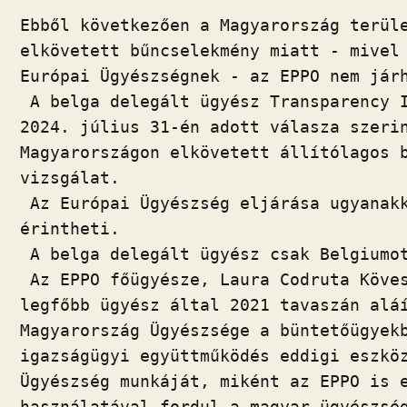
ac
b
h
e
m
in
ss
Ebből következően a Magyarország terüle
e
er
at
d
ai
t
za
elkövetett bűncselekmény miatt - mivel 
b
s
di
l
m
Európai Ügyészségnek - az EPPO nem járh
o
A
t
e
 A belga delegált ügyész Transparency I
o
p
g
2024. július 31-én adott válasza szerin
k
p
Magyarországon elkövetett állítólagos b
vizsgálat.

 Az Európai Ügyészség eljárása ugyanakk
érintheti.

 A belga delegált ügyész csak Belgiumot
 Az EPPO főügyésze, Laura Codruta Köves
legfőbb ügyész által 2021 tavaszán aláí
Magyarország Ügyészsége a büntetőügyekb
igazságügyi együttműködés eddigi eszköz
Ügyészség munkáját, miként az EPPO is e
használatával fordul a magyar ügyészség