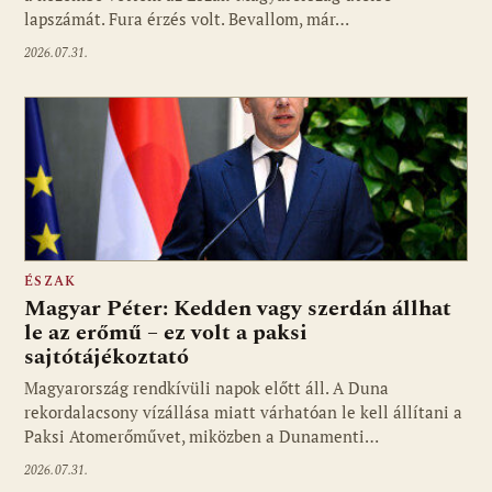
lapszámát. Fura érzés volt. Bevallom, már…
2026.07.31.
ÉSZAK
Magyar Péter: Kedden vagy szerdán állhat
le az erőmű – ez volt a paksi
sajtótájékoztató
Magyarország rendkívüli napok előtt áll. A Duna
rekordalacsony vízállása miatt várhatóan le kell állítani a
Paksi Atomerőművet, miközben a Dunamenti…
2026.07.31.