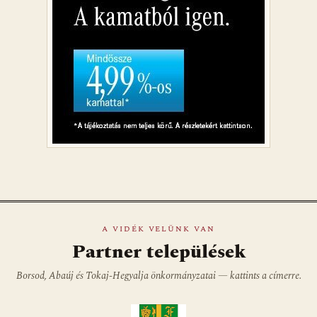
A VIDÉK VELÜNK VAN
Partner települések
Borsod, Abaúj és Tokaj-Hegyalja önkormányzatai — kattints a címerre.