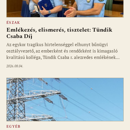
ÉSZAK
Emlékezés, elismerés, tisztelet: Tündik
Csaba Díj
Az egykor tragikus hirtelenséggel elhunyt bűnügyi
osztályvezető, az emberként és rendőrként is kimagasló
kvalitású kolléga, Tündik Csaba r. alezredes emlékének…
2026.08.04.
EGYÉB