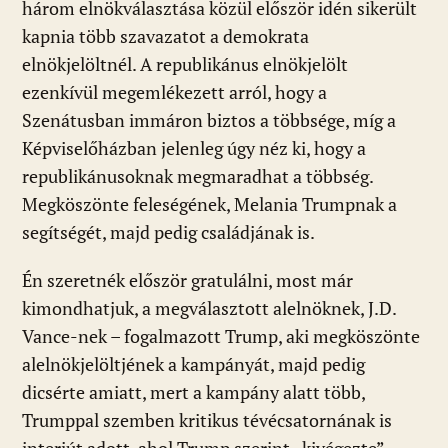
három elnökválasztása közül először idén sikerült
kapnia több szavazatot a demokrata
elnökjelöltnél. A republikánus elnökjelölt
ezenkívül megemlékezett arról, hogy a
Szenátusban immáron biztos a többsége, míg a
Képviselőházban jelenleg úgy néz ki, hogy a
republikánusoknak megmaradhat a többség.
Megköszönte feleségének, Melania Trumpnak a
segítségét, majd pedig családjának is.
Én szeretnék először gratulálni, most már
kimondhatjuk, a megválasztott alelnöknek, J.D.
Vance-nek – fogalmazott Trump, aki megköszönte
alelnökjelöltjének a kampányát, majd pedig
dicsérte amiatt, mert a kampány alatt több,
Trumppal szemben kritikus tévécsatornának is