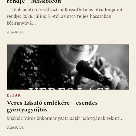
rendje – Miskolcon
Több ponton is változik a Kossuth Lajos utca forgalmi
rendje: 2026. július 31-től az utca teljes hosszában
kétirányúvá…
2026.07.29.
ÉSZAK
Veres László emlékére – csendes
gyertyagyújtás
Miskolc Város önkormányzata saját halottjának tekinti.
2026.07.28.