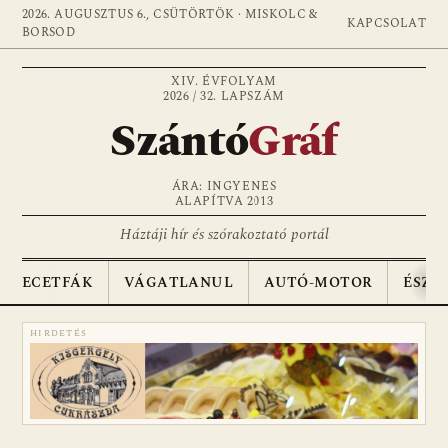
2026. AUGUSZTUS 6., CSÜTÖRTÖK · MISKOLC &
KAPCSOLAT
BORSOD
XIV. ÉVFOLYAM
2026 / 32. LAPSZÁM
Szántó
Gráf
ÁRA: INGYENES
ALAPÍTVA 2013
Háztáji hír és szórakoztató portál
ECETFÁK
VÁGATLANUL
AUTÓ-MOTOR
ÉSZA
HIRDETÉS