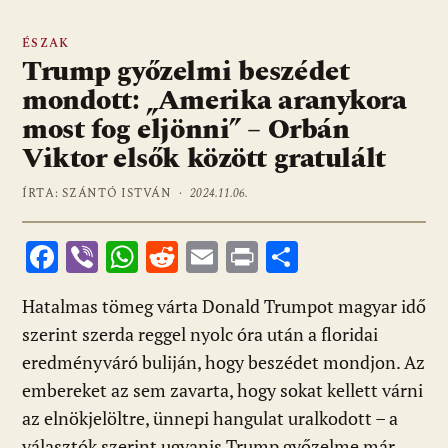
ÉSZAK
Trump győzelmi beszédet
mondott: „Amerika aranykora
most fog eljönni” – Orbán
Viktor elsők között gratulált
ÍRTA: SZÁNTÓ ISTVÁN ·
2024.11.06.
F
Vi
W
R
E
Pr
O
ac
b
h
e
m
in
ss
Hatalmas tömeg várta Donald Trumpot magyar idő
e
er
at
d
ai
t
za
szerint szerda reggel nyolc óra után a floridai
b
s
di
l
m
eredményváró buliján, hogy beszédet mondjon. Az
o
A
t
e
embereket az sem zavarta, hogy sokat kellett várni
o
p
g
az elnökjelöltre, ünnepi hangulat uralkodott – a
választók szerint ugyanis Trump győzelme már