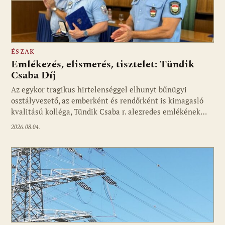
ÉSZAK
Emlékezés, elismerés, tisztelet: Tündik
Csaba Díj
Az egykor tragikus hirtelenséggel elhunyt bűnügyi
osztályvezető, az emberként és rendőrként is kimagasló
kvalitású kolléga, Tündik Csaba r. alezredes emlékének…
2026.08.04.