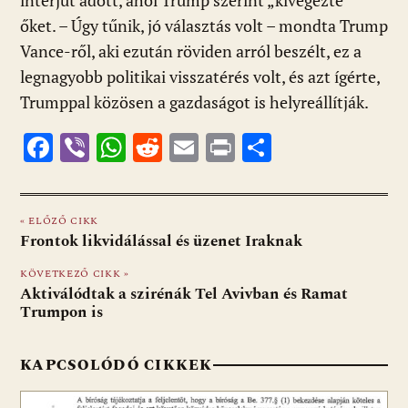
interjút adott, ahol Trump szerint „kivégezte”
őket. – Úgy tűnik, jó választás volt – mondta Trump
Vance-ről, aki ezután röviden arról beszélt, ez a
legnagyobb politikai visszatérés volt, és azt ígérte,
Trumppal közösen a gazdaságot is helyreállítják.
F
Vi
W
R
E
Pr
O
ac
b
h
e
m
in
ss
e
er
at
d
ai
t
za
« ELŐZŐ CIKK
b
s
di
l
m
Frontok likvidálással és üzenet Iraknak
o
A
t
e
KÖVETKEZŐ CIKK »
o
p
g
Aktiválódtak a szirénák Tel Avivban és Ramat
Trumpon is
k
p
KAPCSOLÓDÓ CIKKEK