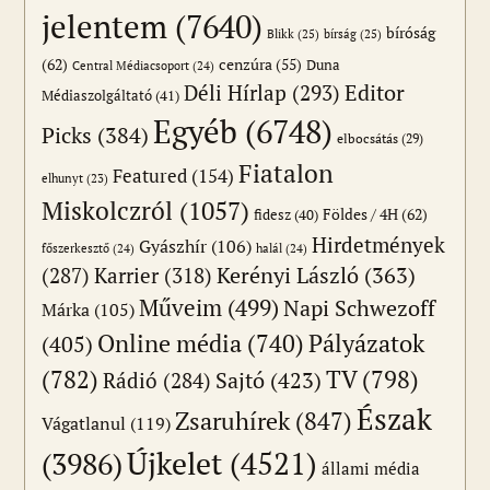
jelentem
(7640)
bíróság
Blikk
(25)
bírság
(25)
(62)
cenzúra
(55)
Duna
Central Médiacsoport
(24)
Editor
Déli Hírlap
(293)
Médiaszolgáltató
(41)
Egyéb
(6748)
Picks
(384)
elbocsátás
(29)
Fiatalon
Featured
(154)
elhunyt
(23)
Miskolczról
(1057)
Földes / 4H
(62)
fidesz
(40)
Hirdetmények
Gyászhír
(106)
főszerkesztő
(24)
halál
(24)
(287)
Karrier
(318)
Kerényi László
(363)
Műveim
(499)
Napi Schwezoff
Márka
(105)
Online média
(740)
Pályázatok
(405)
(782)
TV
(798)
Sajtó
(423)
Rádió
(284)
Észak
Zsaruhírek
(847)
Vágatlanul
(119)
Újkelet
(4521)
(3986)
állami média