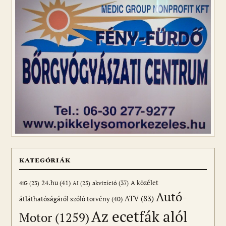
KATEGÓRIÁK
24.hu
(41)
akvizíció
(37)
A közélet
AI
(25)
4iG
(23)
Autó-
ATV
(83)
átláthatóságáról szóló törvény
(40)
Az ecetfák alól
Motor
(1259)