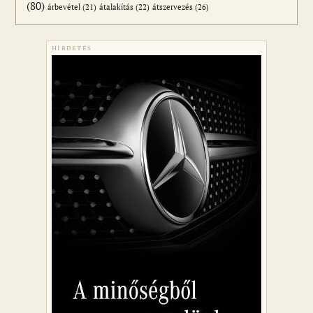
(80)
átszervezés
(26)
árbevétel
(21)
átalakítás
(22)
HIRDETÉS