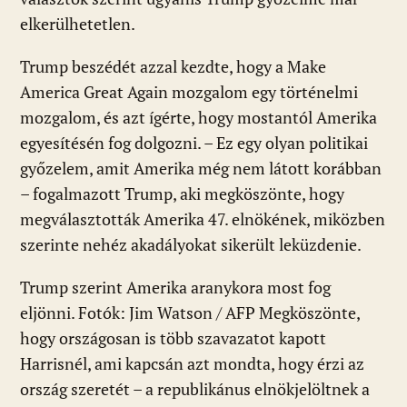
k
p
elkerülhetetlen.
Trump beszédét azzal kezdte, hogy a Make
America Great Again mozgalom egy történelmi
mozgalom, és azt ígérte, hogy mostantól Amerika
egyesítésén fog dolgozni. – Ez egy olyan politikai
győzelem, amit Amerika még nem látott korábban
– fogalmazott Trump, aki megköszönte, hogy
megválasztották Amerika 47. elnökének, miközben
szerinte nehéz akadályokat sikerült leküzdenie.
Trump szerint Amerika aranykora most fog
eljönni. Fotók: Jim Watson / AFP Megköszönte,
hogy országosan is több szavazatot kapott
Harrisnél, ami kapcsán azt mondta, hogy érzi az
ország szeretét – a republikánus elnökjelöltnek a