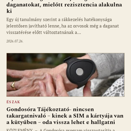
daganatokat, mielőtt rezisztencia alakulna
ki
Egy új tanulmány szerint a rákkezelés hatékonysága
jelentősen javítható lenne, ha az orvosok még a daganat
visszatérése előtt változtatnának a…
2026.07.26.
ÉSZAK
Gondosóra Tájékoztató- nincsen
takargatnivaló – kinek a SIM a kártyája van
a kütyűben – oda vissza lehet e hallgatni
KÖZLEMÉNY – A Gondosóra program visszautasítja a