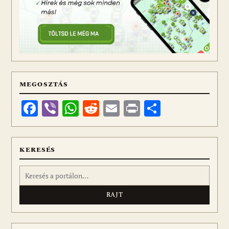
MEGOSZTÁS
Facebook
Viber
WhatsApp
Reddit
Email
Print
Ossza
meg
KERESÉS
Keresés: