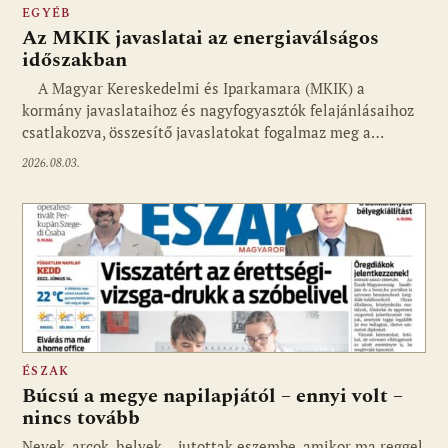
EGYÉB
Az MKIK javaslatai az energiaválságos
időszakban
A Magyar Kereskedelmi és Iparkamara (MKIK) a
kormány javaslataihoz és nagyfogyasztók felajánlásaihoz
csatlakozva, összesítő javaslatokat fogalmaz meg a…
2026.08.03.
ÉSZAK
Búcsú a megye napilapjától – ennyi volt –
nincs tovább
Nevek, arcok, helyek… jutottak eszembe, amikor ma reggel