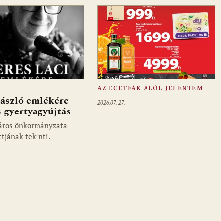
AZ ECETFÁK ALÓL JELENTEM
ászló emlékére –
2026.07.27.
 gyertyagyújtás
áros önkormányzata
ttjának tekinti.