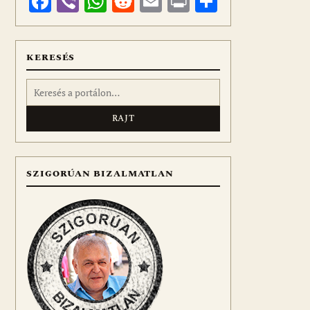
Facebook
Viber
WhatsApp
Reddit
Email
Print
Ossza
meg
KERESÉS
Keresés:
SZIGORÚAN BIZALMATLAN