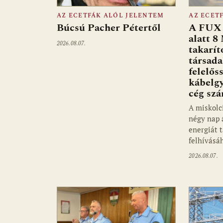
AZ ECETFÁK ALÓL JELENTEM
AZ ECET
Búcsú Pacher Pétertől
A FUX 
alatt 8
2026.08.07.
takarít
társad
felelős
kábelgy
cég sz
A miskolc
négy nap 
energiát 
felhívásá
2026.08.07.