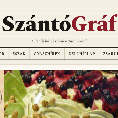
D
Szántó
Gráf
Háztáji hír és szórakoztató portál
OR
ÉSZAK
GYÁSZHÍREK
DÉLI HÍRLAP
ZSARU