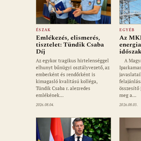
ÉSZAK
EGYÉB
Emlékezés, elismerés,
Az MKIK
tisztelet: Tündik Csaba
energia
Díj
idősza
Az egykor tragikus hirtelenséggel
A Magyar
elhunyt bűnügyi osztályvezető, az
Iparkamar
emberként és rendőrként is
javaslata
kimagasló kvalitású kolléga,
felajánlás
Tündik Csaba r. alezredes
összesítő
emlékének…
meg a…
2026.08.04.
2026.08.03.