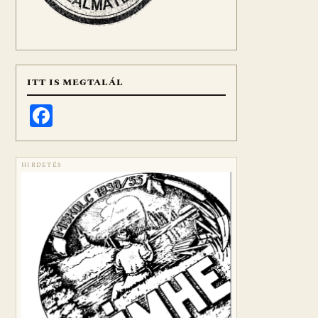
ITT IS MEGTALÁL
Facebook
HIRDETÉS