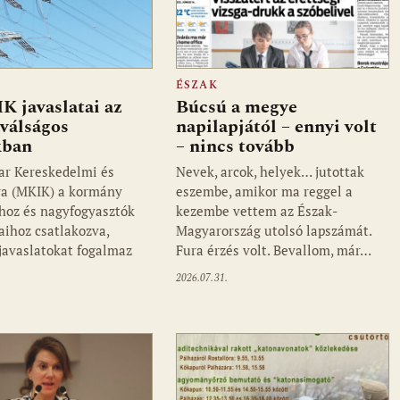
ÉSZAK
 javaslatai az
Búcsú a megye
válságos
napilapjától – ennyi volt
kban
– nincs tovább
 Kereskedelmi és
Nevek, arcok, helyek… jutottak
a (MKIK) a kormány
eszembe, amikor ma reggel a
ihoz és nagyfogyasztók
kezembe vettem az Észak-
aihoz csatlakozva,
Magyarország utolsó lapszámát.
 javaslatokat fogalmaz
Fura érzés volt. Bevallom, már…
2026.07.31.