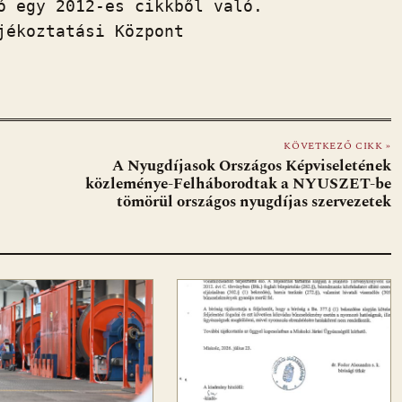
ó egy 2012-es cikkből való.

KÖVETKEZŐ CIKK »
A Nyugdíjasok Országos Képviseletének
közleménye-Felháborodtak a NYUSZET-be
tömörül országos nyugdíjas szervezetek