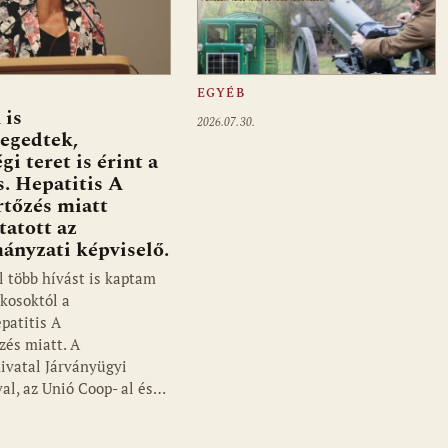
EGYÉB
 is
2026.07.30.
egedtek,
gi teret is érint a
s. Hepatitis A
rtőzés miatt
tatott az
ányzati képviselő.
l több hívást is kaptam
akosoktól a
patitis A
zés miatt. A
vatal Járványügyi
al, az Unió Coop- al és…