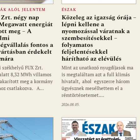
FÁK ALÓL JELENTEM
ÉSZAK
Zrt. négy nap
Közeleg az igazság órája –
 Megawatt energiát
lépni kellene a
ott meg – A
nyomozással váratnak a
almi
szembesítésekkel –
ségvállalás fontos a
folyamatos
ártásban érdekelt
feljelentésekkel
ámára
hárítható az elévülés
i székhelyű FUX Zrt.
Mint az unatkozó nyugdíjasok ma
alatt 8,32 MWh villamos
is megtaláltam azt a full klimás
takarított meg a kormány
hivatalt, ahol egyszerre három
hoz csatlakozva. A…
ügyésznek mesélhettem el a
rémtörténetemet.…
2026.08.05.