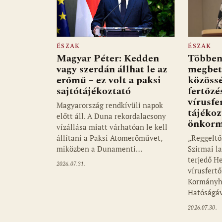
ÉSZAK
ÉSZAK
Magyar Péter: Kedden
Többen
vagy szerdán állhat le az
megbet
erőmű – ez volt a paksi
közössé
sajtótájékoztató
fertőzé
vírusfe
Magyarország rendkívüli napok
tájékoz
előtt áll. A Duna rekordalacsony
önkorm
vízállása miatt várhatóan le kell
állítani a Paksi Atomerőművet,
„Reggeltő
miközben a Dunamenti…
Szirmai l
terjedő He
2026.07.31.
vírusfertő
Kormányhi
Hatóságáv
2026.07.30.