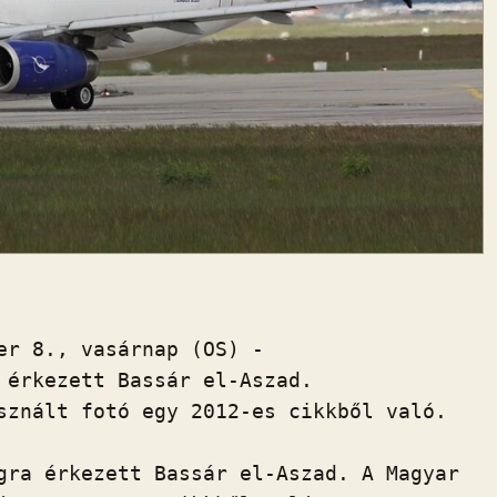
er 8., vasárnap (OS) -

 érkezett Bassár el-Aszad.

sznált fotó egy 2012-es cikkből való.

gra érkezett Bassár el-Aszad. A Magyar
