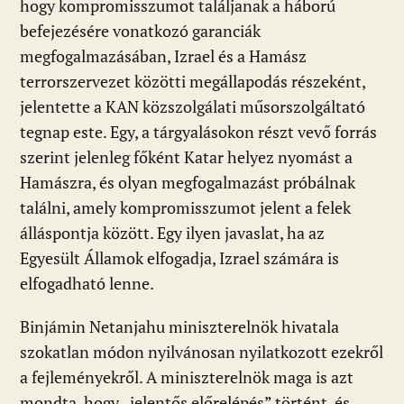
hogy kompromisszumot találjanak a háború
befejezésére vonatkozó garanciák
megfogalmazásában, Izrael és a Hamász
terrorszervezet közötti megállapodás részeként,
jelentette a KAN közszolgálati műsorszolgáltató
tegnap este. Egy, a tárgyalásokon részt vevő forrás
szerint jelenleg főként Katar helyez nyomást a
Hamászra, és olyan megfogalmazást próbálnak
találni, amely kompromisszumot jelent a felek
álláspontja között. Egy ilyen javaslat, ha az
Egyesült Államok elfogadja, Izrael számára is
elfogadható lenne.
Binjámin Netanjahu miniszterelnök hivatala
szokatlan módon nyilvánosan nyilatkozott ezekről
a fejleményekről. A miniszterelnök maga is azt
mondta, hogy „jelentős előrelépés” történt, és