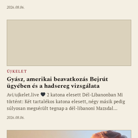
2026.08.06.
ÚJKELET
Gyász, amerikai beavatkozás Bejrút
ügyében és a hadsereg vizsgálata
Avi/ujkelet.live
2 katona elesett Dél-Libanonban Mi
történt: Két tartalékos katona elesett, négy másik pedig
súlyosan megsérült tegnap a dél-libanoni Mazsdal…
2026.08.06.