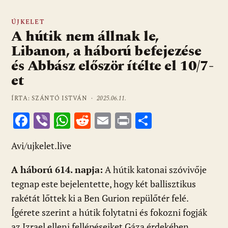
ÚJKELET
A hútik nem állnak le,
Libanon, a háború befejezése
és Abbász először ítélte el 10/7-
et
ÍRTA: SZÁNTÓ ISTVÁN ·
2025.06.11.
F
Vi
W
R
E
Pr
O
ac
b
h
e
m
in
ss
Avi/ujkelet.live
e
er
at
d
ai
t
za
b
s
di
l
m
A háború 614. napja:
A hútik katonai szóvivője
o
A
t
e
tegnap este bejelentette, hogy két ballisztikus
o
p
g
rakétát lőttek ki a Ben Gurion repülőtér felé.
Ígérete szerint a hútik folytatni és fokozni fogják
k
p
az Izrael elleni fellépéseiket Gáza érdekében.