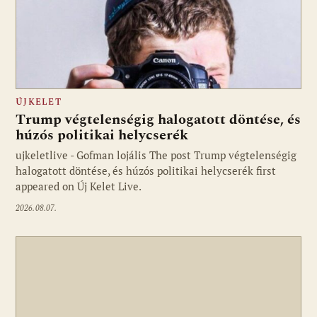
ÚJKELET
Trump végtelenségig halogatott döntése, és
húzós politikai helycserék
ujkeletlive - Gofman lojális The post Trump végtelenségig
Fotó: ujkelet.live
halogatott döntése, és húzós politikai helycserék first
appeared on Új Kelet Live.
2026.08.07.