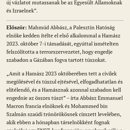
új vázlatot mutassanak be az Egyesült Államoknak
és Izraelnek”.
Először:
Mahmúd Abbász, a Palesztin Hatóság
elnöke kedden ítélte el első alkalommal a Hamász
2023. október 7-i támadását, egyúttal ismételten
felszólította a terrorszervezetet, hogy engedje
szabadon a Gázában fogva tartott túszokat.
„Amit a Hamász 2023 októberében tett a civilek
megölésével és túszul ejtésével, elfogadhatatlan és
elítélendő, és a Hamásznak azonnal szabadon kell
engednie az összes túszt” – írta Abbász Emmanuel
Macron francia elnöknek és Mohammed bin
Szalmán szaúdi trónörökösnek címzett levelében,
akik ebben a hónapban társelnökként fognak