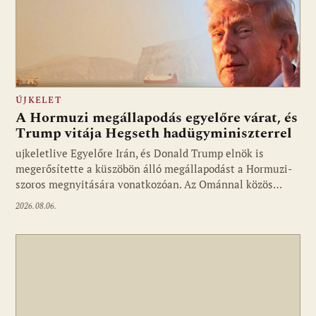
ÚJKELET
A Hormuzi megállapodás egyelőre várat, és
Trump vitája Hegseth hadügyminiszterrel
ujkeletlive Egyelőre Irán, és Donald Trump elnök is
Fotó: ujkelet.live
megerősítette a küszöbön álló megállapodást a Hormuzi-
szoros megnyitására vonatkozóan. Az Ománnal közös…
2026.08.06.