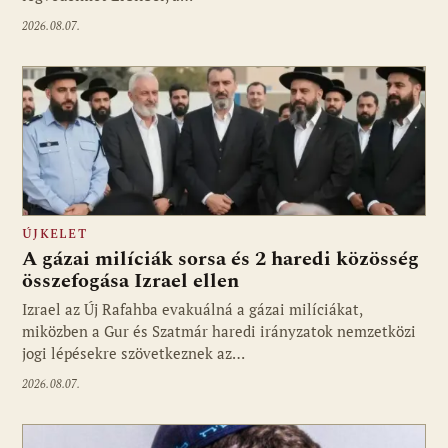
2026.08.07.
ÚJKELET
A gázai milíciák sorsa és 2 haredi közösség
összefogása Izrael ellen
Izrael az Új Rafahba evakuálná a gázai milíciákat,
miközben a Gur és Szatmár haredi irányzatok nemzetközi
jogi lépésekre szövetkeznek az…
2026.08.07.