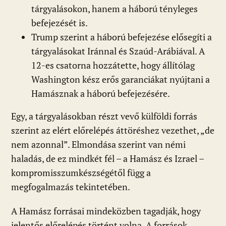
tárgyalásokon, hanem a háború tényleges
befejezését is.
Trump szerint a háború befejezése elősegíti a
tárgyalásokat Iránnal és Szaúd-Arábiával. A
12-es csatorna hozzátette, hogy állítólag
Washington kész erős garanciákat nyújtani a
Hamásznak a háború befejezésére.
Egy, a tárgyalásokban részt vevő külföldi forrás
szerint az elért előrelépés áttöréshez vezethet, „de
nem azonnal”. Elmondása szerint van némi
haladás, de ez mindkét fél – a Hamász és Izrael –
kompromisszumkészségétől függ a
megfogalmazás tekintetében.
A Hamász forrásai mindeközben tagadják, hogy
jelentős előrelépés történt volna. A források