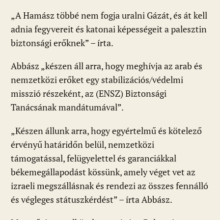
„A Hamász többé nem fogja uralni Gázát, és át kell
adnia fegyvereit és katonai képességeit a palesztin
biztonsági erőknek” – írta.
Abbász „készen áll arra, hogy meghívja az arab és
nemzetközi erőket egy stabilizációs/védelmi
misszió részeként, az (ENSZ) Biztonsági
Tanácsának mandátumával”.
„Készen állunk arra, hogy egyértelmű és kötelező
érvényű határidőn belül, nemzetközi
támogatással, felügyelettel és garanciákkal
békemegállapodást kössünk, amely véget vet az
izraeli megszállásnak és rendezi az összes fennálló
és végleges státuszkérdést” – írta Abbász.