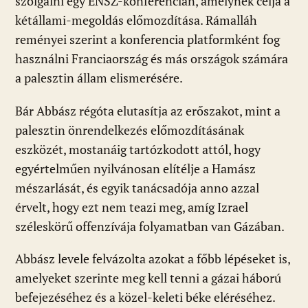
szolgálni egy ENSZ-konferencián, amelynek célja a
kétállami-megoldás előmozdítása. Rámalláh
reményei szerint a konferencia platformként fog
használni Franciaország és más országok számára
a palesztin állam elismerésére.
Bár Abbász régóta elutasítja az erőszakot, mint a
palesztin önrendelkezés előmozdításának
eszközét, mostanáig tartózkodott attól, hogy
egyértelműen nyilvánosan elítélje a Hamász
mészarlását, és egyik tanácsadója anno azzal
érvelt, hogy ezt nem teazi meg, amíg Izrael
széleskörű offenzívája folyamatban van Gázában.
Abbász levele felvázolta azokat a főbb lépéseket is,
amelyeket szerinte meg kell tenni a gázai háború
befejezéséhez és a közel-keleti béke eléréséhez.