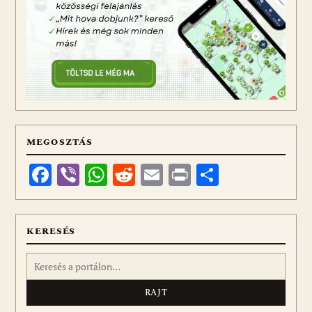
MEGOSZTÁS
Facebook
Viber
WhatsApp
Reddit
Email
Print
Ossza
meg
KERESÉS
Keresés: