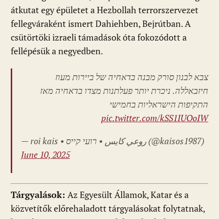
átkutat egy épületet a Hezbollah terrorszervezet
fellegváraként ismert Dahiehben, Bejrútban. A
csütörtöki izraeli támadások óta fokozódott a
fellépésük a negyedben.
צבא לבנון סורק מבנה בדאחיה של ביירות מעוז
חיזבאללה. ניכרת יותר פעלתנות מצדו בדאחיה מאז
התקיפות הישראליות בחמישי
pic.twitter.com/kSS1IUOoIW
— roi kais • روعي كايس • רועי קייס (@kaisos1987)
June 10, 2025
Tárgyalások:
Az Egyesült Államok, Katar és a
közvetítők előrehaladott tárgyalásokat folytatnak,