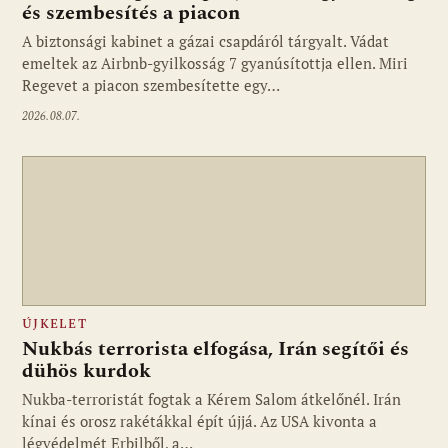
és szembesítés a piacon
A biztonsági kabinet a gázai csapdáról tárgyalt. Vádat
emeltek az Airbnb-gyilkosság 7 gyanúsítottja ellen. Miri
Regevet a piacon szembesítette egy…
2026.08.07.
ÚJKELET
Nukbás terrorista elfogása, Irán segítői és
dühös kurdok
Nukba-terroristát fogtak a Kérem Salom átkelőnél. Irán
kínai és orosz rakétákkal épít újjá. Az USA kivonta a
légvédelmét Erbilből, a…