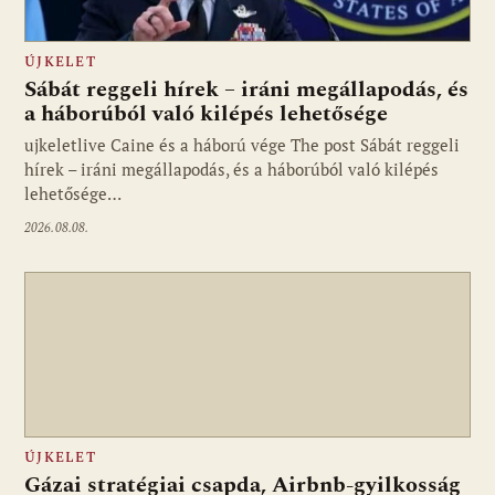
ÚJKELET
Sábát reggeli hírek – iráni megállapodás, és
a háborúból való kilépés lehetősége
ujkeletlive Caine és a háború vége The post Sábát reggeli
Fotó: ujkelet.live
hírek – iráni megállapodás, és a háborúból való kilépés
lehetősége…
2026.08.08.
ÚJKELET
Gázai stratégiai csapda, Airbnb-gyilkosság