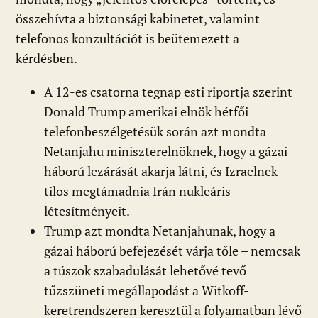
összehívta a biztonsági kabinetet, valamint
telefonos konzultációt is beütemezett a
kérdésben.
A 12-es csatorna tegnap esti riportja szerint
Donald Trump amerikai elnök hétfői
telefonbeszélgetésük során azt mondta
Netanjahu miniszterelnöknek, hogy a gázai
háború lezárását akarja látni, és Izraelnek
tilos megtámadnia Irán nukleáris
létesítményeit.
Trump azt mondta Netanjahunak, hogy a
gázai háború befejezését várja tőle – nemcsak
a túszok szabadulását lehetővé tevő
tűzszüneti megállapodást a Witkoff-
keretrendszeren keresztül a folyamatban lévő