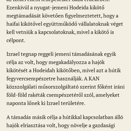
Ezenkívül a nyugat-jemeni Hodeida kikötő
megtámadását követően figyelmeztetett, hogy a
haifai kikötővel együttműködő vállalatoknak véget
kell vetniük a kapcsolatoknak, mivel a kikötő is
célpont.
Izrael tegnap reggeli jemeni támadásának egyik
célja az volt, hogy megakadályozza a hajók
kikötését a Hodeidah kikötőben, mivel azt a hútik
fegyvercsempészetre használják. A KAN
közszolgálati műsorszolgáltató szerint főként iráni
föld-föld rakéták csempészetéről szól, amelyeket
naponta lőnek ki Izrael területére.
A támadás másik célja a hútikkal kapcsolatban álló
hajók elriasztása volt, hogy növelje a gazdasági