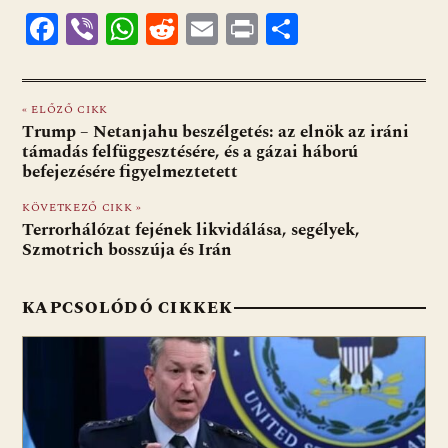
F
Vi
W
R
E
Pr
O
ac
b
h
e
m
in
ss
e
er
at
d
ai
t
za
« ELŐZŐ CIKK
b
s
di
l
m
Trump – Netanjahu beszélgetés: az elnök az iráni
o
A
t
e
támadás felfüggesztésére, és a gázai háború
befejezésére figyelmeztetett
o
p
g
KÖVETKEZŐ CIKK »
k
p
Terrorhálózat fejének likvidálása, segélyek,
Szmotrich bosszúja és Irán
KAPCSOLÓDÓ CIKKEK