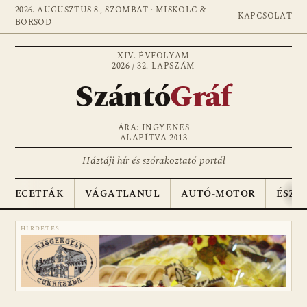
2026. AUGUSZTUS 8., SZOMBAT · MISKOLC &
KAPCSOLAT
BORSOD
XIV. ÉVFOLYAM
2026 / 32. LAPSZÁM
Szántó
Gráf
ÁRA: INGYENES
ALAPÍTVA 2013
Háztáji hír és szórakoztató portál
ECETFÁK
VÁGATLANUL
AUTÓ-MOTOR
ÉSZA
HIRDETÉS