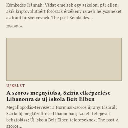
Kémkedés Iránnak: Vádat emeltek egy askeloni pár ellen,
akik kriptovalutáért fotóztak érzékeny izraeli helyszíneket
az iráni hírszerzésnek. The post Kémkedés…
2026.08.06.
ÚJKELET
A szoros megnyitása, Szíria elképzelése
Libanonra és új iskola Beit Elben
Megállapodás-tervezet a Hormuzi-szoros újranyitásáról;
Szíria új megközelítése Libanonban; Izraeli telepesek
behatolása; Új iskola Beit Elben telepeseknek. The post A
szoros…