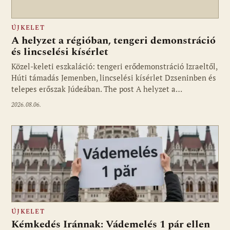
ÚJKELET
A helyzet a régióban, tengeri demonstráció
és lincselési kísérlet
Közel-keleti eszkaláció: tengeri erődemonstráció Izraeltől,
Húti támadás Jemenben, lincselési kísérlet Dzseninben és
telepes erőszak Júdeában. The post A helyzet a…
2026.08.06.
ÚJKELET
Kémkedés Iránnak: Vádemelés 1 pár ellen