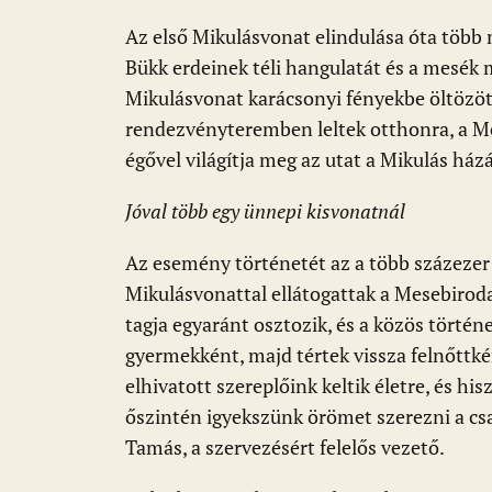
Az első Mikulásvonat elindulása óta több
Bükk erdeinek téli hangulatát és a mesék 
Mikulásvonat karácsonyi fényekbe öltözöt
rendezvényteremben leltek otthonra, a M
égővel világítja meg az utat a Mikulás ház
Jóval több egy ünnepi kisvonatnál
Az esemény történetét az a több százezer g
Mikulásvonattal ellátogattak a Mesebiro
tagja egyaránt osztozik, és a közös történe
gyermekként, majd tértek vissza felnőttké
elhivatott szereplőink keltik életre, és h
őszintén igyekszünk örömet szerezni a cs
Tamás, a szervezésért felelős vezető.