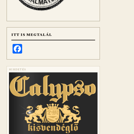
ITT IS MEGTALÁL
Facebook
HIRDETÉS