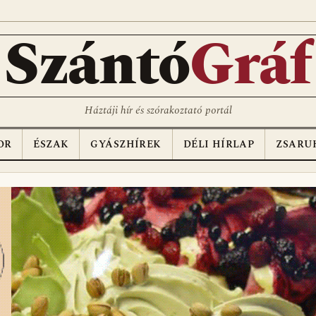
Szántó
Gráf
Háztáji hír és szórakoztató portál
OR
ÉSZAK
GYÁSZHÍREK
DÉLI HÍRLAP
ZSARU