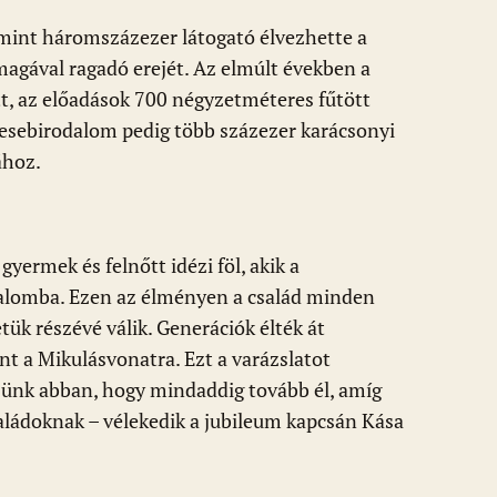
 mint háromszázezer látogató élvezhette a
magával ragadó erejét. Az elmúlt években a
t, az előadások 700 négyzetméteres fűtött
esebirodalom pedig több százezer karácsonyi
ához.
yermek és felnőtt idézi föl, akik a
dalomba. Ezen az élményen a család minden
tük részévé válik. Generációk élték át
nt a Mikulásvonatra. Ezt a varázslatot
iszünk abban, hogy mindaddig tovább él, amíg
aládoknak – vélekedik a jubileum kapcsán Kása