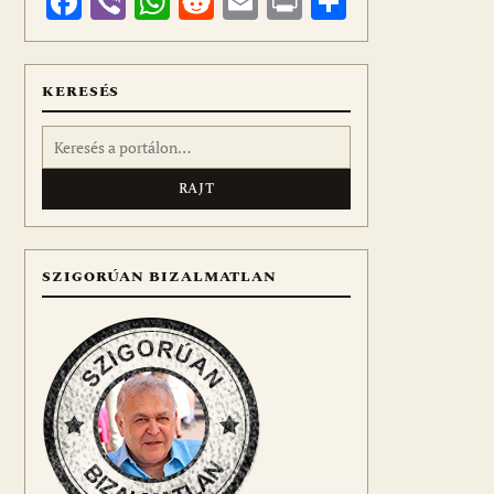
Facebook
Viber
WhatsApp
Reddit
Email
Print
Ossza
meg
KERESÉS
Keresés:
SZIGORÚAN BIZALMATLAN