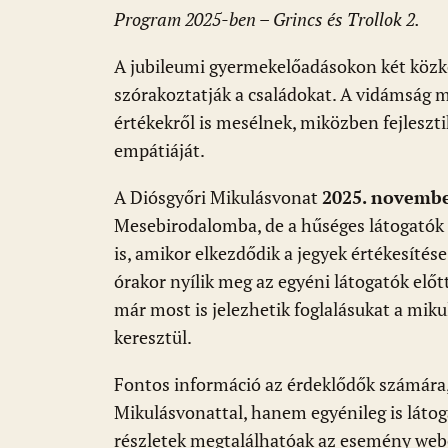
Program 2025-ben – Grincs és Trollok 2.
A jubileumi gyermekelőadásokon két közked
szórakoztatják a családokat. A vidámság 
értékekről is mesélnek, miközben fejleszti
empátiáját.
A Diósgyőri Mikulásvonat
2025. novembe
Mesebirodalomba, de a hűséges látogatók 
is, amikor elkezdődik a jegyek értékesítés
órakor nyílik meg az egyéni látogatók elő
már most is jelezhetik foglalásukat a mik
keresztül.
Fontos információ az érdeklődők számár
Mikulásvonattal, hanem egyénileg is látog
részletek megtalálhatóak az esemény web