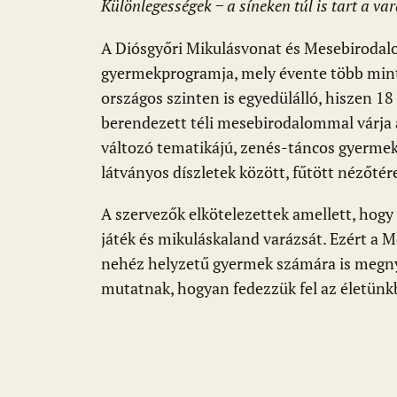
Különlegességek
− a síneken túl is tart a va
A Diósgyőri Mikulásvonat és Mesebirodal
gyermekprogramja, mely évente több mint
országos szinten is egyedülálló, hiszen 18
berendezett téli mesebirodalommal várja a
változó tematikájú, zenés-táncos gyermek
látványos díszletek között, fűtött nézőtér
A szervezők elkötelezettek amellett, hogy
játék és mikuláskaland varázsát. Ezért a M
nehéz helyzetű gyermek számára is megnyi
mutatnak, hogyan fedezzük fel az életünkb