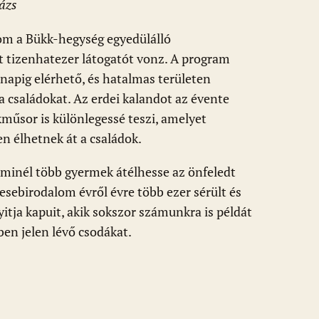
rázs
om a Bükk-hegység egyedülálló
 tizenhatezer látogatót vonz. A program
 napig elérhető, és hatalmas területen
 családokat. Az erdei kalandot az évente
műsor is különlegessé teszi, amelyet
en élhetnek át a családok.
 minél több gyermek átélhesse az önfeledt
esebirodalom évről évre több ezer sérült és
tja kapuit, akik sokszor számunkra is példát
en jelen lévő csodákat.