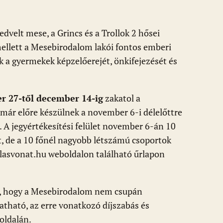
velt mese, a Grincs és a Trollok 2 hősei
mellett a Mesebirodalom lakói fontos emberi
k a gyermekek képzelőerejét, önkifejezését és
r 27-től december 14-ig
zakatol a
már előre készülnek a november 6-i délelőttre
e. A jegyértékesítési felület november 6-án 10
tt, de a 10 főnél nagyobb létszámú csoportok
ulasvonat.hu weboldalon található űrlapon
a, hogy a Mesebirodalom nem csupán
atható, az erre vonatkozó díjszabás és
oldalán.