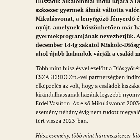
Huszadik alkalommal indul útjára a D
százezer gyermek álmát váltotta valór
Mikulásvonat, a lenyűgöző fényerdő és
nyújt, amelynek köszönhetően már ha
gyermekprogramjának nevezhetjük. A
december 14-ig zakatol Miskolc-Diósg
ahol újabb kalandok várják a család mi
Több mint húsz évvel ezelőtt a Diósgyőrért
ÉSZAKERDŐ Zrt.-vel partnerségben indítot
elképzelés az volt, hogy a családok kisza
kirándulhassanak hazánk legszebb nyomvon
Erdei Vasúton. Az első Mikulásvonat 2003
esemény néhány évig nem tudott megvalós
tért vissza 2023-ban.
Húsz esemény, több mint háromszázezer lát