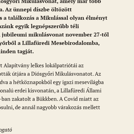
iósgyőri Mikulásvonat, amely már több
a. Az ünnepi díszbe öltözött
 a találkozás a Mikulással olyan élményt
zánk egyik legnépszerűbb téli
 jubileumi mikulásvonat november 27-től
yőrből a Lillafüredi Mesebirodalomba,
nden tagját.​
 Alapítvány lelkes lokálpatriótái az
ták útjára a Diósgyőri Mikulásvonatot. Az
kadva a hétköznapokból egy igazi mesevilágba
alú erdei kisvonatán, a Lillafüredi Állami
-ban zakatolt a Bükkben. A Covid miatt az
ulni, de annál nagyobb várakozás mellett
ogató