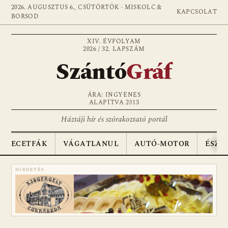
2026. AUGUSZTUS 6., CSÜTÖRTÖK · MISKOLC &
KAPCSOLAT
BORSOD
XIV. ÉVFOLYAM
2026 / 32. LAPSZÁM
Szántó
Gráf
ÁRA: INGYENES
ALAPÍTVA 2013
Háztáji hír és szórakoztató portál
ECETFÁK
VÁGATLANUL
AUTÓ-MOTOR
ÉSZA
HIRDETÉS