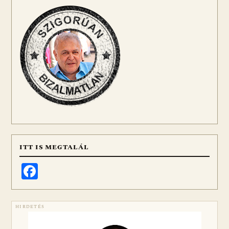
ITT IS MEGTALÁL
Facebook
HIRDETÉS