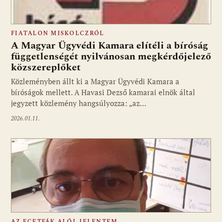
FIATALON MISKOLCZRÓL
A Magyar Ügyvédi Kamara elítéli a bíróság
függetlenségét nyilvánosan megkérdőjelező
közszereplőket
Közleményben állt ki a Magyar Ügyvédi Kamara a
bíróságok mellett. A Havasi Dezső kamarai elnök által
jegyzett közlemény hangsúlyozza: „az…
2026.01.11.
AZ ECETFÁK ALÓL JELENTEM