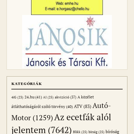
KATEGÓRIÁK
24.hu
(41)
akvizíció
(37)
A közélet
AI
(25)
4iG
(23)
Autó-
ATV
(83)
átláthatóságáról szóló törvény
(40)
Az ecetfák alól
Motor
(1259)
jelentem
(7642)
bíróság
Blikk
(25)
bírság
(25)