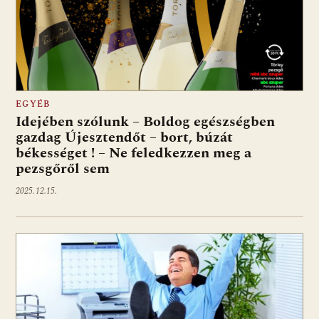
EGYÉB
Idejében szólunk – Boldog egészségben
gazdag Újesztendőt – bort, búzát
békességet ! – Ne feledkezzen meg a
pezsgőről sem
2025.12.15.