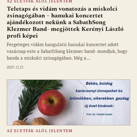
AZ ECETFÁK ALÓL JELENTEM
Teletaps és vidám vonatozás a miskolci
zsinagógában – hanukai koncertet
ajándékozott nekünk a SabathSong
Klezmer Band- megjöttek Kerényi László
profi képei
Fergeteges vidám hangulatú hanukai koncertet adott
vasárnap este a SabathSong klezmer band- mondjuk, hogy
banda a miskolci zsinagógában. Még a…
2025.12.21.
AZ ECETFÁK ALÓL JELENTEM