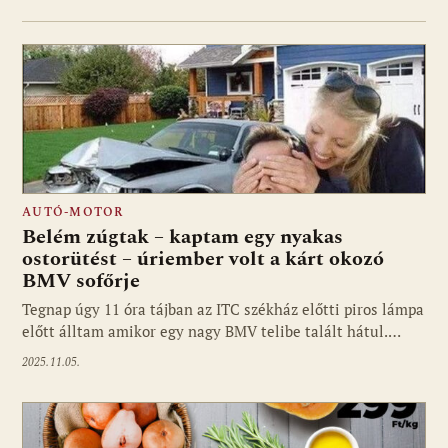
AUTÓ-MOTOR
Belém zúgtak – kaptam egy nyakas
ostorütést – úriember volt a kárt okozó
BMV sofőrje
Tegnap úgy 11 óra tájban az ITC székház előtti piros lámpa
előtt álltam amikor egy nagy BMV telibe talált hátul.…
2025.11.05.