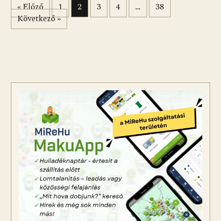
Bejegyzések lapozása
« Előző
1
2
3
4
…
38
Következő »