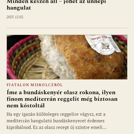
Minden készen áll – jöhet az ünnepi
hangulat
2025.12.02.
FIATALON MISKOLCZRÓL
Íme a bundáskenyér olasz rokona, ilyen
finom mediterrán reggelit még biztosan
nem kóstoltál
Ha egy igazán különleges reggelire vágysz, ezt a
mediterrán hangulatú bundáskenyeret érdemes
kipróbálnod. Ez az olasz recept új szintre emeli…