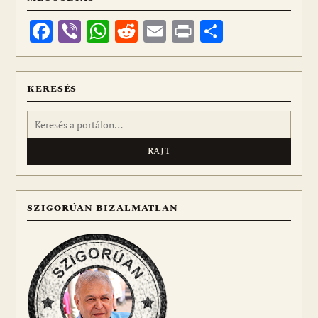
Facebook
Viber
WhatsApp
Reddit
Email
Print
Ossza
meg
KERESÉS
Keresés:
SZIGORÚAN BIZALMATLAN