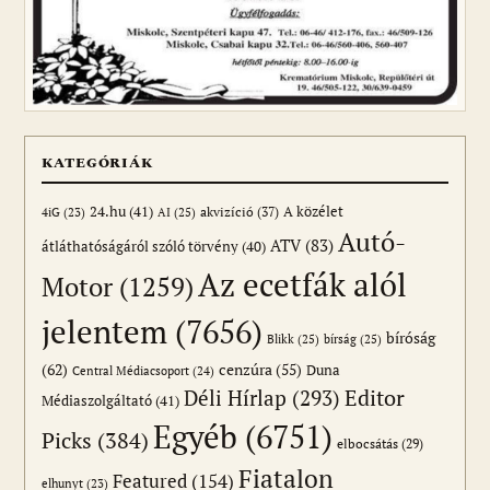
KATEGÓRIÁK
24.hu
(41)
akvizíció
(37)
A közélet
AI
(25)
4iG
(23)
Autó-
ATV
(83)
átláthatóságáról szóló törvény
(40)
Az ecetfák alól
Motor
(1259)
jelentem
(7656)
bíróság
Blikk
(25)
bírság
(25)
(62)
cenzúra
(55)
Duna
Central Médiacsoport
(24)
Editor
Déli Hírlap
(293)
Médiaszolgáltató
(41)
Egyéb
(6751)
Picks
(384)
elbocsátás
(29)
Fiatalon
Featured
(154)
elhunyt
(23)