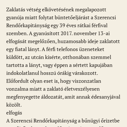
o
p
g
Zaklatás vétség elkövetésének megalapozott
k
p
gyanúja miatt folytat büntetőeljárást a Szerencsi
Rendőrkapitányság egy 39 éves rátkai férfival
szemben. A gyanúsított 2017. november 13-ai
elfogását megelőzően, huzamosabb ideje zaklatott
egy fiatal lányt. A férfi telefonos üzeneteket
küldött, az utcán kísérte, otthonában szemmel
tartotta a lányt, vagy éppen a sértett kapujában
indokolatlanul hosszú órákig várakozott.
Előfordult olyan eset is, hogy viszonzatlan
vonzalma miatt a zaklató életveszélyesen
megfenyegette áldozatát, amit annak édesanyjával
közölt.
elfogás
A Szerencsi Rendőrkapitányság a bűnügyi őrizetbe