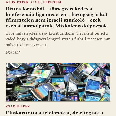
AZ ECETFÁK ALÓL JELENTEM
Biztos forrásból – tömegverekedés a
konferencia liga meccsen – hazugság, a két
félmeztelen nem izraeli szurkoló – ezek
cseh állampolgárok, Miskolcon dolgoznak
Ugye milyen jólesik egy kicsit zsidózni. Vírusként terjed a
videó, hogy a diósgyőri lengyel-izraeli futball meccsen mit
művelt két megveszett…
2026.08.07.
ZSARUHÍREK
Eltakarította a telefonokat, de elfogták a