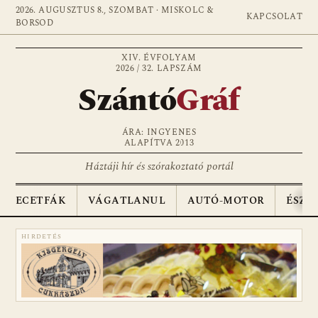
2026. AUGUSZTUS 8., SZOMBAT · MISKOLC &
KAPCSOLAT
BORSOD
XIV. ÉVFOLYAM
2026 / 32. LAPSZÁM
Szántó
Gráf
ÁRA: INGYENES
ALAPÍTVA 2013
Háztáji hír és szórakoztató portál
ECETFÁK
VÁGATLANUL
AUTÓ-MOTOR
ÉSZA
HIRDETÉS