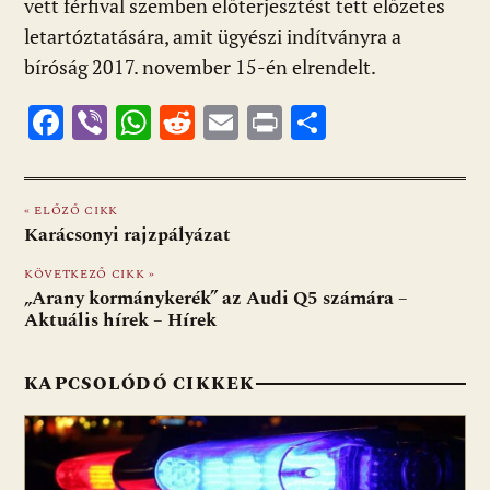
vett férfival szemben előterjesztést tett előzetes
letartóztatására, amit ügyészi indítványra a
bíróság 2017. november 15-én elrendelt.
F
Vi
W
R
E
Pr
O
ac
b
h
e
m
in
ss
e
er
at
d
ai
t
za
« ELŐZŐ CIKK
b
s
di
l
m
Karácsonyi rajzpályázat
o
A
t
e
KÖVETKEZŐ CIKK »
o
p
g
„Arany kormánykerék” az Audi Q5 számára –
Aktuális hírek – Hírek
k
p
KAPCSOLÓDÓ CIKKEK