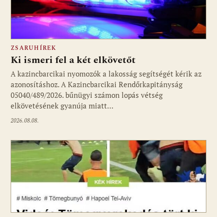
ZSARUHÍREK
Ki ismeri fel a két elkövetőt
A kazincbarcikai nyomozók a lakosság segítségét kérik az
azonosításhoz. A Kazincbarcikai Rendőrkapitányság
05040/489/2026. bűnügyi számon lopás vétség
elkövetésének gyanúja miatt…
2026.08.08.