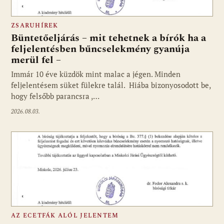
ZSARUHÍREK
Büntetőeljárás – mit tehetnek a bírók ha a
feljelentésben bűncselekmény gyanúja
merül fel –
Immár 10 éve küzdök mint malac a jégen. Minden
feljelentésem süket fülekre talál. Hiába bizonyosodott be,
hogy felsőbb parancsra ,…
2026.08.03.
AZ ECETFÁK ALÓL JELENTEM