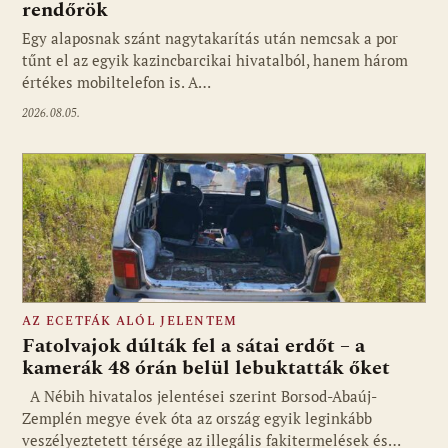
rendőrök
Egy alaposnak szánt nagytakarítás után nemcsak a por
tűnt el az egyik kazincbarcikai hivatalból, hanem három
értékes mobiltelefon is. A…
2026.08.05.
AZ ECETFÁK ALÓL JELENTEM
Fatolvajok dúlták fel a sátai erdőt – a
kamerák 48 órán belül lebuktatták őket
A Nébih hivatalos jelentései szerint Borsod-Abaúj-
Zemplén megye évek óta az ország egyik leginkább
veszélyeztetett térsége az illegális fakitermelések és…