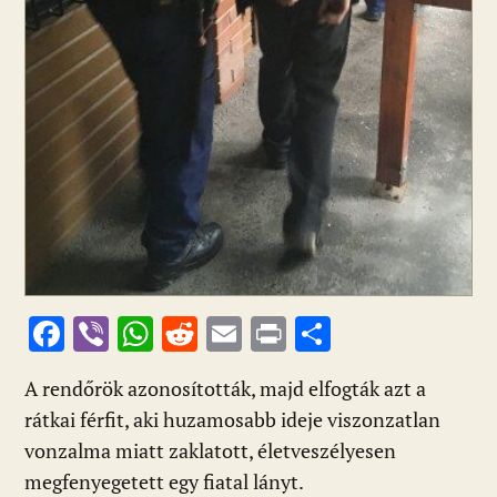
F
Vi
W
R
E
Pr
O
ac
b
h
e
m
in
ss
A rendőrök azonosították, majd elfogták azt a
e
er
at
d
ai
t
za
rátkai férfit, aki huzamosabb ideje viszonzatlan
b
s
di
l
m
vonzalma miatt zaklatott, életveszélyesen
o
A
t
e
megfenyegetett egy fiatal lányt.