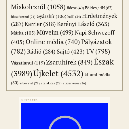
Miskolczról
(1058)
Földes / 4H
(62)
fidesz
(40)
Hirdetmények
Gyászhír
(106)
főszerkesztő
(24)
halál
(24)
(287)
Karrier
(318)
Kerényi László
(363)
Műveim
(499)
Napi Schwezoff
Márka
(105)
Online média
(740)
Pályázatok
(405)
(782)
TV
(798)
Sajtó
(423)
Rádió
(284)
Észak
Zsaruhírek
(849)
Vágatlanul
(119)
Újkelet
(4532)
(3989)
állami média
(80)
átszervezés
(26)
árbevétel
(21)
átalakítás
(22)
HIRDETÉS