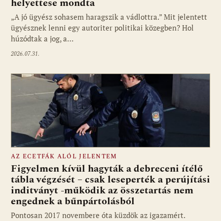
helyettese mondta
„A jó ügyész sohasem haragszik a vádlottra.” Mit jelentett
ügyésznek lenni egy autoriter politikai közegben? Hol
húzódtak a jog, a…
2026.07.31.
AZ ECETFÁK ALÓL JELENTEM
Figyelmen kívül hagyták a debreceni ítélő
tábla végzését – csak leseperték a perújítási
inditványt -működik az összetartás nem
engednek a bűnpártolásból
Pontosan 2017 novembere óta küzdök az igazamért.