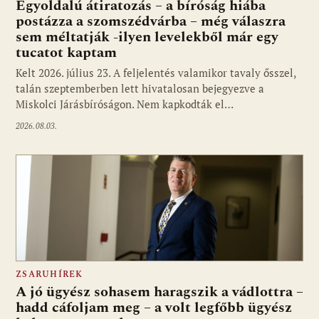
Egyoldalú átiratozás – a bíróság hiába
postázza a szomszédvárba – még válaszra
sem méltatják -ilyen levelekből már egy
tucatot kaptam
Kelt 2026. július 23. A feljelentés valamikor tavaly ősszel,
talán szeptemberben lett hivatalosan bejegyezve a
Miskolci Járásbíróságon. Nem kapkodták el…
2026.08.03.
ZSARUHÍREK
A jó ügyész sohasem haragszik a vádlottra –
hadd cáfoljam meg – a volt legfőbb ügyész