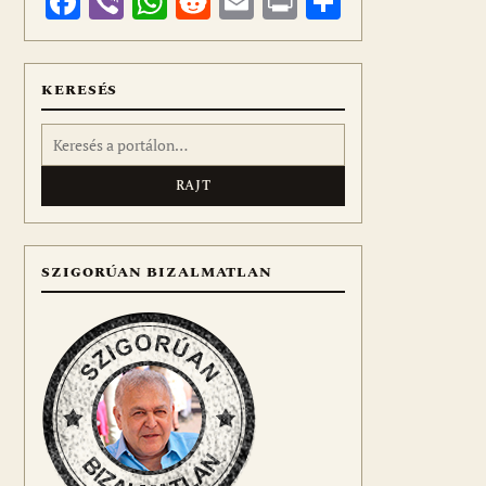
Facebook
Viber
WhatsApp
Reddit
Email
Print
Ossza
meg
KERESÉS
Keresés:
SZIGORÚAN BIZALMATLAN