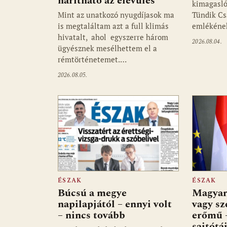
hárítható az elévülés
kimagasló
Mint az unatkozó nyugdíjasok ma
Tündik Cs
is megtaláltam azt a full klimás
emlékén
hivatalt, ahol egyszerre három
2026.08.04.
ügyésznek mesélhettem el a
rémtörténetemet.…
2026.08.05.
ÉSZAK
ÉSZAK
Búcsú a megye
Magyar
napilapjától – ennyi volt
vagy sz
– nincs tovább
erőmű –
sajtótá