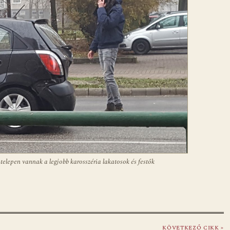
lepen vannak a legjobb karosszéria lakatosok és festők
KÖVETKEZŐ CIKK »