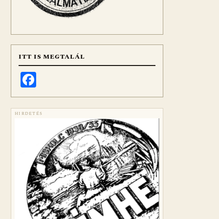
ITT IS MEGTALÁL
Facebook
HIRDETÉS