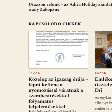
b
s
di
l
m
Utazzon velünk – az Adria Holiday ajánlat
o
A
t
e
irány Zakopáne
o
p
g
KAPCSOLÓDÓ CIKKEK
k
p
ÉSZAK
ÉSZAK
Közeleg az igazság órája –
Emlékez
lépni kellene a
tisztel
nyomozással váratnak a
Díj
szembesítésekkel –
Az egykor
folyamatos
elhunyt b
feljelentésekkel
emberként