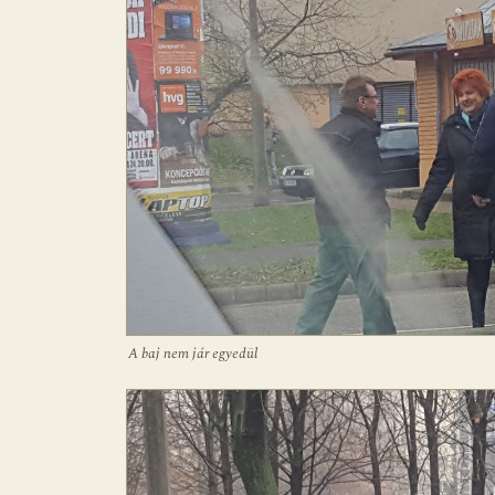
A baj nem jár egyedül