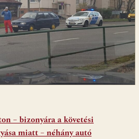
ton – bizonyára a követési
gyása miatt – néhány autó