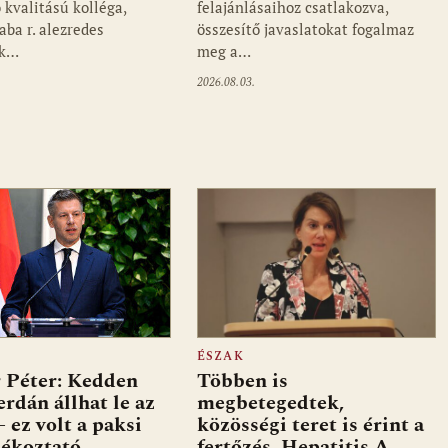
 kvalitású kolléga,
felajánlásaihoz csatlakozva,
aba r. alezredes
összesítő javaslatokat fogalmaz
ek…
meg a…
2026.08.03.
ÉSZAK
 Péter: Kedden
Többen is
erdán állhat le az
megbetegedtek,
 ez volt a paksi
közösségi teret is érint a
jékoztató
fertőzés. Hepatitis A