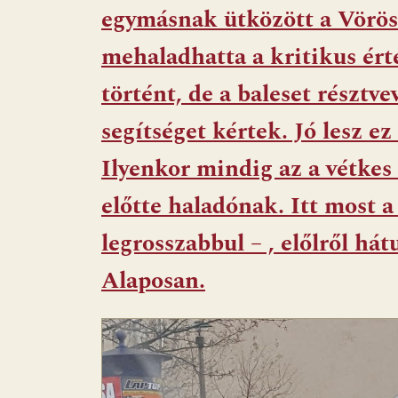
o
p
g
egymásnak ütközött a Vörös
k
p
mehaladhatta a kritikus ért
történt, de a baleset résztve
segítséget kértek. Jó lesz e
Ilyenkor mindig az a vétkes
előtte haladónak. Itt most a
legrosszabbul – , előlről há
Alaposan.