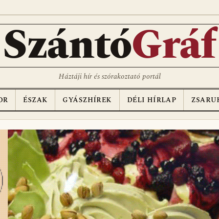
Szántó
Gráf
Háztáji hír és szórakoztató portál
OR
ÉSZAK
GYÁSZHÍREK
DÉLI HÍRLAP
ZSARU