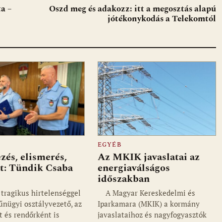
a –
Oszd meg és adakozz: itt a megosztás alapú
jótékonykodás a Telekomtól
EGYÉB
és, elismerés,
Az MKIK javaslatai az
et: Tündik Csaba
energiaválságos
időszakban
 tragikus hirtelenséggel
A Magyar Kereskedelmi és
űnügyi osztályvezető, az
Iparkamara (MKIK) a kormány
 és rendőrként is
javaslataihoz és nagyfogyasztók