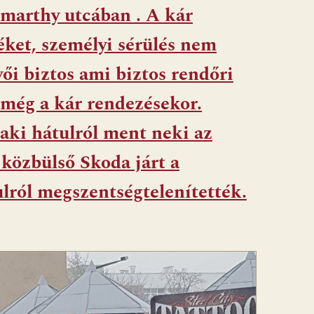
marthy utcában . A kár
éket, személyi sérülés nem
vői biztos ami biztos rendőri
z még a kár rendezésekor.
 aki hátulról ment neki az
 közbülső Skoda járt a
tulról megszentségtelenítették.