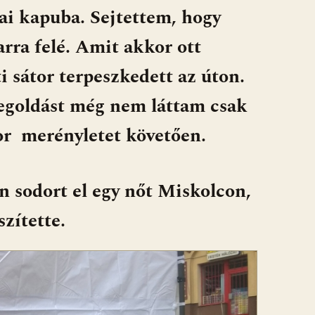
cai kapuba. Sejtettem, hogy
arra felé. Amit akkor ott
i sátor terpeszkedett az úton.
egoldást még nem láttam csak
ror merényletet követően.
on sodort el egy nőt Miskolcon,
szítette.