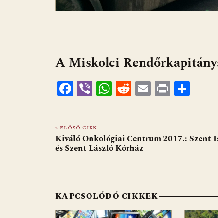
A Miskolci Rendőrkapitánys
F
Vi
W
R
E
Pr
O
ac
b
h
e
m
in
ss
e
er
at
d
ai
t
za
« ELŐZŐ CIKK
b
s
di
l
m
Kiváló Onkológiai Centrum 2017.: Szent I
o
A
t
e
és Szent László Kórház
o
p
g
k
p
KAPCSOLÓDÓ CIKKEK