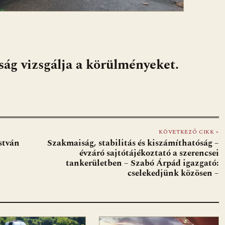
ág vizsgálja a körülményeket.
KÖVETKEZŐ CIKK »
stván
Szakmaiság, stabilitás és kiszámíthatóság –
évzáró sajtótájékoztató a szerencsei
tankerületben – Szabó Árpád igazgató:
cselekedjünk közösen –