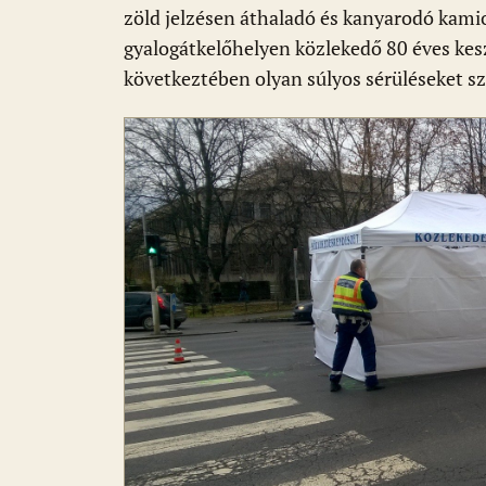
zöld jelzésen áthaladó és kanyarodó kamio
gyalogátkelőhelyen közlekedő 80 éves kes
következtében olyan súlyos sérüléseket sz