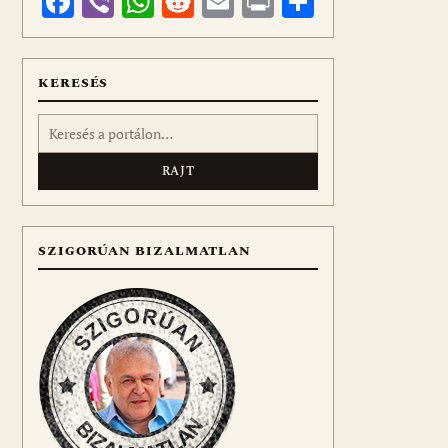
Facebook
Viber
WhatsApp
Reddit
Email
Print
Ossza
meg
KERESÉS
Keresés:
SZIGORÚAN BIZALMATLAN