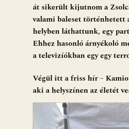
b
s
di
l
m
át sikerült kijutnom a Zsol
o
A
t
e
o
p
g
valami baleset történhetett 
k
p
helyben láthattunk, egy part
Ehhez hasonló árnyékoló m
a televizíókban egy egy ter
Végül itt a friss hír – Kami
aki a helyszínen az életét ve