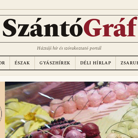
Szántó
Gráf
Háztáji hír és szórakoztató portál
OR
ÉSZAK
GYÁSZHÍREK
DÉLI HÍRLAP
ZSARU