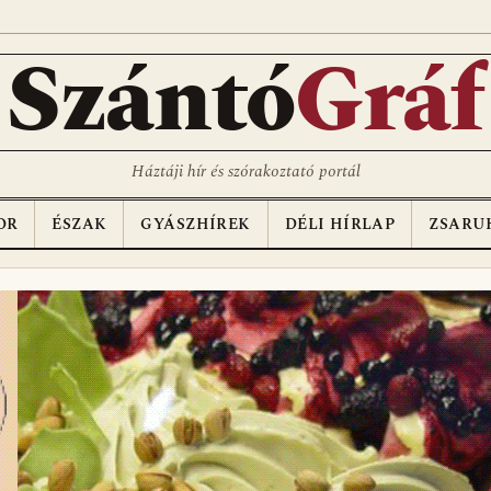
Szántó
Gráf
Háztáji hír és szórakoztató portál
OR
ÉSZAK
GYÁSZHÍREK
DÉLI HÍRLAP
ZSARU