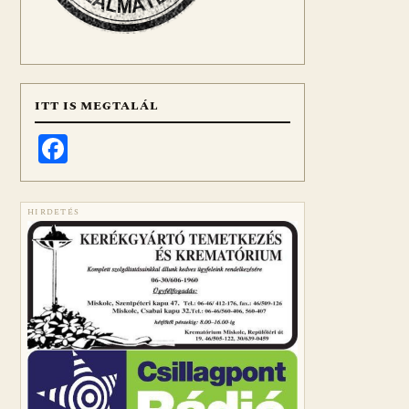
ITT IS MEGTALÁL
Facebook
HIRDETÉS