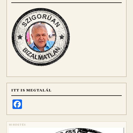
ITT IS MEGTALÁL
Facebook
HIRDETÉS