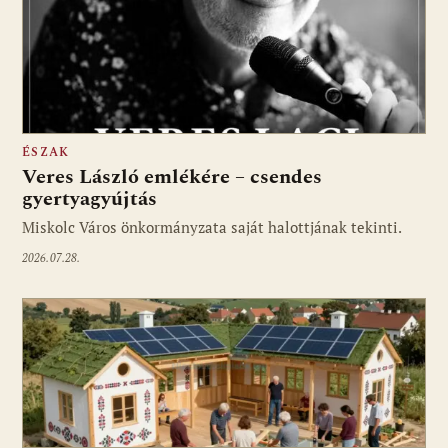
ÉSZAK
Veres László emlékére – csendes
gyertyagyújtás
Miskolc Város önkormányzata saját halottjának tekinti.
2026.07.28.