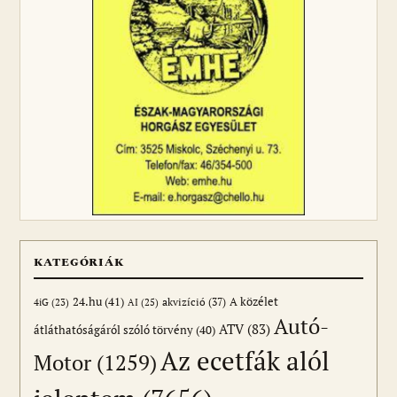
KATEGÓRIÁK
24.hu
(41)
akvizíció
(37)
A közélet
AI
(25)
4iG
(23)
Autó-
ATV
(83)
átláthatóságáról szóló törvény
(40)
Az ecetfák alól
Motor
(1259)