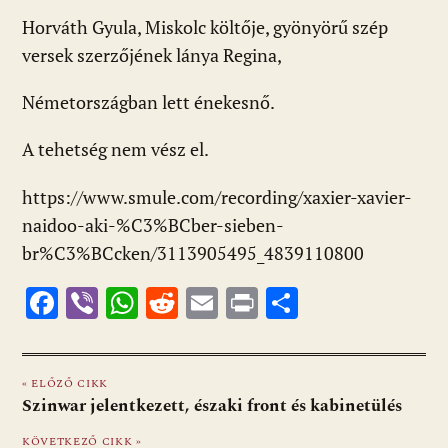
ac
b
h
e
m
in
ss
Horváth Gyula, Miskolc költője, gyönyörű szép
e
er
at
d
ai
t
za
versek szerzőjének lánya Regina,
b
s
di
l
m
o
A
t
e
Németországban lett énekesnő.
o
p
g
A tehetség nem vész el.
k
p
https://www.smule.com/recording/xaxier-xavier-
naidoo-aki-%C3%BCber-sieben-
br%C3%BCcken/3113905495_4839110800
F
Vi
W
R
E
Pr
O
ac
b
h
e
m
in
ss
e
er
at
d
ai
t
za
« ELŐZŐ CIKK
b
s
di
l
m
Szinwar jelentkezett, északi front és kabinetülés
o
A
t
e
KÖVETKEZŐ CIKK »