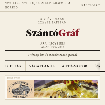
2026. AUGUSZTUS 8., SZOMBAT · MISKOLC &
KAPCSOLAT
BORSOD
XIV. ÉVFOLYAM
2026 / 32. LAPSZÁM
Szántó
Gráf
ÁRA: INGYENES
ALAPÍTVA 2013
Háztáji hír és szórakoztató portál
ECETFÁK
VÁGATLANUL
AUTÓ-MOTOR
ÉSZA
HIRDETÉS