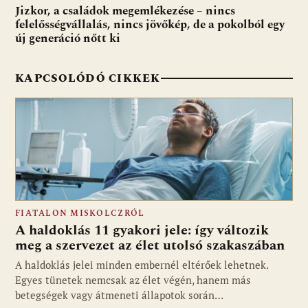
o
p
g
Jizkor, a családok megemlékezése – nincs
felelősségvállalás, nincs jövőkép, de a pokolból egy
k
p
új generáció nőtt ki
KAPCSOLÓDÓ CIKKEK
FIATALON MISKOLCZRÓL
A haldoklás 11 gyakori jele: így változik
meg a szervezet az élet utolsó szakaszában
A haldoklás jelei minden embernél eltérőek lehetnek.
Egyes tünetek nemcsak az élet végén, hanem más
betegségek vagy átmeneti állapotok során…