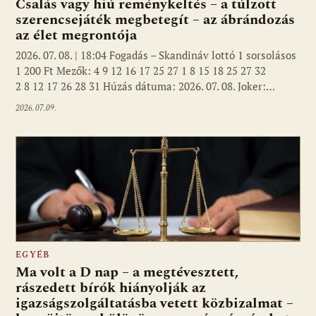
Csalás vagy hiú reménykeltés – a túlzott
szerencsejáték megbetegít – az ábrándozás
az élet megrontója
2026. 07. 08. | 18:04 Fogadás – Skandináv lottó 1 sorsolásos
1 200 Ft Mezők: 4 9 12 16 17 25 27 1 8 15 18 25 27 32
2 8 12 17 26 28 31 Húzás dátuma: 2026. 07. 08. Joker:…
2026.07.09.
EGYÉB
Ma volt a D nap – a megtévesztett,
rászedett bírók hiányolják az
igazságszolgáltatásba vetett közbizalmat –