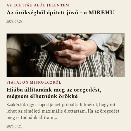
AZ ECETFÁK ALÓL JELENTEM
Az örökségből épitett jövő – a MIREHU
2026.07.26.
FIATALON MISKOLCZRÓL
Hiába állítanánk meg az öregedést,
mégsem élhetnénk örökké
Szakértők egy csoportja azt próbálta felmérni, hogy mi
lehet az elméleti maximális élettartam. Ha az öregedést
meg is tudnánk állítani,…
2026.07.25.