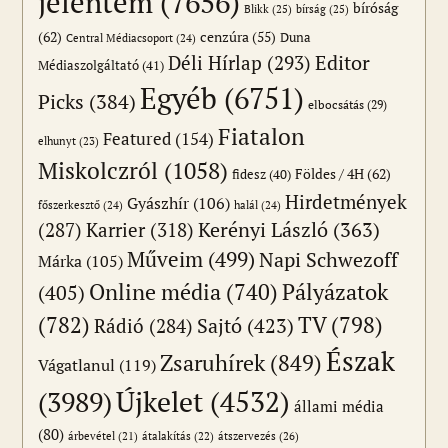
jelentem
(7656)
bíróság
Blikk
(25)
bírság
(25)
(62)
cenzúra
(55)
Duna
Central Médiacsoport
(24)
Editor
Déli Hírlap
(293)
Médiaszolgáltató
(41)
Egyéb
(6751)
Picks
(384)
elbocsátás
(29)
Fiatalon
Featured
(154)
elhunyt
(23)
Miskolczról
(1058)
Földes / 4H
(62)
fidesz
(40)
Hirdetmények
Gyászhír
(106)
főszerkesztő
(24)
halál
(24)
(287)
Karrier
(318)
Kerényi László
(363)
Műveim
(499)
Napi Schwezoff
Márka
(105)
Online média
(740)
Pályázatok
(405)
(782)
TV
(798)
Sajtó
(423)
Rádió
(284)
Észak
Zsaruhírek
(849)
Vágatlanul
(119)
Újkelet
(4532)
(3989)
állami média
(80)
átszervezés
(26)
árbevétel
(21)
átalakítás
(22)