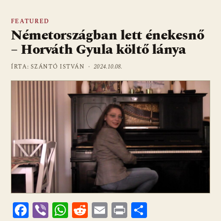
FEATURED
Németországban lett énekesnő
– Horváth Gyula költő lánya
ÍRTA: SZÁNTÓ ISTVÁN ·
2024.10.08.
F
Vi
W
R
E
Pr
O