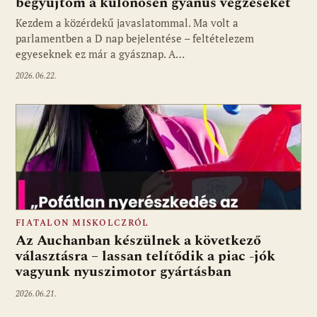
begyüjtöm a különösen gyanús végzéseket
Kezdem a közérdekű javaslatommal. Ma volt a
parlamentben a D nap bejelentése – feltételezem
egyeseknek ez már a gyásznap. A…
2026.06.22.
FIATALON MISKOLCZRÓL
Az Auchanban készülnek a következő
választásra – lassan telítődik a piac -jók
vagyunk nyuszimotor gyártásban
2026.06.21.