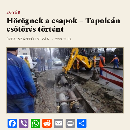
EGYÉB
Hörögnek a csapok – Tapolcán
csőtörés történt
ÍRTA: SZÁNTÓ ISTVÁN ·
2024.11.03.
F
Vi
W
R
E
Pr
O