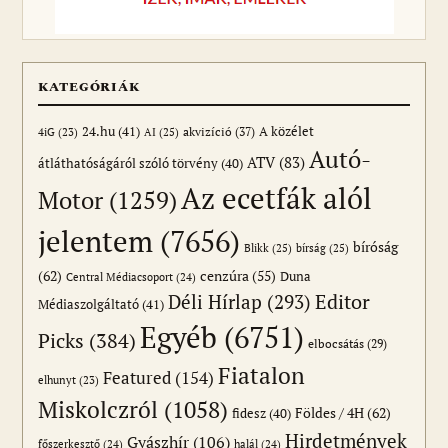
KATEGÓRIÁK
24.hu
(41)
akvizíció
(37)
A közélet
AI
(25)
4iG
(23)
Autó-
ATV
(83)
átláthatóságáról szóló törvény
(40)
Az ecetfák alól
Motor
(1259)
jelentem
(7656)
bíróság
Blikk
(25)
bírság
(25)
(62)
cenzúra
(55)
Duna
Central Médiacsoport
(24)
Editor
Déli Hírlap
(293)
Médiaszolgáltató
(41)
Egyéb
(6751)
Picks
(384)
elbocsátás
(29)
Fiatalon
Featured
(154)
elhunyt
(23)
Miskolczról
(1058)
Földes / 4H
(62)
fidesz
(40)
Hirdetmények
Gyászhír
(106)
főszerkesztő
(24)
halál
(24)