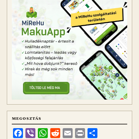
MEGOSZTÁS
Facebook
Viber
WhatsApp
Reddit
Email
Print
Ossza