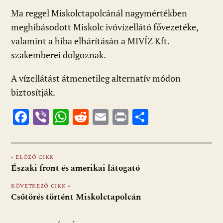
ac
b
h
e
m
in
ss
Ma reggel Miskolctapolcánál nagymértékben
e
er
at
d
ai
t
za
meghibásodott Miskolc ivóvízellátó fővezetéke,
b
s
di
l
m
valamint a hiba elhárításán a MIVÍZ Kft.
o
A
t
e
szakemberei dolgoznak.
o
p
g
A vízellátást átmenetileg alternatív módon
k
p
biztosítják.
F
Vi
W
R
E
Pr
O
ac
b
h
e
m
in
ss
e
er
at
d
ai
t
za
« ELŐZŐ CIKK
b
s
di
l
m
Északi front és amerikai látogató
o
A
t
e
KÖVETKEZŐ CIKK »
o
p
g
Csőtörés történt Miskolctapolcán
k
p