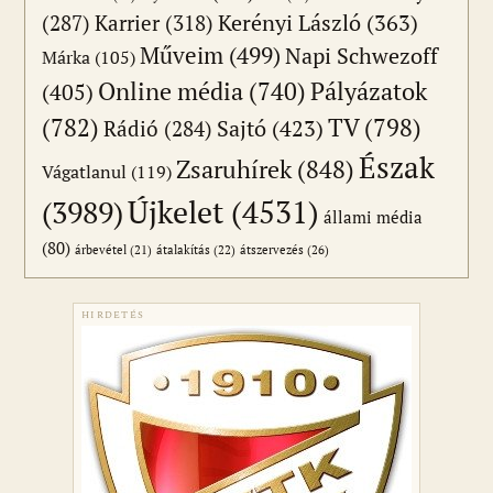
(287)
Karrier
(318)
Kerényi László
(363)
Műveim
(499)
Napi Schwezoff
Márka
(105)
Online média
(740)
Pályázatok
(405)
(782)
TV
(798)
Sajtó
(423)
Rádió
(284)
Észak
Zsaruhírek
(848)
Vágatlanul
(119)
Újkelet
(4531)
(3989)
állami média
(80)
átszervezés
(26)
árbevétel
(21)
átalakítás
(22)
HIRDETÉS