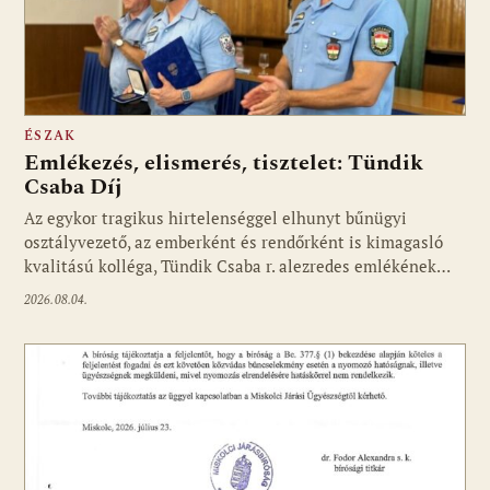
ÉSZAK
Emlékezés, elismerés, tisztelet: Tündik
Csaba Díj
Az egykor tragikus hirtelenséggel elhunyt bűnügyi
osztályvezető, az emberként és rendőrként is kimagasló
kvalitású kolléga, Tündik Csaba r. alezredes emlékének…
2026.08.04.