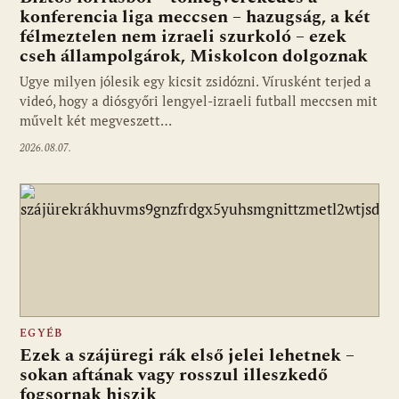
konferencia liga meccsen – hazugság, a két
félmeztelen nem izraeli szurkoló – ezek
cseh állampolgárok, Miskolcon dolgoznak
Ugye milyen jólesik egy kicsit zsidózni. Vírusként terjed a
videó, hogy a diósgyőri lengyel-izraeli futball meccsen mit
művelt két megveszett…
2026.08.07.
EGYÉB
Ezek a szájüregi rák első jelei lehetnek –
sokan aftának vagy rosszul illeszkedő
fogsornak hiszik