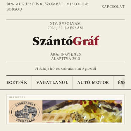
2026. AUGUSZTUS 8., SZOMBAT · MISKOLC &
KAPCSOLAT
BORSOD
XIV. ÉVFOLYAM
2026 / 32. LAPSZÁM
Szántó
Gráf
ÁRA: INGYENES
ALAPÍTVA 2013
Háztáji hír és szórakoztató portál
ECETFÁK
VÁGATLANUL
AUTÓ-MOTOR
ÉSZA
HIRDETÉS