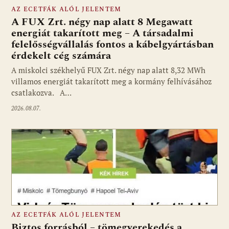
AZ ECETFÁK ALÓL JELENTEM
A FUX Zrt. négy nap alatt 8 Megawatt
energiát takarított meg – A társadalmi
felelősségvállalás fontos a kábelgyártásban
érdekelt cég számára
A miskolci székhelyű FUX Zrt. négy nap alatt 8,32 MWh
villamos energiát takarított meg a kormány felhívásához
csatlakozva. A…
2026.08.07.
AZ ECETFÁK ALÓL JELENTEM
Biztos forrásból – tömegverekedés a