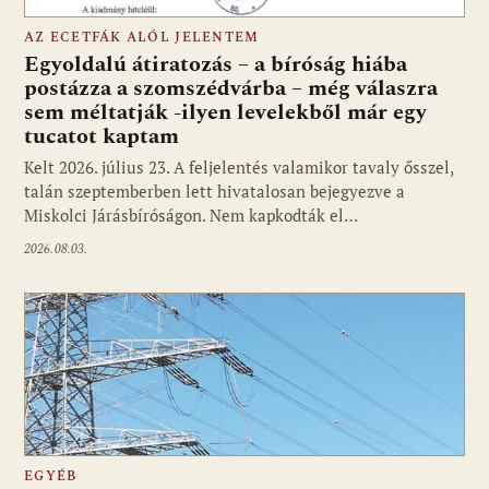
AZ ECETFÁK ALÓL JELENTEM
Egyoldalú átiratozás – a bíróság hiába
postázza a szomszédvárba – még válaszra
sem méltatják -ilyen levelekből már egy
tucatot kaptam
Kelt 2026. július 23. A feljelentés valamikor tavaly ősszel,
talán szeptemberben lett hivatalosan bejegyezve a
Miskolci Járásbíróságon. Nem kapkodták el…
2026.08.03.
EGYÉB