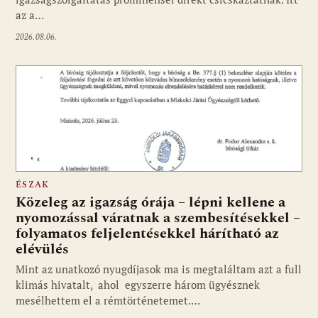
az a…
2026.08.06.
ÉSZAK
Közeleg az igazság órája – lépni kellene a
nyomozással váratnak a szembesítésekkel –
folyamatos feljelentésekkel hárítható az
elévülés
Mint az unatkozó nyugdíjasok ma is megtaláltam azt a full
klimás hivatalt, ahol egyszerre három ügyésznek
mesélhettem el a rémtörténetemet.…