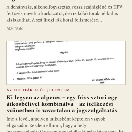
A dohányzás, alkoholfogyasztás, rossz szájhigiéné és HPV-
fertőzés növeli a kockázatot, de rizikófaktorok nélkül is
kialakulhat. A szájüregi rák korai felismerése…
2026.08.06.
AZ ECETFÁK ALÓL JELENTEM
Ki legyen az alperes – egy friss sztori egy
átkosbélivel kombinálva – az itélkezési
szünetben is zavartalan a jogszolgáltatás
Ime a levél, amelyen laikusként képtelen vagyok
eligazodni. Kezdem elhinni, hogy a helyi
igazságszolgáltatás prominensei direkt csicskáztatnak. Itt