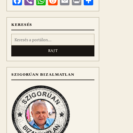
Facebook
Viber
WhatsApp
Reddit
Email
Print
Ossza
meg
KERESÉS
Keresés:
SZIGORÚAN BIZALMATLAN