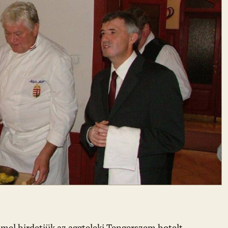
ímmel hirdetjük az aggteleki Tengerszem hotelt.