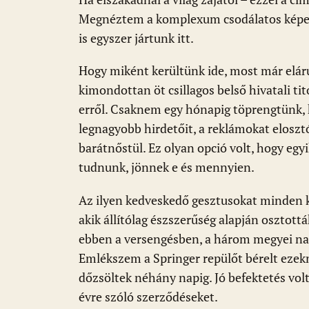
e
er
at
d
ai
t
za
Megnéztem a komplexum csodálatos képeit
b
s
di
l
m
is egyszer jártunk itt.
o
A
t
e
o
p
g
Hogy miként kerültünk ide, most már elár
kimondottan öt csillagos belső hivatali t
k
p
erről. Csaknem egy hónapig töprengtünk, 
legnagyobb hirdetőit, a reklámokat eloszt
barátnőstül. Ez olyan opció volt, hogy egyi
tudnunk, jönnek e és mennyien.
Az ilyen kedveskedő gesztusokat minden k
akik állítólag észszerűség alapján osztottá
ebben a versengésben, a három megyei nap
Emlékszem a Springer repülőt bérelt eze
dőzsöltek néhány napig. Jó befektetés volt
évre szóló szerződéseket.