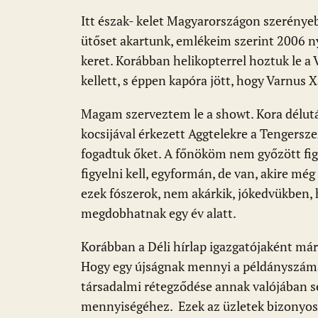
Itt észak- kelet Magyarországon szerénye
ütőset akartunk, emlékeim szerint 2006 ny
keret. Korábban helikopterrel hoztuk le a 
kellett, s éppen kapóra jött, hogy Varnus 
Magam szerveztem le a showt. Kora délut
kocsijával érkezett Aggtelekre a Tengersz
fogadtuk őket. A főnököm nem győzött fi
figyelni kell, egyformán, de van, akire mé
ezek fószerok, nem akárkik, jókedvükben, 
megdobhatnak egy év alatt.
Korábban a Déli hírlap igazgatójaként már
Hogy egy újságnak mennyi a példányszáma,
társadalmi rétegződése annak valójában 
mennyiségéhez. Ezek az üzletek bizonyos 