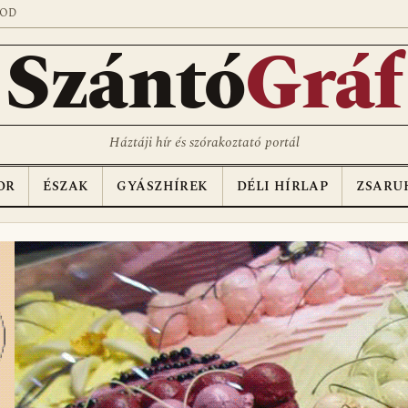
SOD
Szántó
Gráf
Háztáji hír és szórakoztató portál
OR
ÉSZAK
GYÁSZHÍREK
DÉLI HÍRLAP
ZSARU