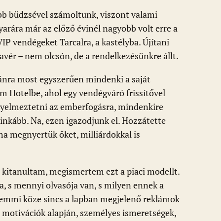
bb büdzsével számoltunk, viszont valami
arára már az előző évinél nagyobb volt erre a
VIP vendégeket Tarcalra, a kastélyba. Újítani
Xavér – nem olcsón, de a rendelkezésünkre állt.
ánra most egyszerűen mindenki a saját
em Hotelbe, ahol egy vendégváró frissítővel
gyelmeztetni az emberfogásra, mindenkire
g inkább. Na, ezen igazodjunk el. Hozzátette
ha megnyertük őket, milliárdokkal is
 kitanultam, megismertem ezt a piaci modellt.
 s mennyi olvasója van, s milyen ennek a
semmi köze sincs a lapban megjelenő reklámok
motivációk alapján, személyes ismeretségek,