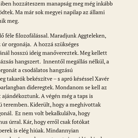
issiben hozzáteszem manapság meg még inkább
ősödtek. Ma már sok megyei napilap az állami
nik meg.
lő féle filozofálással. Maradjunk Aggteleken,
z úr orgonája. A hozzá szükséges
ánál hosszú ideig manővereztek. Meg kellett
 mázsás hangszert. Innentől megállás nélkül, a
orgonát a csodálatos hangzású
g takarók bekészítve – s apró késéssel Xavér
 barlangban dideregtek. Mondanom se kell az
t ajándékoztunk. A végén még a taps is
ú teremben. Kiderült, hogy a meghívottak
onál. Ez nem volt bekalkulálva, hogy
s úrral. Kár, hogy erről csak fotókat
mberek is elég hiúak. Mindannyian