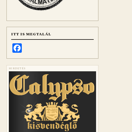
ITT IS MEGTALÁL
Facebook
HIRDETÉS