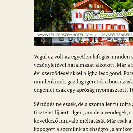
Végül ez volt az egyetlen kifogás, minden
vezényletével hatalmasat alkotott. Már a 
évi szerződéseinkkel aligha lesz gond. Pacsi
mindenkinek, gazdag ígéretek a búcsúzásko
engemet csak egy apróság nyomasztott. Tö
Sértődés ne essék, de a szomalier túltolta 
tiszteletdíjáért. Igen, ám de a vendégek,
következő innivaló méltatását.Már csak a
kopogott a szemünk az éhségtől, s amikor 