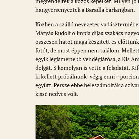
megrendelték a közös képeiket. Milyen jó 
hangversenyeztek a Baradla barlangban.
Közben a szálló nevezetes vadásztermében
Mátyás Rudolf olimpia díjas szakács nagyon
összesen hatot maga készített és előttünk
fotót, de most éppen nem találom. Mellet
egyik legismertebb vendéglátósa, a Kis An
dolgát. S komolyan is vette a feladatát. Ki
ki kellett próbálnunk- végig enni – porci
együtt. Persze ebbe beleszámolták a szivar
kissé nedves volt.