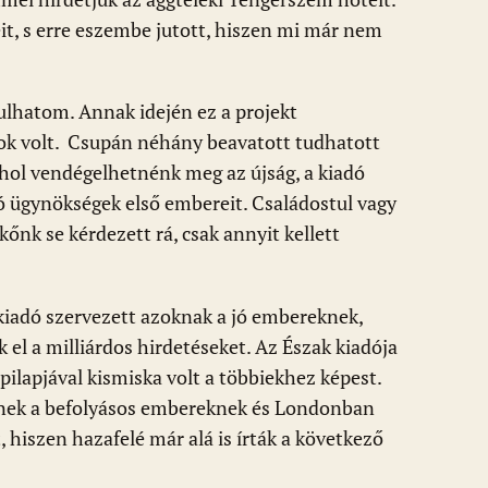
, s erre eszembe jutott, hiszen mi már nem
ulhatom. Annak idején ez a projekt
itok volt. Csupán néhány beavatott tudhatott
hol vendégelhetnénk meg az újság, a kiadó
ó ügynökségek első embereit. Családostul vagy
kőnk se kérdezett rá, csak annyit kellett
iadó szervezett azoknak a jó embereknek,
k el a milliárdos hirdetéseket. Az Észak kiadója
ilapjával kismiska volt a többiekhez képest.
knek a befolyásos embereknek és Londonban
, hiszen hazafelé már alá is írták a következő