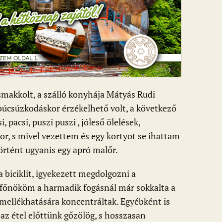
 smakkolt, a szálló konyhája Mátyás Rudi
búcsúzkodáskor érzékelhető volt, a következő
, pacsi, puszi puszi , jóleső ölelések,
r, s mivel vezettem és egy kortyot se ihattam
rtént ugyanis egy apró malőr.
a biciklit, igyekezett megdolgozni a
 s főnököm a harmadik fogásnál már sokkalta a
 mellékhatására koncentráltak. Egyébként is
az étel előttünk gőzölög, s hosszasan