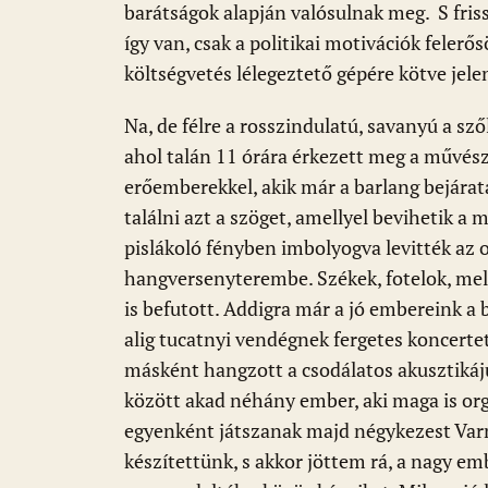
barátságok alapján valósulnak meg. S fr
így van, csak a politikai motivációk feler
költségvetés lélegeztető gépére kötve jele
Na, de félre a rosszindulatú, savanyú a sző
ahol talán 11 órára érkezett meg a művés
erőemberekkel, akik már a barlang bejárat
találni azt a szöget, amellyel bevihetik a
pislákoló fényben imbolyogva levitték az 
hangversenyterembe. Székek, fotelok, mele
is befutott. Addigra már a jó embereink a
alig tucatnyi vendégnek fergetes koncerte
másként hangzott a csodálatos akusztikáj
között akad néhány ember, aki maga is org
egyenként játszanak majd négykezest Varnu
készítettünk, s akkor jöttem rá, a nagy e