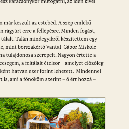
lesz karácsonykor mutogatni, az idén kivel
 már készült az estebéd. A szép emlékű
 rágyúrt erre a fellépésre. Minden fogást,
 tálalt. Talán mindegyikről készítettem egy
te, mint borszakértő Vantal Gábor Miskolc
na tulajdonosa szerepelt. Nagyon értette a
fecsegem, a feltálalt ételsor – amelyet előzőleg
onként hatvan ezer forint lehetett. Mindennel
t is, ami a főnököm szerint – ő ért hozzá –