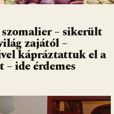
a szomalier – sikerült
ilág zajától –
el kápráztattuk el a
t – ide érdemes