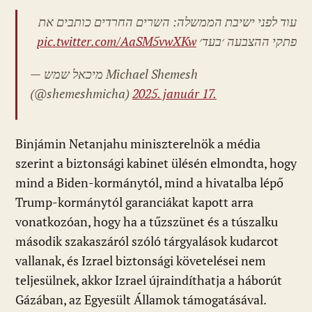
עוד לפני ישיבת הממשלה: השרים החרדים כותבים את
pic.twitter.com/AaSM5vwXKw
פתקי ההצבעה ׳בעד׳
— מיכאל שמש Michael Shemesh
(@shemeshmicha)
2025. január 17.
Binjámin Netanjahu miniszterelnök a média
szerint a biztonsági kabinet ülésén elmondta, hogy
mind a Biden-kormánytól, mind a hivatalba lépő
Trump-kormánytól garanciákat kapott arra
vonatkozóan, hogy ha a tűzszünet és a túszalku
második szakaszáról szóló tárgyalások kudarcot
vallanak, és Izrael biztonsági követelései nem
teljesülnek, akkor Izrael újraindíthatja a háborút
Gázában, az Egyesült Államok támogatásával.