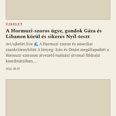
ÚJKELET
A Hormuzi-szoros ügye, gondok Gáza és
Libanon körül és sikeres Nyíl-teszt
Avi/ujkelet.live
A Hormuzi-szoros és amerikai
szankcióenyhítés A lényeg: Irán és Omán megállapodott a
Hormuzi-szoroson átvezető hajózási útvonal földrajzi
koordinátáiban.…
2026.08.05.