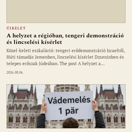
ÚJKELET
A helyzet a régióban, tengeri demonstráció
és lincselési kísérlet
Közel-keleti eszkaláció: tengeri erődemonstráció Izraeltől,
Húti támadás Jemenben, lincselési kísérlet Dzseninben és
telepes erőszak Júdeában. The post A helyzet a…
2026.08.06.