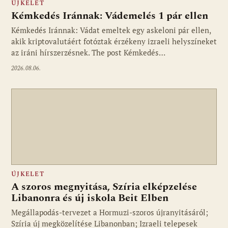
ÚJKELET
Kémkedés Iránnak: Vádemelés 1 pár ellen
Kémkedés Iránnak: Vádat emeltek egy askeloni pár ellen,
akik kriptovalutáért fotóztak érzékeny izraeli helyszíneket
az iráni hírszerzésnek. The post Kémkedés…
2026.08.06.
ÚJKELET
A szoros megnyitása, Szíria elképzelése
Libanonra és új iskola Beit Elben
Megállapodás-tervezet a Hormuzi-szoros újranyitásáról;
Szíria új megközelítése Libanonban; Izraeli telepesek