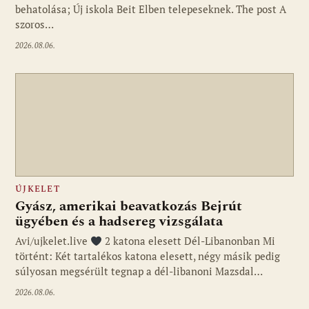
behatolása; Új iskola Beit Elben telepeseknek. The post A
szoros…
2026.08.06.
ÚJKELET
Gyász, amerikai beavatkozás Bejrút
ügyében és a hadsereg vizsgálata
Avi/ujkelet.live
2 katona elesett Dél-Libanonban Mi
történt: Két tartalékos katona elesett, négy másik pedig
súlyosan megsérült tegnap a dél-libanoni Mazsdal…
2026.08.06.