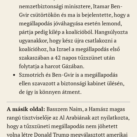
nemzetbiztonsági minisztere, Itamar Ben-
Gvir csütörtökön és ma is bejelentette, hogy a
megállapodás jóváhagyása esetén lemond,
pártja pedig kilép a koalícióból. Hangsúlyozta
ugyanakkor, hogy kész újra csatlakozni a
koalícióhoz, ha Izrael a megállapodás első
szakaszában a 42 napos tűzszünet után
folytatja a harcot Gázában.
Szmotrich és Ben-Gvir is a megállapodás
ellen szavazott a biztonsági kabinet ülésén,
de így is könnyen átment.
A másik oldal:
Basszem Naim, a Hamász magas
rangú tisztviselője az Al Arabiának azt nyilatkozta,
hogy a tűzszüneti megállapodás nem jöhetett
volna létre Donald Trump megválasztott amerikai