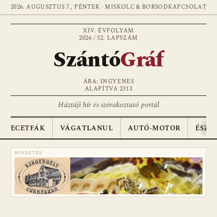
2026. AUGUSZTUS 7., PÉNTEK · MISKOLC & BORSOD
KAPCSOLAT
XIV. ÉVFOLYAM
2026 / 32. LAPSZÁM
Szántó
Gráf
ÁRA: INGYENES
ALAPÍTVA 2013
Háztáji hír és szórakoztató portál
ECETFÁK
VÁGATLANUL
AUTÓ-MOTOR
ÉSZA
HIRDETÉS