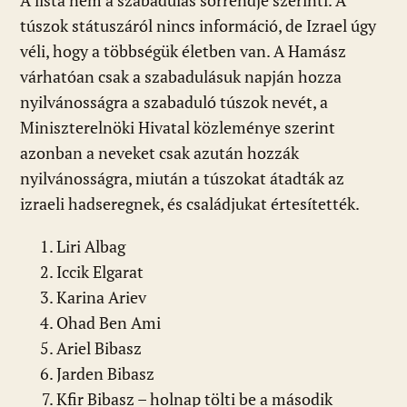
A lista nem a szabadulás sorrendje szerinti. A
túszok státuszáról nincs információ, de Izrael úgy
véli, hogy a többségük életben van. A Hamász
várhatóan csak a szabadulásuk napján hozza
nyilvánosságra a szabaduló túszok nevét, a
Miniszterelnöki Hivatal közleménye szerint
azonban a neveket csak azután hozzák
nyilvánosságra, miután a túszokat átadták az
izraeli hadseregnek, és családjukat értesítették.
Liri Albag
Iccik Elgarat
Karina Ariev
Ohad Ben Ami
Ariel Bibasz
Jarden Bibasz
Kfir Bibasz – holnap tölti be a második