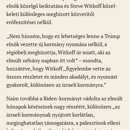
elnök közelgő beiktatása és Steve Witkoff közel-
keleti különleges megbízott közvetítői
erőfeszítései nélkül.
,,Nem hinném, hogy ez lehetséges lenne a Trump
elnök vezette új kormány nyomása nélkül, a
régióbeli megbízottja, Witkoff úr miatt, aki az
elmúlt néhány napban itt volt” – mondta,
hozzátéve, hogy Witkoff ,,figyelembe vette az
összes részletet és minden akadályt, és nyomást
gyakorolt, különösen az izraeli kormányra.”
Naim továbbá a Biden-kormányt vádolta az elmúlt
hónapok késéseinek nagy részéért, különösen „az
izraeli kormánynak nyújtott korlátlan,
meginghatatlan támogatásra, a palesztinok elleni