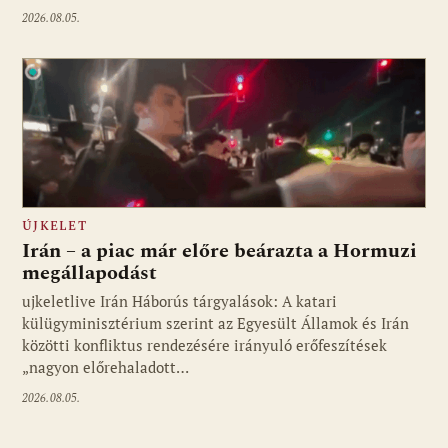
2026.08.05.
ÚJKELET
Irán – a piac már előre beárazta a Hormuzi
megállapodást
ujkeletlive Irán Háborús tárgyalások: A katari
Fotó: ujkelet.live
külügyminisztérium szerint az Egyesült Államok és Irán
közötti konfliktus rendezésére irányuló erőfeszítések
„nagyon előrehaladott…
2026.08.05.