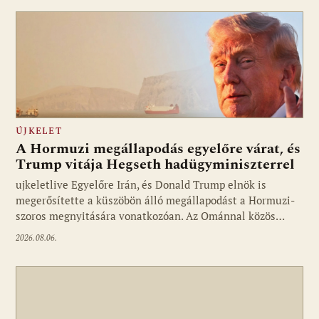
ÚJKELET
A Hormuzi megállapodás egyelőre várat, és
Trump vitája Hegseth hadügyminiszterrel
ujkeletlive Egyelőre Irán, és Donald Trump elnök is
Fotó: ujkelet.live
megerősítette a küszöbön álló megállapodást a Hormuzi-
szoros megnyitására vonatkozóan. Az Ománnal közös…
2026.08.06.