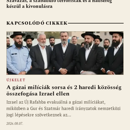
Szavazás, a szabaduló terroristák és a hadsereg
k
p
készül a kivonulásra
KAPCSOLÓDÓ CIKKEK
ÚJKELET
A gázai milíciák sorsa és 2 haredi közösség
összefogása Izrael ellen
Izrael az Új Rafahba evakuálná a gázai milíciákat,
miközben a Gur és Szatmár haredi irányzatok nemzetközi
jogi lépésekre szövetkeznek az…
2026.08.07.