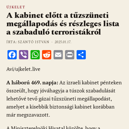
ÚJKELET
A kabinet előtt a tűzszüneti
megállapodás és részleges lista
a szabaduló terroristákról
ÍRTA: SZÁNTÓ ISTVÁN ·
2025.01.17.
F
Vi
W
R
E
Pr
O
ac
b
h
e
m
in
ss
Avi/ujkelet.live
e
er
at
d
ai
t
za
b
s
di
l
m
A háború 469. napja:
Az izraeli kabinet pénteken
o
A
t
e
összeült, hogy jóváhagyja a túszok szabadulását
o
p
g
lehetővé tevő gázai tűzszüneti megállapodást,
amelyet a kisebbik biztonsági kabinet korábban
k
p
már megszavazott.
A Miniszterelnöki Hivatal közölte, hogy a