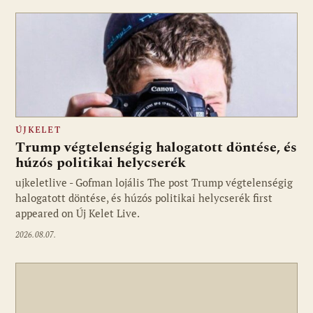
ÚJKELET
Trump végtelenségig halogatott döntése, és
húzós politikai helycserék
ujkeletlive - Gofman lojális The post Trump végtelenségig
Fotó: ujkelet.live
halogatott döntése, és húzós politikai helycserék first
appeared on Új Kelet Live.
2026.08.07.