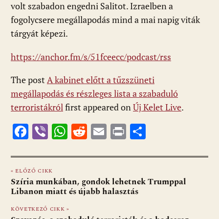
volt szabadon engedni Salitot. Izraelben a
fogolycsere megállapodás mind a mai napig viták
tárgyát képezi.
https://anchor.fm/s/51fceecc/podcast/rss
The post
A kabinet előtt a tűzszüneti
megállapodás és részleges lista a szabaduló
terroristákról
first appeared on
Új Kelet Live
.
F
Vi
W
R
E
Pr
O
ac
b
h
e
m
in
ss
e
er
at
d
ai
t
za
« ELŐZŐ CIKK
b
s
di
l
m
Szíria munkában, gondok lehetnek Trumppal
o
A
t
e
Libanon miatt és újabb halasztás
o
p
g
KÖVETKEZŐ CIKK »