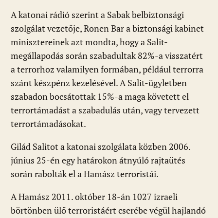
A katonai rádió szerint a Sabak belbiztonsági
szolgálat vezetője, Ronen Bar a biztonsági kabinet
minisztereinek azt mondta, hogy a Salit-
megállapodás során szabadultak 82%-a visszatért
a terrorhoz valamilyen formában, például terrorra
szánt készpénz kezelésével. A Salit-ügyletben
szabadon bocsátottak 15%-a maga követett el
terrortámadást a szabadulás után, vagy tervezett
terrortámadásokat.
Gilád Salitot a katonai szolgálata közben 2006.
június 25-én egy határokon átnyúló rajtaütés
során rabolták el a Hamász terroristái.
A Hamász 2011. október 18-án 1027 izraeli
börtönben ülő terroristáért cserébe végül hajlandó