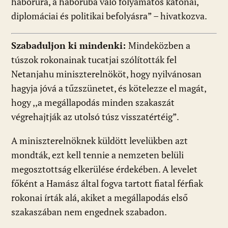
háborúra, a háborúba való folyamatos katonai,
diplomáciai és politikai befolyásra” – hivatkozva.
Szabaduljon ki mindenki:
Mindeközben a
túszok rokonainak tucatjai szólították fel
Netanjahu miniszterelnököt, hogy nyilvánosan
hagyja jóvá a tűzszünetet, és kötelezze el magát,
hogy ,,a megállapodás minden szakaszát
végrehajtják az utolsó túsz visszatértéig”.
A miniszterelnöknek küldött levelükben azt
mondták, ezt kell tennie a nemzeten belüli
megosztottság elkerülése érdekében. A levelet
főként a Hamász által fogva tartott fiatal férfiak
rokonai írták alá, akiket a megállapodás első
szakaszában nem engednek szabadon.