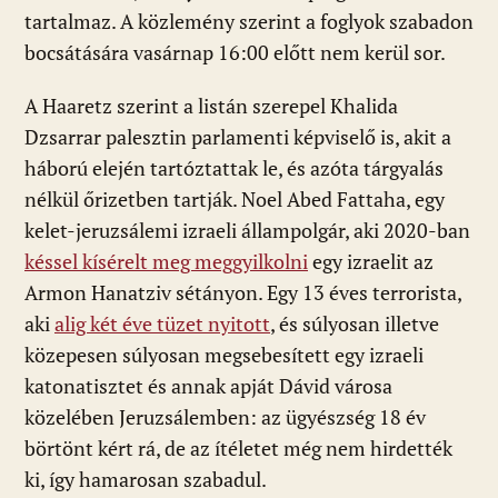
tartalmaz. A közlemény szerint a foglyok szabadon
bocsátására vasárnap 16:00 előtt nem kerül sor.
A Haaretz szerint a listán szerepel Khalida
Dzsarrar palesztin parlamenti képviselő is, akit a
háború elején tartóztattak le, és azóta tárgyalás
nélkül őrizetben tartják. Noel Abed Fattaha, egy
kelet-jeruzsálemi izraeli állampolgár, aki 2020-ban
késsel kísérelt meg meggyilkolni
egy izraelit az
Armon Hanatziv sétányon. Egy 13 éves terrorista,
aki
alig két éve tüzet nyitott
, és súlyosan illetve
közepesen súlyosan megsebesített egy izraeli
katonatisztet és annak apját Dávid városa
közelében Jeruzsálemben: az ügyészség 18 év
börtönt kért rá, de az ítéletet még nem hirdették
ki, így hamarosan szabadul.