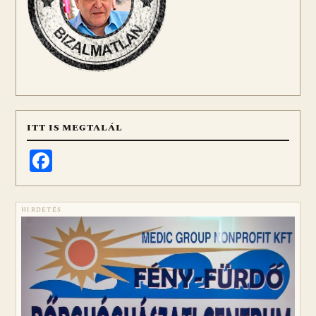
ITT IS MEGTALÁL
Facebook
HIRDETÉS