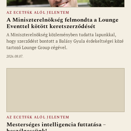
AZ ECETFÁK ALÓL JELENTEM
A Miniszterelnökség felmondta a Lounge
Eventtel kötött keretszerződését
A Miniszterelnökség közleményben tudatta lapunkkal,
Fotó: media1.hu
hogy szerződést bontott a Balásy Gyula érdekeltségei közé
tartozó Lounge Group cégével.
2026.08.07.
AZ ECETFÁK ALÓL JELENTEM
Mesterséges intelligencia futtatása –
beszélgessünk!