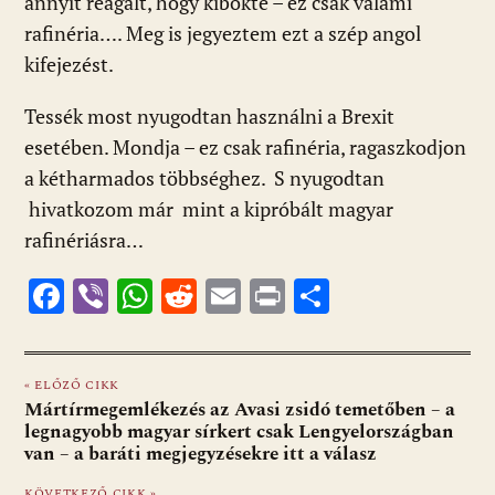
annyit reagált, hogy kibökte – ez csak valami
rafinéria…. Meg is jegyeztem ezt a szép angol
kifejezést.
Tessék most nyugodtan használni a Brexit
esetében. Mondja – ez csak rafinéria, ragaszkodjon
a kétharmados többséghez. S nyugodtan
hivatkozom már mint a kipróbált magyar
rafinériásra…
F
Vi
W
R
E
Pr
O
ac
b
h
e
m
in
ss
e
er
at
d
ai
t
za
« ELŐZŐ CIKK
b
s
di
l
m
Mártírmegemlékezés az Avasi zsidó temetőben – a
o
A
t
e
legnagyobb magyar sírkert csak Lengyelországban
van – a baráti megjegyzésekre itt a válasz
o
p
g
KÖVETKEZŐ CIKK »