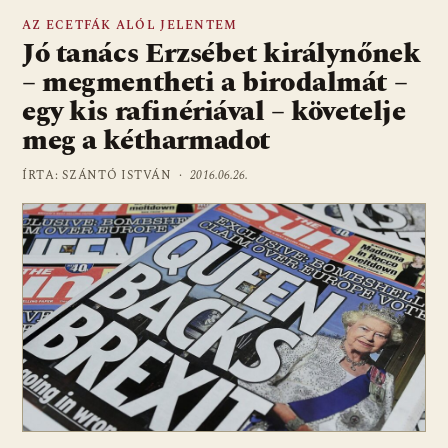
AZ ECETFÁK ALÓL JELENTEM
Jó tanács Erzsébet királynőnek
– megmentheti a birodalmát –
egy kis rafinériával – követelje
meg a kétharmadot
ÍRTA: SZÁNTÓ ISTVÁN ·
2016.06.26.