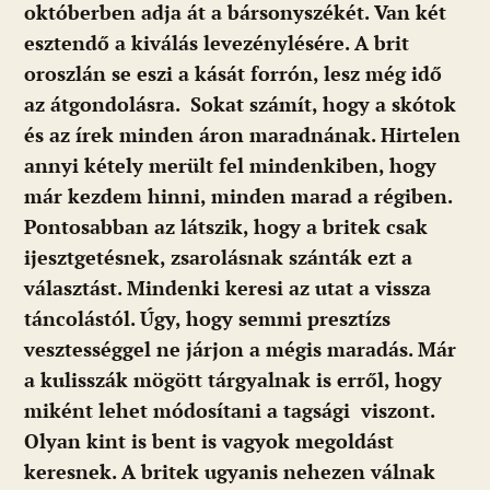
októberben adja át a bársonyszékét. Van két
esztendő a kiválás levezénylésére. A brit
oroszlán se eszi a kását forrón, lesz még idő
az átgondolásra. Sokat számít, hogy a skótok
és az írek minden áron maradnának. Hirtelen
annyi kétely merült fel mindenkiben, hogy
már kezdem hinni, minden marad a régiben.
Pontosabban az látszik, hogy a britek csak
ijesztgetésnek, zsarolásnak szánták ezt a
választást. Mindenki keresi az utat a vissza
táncolástól. Úgy, hogy semmi presztízs
vesztességgel ne járjon a mégis maradás. Már
a kulisszák mögött tárgyalnak is erről, hogy
miként lehet módosítani a tagsági viszont.
Olyan kint is bent is vagyok megoldást
keresnek. A britek ugyanis nehezen válnak