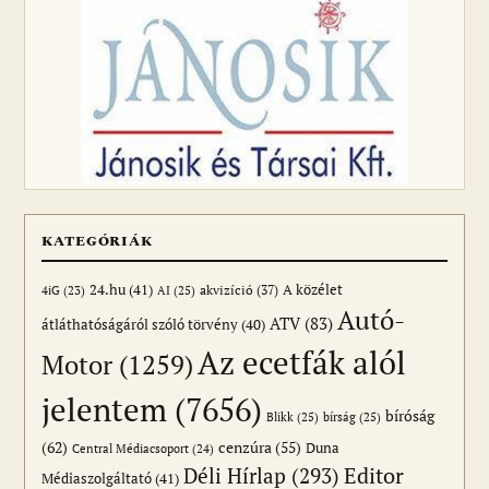
KATEGÓRIÁK
24.hu
(41)
akvizíció
(37)
A közélet
AI
(25)
4iG
(23)
Autó-
ATV
(83)
átláthatóságáról szóló törvény
(40)
Az ecetfák alól
Motor
(1259)
jelentem
(7656)
bíróság
Blikk
(25)
bírság
(25)
(62)
cenzúra
(55)
Duna
Central Médiacsoport
(24)
Editor
Déli Hírlap
(293)
Médiaszolgáltató
(41)