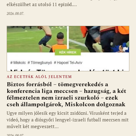
elkészülhet az utolsó 11 epizód.…
2026.08.07.
AZ ECETFÁK ALÓL JELENTEM
Biztos forrásból – tömegverekedés a
konferencia liga meccsen – hazugság, a két
félmeztelen nem izraeli szurkoló – ezek
cseh állampolgárok, Miskolcon dolgoznak
Ugye milyen jólesik egy kicsit zsidózni. Vírusként terjed a
videó, hogy a diósgyőri lengyel-izraeli futball meccsen mit
művelt két megveszett…
2026.08.07.