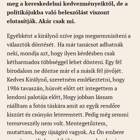
meg a kereskedelmi kedvezményeiktől, de a
politikájukba való beleszólást viszont
elutasítják. Akár csak mi.
Egyébként a királynő szíve joga megsemmisíteni a
választók döntését. Ha már tanácsot adhatnák
neki, mondja azt, hogy ilyen kérdésben csak
kétharmados többséggel lehet dönteni. Egy fél
birodalom ne döntse már el a másik fél jövőjét.
Kedves Királynő, szeretném emlékeztetni, hogy
1986 tavaszán, húsvét előtt ott integettem a
londoni palotája előtt, Hogy jobban lássam
ráálltam a fotós táskára amit az egyik rendőre
kiszúrt és csúnyán leteremtett. Pedig még semmi
terrorveszély nem volt. Mentegetőztem,
mutattam, hogy újságíró vagyok. Az Ön embere