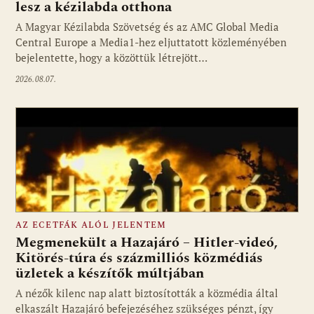
lesz a kézilabda otthona
A Magyar Kézilabda Szövetség és az AMC Global Media
Fotó: media1.hu
Central Europe a Media1-hez eljuttatott közleményében
bejelentette, hogy a közöttük létrejött…
2026.08.07.
AZ ECETFÁK ALÓL JELENTEM
Megmenekült a Hazajáró – Hitler-videó,
Kitörés-túra és százmilliós közmédiás
üzletek a készítők múltjában
Fotó: media1.hu
A nézők kilenc nap alatt biztosították a közmédia által
elkaszált Hazajáró befejezéséhez szükséges pénzt, így