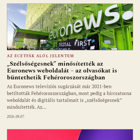
AZ ECETFÁK ALÓL JELENTEM
„Szélsőségesnek” minősítették az
Euronews weboldalát – az olvasókat is
büntethetik Fehéroroszországban
Fotó: media1.hu
Az Euronews televíziós sugárzását már 2021-ben
betiltották Fehéroroszországban, most pedig a hírcsatorna
weboldalát és digitális tartalmait is „szélsőségesnek”
minősítették. Az…
2026.08.07.