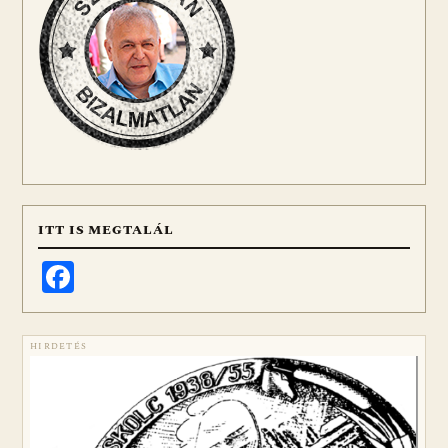
ITT IS MEGTALÁL
Facebook
HIRDETÉS