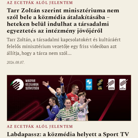
AZ ECETFÁK ALÓL JELENTEM
Tarr Zoltán szerint minisztériuma nem
szól bele a közmédia átalakításába –
heteken belül indulhat a társadalmi
Fotó: media1.hu
egyeztetés az intézmény jövőjéről
Tarr Zoltán, a társadalmi kapcsolatokért és kultúráért
felelős minisztérium vezetője egy friss videóban azt
állítja, hogy a tárca nem szól…
2026.08.07.
AZ ECETFÁK ALÓL JELENTEM
Labdapassz: a közmédia helyett a Sport TV