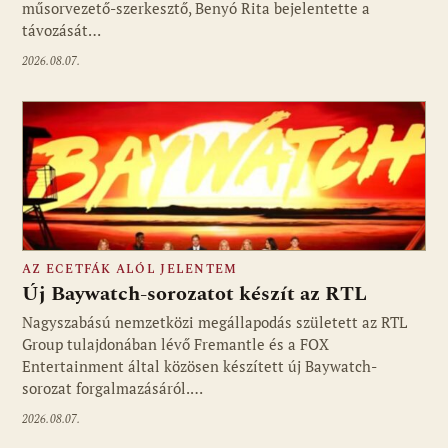
műsorvezető-szerkesztő, Benyó Rita bejelentette a
távozását…
2026.08.07.
AZ ECETFÁK ALÓL JELENTEM
Új Baywatch-sorozatot készít az RTL
Nagyszabású nemzetközi megállapodás született az RTL
Group tulajdonában lévő Fremantle és a FOX
Fotó: media1.hu
Entertainment által közösen készített új Baywatch-
sorozat forgalmazásáról.…
2026.08.07.