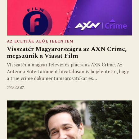
AZ ECETFÁK ALÓL JELENTEM
Visszatér Magyarországra az AXN Crime,
megszűnik a Viasat Film
Visszatér a magyar televíziós piacra az AXN Crime. Az
Fotó: media1.hu
Antenna Entertainment hivatalosan is bejelentette, hogy
a true crime dokumentumsorozatokat és…
2026.08.07.