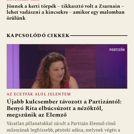
k
p
Jönnek a kerti törpék – tikkasztó volt a Zsarnain –
lehet vadászni a kincsekre – amikor egy malomban
örülünk
KAPCSOLÓDÓ CIKKEK
AZ ECETFÁK ALÓL JELENTEM
Újabb kulcsember távozott a Partizántól:
Benyó Rita elbúcsúzott a nézőktől,
megszűnik az Elemző
Fotó: media1.hu
Váratlan pillanatokkal zárult a Partizán Elemző című
műsorának legfrissebb, pénteki adása, melynek végén a