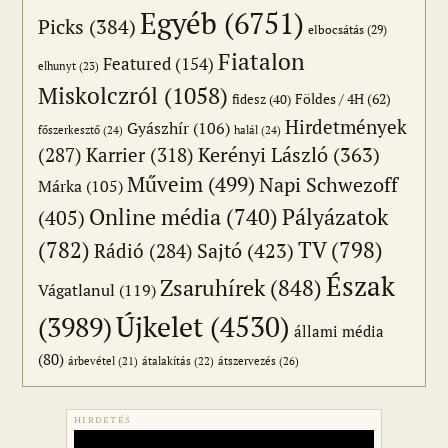
Egyéb
(6751)
Picks
(384)
elbocsátás
(29)
Fiatalon
Featured
(154)
elhunyt
(23)
Miskolczról
(1058)
Földes / 4H
(62)
fidesz
(40)
Hirdetmények
Gyászhír
(106)
főszerkesztő
(24)
halál
(24)
(287)
Karrier
(318)
Kerényi László
(363)
Műveim
(499)
Napi Schwezoff
Márka
(105)
Online média
(740)
Pályázatok
(405)
(782)
TV
(798)
Sajtó
(423)
Rádió
(284)
Észak
Zsaruhírek
(848)
Vágatlanul
(119)
Újkelet
(4530)
(3989)
állami média
(80)
átszervezés
(26)
árbevétel
(21)
átalakítás
(22)
HIRDETÉS