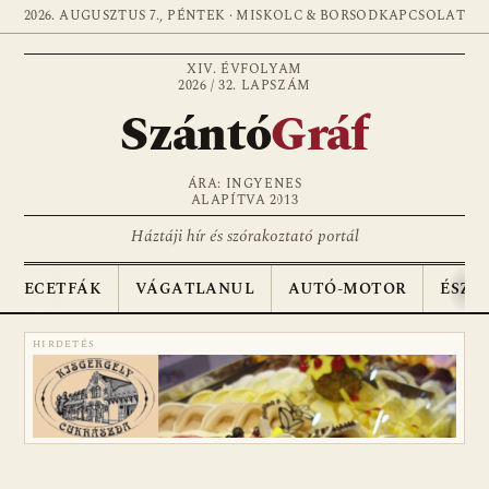
2026. AUGUSZTUS 7., PÉNTEK · MISKOLC & BORSOD
KAPCSOLAT
XIV. ÉVFOLYAM
2026 / 32. LAPSZÁM
Szántó
Gráf
ÁRA: INGYENES
ALAPÍTVA 2013
Háztáji hír és szórakoztató portál
ECETFÁK
VÁGATLANUL
AUTÓ-MOTOR
ÉSZA
HIRDETÉS