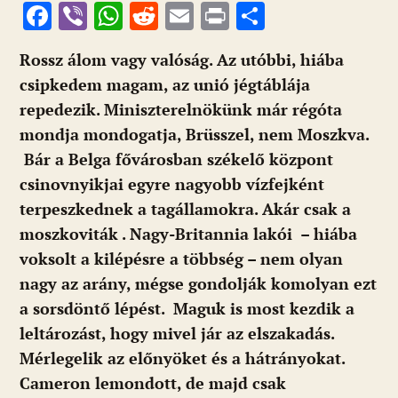
F
Vi
W
R
E
Pr
O
ac
b
h
e
m
in
ss
Rossz álom vagy valóság. Az utóbbi, hiába
e
er
at
d
ai
t
za
csipkedem magam, az unió jégtáblája
b
s
di
l
m
repedezik. Miniszterelnökünk már régóta
o
A
t
e
mondja mondogatja, Brüsszel, nem Moszkva.
o
p
g
Bár a Belga fővárosban székelő központ
k
p
csinovnyikjai egyre nagyobb vízfejként
terpeszkednek a tagállamokra. Akár csak a
moszkoviták . Nagy-Britannia lakói – hiába
voksolt a kilépésre a többség – nem olyan
nagy az arány, mégse gondolják komolyan ezt
a sorsdöntő lépést. Maguk is most kezdik a
leltározást, hogy mivel jár az elszakadás.
Mérlegelik az előnyöket és a hátrányokat.
Cameron lemondott, de majd csak