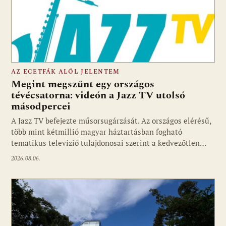
AZ ECETFÁK ALÓL JELENTEM
Megint megszűnt egy országos
tévécsatorna: videón a Jazz TV utolsó
másodpercei
Fotó: media1.hu
A Jazz TV befejezte műsorsugárzását. Az országos elérésű,
több mint kétmillió magyar háztartásban fogható
tematikus televízió tulajdonosai szerint a kedvezőtlen…
2026.08.06.