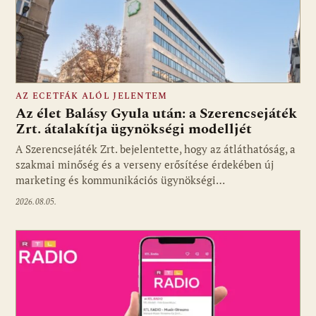
AZ ECETFÁK ALÓL JELENTEM
Az élet Balásy Gyula után: a Szerencsejáték
Zrt. átalakítja ügynökségi modelljét
A Szerencsejáték Zrt. bejelentette, hogy az átláthatóság, a
Fotó: media1.hu
szakmai minőség és a verseny erősítése érdekében új
marketing és kommunikációs ügynökségi…
2026.08.05.