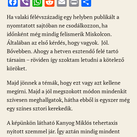
F
Vi
W
R
E
Pr
O
ac
b
h
e
m
in
ss
Ha valaki félévszázadig egy helyben publikált a
e
er
at
d
ai
t
za
nyomtatott sajtóban ne csodálkozzon, ha
b
s
di
l
m
időnként még mindig felismerik Miskolcon.
o
A
t
e
Általában az első kérdés, hogy vagyok. Jól.
o
p
g
Bővebben. Ahogy a hetven esztendő felé tartó
k
p
társaim – röviden így szoktam letudni a kötelező
köröket.
Majd jönnek a témák, hogy ezt vagy azt kellene
megírni. Majd a jól megszokott módon mindenkit
szívesen meghallgatok, hátha ebből is egyszer még
egy színes sztori kerekedik.
A képünkön látható Kanyog Miklós tehertaxis
nyitott szemmel jár. Így aztán mindig mindent