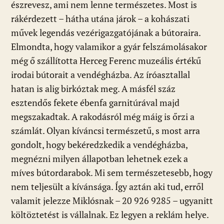
észrevesz, ami nem lenne természetes. Most is
rákérdezett – hátha utána járok – a kohászati
művek legendás vezérigazgatójának a bútoraira.
Elmondta, hogy valamikor a gyár felszámolásakor
még ő szállította Herceg Ferenc muzeális értékű
irodai bútorait a vendégházba. Az íróasztallal
hatan is alig birkóztak meg. A másfél száz
esztendős fekete ébenfa garnitúrával majd
megszakadtak. A rakodásról még máig is őrzi a
számlát. Olyan kíváncsi természetű, s most arra
gondolt, hogy bekéredzkedik a vendégházba,
megnézni milyen állapotban lehetnek ezek a
míves bútordarabok. Mi sem természetesebb, hogy
nem teljesült a kívánsága. Így aztán aki tud, erről
valamit jelezze Miklósnak – 20 926 9285 – ugyanitt
költöztetést is vállalnak. Ez legyen a reklám helye.