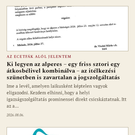
AZ ECETFÁK ALÓL JELENTEM
Ki legyen az alperes – egy friss sztori egy
átkosbélivel kombinálva – az itélkezési
szünetben is zavartalan a jogszolgáltatás
Ime a levél, amelyen laikusként képtelen vagyok
eligazodni. Kezdem elhinni, hogy a helyi
igazságszolgáltatás prominensei direkt csicskáztatnak. Itt
az a…
2026.08.06.