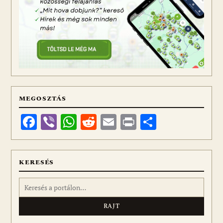
MEGOSZTÁS
Facebook
Viber
WhatsApp
Reddit
Email
Print
Ossza
meg
KERESÉS
Keresés: