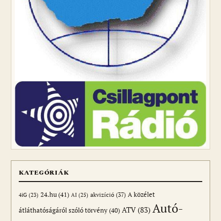
KATEGÓRIÁK
24.hu
(41)
akvizíció
(37)
A közélet
AI
(25)
4iG
(23)
Autó-
ATV
(83)
átláthatóságáról szóló törvény
(40)