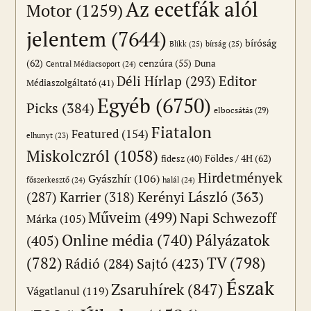
Az ecetfák alól
Motor
(1259)
jelentem
(7644)
bíróság
Blikk
(25)
bírság
(25)
(62)
cenzúra
(55)
Duna
Central Médiacsoport
(24)
Editor
Déli Hírlap
(293)
Médiaszolgáltató
(41)
Egyéb
(6750)
Picks
(384)
elbocsátás
(29)
Fiatalon
Featured
(154)
elhunyt
(23)
Miskolczról
(1058)
Földes / 4H
(62)
fidesz
(40)
Hirdetmények
Gyászhír
(106)
főszerkesztő
(24)
halál
(24)
(287)
Karrier
(318)
Kerényi László
(363)
Műveim
(499)
Napi Schwezoff
Márka
(105)
Online média
(740)
Pályázatok
(405)
(782)
TV
(798)
Sajtó
(423)
Rádió
(284)
Észak
Zsaruhírek
(847)
Vágatlanul
(119)