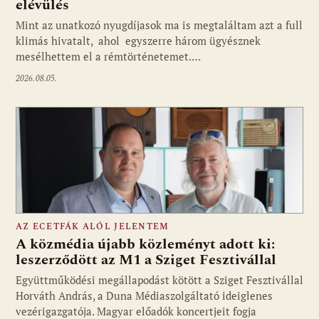
elévülés
Mint az unatkozó nyugdíjasok ma is megtaláltam azt a full
klimás hivatalt, ahol egyszerre három ügyésznek
mesélhettem el a rémtörténetemet.…
2026.08.05.
AZ ECETFÁK ALÓL JELENTEM
A közmédia újabb közleményt adott ki:
leszerződött az M1 a Sziget Fesztivállal
Együttműködési megállapodást kötött a Sziget Fesztivállal
Fotó: media1.hu
Horváth András, a Duna Médiaszolgáltató ideiglenes
vezérigazgatója. Magyar előadók koncertjeit fogja