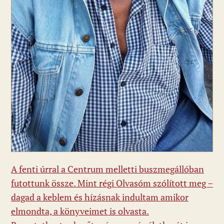
A fenti úrral a Centrum melletti buszmegállóban
futottunk össze. Mint régi Olvasóm szólított meg –
dagad a keblem és hízásnak indultam amikor
elmondta, a könyveimet is olvasta.