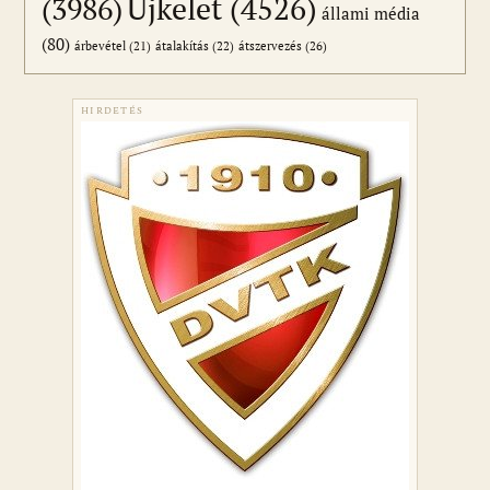
Újkelet
(4526)
(3986)
állami média
(80)
átszervezés
(26)
árbevétel
(21)
átalakítás
(22)
HIRDETÉS