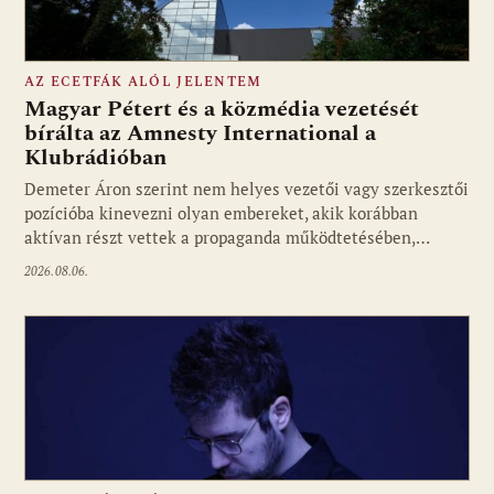
AZ ECETFÁK ALÓL JELENTEM
Magyar Pétert és a közmédia vezetését
bírálta az Amnesty International a
Klubrádióban
Fotó: media1.hu
Demeter Áron szerint nem helyes vezetői vagy szerkesztői
pozícióba kinevezni olyan embereket, akik korábban
aktívan részt vettek a propaganda működtetésében,…
2026.08.06.