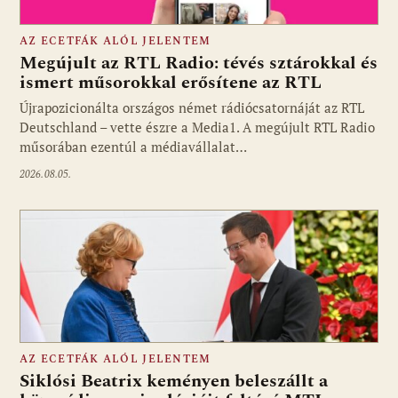
AZ ECETFÁK ALÓL JELENTEM
Megújult az RTL Radio: tévés sztárokkal és
ismert műsorokkal erősítene az RTL
Újrapozicionálta országos német rádiócsatornáját az RTL
Fotó: media1.hu
Deutschland – vette észre a Media1. A megújult RTL Radio
műsorában ezentúl a médiavállalat…
2026.08.05.
AZ ECETFÁK ALÓL JELENTEM
Siklósi Beatrix keményen beleszállt a