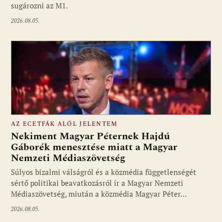
sugározni az M1.
2026.08.05.
AZ ECETFÁK ALÓL JELENTEM
Nekiment Magyar Péternek Hajdú
Gáborék menesztése miatt a Magyar
Nemzeti Médiaszövetség
Fotó: media1.hu
Súlyos bizalmi válságról és a közmédia függetlenségét
sértő politikai beavatkozásról ír a Magyar Nemzeti
Médiaszövetség, miután a közmédia Magyar Péter…
2026.08.05.