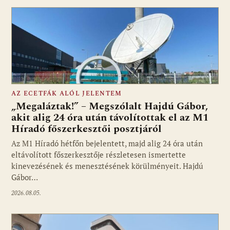
AZ ECETFÁK ALÓL JELENTEM
„Megaláztak!” – Megszólalt Hajdú Gábor,
akit alig 24 óra után távolítottak el az M1
Híradó főszerkesztői posztjáról
Fotó: media1.hu
Az M1 Híradó hétfőn bejelentett, majd alig 24 óra után
eltávolított főszerkesztője részletesen ismertette
kinevezésének és menesztésének körülményeit. Hajdú
Gábor…
2026.08.05.