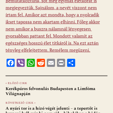
Bemutatkoztunk, sőt még egymás életkorát is
megjegyeztük. Sajnálom, a nevét viszont nem
írtam fel. Amikor azt mondta, hogy a nyolcadik
ikxet tapossa nem akartam elhinni. Főleg akkor
nem amikor a buszra nálamnál lényegesen
gyorsabban pattant fel. Mondott valamit az
egészséges hosszú élet titkáról is. Na ezt aztán
tényleg elfelejtettem. Remélem megüzeni.
F
Vi
W
R
E
Pr
O
ac
b
h
e
m
in
ss
e
er
at
d
ai
t
za
« ELŐZŐ CIKK
b
s
di
l
m
Kerékpáros felvonulás Budapesten a Limfóma
o
A
t
e
Világnapján
o
p
g
KÖVETKEZŐ CIKK »
A nyári tor is a hízó végét jelenti – a tepertőt is
k
p