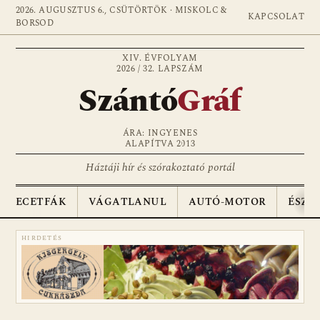
2026. AUGUSZTUS 6., CSÜTÖRTÖK · MISKOLC &
KAPCSOLAT
BORSOD
XIV. ÉVFOLYAM
2026 / 32. LAPSZÁM
Szántó
Gráf
ÁRA: INGYENES
ALAPÍTVA 2013
Háztáji hír és szórakoztató portál
ECETFÁK
VÁGATLANUL
AUTÓ-MOTOR
ÉSZA
HIRDETÉS