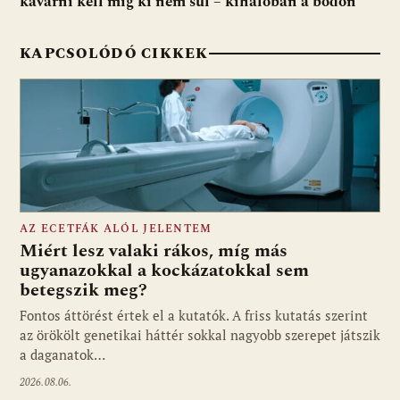
kavarni kell míg ki nem sül – kihalóban a bödön
KAPCSOLÓDÓ CIKKEK
AZ ECETFÁK ALÓL JELENTEM
Miért lesz valaki rákos, míg más
ugyanazokkal a kockázatokkal sem
betegszik meg?
Fontos áttörést értek el a kutatók. A friss kutatás szerint
az örökölt genetikai háttér sokkal nagyobb szerepet játszik
a daganatok…
2026.08.06.