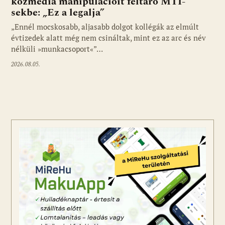
közmédia manipulációit feltáró MTI-
sekbe: „Ez a legalja”
Fotó: media1.hu
„Ennél mocskosabb, aljasabb dolgot kollégák az elmúlt
évtizedek alatt még nem csináltak, mint ez az arc és név
nélküli »munkacsoport«”…
2026.08.05.