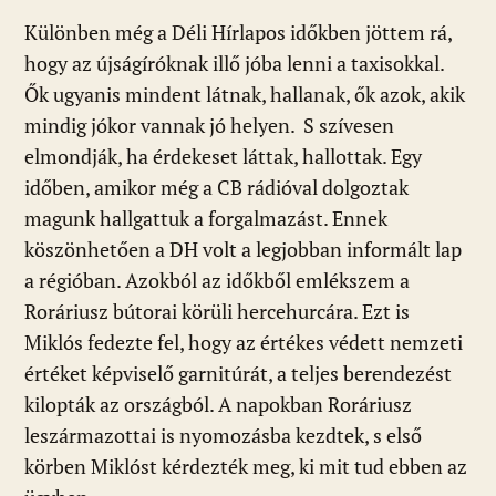
Különben még a Déli Hírlapos időkben jöttem rá,
hogy az újságíróknak illő jóba lenni a taxisokkal.
Ők ugyanis mindent látnak, hallanak, ők azok, akik
mindig jókor vannak jó helyen. S szívesen
elmondják, ha érdekeset láttak, hallottak. Egy
időben, amikor még a CB rádióval dolgoztak
magunk hallgattuk a forgalmazást. Ennek
köszönhetően a DH volt a legjobban informált lap
a régióban. Azokból az időkből emlékszem a
Roráriusz bútorai körüli hercehurcára. Ezt is
Miklós fedezte fel, hogy az értékes védett nemzeti
értéket képviselő garnitúrát, a teljes berendezést
kilopták az országból. A napokban Roráriusz
leszármazottai is nyomozásba kezdtek, s első
körben Miklóst kérdezték meg, ki mit tud ebben az