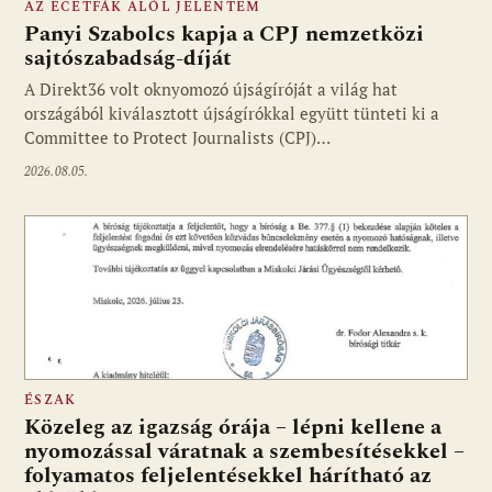
AZ ECETFÁK ALÓL JELENTEM
Panyi Szabolcs kapja a CPJ nemzetközi
sajtószabadság-díját
A Direkt36 volt oknyomozó újságíróját a világ hat
Fotó: media1.hu
országából kiválasztott újságírókkal együtt tünteti ki a
Committee to Protect Journalists (CPJ)…
2026.08.05.
ÉSZAK
Közeleg az igazság órája – lépni kellene a
nyomozással váratnak a szembesítésekkel –
folyamatos feljelentésekkel hárítható az