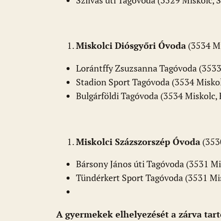
Szilvás úti Tagóvoda (3529 Miskolc, Sz
Miskolci Diósgyőri Óvoda
(3534 Mi
Lorántffy Zsuzsanna Tagóvoda (3533 M
Stadion Sport Tagóvoda (3534 Miskolc,
Bulgárföldi Tagóvoda (3534 Miskolc, Fa
Miskolci Százszorszép Óvoda
(3530
Bársony János úti Tagóvoda (3531 Misk
Tündérkert Sport Tagóvoda (3531 Misk
A gyermekek elhelyezését a zárva tar