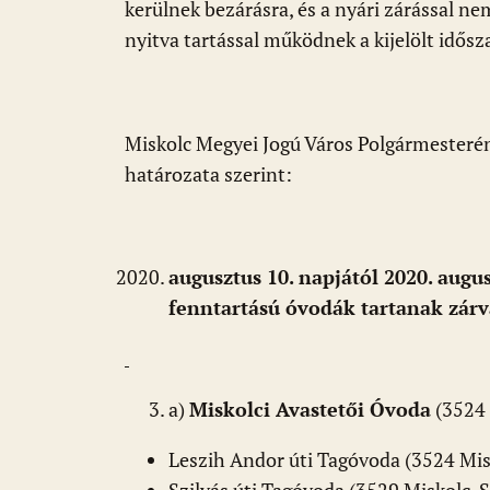
kerülnek bezárásra, és a nyári zárással n
nyitva tartással működnek a kijelölt idős
Miskolc Megyei Jogú Város Polgármester
határozata szerint:
augusztus 10. napjától 2020. augu
fenntartású óvodák tartanak zárv
a)
Miskolci Avastetői Óvoda
(3524 
Leszih Andor úti Tagóvoda (3524 Misko