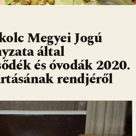
kolc Megyei Jogú
zata által
sődék és óvodák 2020.
artásának rendjéről