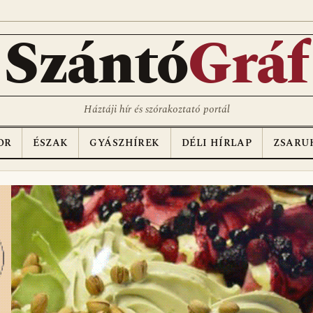
D
Szántó
Gráf
Háztáji hír és szórakoztató portál
OR
ÉSZAK
GYÁSZHÍREK
DÉLI HÍRLAP
ZSARU