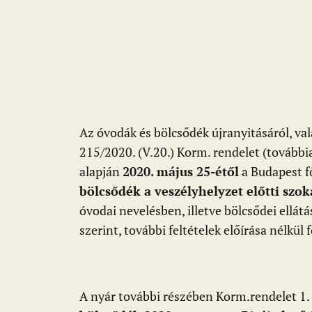
b
s
di
l
m
o
A
t
e
o
p
g
k
p
Az óvodák és bölcsődék újranyitásáról, va
215/2020. (V.20.) Korm. rendelet (további
alapján
2020. május 25-étől
a Budapest f
bölcsődék a veszélyhelyzet előtti sz
óvodai nevelésben, illetve bölcsődei ellátá
szerint, további feltételek előírása nélkül
A nyár további részében Korm.rendelet 1.