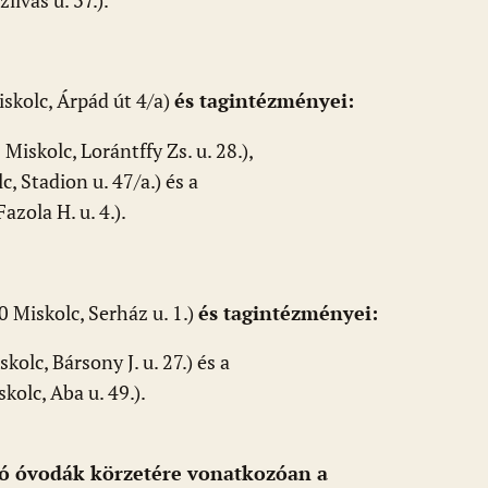
ilvás u. 37.).
skolc, Árpád út 4/a)
és tagintézményei:
iskolc, Lorántffy Zs. u. 28.),
 Stadion u. 47/a.) és a
zola H. u. 4.).
 Miskolc, Serház u. 1.)
és tagintézményei:
olc, Bársony J. u. 27.) és a
olc, Aba u. 49.).
tó óvodák körzetére vonatkozóan a