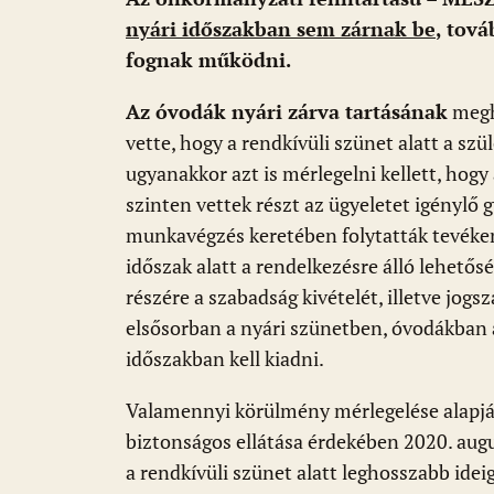
nyári időszakban sem zárnak be
, tov
fognak működni.
Az óvodák nyári zárva tartásának
megh
vette, hogy a rendkívüli szünet alatt a sz
ugyanakkor azt is mérlegelni kellett, hogy
szinten vettek részt az ügyeletet igénylő
munkavégzés keretében folytatták tevéke
időszak alatt a rendelkezésre álló lehetős
részére a szabadság kivételét, illetve jog
elsősorban a nyári szünetben, óvodákban a
időszakban kell kiadni.
Valamennyi körülmény mérlegelése alapjá
biztonságos ellátása érdekében 2020. augu
a rendkívüli szünet alatt leghosszabb idei