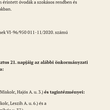
em érintett óvodák a szokásos rendben és
zakban.
ének VI-96/950 011-11/2020. számú
sztus 21. napjáig az alábbi önkormányzati
a:
Miskolc, Hajós A. u. 3.)
és tagintézményei:
lc, Leszih A. u. 6.) és a