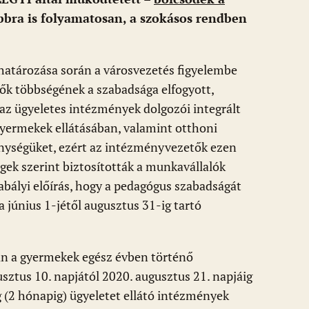
ábbra is folyamatosan, a szokásos rendben
atározása során a városvezetés figyelembe
ülők többségének a szabadsága elfogyott,
 az ügyeletes intézmények dolgozói integrált
 gyermekek ellátásában, valamint otthoni
nységüket, ezért az intézményvezetők ezen
égek szerint biztosították a munkavállalók
szabályi előírás, hogy a pedagógus szabadságát
 június 1-jétől augusztus 31-ig tartó
n a gyermekek egész évben történő
sztus 10. napjától 2020. augusztus 21. napjáig
g (2 hónapig) ügyeletet ellátó intézmények