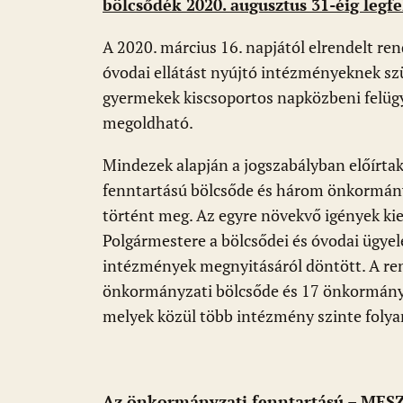
bölcsődék 2020. augusztus 31-éig legfe
A 2020. március 16. napjától elrendelt ren
óvodai ellátást nyújtó intézményeknek szül
gyermekek kiscsoportos napközbeni felügy
megoldható.
Mindezek alapján a jogszabályban előírta
fenntartású bölcsőde és három önkormányz
történt meg. Az egyre növekvő igények kie
Polgármestere a bölcsődei és óvodai ügyele
intézmények megnyitásáról döntött. A rend
önkormányzati bölcsőde és 17 önkormányzat
melyek közül több intézmény szinte fol
Az önkormányzati fenntartású – MESZ