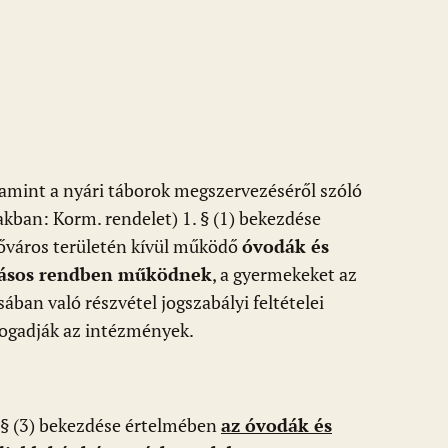
lamint a nyári táborok megszervezéséről szóló
akban: Korm. rendelet) 1. § (1) bekezdése
őváros területén kívül működő
óvodák és
okásos rendben működnek
, a gyermekeket az
sában való részvétel jogszabályi feltételei
 fogadják az intézmények.
 § (3) bekezdése értelmében
az óvodák és