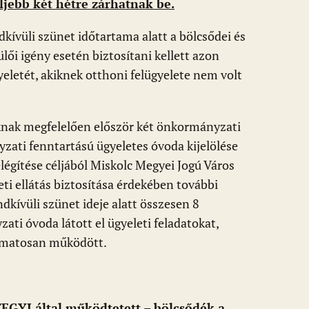
ljebb két hétre zárhatnak be.
dkívüli szünet időtartama alatt a bölcsődei és
ői igény esetén biztosítani kellett azon
eletét, akiknek otthoni felügyelete nem volt
knak megfelelően először két önkormányzati
ati fenntartású ügyeletes óvoda kijelölése
légítése céljából Miskolc Megyei Jogú Város
ti ellátás biztosítása érdekében további
kívüli szünet ideje alatt összesen 8
i óvoda látott el ügyeleti feladatokat,
yamatosan működött.
EGYI által működtetett –
bölcsődék a