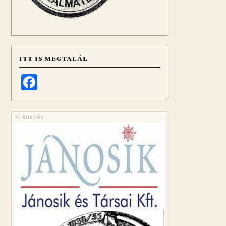
ITT IS MEGTALÁL
Facebook
HIRDETÉS