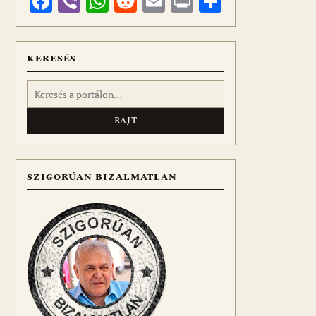
Facebook
Viber
WhatsApp
Reddit
Email
Print
Ossza
meg
KERESÉS
Keresés:
SZIGORÚAN BIZALMATLAN