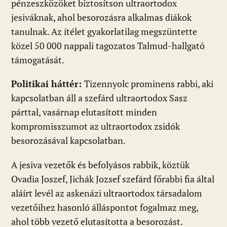
pénzeszközöket biztosítson ultraortodox
jesiváknak, ahol besorozásra alkalmas diákok
tanulnak. Az ítélet gyakorlatilag megszüntette
közel 50 000 nappali tagozatos Talmud-hallgató
támogatását.
Politikai háttér:
Tizennyolc prominens rabbi, aki
kapcsolatban áll a szefárd ultraortodox Sasz
párttal, vasárnap elutasított minden
kompromisszumot az ultraortodox zsidók
besorozásával kapcsolatban.
A jesiva vezetők és befolyásos rabbik, köztük
Ovadia Joszef, Jichák Jozsef szefárd főrabbi fia által
aláírt levél az askenázi ultraortodox társadalom
vezetőihez hasonló álláspontot fogalmaz meg,
ahol több vezető elutasította a besorozást.