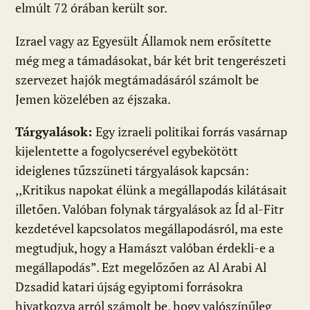
elmúlt 72 órában került sor.
Izrael vagy az Egyesült Államok nem erősítette
még meg a támadásokat, bár két brit tengerészeti
szervezet hajók megtámadásáról számolt be
Jemen közelében az éjszaka.
Tárgyalások:
Egy izraeli politikai forrás vasárnap
kijelentette a fogolycserével egybekötött
ideiglenes tűzszüneti tárgyalások kapcsán:
,,Kritikus napokat élünk a megállapodás kilátásait
illetően. Valóban folynak tárgyalások az Íd al-Fitr
kezdetével kapcsolatos megállapodásról, ma este
megtudjuk, hogy a Hamászt valóban érdekli-e a
megállapodás”. Ezt megelőzően az Al Arabi Al
Dzsadid katari újság egyiptomi forrásokra
hivatkozva arról számolt be, hogy valószínűleg