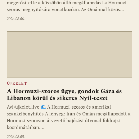
megerősítette a küszöbön álló megállapodást a Hormuzi-
szoros megnyitására vonatkozóan. Az Ománnal közös…
2026.08.06.
ÚJKELET
A Hormuzi-szoros ügye, gondok Gáza és
Libanon körül és sikeres Nyíl-teszt
Avi/ujkelet.live
A Hormuzi-szoros és amerikai
szankcióenyhítés A lényeg: Irán és Omán megállapodott a
Hormuzi-szoroson átvezető hajózási útvonal földrajzi
koordinátáiban.…
2026.08.05.