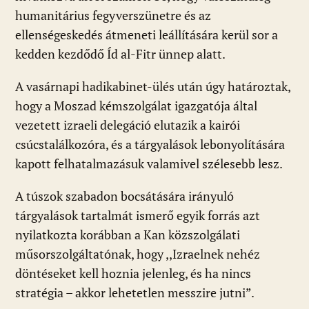
humanitárius fegyverszünetre és az
ellenségeskedés átmeneti leállítására kerül sor a
kedden kezdődő Íd al-Fitr ünnep alatt.
A vasárnapi hadikabinet-ülés után úgy határoztak,
hogy a Moszad kémszolgálat igazgatója által
vezetett izraeli delegáció elutazik a kairói
csúcstalálkozóra, és a tárgyalások lebonyolítására
kapott felhatalmazásuk valamivel szélesebb lesz.
A túszok szabadon bocsátására irányuló
tárgyalások tartalmát ismerő egyik forrás azt
nyilatkozta korábban a Kan közszolgálati
műsorszolgáltatónak, hogy ,,Izraelnek nehéz
döntéseket kell hoznia jelenleg, és ha nincs
stratégia – akkor lehetetlen messzire jutni”.