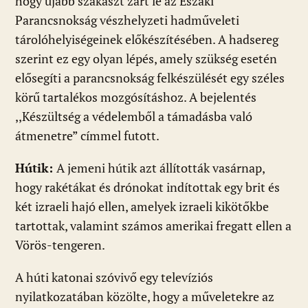
hogy újabb szakaszt zárt le az Északi
Parancsnokság vészhelyzeti hadműveleti
tárolóhelyiségeinek előkészítésében. A hadsereg
szerint ez egy olyan lépés, amely szükség esetén
elősegíti a parancsnokság felkészülését egy széles
körű tartalékos mozgósításhoz. A bejelentés
,,Készültség a védelemből a támadásba való
átmenetre” címmel futott.
Hútik:
A jemeni hútik azt állították vasárnap,
hogy rakétákat és drónokat indítottak egy brit és
két izraeli hajó ellen, amelyek izraeli kikötőkbe
tartottak, valamint számos amerikai fregatt ellen a
Vörös-tengeren.
A húti katonai szóvivő egy televíziós
nyilatkozatában közölte, hogy a műveletekre az