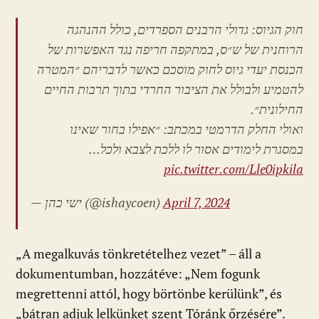
חוק הגיוס: גדולי הרבנים הספרדים, כולל ההנהגה
הרוחנית של ש״ס, במתקפה חריפה נגד האפשרות של
הכנסת יעדי גיוס לחוק מוסכם כאשר לדבריהם ״המטרה
להטמיע ולבולל את הציבור החרדי בתוך תרבות החיים
החילונית״.
ואולי החלק הדרמטי במכתב: ״אפילו בחור שאינו
במסגרת לימודים אסור לו ללכת לצבא ולכל…
pic.twitter.com/Lle0ipkila
— ישי כהן (@ishaycoen)
April 7, 2024
„A megalkuvás tönkretételhez vezet” – áll a
dokumentumban, hozzátéve: „Nem fogunk
megrettenni attól, hogy börtönbe kerülünk”, és
„bátran adjuk lelkünket szent Tóránk őrzésére”.