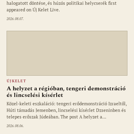
halogatott döntése, és húzós politikai helycserék first
appeared on Új Kelet Live.
2026.08.07.
ÚJKELET
A helyzet a régióban, tengeri demonstráció
és lincselési kísérlet
Közel-keleti eszkaláció: tengeri erődemonstráció Izraeltől,
Húti támadás Jemenben, lincselési kísérlet Dzseninben és
telepes erőszak Júdeában. The post A helyzet a…
2026.08.06.