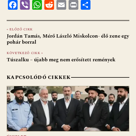
F
Vi
W
R
E
Pr
O
ac
b
h
e
m
in
ss
e
er
at
d
ai
t
za
« ELŐZŐ CIKK
b
s
di
l
m
Jordán Tamás, Mérő László Miskolcon- élő zene egy
o
A
t
e
pohár borral
o
p
g
KÖVETKEZŐ CIKK »
Túszalku – újabb meg nem erősített remények
k
p
KAPCSOLÓDÓ CIKKEK