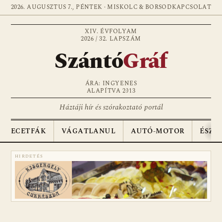
2026. AUGUSZTUS 7., PÉNTEK · MISKOLC & BORSOD
KAPCSOLAT
XIV. ÉVFOLYAM
2026 / 32. LAPSZÁM
Szántó
Gráf
ÁRA: INGYENES
ALAPÍTVA 2013
Háztáji hír és szórakoztató portál
ECETFÁK
VÁGATLANUL
AUTÓ-MOTOR
ÉSZA
HIRDETÉS