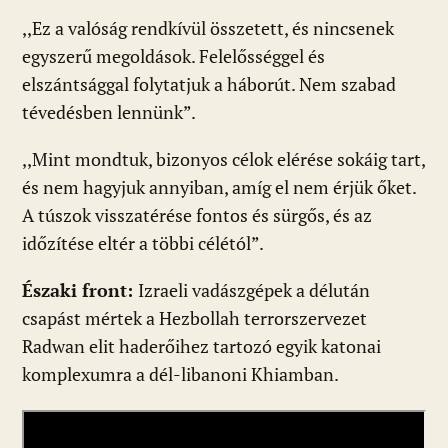
,,Ez a valóság rendkívül összetett, és nincsenek
egyszerű megoldások. Felelősséggel és
elszántsággal folytatjuk a háborút. Nem szabad
tévedésben lennünk”.
,,Mint mondtuk, bizonyos célok elérése sokáig tart,
és nem hagyjuk annyiban, amíg el nem érjük őket.
A túszok visszatérése fontos és sürgős, és az
időzítése eltér a többi célétól”.
Északi front:
Izraeli vadászgépek a délután
csapást mértek a Hezbollah terrorszervezet
Radwan elit haderőihez tartozó egyik katonai
komplexumra a dél-libanoni Khiamban.