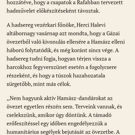
hozzátéve, hogy a csapatok a Rafahban tervezett
hadművelet előkészítéseként távoztak.
A hadsereg vezérkari főnöke, Herci Halevi
altábornagy vasárnap azt mondta, hogy a Gázai
övezetből való kivonulás ellenére a Hamász elleni
háború folytatódik, és még koránt sincs vége. A
hadsereg tudni fogja, hogyan térjen vissza a
harcokhoz fegyverszünet esetén a fogolycsere
részeként, és hogy a túszok hazahozatala
sürgetőbb, mint más célok.
,,Nem hagyunk aktív Hamász-dandárokat az
övezet egyetlen részén sem. Terveink vannak, és
cselekszünk, amikor úgy döntünk. A támadó
erőfeszítéssel egy időben engedélyezzük a
humanitárius segélyek bejutását az övezetbe. A