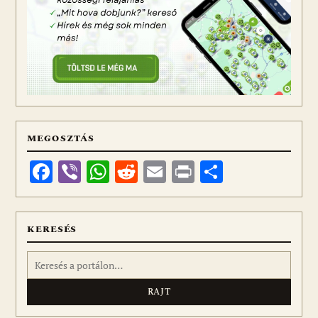
MEGOSZTÁS
Facebook
Viber
WhatsApp
Reddit
Email
Print
Ossza
meg
KERESÉS
Keresés: