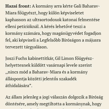
Hazai front:
A kormány arra kérte Gali Baharav-
Miara főügyészt, hogy külön képviseletet
kaphasson az ultraortodoxok katonai felmentése
elleni petícióknál. A kérés lehetővé teszi a
kormány számára, hogy magánügyvédet fogadjon
fel, aki képviseli a Legfelsőbb Bíróságon a májusra
tervezett tárgyaláson.
Joszi Fuchs kabinettitkár, Gil Limon főügyész-
helyettesnek küldött vasárnapi levele szerint
,,nincs mód a Baharav-Miara és a kormány
álláspontja közötti jelentős szakadék
áthidalására”.
Az állam jelenleg a jogi válaszán dolgozik a Bíróság
döntésére, amely megtiltotta a kormánynak, hogy