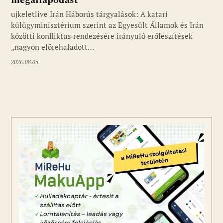
megállapodást
ujkeletlive Irán Háborús tárgyalások: A katari
Fotó: ujkelet.live
külügyminisztérium szerint az Egyesült Államok és Irán
közötti konfliktus rendezésére irányuló erőfeszítések
„nagyon előrehaladott…
2026.08.05.