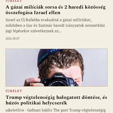
ÚJKELET
A gázai milíciák sorsa és 2 haredi közösség
összefogása Izrael ellen
Izrael az Új Rafahba evakuálná a gázai milíciákat,
miközben a Gur és Szatmár haredi irányzatok nemzetközi
jogi lépésekre szövetkeznek az…
2026.08.07.
ÚJKELET
Trump végtelenségig halogatott döntése, és
húzós politikai helycserék
ujkeletlive - Gofman lojális The post Trump végtelenségig
Fotó: ujkelet.live