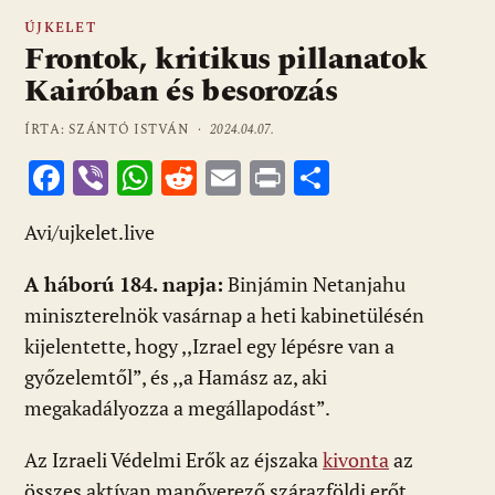
ÚJKELET
Frontok, kritikus pillanatok
Kairóban és besorozás
ÍRTA: SZÁNTÓ ISTVÁN ·
2024.04.07.
F
Vi
W
R
E
Pr
O
ac
b
h
e
m
in
ss
Avi/ujkelet.live
e
er
at
d
ai
t
za
b
s
di
l
m
A háború 184. napja:
Binjámin Netanjahu
o
A
t
e
miniszterelnök vasárnap a heti kabinetülésén
o
p
g
kijelentette, hogy ,,Izrael egy lépésre van a
győzelemtől”, és ,,a Hamász az, aki
k
p
megakadályozza a megállapodást”.
Az Izraeli Védelmi Erők az éjszaka
kivonta
az
összes aktívan manőverező szárazföldi erőt