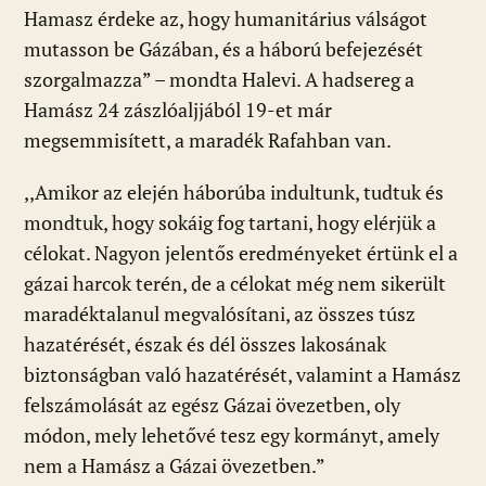
Hamasz érdeke az, hogy humanitárius válságot
mutasson be Gázában, és a háború befejezését
szorgalmazza” – mondta Halevi. A hadsereg a
Hamász 24 zászlóaljjából 19-et már
megsemmisített, a maradék Rafahban van.
,,Amikor az elején háborúba indultunk, tudtuk és
mondtuk, hogy sokáig fog tartani, hogy elérjük a
célokat. Nagyon jelentős eredményeket értünk el a
gázai harcok terén, de a célokat még nem sikerült
maradéktalanul megvalósítani, az összes túsz
hazatérését, észak és dél összes lakosának
biztonságban való hazatérését, valamint a Hamász
felszámolását az egész Gázai övezetben, oly
módon, mely lehetővé tesz egy kormányt, amely
nem a Hamász a Gázai övezetben.”