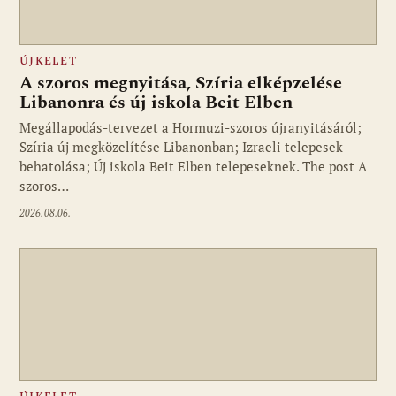
ÚJKELET
A szoros megnyitása, Szíria elképzelése
Libanonra és új iskola Beit Elben
Megállapodás-tervezet a Hormuzi-szoros újranyitásáról;
Szíria új megközelítése Libanonban; Izraeli telepesek
behatolása; Új iskola Beit Elben telepeseknek. The post A
szoros…
2026.08.06.