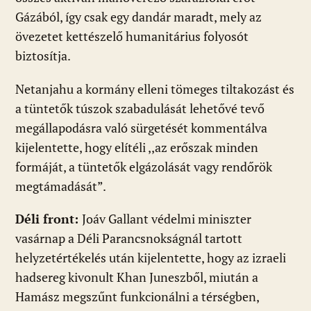
Gázából, így csak egy dandár maradt, mely az
övezetet kettészelő humanitárius folyosót
biztosítja.
Netanjahu a kormány elleni tömeges tiltakozást és
a tüntetők túszok szabadulását lehetővé tevő
megállapodásra való sürgetését kommentálva
kijelentette, hogy elítéli ,,az erőszak minden
formáját, a tüntetők elgázolását vagy rendőrök
megtámadását”.
Déli front:
Joáv Gallant védelmi miniszter
vasárnap a Déli Parancsnokságnál tartott
helyzetértékelés után kijelentette, hogy az izraeli
hadsereg kivonult Khan Juneszből, miután a
Hamász megszűnt funkcionálni a térségben,