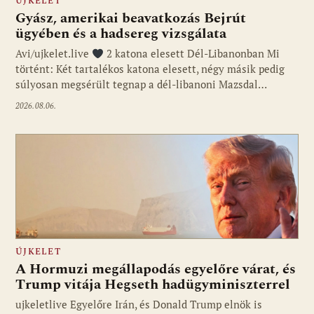
ÚJKELET
Gyász, amerikai beavatkozás Bejrút
ügyében és a hadsereg vizsgálata
Avi/ujkelet.live
2 katona elesett Dél-Libanonban Mi
történt: Két tartalékos katona elesett, négy másik pedig
súlyosan megsérült tegnap a dél-libanoni Mazsdal…
2026.08.06.
ÚJKELET
A Hormuzi megállapodás egyelőre várat, és
Trump vitája Hegseth hadügyminiszterrel
ujkeletlive Egyelőre Irán, és Donald Trump elnök is
Fotó: ujkelet.live